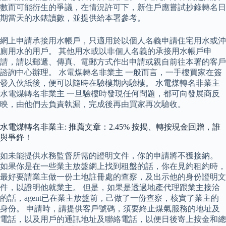
數而可能衍生的爭議，在情況許可下，新住戶應嘗試抄錄轉名日
期當天的水錶讀數，並提供給本署參考。
網上申請承接用水帳戶，只適用於以個人名義申請住宅用水或沖
廁用水的用戶。 其他用水或以非個人名義的承接用水帳戶申
請，請以郵遞、傳真、電郵方式作出申請或親自前往本署的客戶
諮詢中心辦理。 水電煤轉名非業主 一般而言，一手樓買家在簽
發入伙紙後，便可以隨時在驗樓期內驗樓。 水電煤轉名非業主
水電煤轉名非業主 一旦驗樓時發現任何問題，都可向發展商反
映，由他們去負責執漏，完成後再由買家再次驗收。
水電煤轉名非業主: 推薦文章：2.45% 按揭、轉按現金回贈，誰
與爭鋒！
如未能提供水務監督所需的證明文件，你的申請將不獲接納。
如果你是在一些業主放盤網上找到租盤的話，你在見約租約時，
最好要請業主做一份土地註冊處的查察，及出示他的身份證明文
件，以證明他就業主。 但是，如果是透過地產代理跟業主接洽
的話，agent已在業主放盤前，己做了一份查察，核實了業主的
身份。 申請時，請提供客戶號碼，須要終止煤氣服務的地址及
電話，以及用戶的通訊地址及聯絡電話，以便日後寄上按金和總