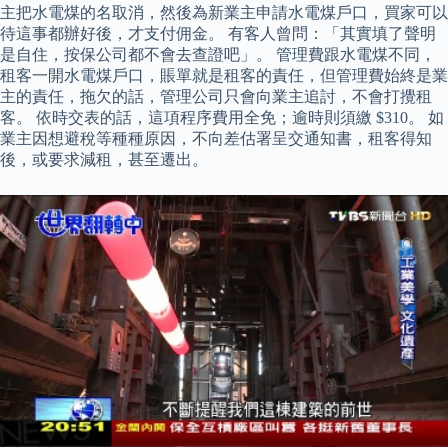
主把水電煤的名取消，然後為新業主申請水電煤戶口，買家可以
待這事都辦好後，才支付佣金。 有客人曾問：「其實填了聲明
是自住，按保公司都不會去查證吧」。 管理費跟水電煤不同，
租客一開水電煤戶口，賬單就是租客的責任，但管理費始終是業
主的責任，拖欠的話，管理公司只會向業主追討，不會打攪租
客。 依時交表的話，這項程序費用全免；逾時則須繳 $310。 如
業主因想避稅等種種原因，不向差估署呈交通知書，租客得知
後，或要求減租，甚至遷出。