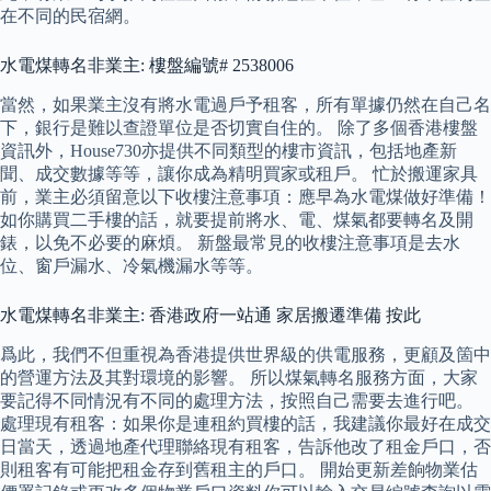
在不同的民宿網。
水電煤轉名非業主: 樓盤編號# 2538006
當然，如果業主沒有將水電過戶予租客，所有單據仍然在自己名
下，銀行是難以查證單位是否切實自住的。 除了多個香港樓盤
資訊外，House730亦提供不同類型的樓市資訊，包括地產新
聞、成交數據等等，讓你成為精明買家或租戶。 忙於搬運家具
前，業主必須留意以下收樓注意事項：應早為水電煤做好準備！
如你購買二手樓的話，就要提前將水、電、煤氣都要轉名及開
錶，以免不必要的麻煩。 新盤最常見的收樓注意事項是去水
位、窗戶漏水、冷氣機漏水等等。
水電煤轉名非業主: 香港政府一站通 家居搬遷準備 按此
爲此，我們不但重視為香港提供世界級的供電服務，更顧及箇中
的營運方法及其對環境的影響。 所以煤氣轉名服務方面，大家
要記得不同情況有不同的處理方法，按照自己需要去進行吧。
處理現有租客：如果你是連租約買樓的話，我建議你最好在成交
日當天，透過地產代理聯絡現有租客，告訴他改了租金戶口，否
則租客有可能把租金存到舊租主的戶口。 開始更新差餉物業估