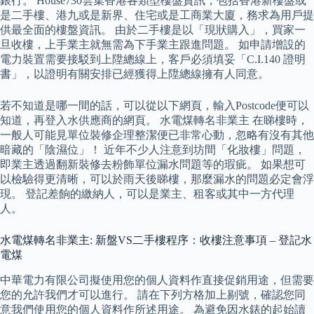
銀行。 House730雲集香港各類型樓盤資訊，包括香港新樓盤或
是二手樓、港九或是新界、住宅或是工商業大廈，務求為用戶提
供最全面的樓盤資訊。 由於二手樓是以「現狀購入」，買家一
旦收樓，上手業主就無需為下手業主跟進問題。 如申請增設的
電力裝置需要接駁到上陞總線上，客戶必須填妥「C.I.140 證明
書」，以證明有關安排已經獲得上陞總線擁有人同意。
若不知道是哪一間的話，可以從以下網頁，輸入Postcode便可以
知道，再登入水供應商的網頁。 水電煤轉名非業主 在睇樓時，
一般人可能見單位裝修企理整潔便已非常心動，忽略有沒有其他
暗藏的「陰濕位」！ 近年不少人注意到坊間「化妝樓」問題，
即業主透過翻新裝修去粉飾單位漏水問題等的瑕疵。 如果想可
以檢驗得更清晰，可以於雨天後睇樓，那麼漏水的問題必定會浮
現。 登記差餉的繳納人，可以是業主、租客或其中一方代理
人。
水電煤轉名非業主: 新盤VS二手樓程序：收樓注意事項 – 登記水
電煤
中華電力有限公司擬使用您的個人資料作直接促銷用途，但需要
您的允許我們才可以進行。 請在下列方格加上剔號，確認您同
意我們使用您的個人資料作所述用途。 為避免因水錶的起始讀