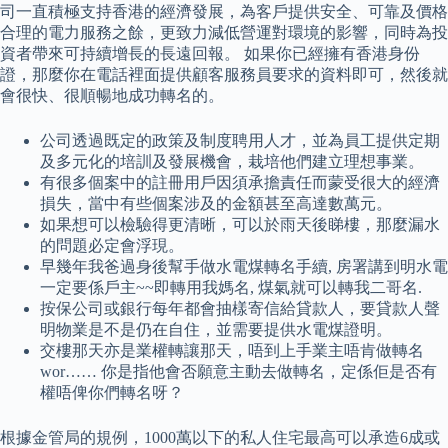
司一直積極支持香港的經濟發展，為客戶提供安全、可靠及價格
合理的電力服務之餘，更致力減低營運對環境的影響，同時為投
資者帶來可持續增長的長遠回報。 如果你已經擁有香港身份
證，那麼你在電話裡面提供顧客服務員要求的資料即可，然後就
會很快、很順暢地成功轉名的。
公司透過既定的政策及制度聘用人才，並為員工提供定期
及多元化的培訓及發展機會，栽培他們建立理想事業。
有很多個案中的註冊用戶因須承擔責任而蒙受很大的經濟
損失，當中有些個案涉及的金額甚至高達數萬元。
如果想可以檢驗得更清晰，可以於雨天後睇樓，那麼漏水
的問題必定會浮現。
早幾年我爸過身後幫手做水電煤轉名手續, 房署講到明水電
一定要係戶主~~即轉用我媽名, 煤氣就可以轉我二哥名.
按保公司或銀行每年都會抽樣寄信給貸款人，要貸款人聲
明物業是不是仍在自住，並需要提供水電煤證明。
交樓那天亦是業權轉讓那天，唔到上手業主唔肯做轉名
wor…… 你是指他會否願意主動去做轉名，定係佢是否有
權唔俾你們轉名呀？
根據金管局的規例，1000萬以下的私人住宅最高可以承造6成或