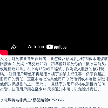
反之，對於將要遷出舊居者，要怎樣及預留多少時間截水電煤取
回按金？ 於網上遞交通知前，請準備好印於你的「徵收差餉及/
或地租通知書」左上角15位帳目編號，作為登入服務的核對號
碼。 註冊用戶即使不再是用水樓宇的業主或住客，仍須負起註
冊用戶的責任，直至本署批准其他用戶取代他們或本署批准取消
他們的保證書為止。 因此，一旦樓宇的用戶資格或業權有任何
改變，註冊用戶應在至少14 天前通知本署，以免除其責任。
水電煤轉名非業主: 樓盤編號# 2523572