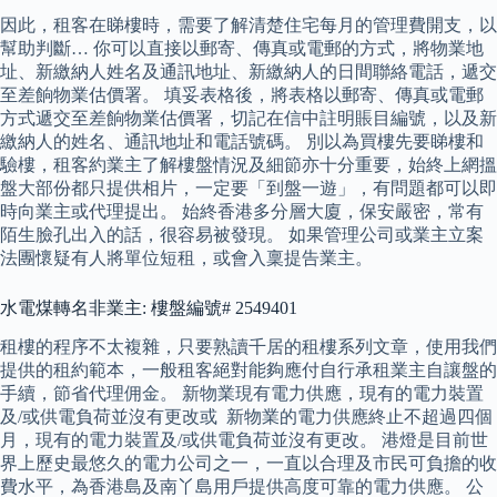
因此，租客在睇樓時，需要了解清楚住宅每月的管理費開支，以
幫助判斷… 你可以直接以郵寄、傳真或電郵的方式，將物業地
址、新繳納人姓名及通訊地址、新繳納人的日間聯絡電話，遞交
至差餉物業估價署。 填妥表格後，將表格以郵寄、傳真或電郵
方式遞交至差餉物業估價署，切記在信中註明賬目編號，以及新
繳納人的姓名、通訊地址和電話號碼。 別以為買樓先要睇樓和
驗樓，租客約業主了解樓盤情況及細節亦十分重要，始終上網搵
盤大部份都只提供相片，一定要「到盤一遊」，有問題都可以即
時向業主或代理提出。 始終香港多分層大廈，保安嚴密，常有
陌生臉孔出入的話，很容易被發現。 如果管理公司或業主立案
法團懷疑有人將單位短租，或會入稟提告業主。
水電煤轉名非業主: 樓盤編號# 2549401
租樓的程序不太複雜，只要熟讀千居的租樓系列文章，使用我們
提供的租約範本，一般租客絕對能夠應付自行承租業主自讓盤的
手續，節省代理佣金。 新物業現有電力供應，現有的電力裝置
及/或供電負荷並沒有更改或 ​ 新物業的電力供應終止不超過四個
月，現有的電力裝置及/或供電負荷並沒有更改。 港燈是目前世
界上歷史最悠久的電力公司之一，一直以合理及市民可負擔的收
費水平，為香港島及南丫島用戶提供高度可靠的電力供應。 公