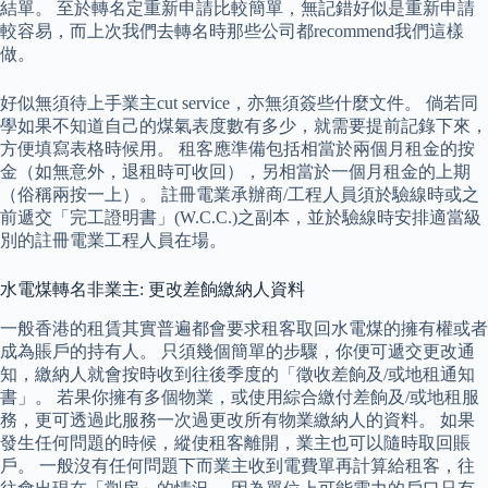
結單。 至於轉名定重新申請比較簡單，無記錯好似是重新申請
較容易，而上次我們去轉名時那些公司都recommend我們這樣
做。
好似無須待上手業主cut service，亦無須簽些什麼文件。 倘若同
學如果不知道自己的煤氣表度數有多少，就需要提前記錄下來，
方便填寫表格時候用。 租客應準備包括相當於兩個月租金的按
金（如無意外，退租時可收回），另相當於一個月租金的上期
（俗稱兩按一上）。 註冊電業承辦商/工程人員須於驗線時或之
前遞交「完工證明書」(W.C.C.)之副本，並於驗線時安排適當級
別的註冊電業工程人員在場。
水電煤轉名非業主: 更改差餉繳納人資料
一般香港的租賃其實普遍都會要求租客取回水電煤的擁有權或者
成為賬戶的持有人。 只須幾個簡單的步驟，你便可遞交更改通
知，繳納人就會按時收到往後季度的「徵收差餉及/或地租通知
書」。 若果你擁有多個物業，或使用綜合繳付差餉及/或地租服
務，更可透過此服務一次過更改所有物業繳納人的資料。 如果
發生任何問題的時候，縱使租客離開，業主也可以隨時取回賬
戶。 一般沒有任何問題下而業主收到電費單再計算給租客，往