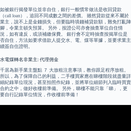
如被銀行揭發單位並非自住，銀行一般慣常做法是收回貸款
（call loan），追回不同成數之間的差價。 雖然貸款從來不屬於
業主，說不上是金錢損失，但要臨時填錢補貸款額，難免打亂陣
腳，令業主頓失預算。 另外，按證公司亦會抽查單位自住情
況，如有違反，或須補繳保費。 銀行會不定時抽查按揭單位是
否自住，方法如要求借款人提交水、電、煤等單據，並要求業主
續簽自住證明。
水電煤轉名非業主: 代理佣金
千居為新手業主盤點 ７ 大放租注意事項，教你跟足程序放租。
所以，為了保障自己的利益，二手樓買家應在睇樓階段就盡量詳
細紀錄單位現況，甚至拍照作紀錄，並將單位細節列入臨時買賣
合約之中，做好收樓前準備。 另外，睇樓不能只靠「睇」，更
要自行記錄單位情況，作收樓前準備！