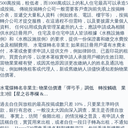
500萬按揭，較低者，而1000萬或以上的私人住宅最高可以承造5
成按揭。 傳統按揭轉介公司一般需要客戶查詢前先填上按揭轉
介表，並遞交大量私人資料（例如姓名、電話、樓宇等），按揭
轉介公司才提交服務，在這過程不但需時，以及要披露大量個人
資料。 任何佔用或負責管理某處所的人士，應該申請成為相關
供水的註冊用戶。 住宅及非住宅申請人皆須根據《水務設施條
例》和《水務設施規例》的要求，提供一份保證書和繳交水費按
金及相關費用。 水電煤轉名非業主 如果前註冊用戶還有水費未
付，本署或會要求申請人提供文件，例如律師信、已蓋印花的租
約、買賣合約等，以便本署核實申請人承接用戶權的生效日期。
當物業業權有變，或因其他原因須更改繳納人的姓名及通訊地
址，例如轉換租客或代理人，新或舊繳納人須儘快通知差餉物業
估價署。
水電煤轉名非業主: 物業估價遭「彈弓手」調低 轉按觸礁 業
主3招【星之谷專欄 &…
過去自住與放租的最高按揭成數只差 10%，只要業主準時供
款，銀行有息收，一般沒太大因由深入調查，業主是否擅自放
租。 事實上，坊間「偷雞出租」的情況極之普及，有申請人會
謊稱自住，實質用來出租，或者自住一段日子轉為出租，不通知