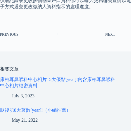
價署記錄或更改多個物業戶口資料你可以輸入交易編號查詢以電
子方式遞交更改繳納人資料指示的處理進度。
PREVIOUS
NEXT
相關文章
康柏耳鼻喉科中心相片15大優點[year]!內含康柏耳鼻喉科
中心相片絕密資料
July 3, 2023
腿後肌8大著數[year]!（小編推薦）
May 21, 2022