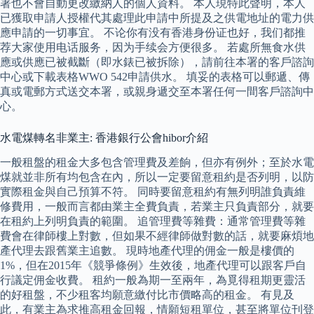
署也不會自動更改繳納人的個人資料。 本人現特此聲明，本人
已獲取申請人授權代其處理此申請中所提及之供電地址的電力供
應申請的一切事宜。 不论你有没有香港身份证也好，我们都推
荐大家使用电话服务，因为手续会方便很多。 若處所無食水供
應或供應已被截斷（即水錶已被拆除），請前往本署的客戶諮詢
中心或下載表格WWO 542申請供水。 填妥的表格可以郵遞、傳
真或電郵方式送交本署，或親身遞交至本署任何一間客戶諮詢中
心。
水電煤轉名非業主: 香港銀行公會hibor介紹
一般租盤的租金大多包含管理費及差餉，但亦有例外；至於水電
煤就並非所有均包含在內，所以一定要留意租約是否列明，以防
實際租金與自己預算不符。 同時要留意租約有無列明誰負責維
修費用，一般而言都由業主全費負責，若業主只負責部分，就要
在租約上列明負責的範圍。 追管理費等雜費：通常管理費等雜
費會在律師樓上對數，但如果不經律師做對數的話，就要麻煩地
產代理去跟舊業主追數。 現時地產代理的佣金一般是樓價的
1%，但在2015年《競爭條例》生效後，地產代理可以跟客戶自
行議定佣金收費。 租約一般為期一至兩年，為覓得租期更靈活
的好租盤，不少租客均願意繳付比市價略高的租金。 有見及
此，有業主為求推高租金回報，情願短租單位，甚至將單位刊登