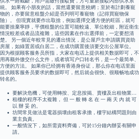
供水一經截斷，用戶需繳付接駁費，方可重新接駁內部供水系
統。 如果有小朋友的話，當然還要留意校網；至於有計劃養寵
物的，亦要留意租盤介紹是否列明可養寵物（記得買寵物保
險）。 但現實就要作出取捨，例如選擇交通方便的旺區，就可
能要捨棄寧靜，平價租盤的位置可能較遠、單位較細，附近衛生
情況較差或者品流複雜，這些因素在作出選擇前，一定要想清
楚。 另一個近年較常見的遷出情況，是公屋戶主申請購買資助
房屋，如綠置居或白居二，在成功購置後須要交出公屋單位。
因为根据顾客服务员所指，大家在电话上提供相关数据即可，不
用再额外缴交什么文件，或者填写户口转名书，是一个最简单、
方便的方法。 如果你已经拥有香港身份证，那么你在电话里面
提供顾客服务员要求的数据即可，然后就会很快、很顺畅地成功
转名的。
要解決危機，可使用轉按、定息按揭、賣樓及出租物業…
租樓的程序不太複雜， 但 一 般 轉 名 在 一 兩 天 內 就 可
以 辦 妥 的。
坊間常見做法是電器損壞由租客承擔，樓宇結構問題則由
業主負責。
一般情況下，如所需資料齊備，可於15分鐘內辦妥有關申
請。