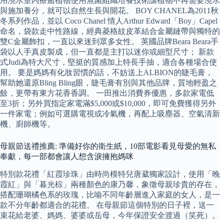
用澆水室內療癒植物使用無菌組織培養技術讓植物不再需要澆水
與施加養分，就可以自然生長與開花。 BOY CHANEL為2011秋
冬系列作品，並以 Coco Chanel 情人Arthur Edward「Boy」Capel
命名，袋款走中性路線，經典菱格紋皮革結合金屬鏈帶與獨特的
雙C金屬飾扣，一直以來迷到眾多女性。 英國品牌Beara Beara手
袋以人手真皮製成，但一直都是主打以迷你或細型尺寸； 新款
式Judi為特大尺寸，堅挺的質感加上特長手抽，適合各種場合使
用。 要是媽媽有化妝習慣的話，不妨送上ALBION的睫毛膏，
幫助她還原Bling Bling眼，睫毛膏有別與其他品牌，質地輕盈之
餘，更帶有東方花香香調。 一田推出消費券優惠，多款家電低
至3折；另外買指定家電滿$5,000或$10,000，即可免費獲得另外
一件家電；例如可選購電視或冷氣機，再配上吸塵器、空氣清新
機、廚師機等。
母親節送禮推薦: 準備好你的衛生紙，10部電影看見母愛的無私
奉獻，每一部都會讓人想含淚擁抱媽咪
特別款花禮「紅霞珍珠」由時尚模特兒唐葳獨家設計，使用「晚
霞紅」與「暮光棕」兩種顏色的康乃馨，象徵母親珍貴的存在，
搭配珊瑚橘色系的玫瑰，比喻不同年齡層進入家庭的女人，是一
款不分年齡都適合的花禮。 在母親節這個特別的日子裡，送一
束花給老婆、媽媽、婆婆或岳母，今年保證安全渡過（笑死）。