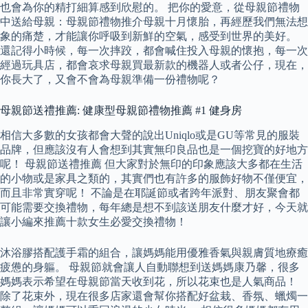
也會為你的精打細算感到欣慰的。 把你的愛意，從母親節禮物
中送給母親：母親節禮物推介母親十月懷胎，再經歷我們無法想
象的痛楚，才能讓你呼吸到新鮮的空氣，感受到世界的美好。
還記得小時候，每一次摔跤，都會喊住投入母親的懷抱，每一次
經過玩具店，都會哀求母親買最新款的機器人或者公仔，現在，
你長大了，又會不會為母親準備一份禮物呢？
母親節送禮推薦: 健康型母親節禮物推薦 #1 健身房
相信大多數的女孩都會大聲的說出Uniqlo或是GU等常見的服裝
品牌，但應該沒有人會想到其實無印良品也是一個挖寶的好地方
呢！ 母親節送禮推薦 但大家對於無印的印象應該大多都在生活
的小物或是家具之類的，其實們也有許多的服飾好物不僅便宜，
而且非常實穿呢！ 不論是在耶誕節或者跨年派對、朋友聚會都
可能需要交換禮物，每年總是想不到該送朋友什麼才好，今天就
讓小編來推薦十款女生必愛交換禮物！
沐浴膠搭配護手霜的組合，讓媽媽能用優雅香氣與親膚質地療癒
疲憊的身軀。 母親節就會讓人自動聯想到送媽媽康乃馨，很多
媽媽表示希望在母親節當天收到花，所以花束也是人氣商品！
除了花束外，現在很多店家還會幫你搭配好盆栽、香氛、蠟燭一