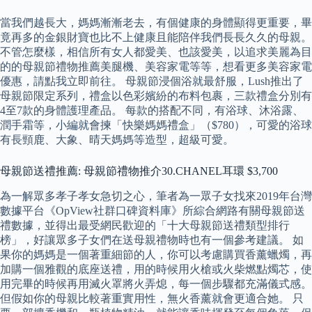
當我們越長大，媽媽漸漸老去，有個健康的身體顯得更重要，畢
竟再多的金銀財寶也比不上健康且能陪伴我們長長久久的母親。
不管怎麼樣，相信所有女人都愛美、也該愛美，以追求美麗為目
的的母親節禮物推薦美腿機、美容家電等等，想看更多美容家電
優惠，請點我立即前往。 母親節浸個浴就最舒服，Lush推出了
母親節限定系列，禮盒以色彩嬪紛的布料包裹，三款禮盒分別有
4至7款的身體護理產品。 每款的搭配不同，有浴球、沐浴露、
潤手霜等，小編就會揀「快樂媽媽禮盒」（$780），可愛的浴球
有長頸鹿、大象、晴天媽媽等造型，超級可愛。
母親節送禮推薦: 母親節禮物推介30.CHANEL耳環 $3,700
為一解眾多孝子孝女急切之心，筆者為一眾子女找來2019年台灣
數據平台《OpView社群口碑資料庫》所綜合網路有關母親節送
禮數據，並得出最受網民歡迎的「十大母親節送禮類型排行
榜」，好讓眾多子女們在送母親禮物時也有一個參考建議。 如
果你的媽媽是一個著重細節的人，你可以考慮購買香薰蠟燭，再
加購一個雅觀的底座送禮，用的時候用火槍或火柴燃點燭芯，使
用完畢的時候再用滅火罩將火弄熄，每一個步驟都充滿儀式感。
但假如你的母親比較著重實用性，無火香薰就會更適合她。 只