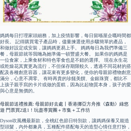
媽媽每日打理家頭細務，加上疫情影響，每日留喺屋企嘅時間都
好長。 記得購買電子產品時，儘量揀選使用步驟簡單的產品，
和做好設定或安裝，讓媽媽更易上手。 媽媽每日為我們準備三
餐，母親節就等我哋為她準備一頓豐盛大餐。 如果你的媽媽是
一位食家，上乘食材和特色零食也是不錯的選擇。 現在永生花
或乾燥花其實更為流行，不但保存期限較久，透過不同花材的搭
配及各種創意容器，讓花束有更多變化，使你的母親節禮物創意
滿分，心意不凋零。 有時再貴的珍饈美饌、金銀珠寶，都比不
上孩子親手寫的卡片或做的蛋糕，因為比起物質本身，孩子的愛
與心意是無價的。
母親節送禮推薦: 母親節好去處丨香港挪亞方舟推《森動》綠悠
遊 門票買2送1！玩盡導賞團＋市集＋工作坊
Dyson吹風機最新款，全桃紅色節日特別款，讓媽媽保養又能造
型頭髮，內外都兼具，五種配件搭配每天的造型心情任意打扮，