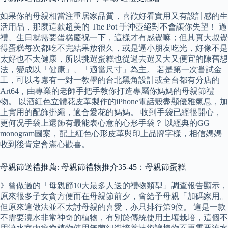
如果你的母親相當注重居家品質，喜歡好看實用又有設計感的生
活用品，那麼這款超美的 The Pot 手沖壺絕對不會讓你失望！ 過
禮、生日就需要蛋糕慶祝一下，這樣才有感覺嘛；但其實大叔覺
得蛋糕每次都吃不完結果放很久，或是逼小朋友吃光，好像不是
太好也不太健康，所以挑選蛋糕也從過去選又大又便宜的陳舊想
法，變成以「健康」、「適當尺寸」為主。 若是第一次嘗試金
工，可以考慮有一對一教學的台北黑角設計或全台都有分店的
Art64，由專業的老師手把手教你打造專屬你媽媽的母親節禮
物。 以酒紅色立體花皮革製作的iPhone電話殼盡顯優雅氣息，加
上實用的配飾掛繩，適合愛花的媽媽。 收到手袋已經很開心，
更何况手袋上還飾有最能表心意的心形手袋？ 以經典的GG
monogram圖案，配上紅色心形皮革與印上品牌字樣，相信媽媽
收到後肯定會滿心歡喜。
母親節送禮推薦: 母親節禮物推介35-45：母親節蛋糕
》曾做過的「母親節10大最多人送的禮物類型」調查報告顯示，
原來很多子女貪方便而在母親節前夕，會給予母親「加碼家用。
但原來這做法並不太討母親的喜愛，亦只排行第9位。 這是一款
不需要澆水非常神奇的植物，有別於傳統使用土壤栽培，這個不