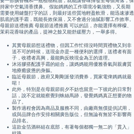
要一部擴香機和一瓶植物精油，就能讓香味揮發至每個角落，保
持家中空氣清香撲鼻。 假如媽媽的工作環境冷氣強勁，又長期
需要使用鍵盤打字的話，則最好送些質地輕盈軟滑，能迅速滲透
肌底的護手霜，既能長效保濕，又不會過分油膩影響工作效率。
母親節送禮推薦 母親節送禮推薦 可以的話，亦能選擇有檸檬、
茉莉花香味的產品，提神之餘又能舒緩壓力，一舉多得。
其實母親節想送禮物，但因工作忙得沒時間買禮物又到非
送不可的時候，送現金亦是一種便利的選擇，送禮者有面
子，收禮者高興，最能夠反映現金為王的道理。
沐浴膠搭配護手霜的組合，讓媽媽能用優雅香氣與親膚質
地療癒疲憊的身軀。
臨近母親節，政府又剛剛派發消費券，買家電俾媽媽就最
啱！
此外，特別是在母親節前夕不妨也留意一下彼此的日常對
話，說不定就能察覺到蛛絲馬跡，發覺媽媽真正想要的物
品了。
製作過程會因為商品及服務不同，由廠商無償提供試用，
或與品牌合作安排相關廣告版位，但無論有無皆不影響商
品排名。
這款金箔酒杯組在底部，有著每個都獨一無二的「貫入」
紋路。