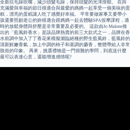
全新抗毛躁吹嘴，減少頭髮毛躁，保持頭髮的光澤滑順。 在與
充滿愛與幸福的節日很適合與最愛的媽媽一起享受一個美味的蛋
糕，漂亮的蛋糕讓人吃了感覺好幸福。 平常要做家事又要帶小
孩還要照顧老公的妳很適合跟媽媽一起去體驗SPA按摩課程，適
時的放鬆身體與舒壓是非常重要及必要的。 這款由Jo Malone推
出的「藍風鈴香水」是該品牌熱賣的前三大款式之一，品牌在香
水前調中加入了丁香花來模擬瀕臨絕種的野生藍風鈴，藍風鈴的
清新鮮嫩香氣，加上中調的柿子和基調的麝香，整體帶給人非常
脫俗的印象。 再來，挑選禮物是一門很難的學問，到底送什麼
最可以表達心意，還能增進感情呢?