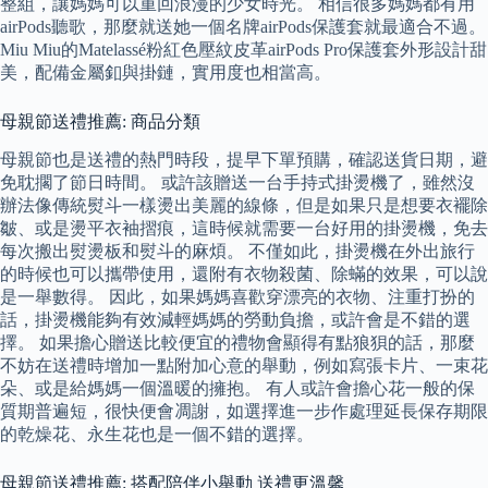
整組，讓媽媽可以重回浪漫的少女時光。 相信很多媽媽都有用
airPods聽歌，那麼就送她一個名牌airPods保護套就最適合不過。
Miu Miu的Matelassé粉紅色壓紋皮革airPods Pro保護套外形設計甜
美，配備金屬釦與掛鏈，實用度也相當高。
母親節送禮推薦: 商品分類
母親節也是送禮的熱門時段，提早下單預購，確認送貨日期，避
免耽擱了節日時間。 或許該贈送一台手持式掛燙機了，雖然沒
辦法像傳統熨斗一樣燙出美麗的線條，但是如果只是想要衣襬除
皺、或是燙平衣袖摺痕，這時候就需要一台好用的掛燙機，免去
每次搬出熨燙板和熨斗的麻煩。 不僅如此，掛燙機在外出旅行
的時候也可以攜帶使用，還附有衣物殺菌、除蟎的效果，可以說
是一舉數得。 因此，如果媽媽喜歡穿漂亮的衣物、注重打扮的
話，掛燙機能夠有效減輕媽媽的勞動負擔，或許會是不錯的選
擇。 如果擔心贈送比較便宜的禮物會顯得有點狼狽的話，那麼
不妨在送禮時增加一點附加心意的舉動，例如寫張卡片、一束花
朵、或是給媽媽一個溫暖的擁抱。 有人或許會擔心花一般的保
質期普遍短，很快便會凋謝，如選擇進一步作處理延長保存期限
的乾燥花、永生花也是一個不錯的選擇。
母親節送禮推薦: 搭配陪伴小舉動 送禮更溫馨