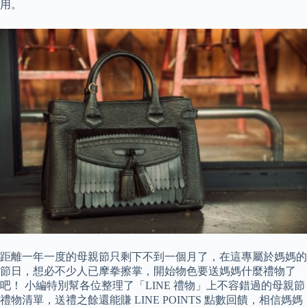
用。
距離一年一度的母親節只剩下不到一個月了，在這專屬於媽媽的
節日，想必不少人已摩拳擦掌，開始物色要送媽媽什麼禮物了
吧！ 小編特別幫各位整理了「LINE 禮物」上不容錯過的母親節
禮物清單，送禮之餘還能賺 LINE POINTS 點數回饋，相信媽媽