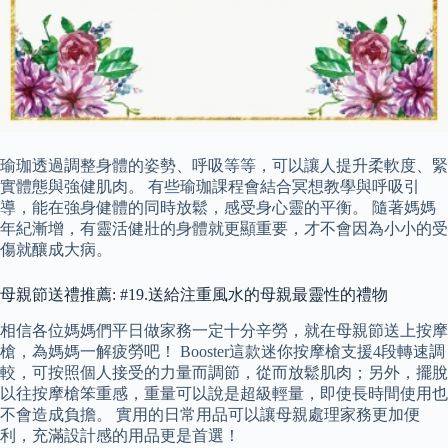
瑜珈透過調整身體的姿勢、呼吸等等，可以讓人提升柔軟度、緊
實體態與強健肌肉。 有些瑜珈課程會結合冥想教學與呼吸引
導，能在強身健體的同時放鬆，感受身心靈的平衡。 隨著媽媽
年紀漸增，有靈活健壯的身體就更顯重要，才不會因為小小的受
傷就釀成大病。
母親節送禮推薦: #19.送給注重風水的母親最靈性的禮物
相信各位媽媽們平日做家務一定十分辛勞，就在母親節送上按摩
槍，為媽媽一解疲勞吧！ Booster這款迷你按摩槍支援4段轉速調
較，可按照個人接受的力量而調節，從而放鬆肌肉；另外，擺脫
以往按摩槍笨重感，重量可以說是超級輕量，即使長時間使用也
不會造成負擔。 實用的日常用品可以讓母親處理家務更加便
利，充滿設計感的用品更是首選！