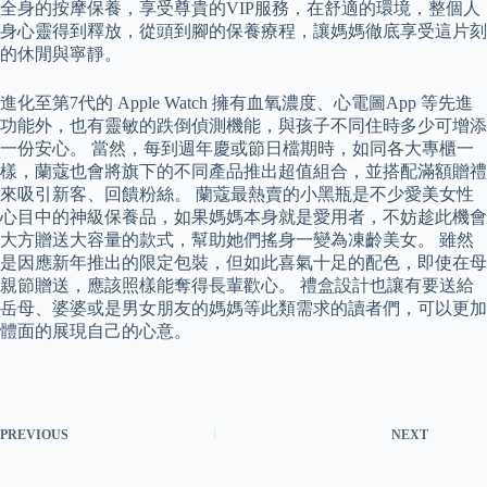
全身的按摩保養，享受尊貴的VIP服務，在舒適的環境，整個人
身心靈得到釋放，從頭到腳的保養療程，讓媽媽徹底享受這片刻
的休閒與寧靜。
進化至第7代的 Apple Watch 擁有血氧濃度、心電圖App 等先進
功能外，也有靈敏的跌倒偵測機能，與孩子不同住時多少可增添
一份安心。 當然，每到週年慶或節日檔期時，如同各大專櫃一
樣，蘭蔻也會將旗下的不同產品推出超值組合，並搭配滿額贈禮
來吸引新客、回饋粉絲。 蘭蔻最熱賣的小黑瓶是不少愛美女性
心目中的神級保養品，如果媽媽本身就是愛用者，不妨趁此機會
大方贈送大容量的款式，幫助她們搖身一變為凍齡美女。 雖然
是因應新年推出的限定包裝，但如此喜氣十足的配色，即使在母
親節贈送，應該照樣能奪得長輩歡心。 禮盒設計也讓有要送給
岳母、婆婆或是男女朋友的媽媽等此類需求的讀者們，可以更加
體面的展現自己的心意。
PREVIOUS
NEXT