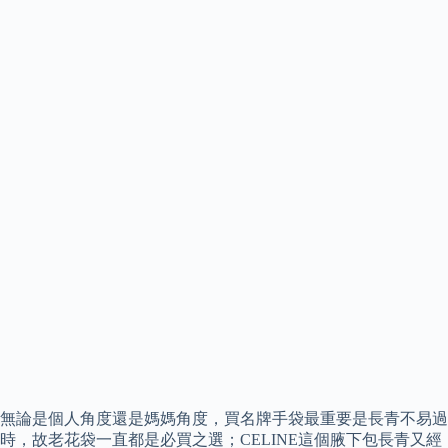
無論是個人角度還是媽媽角度，買名牌手袋最重要是長青不易過
時，故老花袋一直都是必買之選；CELINE這個腋下包長青又經