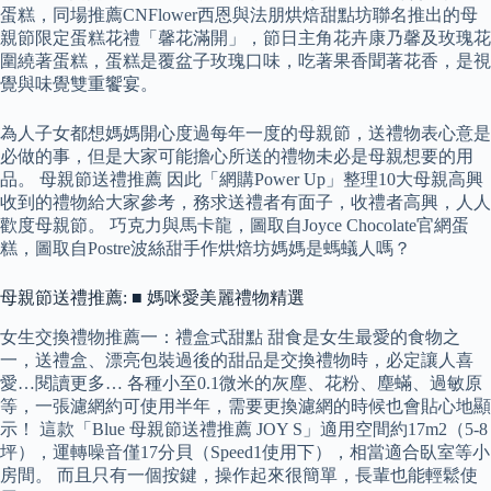
蛋糕，同場推薦CNFlower西恩與法朋烘焙甜點坊聯名推出的母
親節限定蛋糕花禮「馨花滿開」，節日主角花卉康乃馨及玫瑰花
圍繞著蛋糕，蛋糕是覆盆子玫瑰口味，吃著果香聞著花香，是視
覺與味覺雙重饗宴。
為人子女都想媽媽開心度過每年一度的母親節，送禮物表心意是
必做的事，但是大家可能擔心所送的禮物未必是母親想要的用
品。 母親節送禮推薦 因此「網購Power Up」整理10大母親高興
收到的禮物給大家參考，務求送禮者有面子，收禮者高興，人人
歡度母親節。 巧克力與馬卡龍，圖取自Joyce Chocolate官網蛋
糕，圖取自Postre波絲甜手作烘焙坊媽媽是螞蟻人嗎？
母親節送禮推薦: ■ 媽咪愛美麗禮物精選
女生交換禮物推薦一：禮盒式甜點 甜食是女生最愛的食物之
一，送禮盒、漂亮包裝過後的甜品是交換禮物時，必定讓人喜
愛…閱讀更多… 各種小至0.1微米的灰塵、花粉、塵蟎、過敏原
等，一張濾網約可使用半年，需要更換濾網的時候也會貼心地顯
示！ 這款「Blue 母親節送禮推薦 JOY S」適用空間約17m2（5-8
坪），運轉噪音僅17分貝（Speed1使用下），相當適合臥室等小
房間。 而且只有一個按鍵，操作起來很簡單，長輩也能輕鬆使