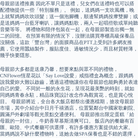
母親節送禮推薦 因此不單只是送禮，兒女們在送禮時也可以搭
配禮物提供一些「特別服務」。 例如，送媽媽一支吹風機，晚
上就幫媽媽吹吹頭髮；送一個泡腳機，順邊幫媽媽按摩雙腳；或
是送媽媽一台藍牙喇叭，讓媽媽點歌，兩人一起唱些歌或單純聽
音樂等等。 將禮物和陪伴包裝在一起，在母親節製造出獨一無
二的回憶。 在預算有限的情況下，沒辦法購買專櫃高級保養品
沒關係，這款「豐台灣」的面膜商品在PTT上受到許多網友推
薦，它使用蠶絲製作，服貼度佳、過敏情況少，而且材質輕薄，
幾乎快要隱形。
母親節大多都是送康乃馨，想要來點與眾不同的禮物，
CNFlower恆星花以「Say Love說愛」戒指禮盒為概念，跟媽媽
說我愛妳大難以啟齒，透過這禮物讓你在母親節也能夠勇於表達
自己的愛。 不同於一般的永生花，呈現花最美艷的時刻，就如
同媽媽青春永駐，精品珠寶設計改念作為觀賞花，也是賞心悅
目。 母親節將近，全台各大飯店都祭出優惠檔期，搶攻母親節
市場，其中介紹台中日月千禧酒店，位置緊鄰台中國家歌劇院、
圓滿戶外劇場等觀光景點交通便利。 母親節推出限定蛋糕「給
母親的一封信」，牛奶香草慕斯清爽可口。 飯店內的餐廳有百
匯、歐陸、中式餐廳可供選擇，有許多優惠方案提供給大家。
當媽媽說不缺什麼禮物時，送她去做SPA保養也是不錯的選擇，