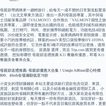
母親節帶媽咪來一趟輕旅行，給每天一成不變的日常製造點驚喜
吧！ 《台北文華東方酒店》推出一系列母親節專案，其中與瑞
士頂級保養品牌《VALMONT》合作推出「VALMONT扇悅之旅
住房專案」，讓即便是無法出國的現在，也能感受到城市綠洲的
氛圍。 主打輕巧、時尚、便於攜帶和續航電力，功能包括4段強
弱、20分鐘安全定時、電量提示燈，如果媽媽時常肩頸痠痛，需
要小巧的按摩槍的話，輝葉的miniV美型口袋按摩槍HY-10599A
或許能符合需求。 它另外還有5種不同的按摩頭可以替換，適用
在不一樣的身體部位。 居酒屋 選擇，而且 Trip.com 購買更有優
惠價。 想知有哪些 母親節送禮推薦 K11 餐廳有優惠，即看 K11
餐廳美食餐券合集。
母親節送禮推薦: 母親節優惠大合集！Uniqlo AIRism背心特價
$99、iHerb全場滿額低至78折
小資女的理財賺錢術 本站主要提供銀行貸款包含信貸、車貸、
房貸、創貸 等相關心得，以及介紹各種金融投資理財工具， 小
資族該如何省錢與實用有趣的理財方法， 讓大家在資金有限也
能好好規劃財富，每天獲得一些有用的新資訊。 深信穿好一點
就能改變命運，但穿好一點不代表盲目瘋狂跟風搶買名牌，更要