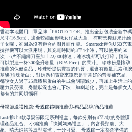
香港本地醫用口罩品牌「PROTECTOR」推出全新包裝全新中碼
尺寸(16.5cm)，適合較細面形嘅女仔及大童。 有時想榨鮮果汁給
子女喝，卻因為沒有適合的廚具而作罷。 Smartech迷你USB充電
攪拌機可以大派用場，其充電時間約3至4小時，可以使用約50
次，6片不鏽鋼刀座加上22,000轉速，連冰塊都可以打碎，隨時
可以製造一杯300毫升容量（BPA Free）的果汁。 珍珠粉是懷孕
推薦的保健食品，珍珠粉提供豐富的鈣質，還含有微量元素和胺
基酸(珍珠蛋白)，對媽媽和寶寶來說都是非常好的營養補充品。
都說女人過了25歲膠原蛋白的生成會明顯減少，再加上生活上的
壓力及勞累，身體狀況也會走下坡，加劇老化，完全是每個女人
都有的共同煩惱啊！
母親節送禮推薦: 母親節禮物推薦①-精品品牌/商品推薦
Lush推出3款母親節限定系列禮盒，每款分別有4至7款的身體護
理產品組合。 小編推薦「快樂媽媽禮盒」，內含長頸鹿、大
象、晴天媽媽等造型浴球，十分可愛。 母親節一定都會準備的