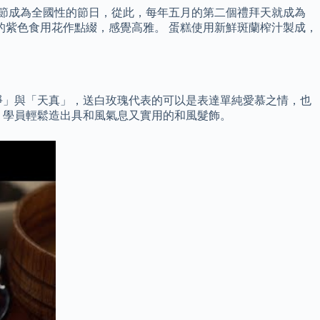
母親節成為全國性的節日，從此，每年五月的第二個禮拜天就成為
不一的紫色食用花作點綴，感覺高雅。 蛋糕使用新鮮斑蘭榨汁製成，
淨」與「天真」，送白玫瑰代表的可以是表達單純愛慕之情，也
，學員輕鬆造出具和風氣息又實用的和風髮飾。