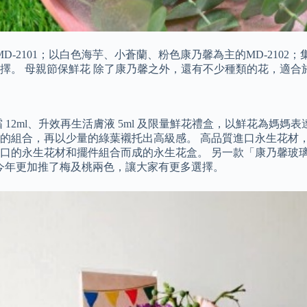
2101；以白色海芋、小蒼蘭、粉色康乃馨為主的MD-2102；
擇。 母親節保鮮花 除了康乃馨之外，還有不少種類的花，適合
2ml、升效再生活膚液 5ml 及限量鮮花禮盒，以鮮花為媽媽表達愛
的組合，再以少量的綠葉襯托出高級感。 高品質進口永生花材，
口的永生花材和擺件組合而成的永生花盒。 另一款「康乃馨玻璃
，今年更加推了梅及桃兩色，讓大家有更多選擇。