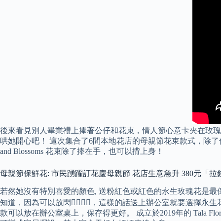
後來看見別人畢業禮上捧著公仔和花束，情人節心意卡夾在玫瑰
哄她開心吧！ 這次集合了6間本地花店的母親節花束款式，除了
and Blossoms 花束除了捧在手，也可以揹上身！
母親節保鮮花: 市民踴躍訂花慶母親節 花店生意急升 380元「拉
若然她沒有特別喜愛的顏色, 送粉紅色或紅色的永生玫瑰花是
知道，因為可以放閃👩‍❤️‍💋‍👨，這樣的話送上辦公室就
款可以放在辦公室桌上，保存得更好。 成立於2019年的 Tala