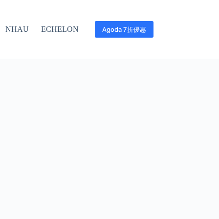
NHAU
ECHELON
Agoda 7折優惠