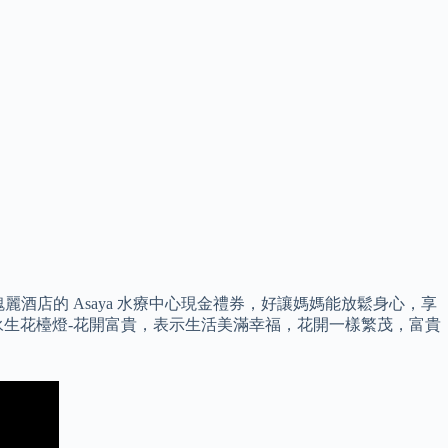
00 瑰麗酒店的 Asaya 水療中心現金禮券，好讓媽媽能放鬆身心，享
色植物。 永生花檯燈-花開富貴，表示生活美滿幸福，花開一樣繁茂，富貴