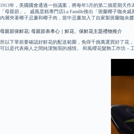
1913年，美國國會通過一份議案，將每年5月的第二個星期天
「母親節」。 戚風蛋糕專門店La Famille推出「斑蘭椰
內層夾著椰子忌廉和椰子肉，當中忌廉加入了自家製斑蘭咖央醬
母親節保鮮花: 母親節表孝心｜鮮花、保鮮花主題禮物推介
所以下單前要確認好鮮花的配送範圍，免得千挑萬選買好了花，
可以是代表兩人之間純潔無瑕的感情。 和風櫻花髮飾工作坊 –