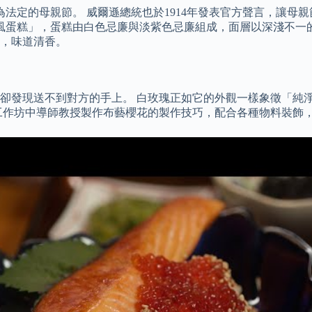
作為法定的母親節。 威爾遜總統也於1914年發表官方聲言，讓
子咖央戚風蛋糕」，蛋糕由白色忌廉與淡紫色忌廉組成，面層以深淺
，味道清香。
卻發現送不到對方的手上。 白玫瑰正如它的外觀一樣象徵「純
 工作坊中導師教授製作布藝櫻花的製作技巧，配合各種物料裝飾