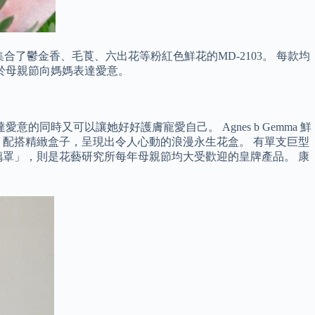
集合了鬱金香、毛莨、六出花等粉紅色鮮花的MD-2103。 每款均
於母親節向媽媽表達愛意。
意的同時又可以讓她好好護膚寵愛自己。 Agnes b Gemma 鮮
配搭精緻盒子，呈現出令人心動的浪漫永生花盒。 有單支巨型
罩」，則是花藝研究所每年母親節均大受歡迎的皇牌產品。 康