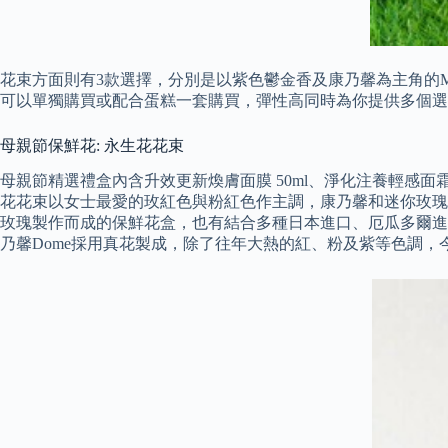
花束方面則有3款選擇，分別是以紫色鬱金香及康乃馨為主角的MD-
可以單獨購買或配合蛋糕一套購買，彈性高同時為你提供多個選
母親節保鮮花: 永生花花束
母親節精選禮盒內含升效更新煥膚面膜 50ml、淨化注養輕感面霜 1
花花束以女士最愛的玫紅色與粉紅色作主調，康乃馨和迷你玫瑰
玫瑰製作而成的保鮮花盒，也有結合多種日本進口、厄瓜多爾進
乃馨Dome採用真花製成，除了往年大熱的紅、粉及紫等色調