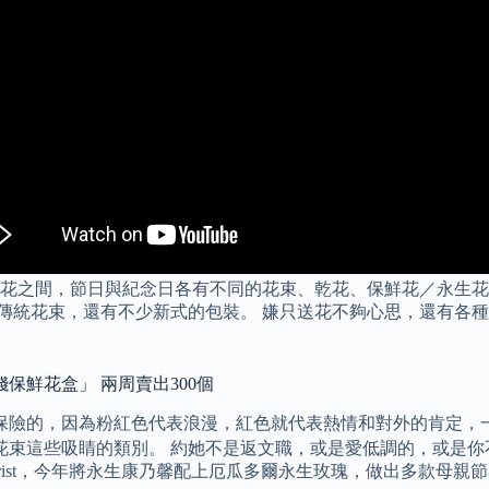
花之間，節日與紀念日各有不同的花束、乾花、保鮮花／永生花
傳統花束，還有不少新式的包裝。 嫌只送花不夠心思，還有各種套
錢保鮮花盒」 兩周賣出300個
最保險的，因為粉紅色代表浪漫，紅色就代表熱情和對外的肯定，
要選擇永生花束這些吸睛的類別。 約她不是返文職，或是愛低調的，
 Florist，今年將永生康乃馨配上厄瓜多爾永生玫瑰，做出多款