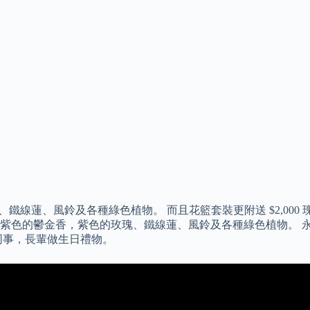
，紫色的玫瑰、鐵線蓮、風鈴及各種綠色植物。 而且花籃套裝更附送 $2,0
lness 花籃包含了紫色的鬱金香，紫色的玫瑰、鐵線蓮、風鈴及各種綠
同事，長輩做生日禮物。