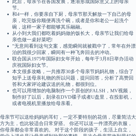
此后，母亲节在各国发展，逐渐形成国际意义上的母亲
节。
和4一样，你要亲自下厨，母亲节那天解放一下自己的母
亲，吃完饭你顺便再洗个碗，或者是你和老公一起洗个
碗，这样一家子都能够其乐融融。
从小到大我们都吃着妈妈做的饭长大，母亲节让我们给母
亲也做一桌好菜吧!
”无意间看到这句文案，感觉瞬间就被戳中了，常年在外漂
泊的我很少回家，瞬间有一种飞奔回去的冲动。
联合国从1975年国际妇女年开始，每年于3月8日举办活动
庆祝国际妇女节。
本文很多攻略，一共推荐30多个母亲节妈妈礼物，综合了
知乎上送母亲礼物的所以问题，提问回答，分析了高赞回
答和大家评论建议送的礼物，都很到位。
也可以用增加的电脑制作一个原创的FALSH，MV视频，
制作好了以后，刻录在DVD碟子或者U盘里，在投影机，
或者电视机里播放给母亲看。
母亲节可以送给妈妈的耳钉，一定不要特别的花俏，尽量简洁大
方为主，也比较适合日常穿搭。 你还可以送一件漂亮的衣服，
你母亲都会非常喜欢的。 对于这个阶段的孩子，生活上自立，