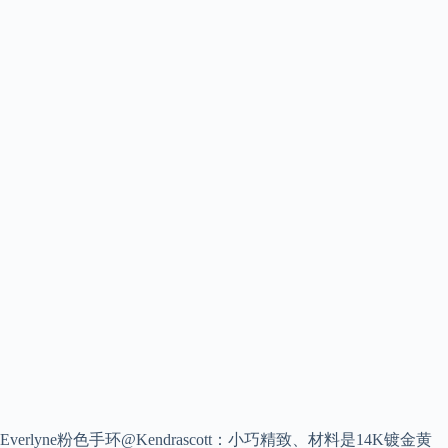
Everlyne粉色手环@Kendrascott：小巧精致、材料是14K镀金黄