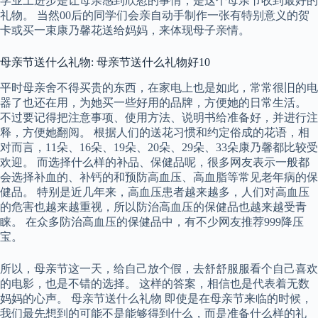
学业上进步是让母亲感到欣慰的事情，是这个母亲节收到最好的
礼物。 当然00后的同学们会亲自动手制作一张有特别意义的贺
卡或买一束康乃馨花送给妈妈，来体现母子亲情。
母亲节送什么礼物: 母亲节送什么礼物好10
平时母亲舍不得买贵的东西，在家电上也是如此，常常很旧的电
器了也还在用，为她买一些好用的品牌，方便她的日常生活。
不过要记得把注意事项、使用方法、说明书给准备好，并进行注
释，方便她翻阅。 根据人们的送花习惯和约定俗成的花语，相
对而言，11朵、16朵、19朵、20朵、29朵、33朵康乃馨都比较受
欢迎。 而选择什么样的补品、保健品呢，很多网友表示一般都
会选择补血的、补钙的和预防高血压、高血脂等常见老年病的保
健品。 特别是近几年来，高血压患者越来越多，人们对高血压
的危害也越来越重视，所以防治高血压的保健品也越来越受青
睐。 在众多防治高血压的保健品中，有不少网友推荐999降压
宝。
所以，母亲节这一天，给自己放个假，去舒舒服服看个自己喜欢
的电影，也是不错的选择。 这样的答案，相信也是代表着无数
妈妈的心声。 母亲节送什么礼物 即使是在母亲节来临的时候，
我们最先想到的可能不是能够得到什么，而是准备什么样的礼