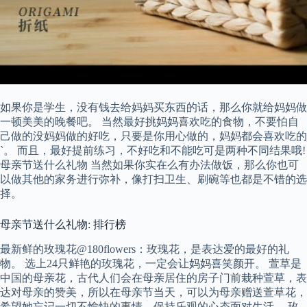
如果你是学生，没有钱去给妈妈买东西的话，那么你就给妈妈做
一顿美美的晚餐吧。 当然最好挑妈妈喜欢吃的食物，不要怕自
己做的没妈妈做的好吃，只要是你用心做的，妈妈都会喜欢吃的
`。 而且，最好提前练习，不好吃和不能吃可是两种不同结果哦!
母亲节送什么礼物 当然如果你实在么有办法做饭，那么你也可
以做其他的家务进行弥补，像打扫卫生、刷碗等也都是不错的选
择。
母亲节送什么礼物: 排行榜
最新鲜的玫瑰花@180flowers：玫瑰花，是表达爱的最好的礼
物。 选上24只鲜艳的玫瑰花，一定会让妈妈喜笑颜开。 萱草是
中国的母亲花，古代人们会在母亲居住的房子门前栽种萱草，表
达对母亲的赞美，所以在母亲节当天，可以为母亲赠送萱草花，
希望她忘记一切不愉快的事情，保持乐观的心态面对生活。 玫