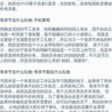
后，刻录在DVD碟子或者U盘里，在投影机，或者电视机里播放
给母亲看。
母亲节送什么礼物: 手机要闻
用橡皮泥捏的手工发夹，粉粉嫩嫩的特别招人喜欢，我不由自主
地第一时间发了朋友圈，毫不隐藏自己的小小虚荣心。 我真是
太爱孩子充满爱意的手工礼物了，所以当又一个母亲节来临的时
候，我还是期待这个小人会带给我什么样的新惊喜。 孩子们还
小，他们对于母亲节的理解可能就是一个日历上的节日，也是学
校里老师布置的任务。 我很庆幸他们对妈妈的爱，不只是节日
上的问候，而是深深地刻在心里的“妈妈，我爱你”。
母亲节送什么礼物: 母亲节都送什么礼物
书房本是一个有着良好工作以及学习氛围的地方，如果有了风铃
那么就容易导致不好的工作状态，从而影响工作。 母亲节不要
送钟表，虽然说是迷信的说法，母子之间关系也非常亲密。 但
毕竟钟表都有不好的谐音，为了避免误会还是不要送的为好。
如果钟表确实是母亲所需要的，你可以叫她先买下，再由你来付
款。 白色的菊花大部分用于葬礼，传说菊花的花瓣不会凋零，