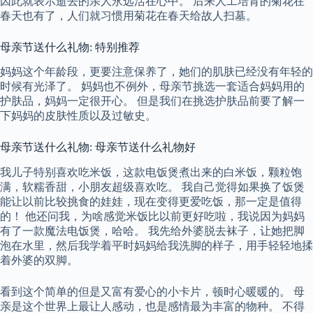
因此就表示逝去的亲人永远活在心中。 后来人工培育的菊花在
春天也有了，人们就习惯用菊花在春天给故人扫墓。
母亲节送什么礼物: 特别推荐
妈妈这个年龄段，更要注意保养了，她们的肌肤已经没有年轻的
时候有光泽了。 妈妈也不例外，母亲节挑选一套适合妈妈用的
护肤品，妈妈一定很开心。 但是我们在挑选护肤品前要了解一
下妈妈的皮肤性质以及过敏史。
母亲节送什么礼物: 母亲节送什么礼物好
我儿子特别喜欢吃米饭，这款电饭煲煮出来的白米饭，颗粒饱
满，软糯香甜，小朋友超级喜欢吃。 我自己觉得如果换了饭煲
能让以前比较挑食的娃娃，现在变得更爱吃饭，那一定是值得
的！ 他还问我，为啥感觉米饭比以前更好吃啦，我说因为妈妈
有了一款魔法电饭煲，哈哈。 我先给外婆脱去袜子，让她把脚
泡在水里，然后我学着平时妈妈给我洗脚的样子，用手轻轻地揉
着外婆的双脚。
看到这个简单的但是又富有爱心的小卡片，顿时心暖暖的。 母
亲是这个世界上最让人感动，也是感情最为丰富的物种。 不得