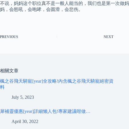
不说，妈妈这个职位真不是一般人能当的，我们也是第一次做妈
妈，会怒吼，会咆哮，会圆滑，会悲伤。
PREVIOUS
NEXT
相關文章
楓之谷飛天騎寵[year]全攻略!內含楓之谷飛天騎寵絕密資
料
July 5, 2023
犀補靈優惠[year]詳細懶人包!專家建議咁做…
April 30, 2022