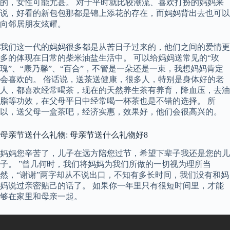
的，女性可能尤甚。 对于平时就比较潮流、喜欢打扮的妈妈来
说，好看的新包包那都是锦上添花的存在，而妈妈背出去也可以
向邻居朋友炫耀。
我们这一代的妈妈很多都是从苦日子过来的，他们之间的爱情更
多的体现在日常的柴米油盐生活中。 可以给妈妈送常见的“玫
瑰”、“康乃馨”、“百合”，不管是一朵还是一束，我想妈妈肯定
会喜欢的。 俗话说，送茶送健康，很多人，特别是身体好的老
人，都喜欢经常喝茶，现在的天然养生茶有养育，降血压，去油
脂等功效，在父母平日中经常喝一杯茶也是不错的选择。 所
以，送父母一盒茶吧，经济实惠，效果好，他们会很高兴的。
母亲节送什么礼物: 母亲节送什么礼物好8
妈妈您辛苦了，儿子在远方陪您过节，希望下辈子我还是您的儿
子。 ”曾几何时，我们将妈妈为我们所做的一切视为理所当
然，“谢谢”两字却从不说出口，不知有多长时间，我们没有和妈
妈说过亲密贴己的话了。 如果你一年里只有很短时间里，才能
够在家里和母亲一起。