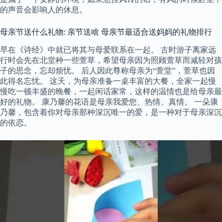
的声音会影响人的休息。
母亲节送什么礼物: 亲节送啥 母亲节最适合送妈妈的礼物排行
早在《诗经》中就已将其与母爱联系在一起。 古时游子离家远
行时会先在北堂种一些萱草，希望母亲因为照顾萱草而减轻对孩
子的思念，忘却烦忧。 后人因此尊称母亲为“萱堂”，萱草也因
此得名忘忧。 这天，为母亲准备一桌丰富的大餐，全家一起慢
慢吃一顿丰盛的晚餐，一起闲话家常，这样的温情也是给母亲最
好的礼物。 康乃馨的花语是母亲我爱您、热情、真情。 一朵康
乃馨，包含着你对母亲那种深沉唯一的爱，是一种对于母亲深沉
的依恋。