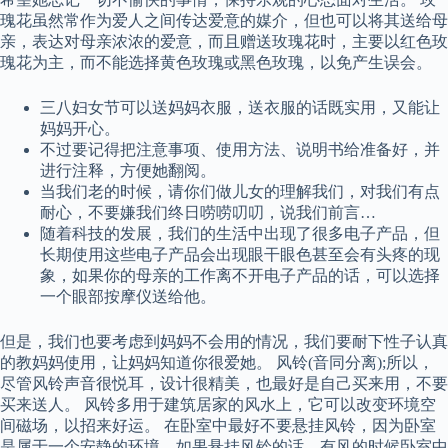
瑰花虽然常作为爱人之间传达爱意的媒介，但也可以将其送给母
亲，表达对母亲浓浓的爱意，而且赠送玫瑰花时，主要以红色玫
瑰花为主，而不能选择黄色玫瑰或黑色玫瑰，以免产生误会。
三八妇女节可以送妈妈衣服，送衣服的话既实用，又能让
妈妈开心。
不过要记得把注意事项、使用方法、说明书给准备好，并
进行注释，方便她翻阅。
当我们老的时候，请你们做儿女的理解我们，对我们有点
耐心，不要嫌我们终日唠唠叨叨，说我们前言…
随着科技的发展，我们的生活中出现了很多电子产品，但
长期使用这些电子产品会出现眼干眼色甚至会有头疼的现
象，如果你的母亲的工作离不开电子产品的话，可以选择
一个眼部按摩仪送给他。
但是，我们也要考虑到妈妈不会用的情况，我们要耐下性子认真
的教妈妈使用，让妈妈知道你很爱她。 风铃(音同分离);所以，
尽管风铃声音很悦耳，设计很精美，也最好是自己买来用，不要
买来送人。 风铃多用于建筑居家的风水上，它可以改变环境空
间磁场，以招来好运。 在卧室中最好不要悬挂风铃，因为卧室
是属于一个安静的环境，如果悬挂风铃的话，有风的时候卧室中