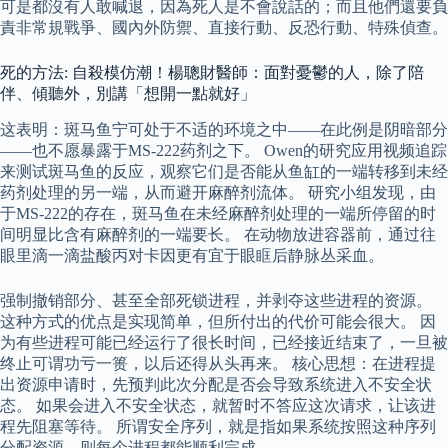
可是都沒有人敢喊退，因為死人是不會說話的；而且他們還要負
責非常規戰爭、國內外防禦、直接行動、反恐行動、特殊偵查。
死的方法: 自殺模仿潮！楊聰財醫師：面對憂鬱的人，除了陪
伴、傾聽外，別講「想開一點就好」
这表明：斑马鱼宁可处于不适的环境之中——在此例是阴暗部分
——也不愿暴露于MS-222药剂之下。 Owen的研究应用视频追踪
来测试斑马鱼的反应，观察它们是否能从鱼缸的一端转移到未经
药剂处理的另一端，从而避开麻醉剂流体。 研究小组发现，由
于MS-222的存在，斑马鱼在未经麻醉剂处理的一端所停留的时
间明显比含有麻醉剂的一端要长。 在动物放进容器前，通过往
眼里滴一滴盐酸丙对卡因更有宜于眼眶后静脉丛采血。
强制撤销部分、甚至全部死锁进程，并剥夺这些进程的资源。
这种方式的优点是实现简单，但所付出的代价可能会很大。 因
为有些进程可能已经运行了很长时间，已经接近结束了，一旦被
终止可谓功亏一篑，以后还得从头再来。 核心思想：在进程提
出资源申请时，先预判此次分配是否会导致系统进入不安全状
态。 如果会进入不安全状态，就暂时不答应这次请求，让该进
程先阻塞等待。 所谓安全序列，就是指如果系统按照这种序列
分配资源，则每个进程都能顺利完成。