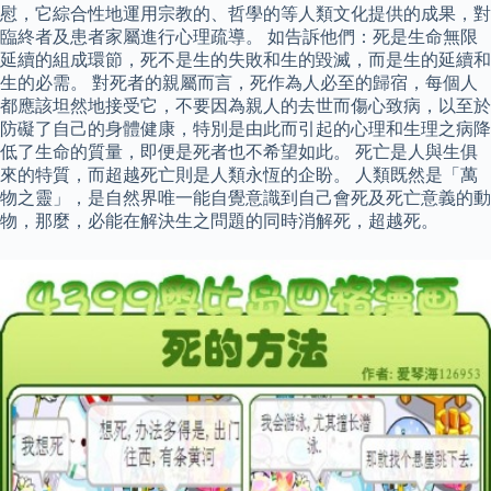
慰，它綜合性地運用宗教的、哲學的等人類文化提供的成果，對
臨終者及患者家屬進行心理疏導。 如告訴他們：死是生命無限
延續的組成環節，死不是生的失敗和生的毀滅，而是生的延續和
生的必需。 對死者的親屬而言，死作為人必至的歸宿，每個人
都應該坦然地接受它，不要因為親人的去世而傷心致病，以至於
防礙了自己的身體健康，特別是由此而引起的心理和生理之病降
低了生命的質量，即便是死者也不希望如此。 死亡是人與生俱
來的特質，而超越死亡則是人類永恆的企盼。 人類既然是「萬
物之靈」，是自然界唯一能自覺意識到自己會死及死亡意義的動
物，那麼，必能在解決生之問題的同時消解死，超越死。