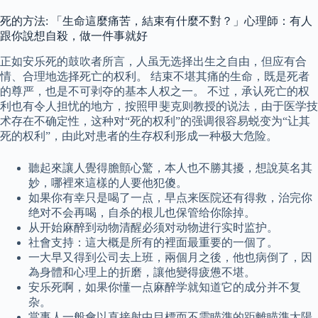
死的方法: 「生命這麼痛苦，結束有什麼不對？」心理師：有人
跟你說想自殺，做一件事就好
正如安乐死的鼓吹者所言，人虽无选择出生之自由，但应有合
情、合理地选择死亡的权利。 结束不堪其痛的生命，既是死者
的尊严，也是不可剥夺的基本人权之一。 不过，承认死亡的权
利也有令人担忧的地方，按照甲斐克则教授的说法，由于医学技
术存在不确定性，这种对“死的权利”的强调很容易蜕变为“让其
死的权利”，由此对患者的生存权利形成一种极大危险。
聽起來讓人覺得膽顫心驚，本人也不勝其擾，想說莫名其
妙，哪裡來這樣的人要他犯傻。
如果你有幸只是喝了一点，早点来医院还有得救，治完你
绝对不会再喝，自杀的根儿也保管给你除掉。
从开始麻醉到动物清醒必须对动物进行实时监护。
社會支持：這大概是所有的裡面最重要的一個了。
一大早又得到公司去上班，兩個月之後，他也病倒了，因
為身體和心理上的折磨，讓他變得疲憊不堪。
安乐死啊，如果你懂一点麻醉学就知道它的成分并不复
杂。
當事人一般會以直接射中目標而不需瞄準的距離瞄準太陽