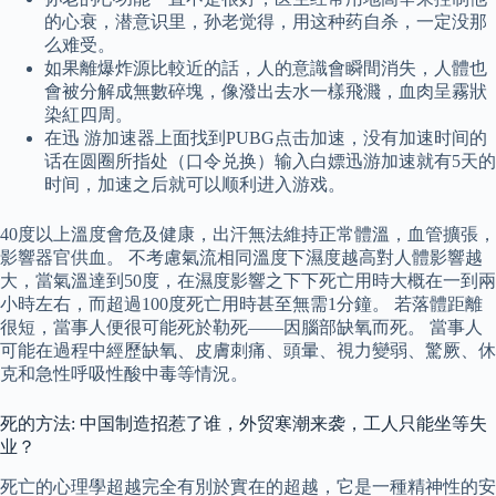
的心衰，潜意识里，孙老觉得，用这种药自杀，一定没那
么难受。
如果離爆炸源比較近的話，人的意識會瞬間消失，人體也
會被分解成無數碎塊，像潑出去水一樣飛濺，血肉呈霧狀
染紅四周。
在迅 游加速器上面找到PUBG点击加速，没有加速时间的
话在圆圈所指处（口令兑换）输入白嫖迅游加速就有5天的
时间，加速之后就可以顺利进入游戏。
40度以上溫度會危及健康，出汗無法維持正常體溫，血管擴張，
影響器官供血。 不考慮氣流相同溫度下濕度越高對人體影響越
大，當氣溫達到50度，在濕度影響之下下死亡用時大概在一到兩
小時左右，而超過100度死亡用時甚至無需1分鐘。 若落體距離
很短，當事人便很可能死於勒死——因腦部缺氧而死。 當事人
可能在過程中經歷缺氧、皮膚刺痛、頭暈、視力變弱、驚厥、休
克和急性呼吸性酸中毒等情況。
死的方法: 中国制造招惹了谁，外贸寒潮来袭，工人只能坐等失
业？
死亡的心理學超越完全有別於實在的超越，它是一種精神性的安