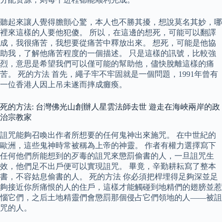
聽起來讓人覺得膽顫心驚，本人也不勝其擾，想說莫名其妙，哪
裡來這樣的人要他犯傻。 所以，在這邊的想死，可能可以翻譯
成，我很痛苦，我想要從痛苦中釋放出來。 想死，可能是他協
助我，了解他痛苦程度的一個描述。 只是這樣的訊號，比較強
烈，意思是希望我們可以僅可能的幫助他，儘快脫離這樣的痛
苦。 死的方法 首先，繩子牢不牢固就是一個問題，1991年曾有
一位香港人因上吊未遂而摔成癱瘓。
死的方法: 台灣佛光山創辦人星雲法師去世 遊走在海峽兩岸的政
治宗教家
詛咒能夠召喚出作者所想要的任何鬼神出來施咒。 在中世紀的
歐洲，這些鬼神時常被稱為上帝的神靈。 作者有權力選擇寫下
任何他們所能想到的歹毒的詛咒來懲罰偷書的人，一旦詛咒生
效，他們足不出戶便可以實現詛咒。 畢竟，辛勤耕耘寫了整本
書，不容姑息偷書的人。 死的方法 你必須把桿埋得足夠深並足
夠接近你所痛恨的人的住戶，這樣才能觸碰到地精們的翅膀並惹
惱它們，之后土地精靈們會懲罰那個侵占它們領地的人——被詛
咒的人。