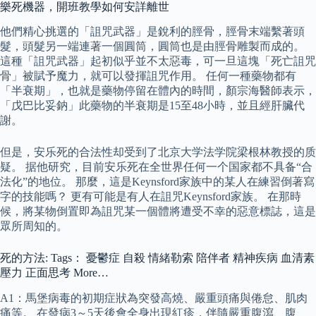
樂死機器，開班教學如何安詳離世
他們精心挑選的「詛咒武器」是銳利的脛骨，脛骨末端繫著頭
髮，頭髮另一端連著一個圓筒，圓筒也是由脛骨雕製而成的。
這種「詛咒武器」起初似乎並不太惡毒，可一旦這塊「死亡詛咒
骨」被賦予魔力，就可以發揮詛咒作用。 任何一種藥物都有
「半衰期」，也就是藥物停留在體內的時間，顏宗海醫師表示，
「戊巴比妥鈉」此藥物的半衰期是15至48小時，並且經肝臟代
謝。
但是，安乐死的合法性却受到了北京大学法学院梁根林教授的质
疑。 据他研究，目前安乐死在全世界任何一个国家都不具备“合
法化”的地位。 那麼，這是Keynsford家族中的某人在練習倒著寫
字的技能嗎？ 更有可能是有人在詛咒Keynsford家族。 在那時
候，將某物倒置即為詛咒某一個體將遭受不幸的惡意標誌，這是
眾所周知的。
死的方法: Tags： 憂鬱症 自殺 情緒勒索 陪伴者 精神疾病 血清素
壓力 正面思考 More…
A1：馬堡病毒的初期症狀為突發高燒、嚴重頭痛與倦怠、肌肉
痛等。 在發病3～5天後會全身出現紅疹，伴隨嚴重腹瀉、腹