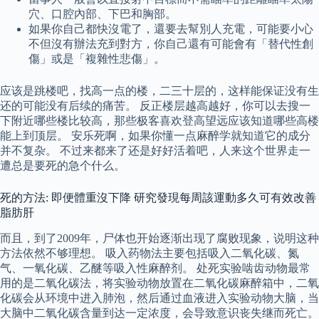
穴、口腔內部、下巴和胸部。
如果你自己都快沒電了，還要去幫別人充電，可能要小心
不但沒有辦法充到對方，你自己還有可能會有「替代性創
傷」或是「複雜性悲傷」。
应该是跳楼吧，找高一点的楼，二三十层的，这样能保证没有生
还的可能没有后续的痛苦。 反正楼层越高越好，你可以去搜一
下附近哪些楼比较高，那些极客喜欢登高望远应该知道哪些高楼
能上到顶层。 安乐死啊，如果你懂一点麻醉学就知道它的成分
并不复杂。 不过来都来了还是好好活着吧，人来这个世界走一
遭总是要死的急个什么。
死的方法: 即便體重沒下降 研究發現每周該運動多久可有效改善
脂肪肝
而且，到了2009年，尸体也开始逐渐出现了腐败现象，说明这种
方法依然不够理想。 吸入药物法主要包括吸入二氧化碳、氮
气、一氧化碳、乙醚等吸入性麻醉剂。 处死实验啮齿动物最常
用的是二氧化碳法，将实验动物放置在二氧化碳麻醉箱中，二氧
化碳会从环境中进入肺泡，然后通过血液进入实验动物大脑，当
大脑中二氧化碳含量到达一定浓度，会导致意识丧失继而死亡。