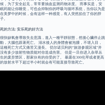
候，为了安全起见，常常要抽血监测药物浓度。 而事实是，安
眠药能让你睡觉，可也会抑制你的呼吸与循环系统，当你以为是
在美梦中的时候，会有这样一种感觉，有人突然掐住了你的脖
子。
死的方法: 安乐死的好方法
很快缺氧會導致失去意識，進入一種平靜狀態，然後心臟停止跳
動，大腦也跟著死亡。 溺水後人的身體會被泡腫，不堪入目，
這種死亡方式又痛苦又漫長。 切尔诺贝利的“旅游参观区域”并
没有多少放射性物质能对你造成伤害。 但是一旦你进入杂草丛
生的废弃禁区，那家伙有的你受的了。 暴露在300伦琴或者更高
的放射水平下超过半小时就会有可能直接导致死亡。