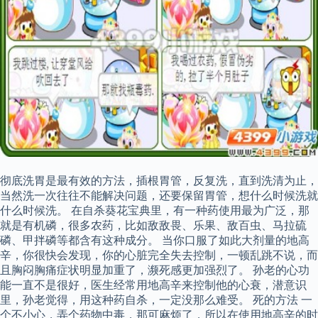
彻底洗胃是最有效的方法，插根胃管，反复洗，直到洗清为止，
当然洗一次往往不能解决问题，还要保留胃管，想什么时候洗就
什么时候洗。 在自杀葵花宝典里，有一种药使用最为广泛，那
就是有机磷，很多农药，比如敌敌畏、乐果、敌百虫、马拉硫
磷、甲拌磷等都含有这种成分。 当你口服了如此大剂量的地高
辛，你很快会发现，你的心脏完全失去控制，一顿乱跳不说，而
且胸闷胸痛症状明显加重了，濒死感更加强烈了。 孙老的心功
能一直不是很好，医生经常用地高辛来控制他的心衰，潜意识
里，孙老觉得，用这种药自杀，一定没那么难受。 死的方法 一
个不小心，弄个药物中毒，那可麻烦了，所以在使用地高辛的时