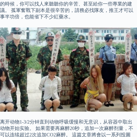
的時候，你可以找人來聽聽你的辛苦、甚至給你一些專業的建
議。 孤軍奮戰下副本是很辛苦的，請務必找隊友，推王才可以
事半功倍，也能省下不少紅藥水。
离开动物1-3/2分钟直到动物呼吸缓慢和无意识，从容器中取出
动物开始实验。 如果需要再麻醉20秒，追加一次麻醉剂量，不
可以连续超过2次追加CO2麻醉。 這篇文章將會以一系列投圖