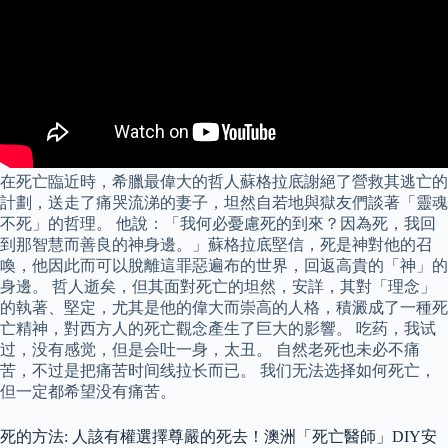
在死亡臨近時，希臘最偉大的哲人蘇格拉底謝絕了營救其逃亡的
計劃，送走了痛哭流涕的妻子，坦然自若地與獄友們談著「靈魂
不死」的哲理。 他說：「我何必憂慮死的到來？因為死，我回
到那智慧而善良的神身邊。」蘇格拉底堅信，死是神對他的召
喚，他因此而可以脫離這罪惡遍布的世界，回返高貴的「神」的
身邊。 哲人逝矣，但其面對死亡的坦然，安詳，其對「理念」
的執著、堅定，尤其是他的偉大而崇高的人格，積澱成了一種死
亡精神，對西方人的死亡觀念產生了巨大的影響。 吃药，我试
过，没有感觉，但是会吐一身，太丑。 自然老死也未必不痛
苦，不过是把痛苦时间线拉长而已。 我们无法选择如何死亡，
但一定都希望没有痛苦。
死的方法: 人該有權選擇尊嚴的死去！澳洲「死亡醫師」DIY安