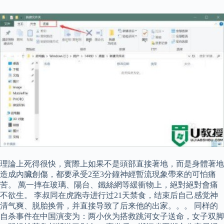
理論上死得很快，實際上如果不是頭部直接著地，而是身體著地
造成內臟創傷，都要承受2至3分鐘神經暫流現象帶來的可怕痛
苦。 萬一摔在玻璃、陽台、鐵絲網等緩衝物上，絕對絕對會痛
不欲生。 李叔同在虎跑寺进行过21天禁食，结束后自己感觉神
清气爽、脱胎换骨，并直接导致了后来他的出家。。。 同样的
自杀事件在中国演变为：两小伙为搭救跳河女子送命，女子双脚