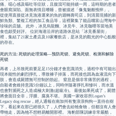
痛、噁心感及嘔吐等症狀，且腹瀉可能持續一周，這時期的患者
會眼窩深陷、面無表情且嗜睡，曾被描述「像鬼魅般憔悴」。
從使用直接從冰見漁港運來的魚的迴轉壽司店，到清晨現捕的新
鮮魚類、繁複工程的加工食品等，這裡聚集了能品嚐富山灣海中
珍味的店舖。 此外，冰見烏龍麵、冰見牛、冰見咖哩等當地美
食也頗受好評。 位於海港沿岸的道路休息站「冰見番屋街」
裡，集結了21家土產店及10家餐飲店，是冰見的觀光的中心點般
的存在。
死的方法: 死锁的处理策略—预防死锁、避免死锁、检测和解除
死锁
再者，上吊致死前要足足15分鐘才會意識消失，過程中有可能出
現本能性的劇烈掙扎，導致褲子掉落，而死後也因為血液流向下
肢，會造成屍體無可控制的勃起。 窒息是個非常痛苦的過程，
自殺者會維持意識5分鐘以上，同時伴隨著掙扎和慘叫，而水溫
也會對瀕死之人造成極大刺激(超級冷)。 最後如果死成了，屍體
將會面目全非，浮腫、腐臭不堪。 美國一家收容所Logan’s
Legacy dog rescue，經人通報在南加州有隻浪浪狗狗一直待在樹
下，看起來在那已經很久了，人們會去給牠食物，但都沒有人會
帶牠走，因為牠不想輕易離開那裡。 海豹部隊訓練非常嚴酷，