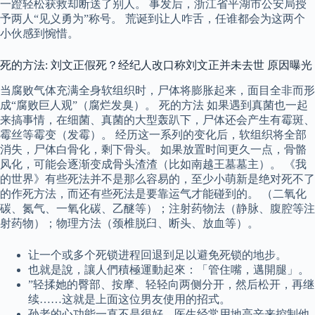
一蹬轻松获救却断送了别人。 事发后，浙江省平湖市公安局授
予两人“见义勇为”称号。 荒诞到让人咋舌，任谁都会为这两个
小伙感到惋惜。
死的方法: 刘文正假死？经纪人改口称刘文正并未去世 原因曝光
当腐败气体充满全身软组织时，尸体将膨胀起来，面目全非而形
成“腐败巨人观”（腐烂发臭）。 死的方法 如果遇到真菌也一起
来搞事情，在细菌、真菌的大型轰趴下，尸体还会产生有霉斑、
霉丝等霉变（发霉）。 经历这一系列的变化后，软组织将全部
消失，尸体白骨化，剩下骨头。 如果放置时间更久一点，骨骼
风化，可能会逐渐变成骨头渣渣（比如南越王墓墓主）。 《我
的世界》有些死法并不是那么容易的，至少小萌新是绝对死不了
的作死方法，而还有些死法是要靠运气才能碰到的。 （二氧化
碳、氮气、一氧化碳、乙醚等）；注射药物法（静脉、腹腔等注
射药物）；物理方法（颈椎脱臼、断头、放血等）。
让一个或多个死锁进程回退到足以避免死锁的地步。
也就是說，讓人們積極運動起來：「管住嘴，邁開腿」。
”轻揉她的臀部、按摩、轻轻向两侧分开，然后松开，再继
续……这就是上面这位男友使用的招式。
孙老的心功能一直不是很好，医生经常用地高辛来控制他