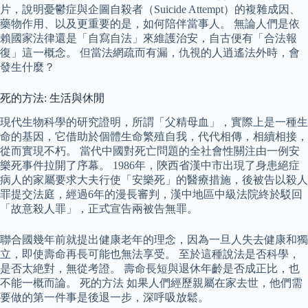
片，說明憂鬱症與企圖自殺者（Suicide Attempt）的複雜成因、
藥物作用、以及更重要的是，如何陪伴當事人。 無論人們是依
賴國家法律還是「自寫自法」來維護治安，自古便有「合法報
復」這一概念。 但當法網疏而有漏，仇視的人逍遙法外時，會
發生什麼？
死的方法: 生活與休閒
現代生物科學的研究證明，所謂「父精母血」，實際上是一種生
命的基因，它借助於個體生命繁殖自我，代代相傳，相續相接，
從而實現不朽。 當代中國對死亡問題的全社會性關注由一例安
樂死事件拉開了序幕。 1986年，陝西省漢中市出現了身患絕症
病人的家屬要求大夫行使「安樂死」的醫療措施，後被告以殺人
罪提交法庭，經過6年的漫長審判，漢中地區中級法院終於駁回
「故意殺人罪」，正式宣告兩被告無罪。
聯合國幾年前就提出健康老年的理念，因為一旦人失去健康和獨
立，即使壽命再長可能也無法享受。 至於這種說法是否科學，
是否太絶對，無從考證。 壽命長短與退休年齡是否成正比，也
不能一概而論。 死的方法 如果人們經歷親屬在家去世，他們需
要做的第一件事是後退一步，深呼吸放鬆。