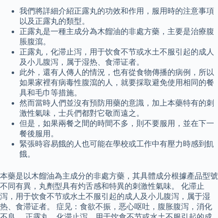
我們將詳細介紹正露丸的功效和作用，服用時的注意事項
以及正露丸的類型。
正露丸是一種主成分為木餾油的非處方藥，主要是治療腹
脹腹瀉。
正露丸，化滞止泻，用于饮食不节或水土不服引起的成人
及小儿腹泻，属于湿热、食滞证者。
此外，還有人傳人的情況，也有從食物傳播的病例，所以
如果家裡有病毒性腹瀉的人，就要採取避免使用相同的餐
具和毛巾等措施。
然而當時人們並沒有預防用藥的意識，加上本藥特有的刺
激性氣味，士兵們都對它敬而遠之。
但是，如果兩餐之間的時間不多，則不要服用，並在下一
餐後服用。
緊張時容易餓的人也可能在學校或工作中有壓力時感到飢
餓。
本藥是以木餾油為主成分的非處方藥，其具體成分根據產品型號
不同有異，丸劑型具有灼舌感和特異的刺激性氣味。 化滞止
泻，用于饮食不节或水土不服引起的成人及小儿腹泻，属于湿
热、食滞证者。 症见：食欲不振，恶心呕吐，腹胀腹泻，消化
不良。 正露丸，化滞止泻，用于饮食不节或水土不服引起的成