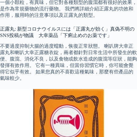
一個小顆粒，有異味，但它對各種類型的腹瀉都有很好的效果，
是作為常規藥物的流行藥物。 我們將詳細介紹正露丸的功效和
作用，服用時的注意事項以及正露丸的類型。
正露丸: 新型コロナウイルスには「正露丸が効く」真偽不明の
SNS投稿が物議 大幸薬品「下痢止めのお薬です」
不要過度抑制大腸的過度蠕動，恢復正常狀態。 喇叭牌大幸正
露丸和喇叭大幸正露糖衣錠，兩者都針對日常生活中所發生的軟
便、腹瀉、消化不良，以及食物或飲水造成的腹瀉等症狀，能夠
發揮有效作用。 它有一種異味，但當你習慣它時，你可能會覺
得它似乎有效。 如果您真的不喜歡這種氣味，那麼有些產品的
氣味較少。