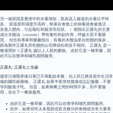
另一個原因是糞便中的水量增加，因為流入腸道的水量比平時
多。 當溫度和濕度升高時，附著在食物上的病毒就會被激活，
並進入體內，引起嘔吐和腹瀉等症狀。 ）都指出正露丸的主要
成分木餾油（creosote）帶有毒性和副作用，呼籲大眾不要購
買。 但也有專家和藥廠指出，有毒的木餾油來自乾餾的煤炭，
跟為製作正露丸所乾餾的山毛櫸或松樹並不相同。 正露丸 是一
種適用於 5 正露丸 歲以上人群的藥物。 由於它是一種草藥，因
此可以在懷孕和哺乳期間服用。
正露丸: 正露丸と虫歯
儘管日俄戰爭後日軍已不再配給本藥，但人民已將其當作生活常
備的國民級藥物。 正露丸 如果半夜突然腹痛或忘記服藥，不要
等到飯後才吃。 但是，如果兩餐之間的時間不多，則不要服
用，並在下一餐後服用。
由於它是一種草藥，因此可以在懷孕和哺乳期間服用。
此外，如果你吃太多脂肪或富含糖分的食物或含有大量香