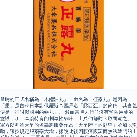
當時的正式名稱為「木餾油丸」，命名為「征露丸」是因為
「露」是舊時日本對俄羅斯帝國譯名「露西亞」的簡稱，其含義
便是「征討俄國用的藥丸」。 然而當時人們並沒有預防用藥的
意識，加上本藥特有的刺激性氣味，士兵們都對它敬而遠之。
軍方以明治天皇的名義將服藥作為「天皇陛下的願望」並加以獎
勵，讓按規定服藥率大增，據說此後因腹痛腹瀉而無法戰鬥的士