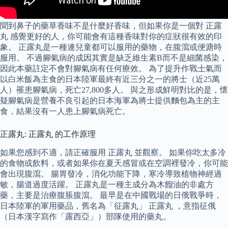
聞到鼻子的藥草香味不是什麼好香味，但如果你是一個對 正露
丸 感覺更好的人，你可能會有這種香味對你的症狀很有效的印
象。 正露丸是一種連兒童都可以服用的藥物，在腹瀉或便溏時
服用。 不過腳氣病的成因其實是缺乏維生素B而不是細菌感染，
因此本藥註定不會對腳氣病有任何療效。 為了提升作戰士氣而
以白米飯為主食的日本陸軍最終有近三分之一的將士（近25萬
人）罹患腳氣病，死亡27,800多人。 與之形成鮮明對比的是，懷
疑腳氣病是營養不良引起的日本海軍為將士提供麵包為主的主
食，結果沒有一人患上腳氣病死亡。
正露丸: 正露丸 的工作原理
如果您感到不適，請正確服用 正露丸 並觀察。 如果你吃太多冷
的食物或飲料，或者如果你在夏天感冒或在空調裡發冷，你可能
會出現腹瀉。 腸胃發冷，消化功能下降，寒冷導致植物神經過
敏，腸道過度活躍。 正露丸是一種主成分為木餾油的非處方
藥，主要是治療腹脹腹瀉。 最早是在中國戰場的日俄戰爭時，
日本陸軍的軍用藥品，舊名為「征露丸」 正露丸 ，意指征俄
（日本漢字寫作「露西亞」）部隊使用的藥丸。