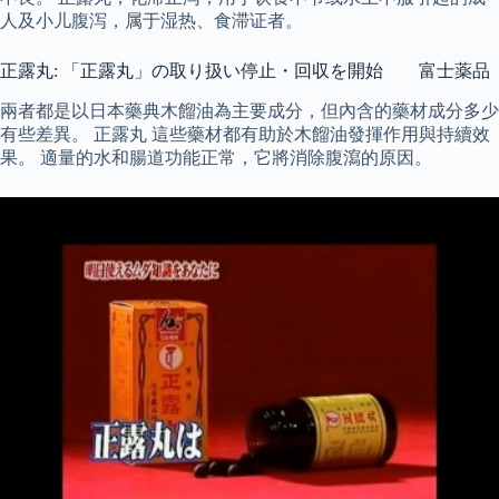
人及小儿腹泻，属于湿热、食滞证者。
正露丸: 「正露丸」の取り扱い停止・回収を開始 富士薬品
兩者都是以日本藥典木餾油為主要成分，但內含的藥材成分多少
有些差異。 正露丸 這些藥材都有助於木餾油發揮作用與持續效
果。 適量的水和腸道功能正常，它將消除腹瀉的原因。