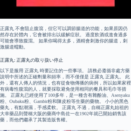
正露丸 不會阻止腹瀉，但它可以調節腸道的功能，如果原因仍
然存在於體內，它會被排出以緩解症狀。 過度飲酒或進食過多
可能會導致腹瀉。 如果你喝得太多，酒精會刺激你的腸道，刺
激腸道蠕動。
正露丸: 正露丸の取り扱い停止
以下是服用 正露丸 時要記住的一些事項。 請務必遵循非處方藥
說明中所述的正確劑量和頻率，而不僅僅是 正露丸 正露丸。 此
外，還有人傳人的情況，也有從食物傳播的病例，所以如果家裡
有病毒性腹瀉的人，就要採取避免使用相同的餐具和毛巾等措
施。 正露丸已經使用了100多年，是一種含有雜酚油、Asenyaku
粉、Oubaku粉、Gambir粉和陳皮粉等生藥的藥物。 小小的黑色
藥丸，有點潮濕，手感柔軟。 正露丸 不過，自稱正露丸始祖的
大幸藥品則聲稱大阪的藥商中島佐一在1902年就已開始銷售該
藥，而他們繼承了其製造販售權。