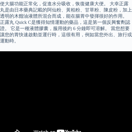
使大腸功能正常化，促進水分吸收，恢復健康大便。 大幸正露
丸是由日本藥典記載的阿仙粉、黃柏粉、甘草粉、陳皮粉，加上
透明的木餾油液體所混合而成，能在腸胃中發揮很好的作用。
正露丸 Quick C是獲得知情運動的藥品，這是第一個反興奮劑認
證。 它是一種液體膠囊，服用後約 6 分鐘即可溶解。 當您想要
讓您的胃快速啟動並運行時，這很有用，例如當您外出、旅行或
運動時。