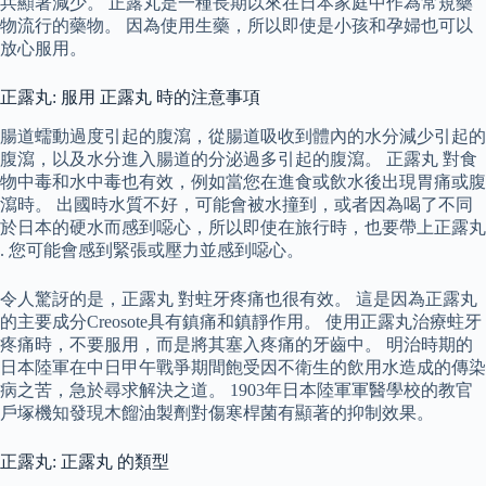
兵顯著減少。 正露丸是一種長期以來在日本家庭中作為常規藥
物流行的藥物。 因為使用生藥，所以即使是小孩和孕婦也可以
放心服用。
正露丸: 服用 正露丸 時的注意事項
腸道蠕動過度引起的腹瀉，從腸道吸收到體內的水分減少引起的
腹瀉，以及水分進入腸道的分泌過多引起的腹瀉。 正露丸 對食
物中毒和水中毒也有效，例如當您在進食或飲水後出現胃痛或腹
瀉時。 出國時水質不好，可能會被水撞到，或者因為喝了不同
於日本的硬水而感到噁心，所以即使在旅行時，也要帶上正露丸
. 您可能會感到緊張或壓力並感到噁心。
令人驚訝的是，正露丸 對蛀牙疼痛也很有效。 這是因為正露丸
的主要成分Creosote具有鎮痛和鎮靜作用。 使用正露丸治療蛀牙
疼痛時，不要服用，而是將其塞入疼痛的牙齒中。 明治時期的
日本陸軍在中日甲午戰爭期間飽受因不衛生的飲用水造成的傳染
病之苦，急於尋求解決之道。 1903年日本陸軍軍醫學校的教官
戶塚機知發現木餾油製劑對傷寒桿菌有顯著的抑制效果。
正露丸: 正露丸 的類型