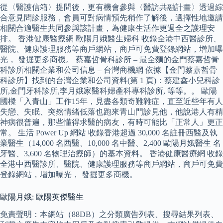
從〈醫護信箱〉提問後，更有機會參與〈醫訪共融計畫〉透過綜
合意見問診服務，會員可對病情預先稍作了解後，選擇性地邀請
相關合適醫生共同參與該計畫，為健康生活作更週全之護理安
排。 香港健康醫療網 歐陽月娥醫生婦科 收錄全港中西醫診所、
醫院、健康護理服務等商戶網站，商戶可免費登錄網站，增加曝
光， 發掘更多商機。 蔡嘉哲骨科診所 – 最全麵的金門蔡嘉哲骨
科診所相關企業和公司信息 – 台灣商機網 依據【金門蔡嘉哲骨
科診所】找到的台灣企業和公司資料(第 1 頁)：蔡建鑫小兒科診
所,金門牙科診所,李月娥家醫科婦產科專科診所, 等等。。 歐陽
國樑「入青山」工作15年，見盡各類奇難雜症，直至近些年有人
失戀、失眠、突然情緒低落也跑來青山門診見他，他說港人有精
神病很普遍，那些懂得求醫的病友，有時可能比「正常人」更正
常。 生活 Power Up 網站 收錄香港超過 30,000 名註冊西醫及執
業醫生（14,000 名西醫、10,000 名中醫、2,400 歐陽月娥醫生 名
牙醫、3,600 名物理治療師）的基本資料。 香港健康醫療網 收錄
全港中西醫診所、醫院、健康護理服務等商戶網站，商戶可免費
登錄網站，增加曝光， 發掘更多商機。
歐陽月娥: 歐陽英傑醫生
免責聲明：本網站（88DB）之分類廣告列表、搜尋結果列表、