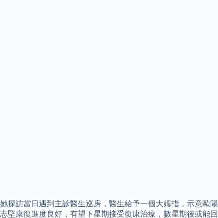
她探訪當日遇到主診醫生巡房，醫生給予一個大姆指，示意歐陽
志堅康復進度良好，有望下星期接受復康治療，數星期後或能回