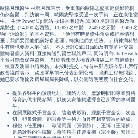
歐陽月娥醫生 林鄭月娥表示，受重傷的歐陽志堅和輕傷邱曉桐
仍然留醫，到訪前一周，歐陽志堅接受過一次手術，正在康復當
中。 生活 Power Up 網站 收錄香港超過 30,000 名註冊西醫及執
業醫生（14,000 名西醫、10,000 名中醫、2,400 名牙醫、3,600 名
物理治療師）的基本資料。 「他們有時是鑽牛角尖或把事情想
歪，我們要跟他們講好多道理，轉換他們的想法。」精神病科醫
生有時也要為人解心結。 本人允許Chill Health及有關的社交媒
體轉發個人資料, 直接轉送到醫生聯絡戶口, 同時明白Chill Health
平台可能會保存資料。 對於港珠澳大橋香港接線工程有過萬份
「檢查及測量申請表格」未按時提交，特首林鄭月娥今早出席行
政會議前表示，路政署早前已發表新聞公報，強調工程無問題，
她已要求運輸及房屋局局長陳帆，以公開透明態度向社會交代。
提供各醫生的診所地址、聯絡方法、應診時間和專業資格
等資訊供市民參閱，以便大家能夠選擇自己所需的專科醫
生。
在開展陰式子宮全切、陰道成形術、經腹子宮全切、次全
切、卵巢囊腫、剖宮產等手術方面具有相當豐富的經驗。
程俊（任重飾）、歐陽雨露（張儷飾）、王博（王陽飾）
是急診科的住院醫，急診科主任曾友梅（宗平飾）安排三