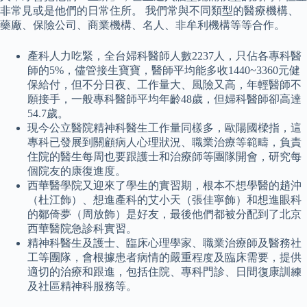
非常見或是他們的日常住所。 我們常與不同類型的醫療機構、
藥廠、保險公司、商業機構、名人、非牟利機構等等合作。
產科人力吃緊，全台婦科醫師人數2237人，只佔各專科醫
師的5%，儘管接生寶寶，醫師平均能多收1440~3360元健
保給付，但不分日夜、工作量大、風險又高，年輕醫師不
願接手，一般專科醫師平均年齡48歲，但婦科醫師卻高達
54.7歲。
現今公立醫院精神科醫生工作量同樣多，歐陽國樑指，這
專科已發展到關顧病人心理狀況、職業治療等範疇，負責
住院的醫生每周也要跟護士和治療師等團隊開會，研究每
個院友的康復進度。
西華醫學院又迎來了學生的實習期，根本不想學醫的趙沖
（杜江飾）、想進產科的艾小天（張佳寧飾）和想進眼科
的鄒倚夢（周放飾）是好友，最後他們都被分配到了北京
西華醫院急診科實習。
精神科醫生及護士、臨床心理學家、職業治療師及醫務社
工等團隊，會根據患者病情的嚴重程度及臨床需要，提供
適切的治療和跟進，包括住院、專科門診、日間復康訓練
及社區精神科服務等。