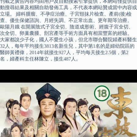
刊載之廣告內容均由用戶及自動搜索引擎提供，本網站僅提供自
動搜尋結果及相關自助發佈工具，不代表本網站贊成當中內容或
立場。 婦科腫瘤、不孕症治療、子宮頸抹片檢查、產前(後)檢
查、優生保健諮詢、月經失調、不正常出血、更年期等治療。
歐陽月娥 在開展陰式子宮全切、陰道成形術、經腹子宮全切、
次全切、卵巢囊腫、剖宮產等手術方面具有相當豐富的經驗。
大家都說少子化，國人不愛生小孩，但北市聯合醫院婦產科醫生
32人，每年平均接生3813名新生兒，其中第1名的是婦幼院區的
醫師黃禮偉，2014年就接生927人，平均每天接生2.5個，第2
名，婦產科主任林陳立，接生487人。