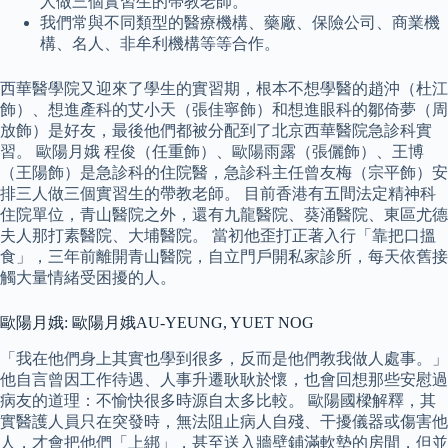
人做三個實習生的帶教老師。
我們常與不同類型的醫療機構、藥廠、保險公司、商業機
構、名人、非牟利機構等等合作。
西華醫學院又迎來了學生的實習期，根本不想學醫的趙沖（杜江
飾）、想進產科的艾小天（張佳寧飾）和想進眼科的鄒倚夢（周
放飾）是好友，最後他們都被分配到了北京西華醫院急診科實
習。 歐陽月娥 程俊（任重飾）、歐陽雨露（張儷飾）、王博
（王陽飾）是急診科的住院醫，急診科主任曾友梅（宗平飾）安
排三人做三個實習生的帶教老師。 目前香港有五間法定精神科
住院單位，青山醫院之外，還有九龍醫院、葵涌醫院、東區尤德
夫人那打素醫院、大埔醫院。 當初他歪打正著入行「靠把口搵
食」，三年前離開青山醫院，自立門戶開私家診所，每天依舊接
觸大量情緒受困擾的人。
歐陽月娥: 歐陽月娥AU-YEUNG, YUET NOG
「我在他們身上其實也學到很多，反而是他們教我做人處事。」
他自言曾因工作待遇、人事升遷耿耿於懷，也會回想那些安慰過
病友的道理：不愉快很多時源自太多比較。 歐陽國樑解釋，其
實醫護人員只在突發時，無法阻止病人自殘、干擾儀器或傷害他
人，才會把他們「上綁」，甚至送入牆壁鋪滿軟墊的房間，但並