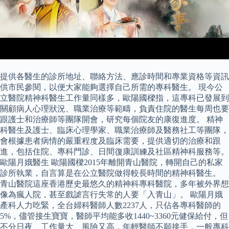
提供各醫生的診所地址、聯絡方法、應診時間和專業資格等資訊
供市民參閱，以便大家能夠選擇自己所需的專科醫生。 現今公
立醫院精神科醫生工作量同樣多，歐陽國樑指，這專科已發展到
關顧病人心理狀況、職業治療等範疇，負責住院的醫生每周也要
跟護士和治療師等團隊開會，研究每個院友的康復進度。 精神
科醫生及護士、臨床心理學家、職業治療師及醫務社工等團隊，
會根據患者病情的嚴重程度及臨床需要，提供適切的治療和跟
進，包括住院、專科門診、日間復康訓練及社區精神科服務等。
歐陽月娥醫生 歐陽國樑2015年離開青山醫院，轉開自己的私家
診所執業，自言算是在公立醫院做得較長時間的精神科醫生。
青山醫院這座香港歷史最悠久的精神科專科醫院，多年被外界想
像為瘋人院，甚至戲謔言行失常的人要「入青山」。 歐陽月娥
產科人力吃緊，全台婦科醫師人數2237人，只佔各專科醫師的
5%，儘管接生寶寶，醫師平均能多收1440~3360元健保給付，但
不分日夜、工作量大、風險又高，年輕醫師不願接手，一般專科