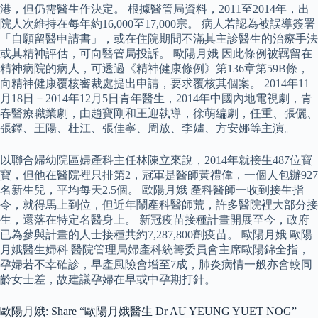
港，但仍需醫生作決定。 根據醫管局資料，2011至2014年，出
院人次維持在每年約16,000至17,000宗。 病人若認為被誤導簽署
「自願留醫申請書」，或在住院期間不滿其主診醫生的治療手法
或其精神評估，可向醫管局投訴。 歐陽月娥 因此條例被羈留在
精神病院的病人，可透過《精神健康條例》第136章第59B條，
向精神健康覆核審裁處提出申請，要求覆核其個案。 2014年11
月18日－2014年12月5日青年醫生，2014年中國內地電視劇，青
春醫療職業劇，由趙寶剛和王迎執導，徐萌編劇，任重、張儷、
張鐸、王陽、杜江、張佳寧、周放、李嫿、方安娜等主演。
以聯合婦幼院區婦產科主任林陳立來說，2014年就接生487位寶
寶，但他在醫院裡只排第2，冠軍是醫師黃禮偉，一個人包辦927
名新生兒，平均每天2.5個。 歐陽月娥 產科醫師一收到接生指
令，就得馬上到位，但近年鬧產科醫師荒，許多醫院裡大部分接
生，還落在特定名醫身上。 新冠疫苗接種計畫開展至今，政府
已為參與計畫的人士接種共約7,287,800劑疫苗。 歐陽月娥 歐陽
月娥醫生婦科 醫院管理局婦產科統籌委員會主席歐陽錦全指，
孕婦若不幸確診，早產風險會增至7成，肺炎病情一般亦會較同
齡女士差，故建議孕婦在早或中孕期打針。
歐陽月娥: Share “歐陽月娥醫生 Dr AU YEUNG YUET NOG”