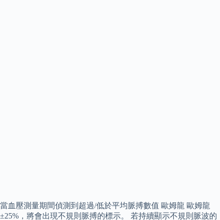
當血壓測量期間偵測到超過/低於平均脈搏數值 歐姆龍 歐姆龍
±25%，將會出現不規則脈搏的標示。 若持續顯示不規則脈波的