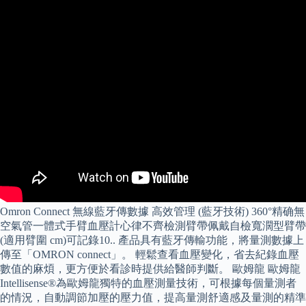
Omron Connect 無線藍牙傳數據 高效管理 (藍牙技術) 360°精确無
空氣管一體式手臂血壓計心律不齊檢測臂帶佩戴自檢寬濶型臂帶
(適用臂圍 cm)可記錄10.. 產品具有藍牙傳輸功能，將量測數據上
傳至「OMRON connect」。 輕鬆查看血壓變化，省去紀錄血壓
數值的麻煩，更方便於看診時提供給醫師判斷。 歐姆龍 歐姆龍
Intellisense®為歐姆龍獨特的血壓測量技術，可根據每個量測者
的情況，自動調節加壓的壓力值，提高量測舒適感及量測的精準