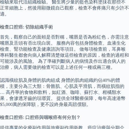
檢驗來取代活組織檢驗。 醫生將少量的藍色染料塗抺在那些不
正常細胞上，然後用顯微鏡自己觀察，檢查不會疼痛只有少許不
適。
檢查口腔癌: 切除組織手術
首先，觀察自己的面頰是否對稱，嘴唇是否為粉紅色，亦需注意
嘴唇及舌頭有否出現白斑。 服務內容包括身體檢查、血液生化
檢查、腎功能檢查及健康諮詢等項目。 做每項檢查前，耳鼻喉
專科醫生都會向病人解釋清楚做這些檢查的原因，檢查的過程和
可能涉及的風險。 為了準確判斷病人的病情及作出適合病人的
治療，病人需要做的檢查可以是上述任何一種或兩三種。
認識橫紋肌及身體的肌肉組成 身體的肌肉組織約佔40%的體
積，主要分為三大類：骨骼肌、心肌及平滑肌，而橫紋肌指的
… 高丹寧的食物和飲料，如紅酒、咖啡、蘇打水、柑橘類水
果，會滲透牙齒的琺瑯質。 提供全球醫療保障，每年高達港幣
$5,000萬的保障額，更不設終身最高賠償額。
檢查口腔癌: 口腔癌與咽喉癌有何分別？
提供專業的化療副作用與放療副作用衛教、癌症治療與分期介