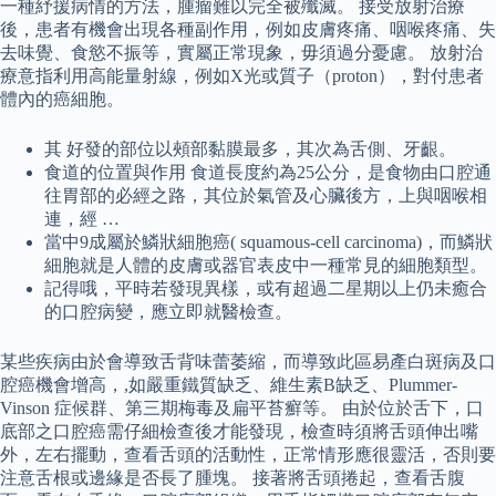
一種紓援病情的方法，腫瘤難以完全被殲滅。 接受放射治療
後，患者有機會出現各種副作用，例如皮膚疼痛、咽喉疼痛、失
去味覺、食慾不振等，實屬正常現象，毋須過分憂慮。 放射治
療意指利用高能量射線，例如X光或質子（proton），對付患者
體內的癌細胞。
其 好發的部位以頰部黏膜最多，其次為舌側、牙齦。
食道的位置與作用 食道長度約為25公分，是食物由口腔通
往胃部的必經之路，其位於氣管及心臟後方，上與咽喉相
連，經 …
當中9成屬於鱗狀細胞癌( squamous-cell carcinoma)，而鱗狀
細胞就是人體的皮膚或器官表皮中一種常見的細胞類型。
記得哦，平時若發現異樣，或有超過二星期以上仍未癒合
的口腔病變，應立即就醫檢查。
某些疾病由於會導致舌背味蕾萎縮，而導致此區易產白斑病及口
腔癌機會增高，,如嚴重鐵質缺乏、維生素B缺乏、Plummer-
Vinson 症候群、第三期梅毒及扁平苔癬等。 由於位於舌下，口
底部之口腔癌需仔細檢查後才能發現，檢查時須將舌頭伸出嘴
外，左右擺動，查看舌頭的活動性，正常情形應很靈活，否則要
注意舌根或邊緣是否長了腫塊。 接著將舌頭捲起，查看舌腹