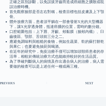
正確之區別診斷，以免誤拔牙齒而造成癌細胞之擴散或耽
誤治療時機。
首先觀察臉部是否左右對稱，檢查目標包括皮膚及上下顎
骨。
體外放療方面，患者須平躺在一部會發射X光的大型機器
下，讓X光穿透身體，抵達癌腫的位置，需時約數分鐘。
口腔範圍包括：上下唇、牙齦、頰黏膜（臉頰內襯）、臼
齒後區、顎部、舌頭前三分之二。
應避免調味料與粗糙的食物，例如生蔬菜、亁的蘇打餅乾
與果仁；也要避免抽菸與喝酒。
在近年的研究中，免疫治療不僅可以增加頭頸癌患者的存
活率，相較於傳統治療方式也能維持較好的生活品質。
為了準確判斷病人的病情及作出適合病人的治療，病人需
要做的檢查可以是上述任何一種或兩三種。
PREVIOUS
NEXT