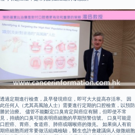
透過定期進行檢查，及早發現癌症，即可大大提高存活率。 因
此任何人（尤其高風險人士）需要進行定期的口腔檢查，以預防
勝於治療。 儘管不能斷定口臭肯定與癌症有關，但即使不常
見，持續的口臭可能表明癌細胞的早期預警信號。 口臭可能是
口腔癌、胃癌、食道癌、肺癌或咽喉癌的徵兆。 如果病人有前
期癌細胞而經常要做活組織檢驗，醫生也許會建議病人做微細胞