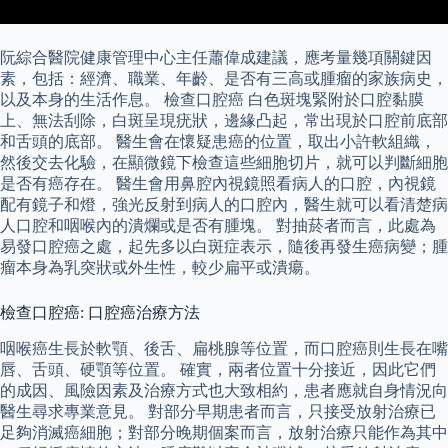
阮綜合醫院健康管理中心主任蕭偉成建議，應考量幾項關鍵因
素，包括：經濟、職業、年齡、是否有三高或腫瘤的家族病史，
以及本身的生活作息。 檢查口腔癌 白色斑塊緊附於口腔黏膜
上、無法刮除，白斑呈現疣狀，邊緣凸起，常出現於口腔前底部
和舌頭的底部。 醫生會在懷疑患癌的位置，取出小許軟組織，
然後交去化驗，在顯微鏡下檢查這些細胞切片，就可以判斷細胞
是否有癌存在。 醫生會用鼻腔內視鏡照看病人的口腔，內視鏡
配有鏡子和燈，強光反射到病人的口腔內，醫生就可以看清楚病
人口腔和咽喉內的潰爛或是否有腫塊。 對抽菸者而言，此處為
易發口腔癌之處，起先多以白斑症表示，隨後再發生癌病變；腫
瘤本身為乳突狀或外生性，較少扁平或潰瘍。
檢查口腔癌: 口腔癌治療方法
咽喉癌生長於軟顎、後舌、扁桃腺等位置，而口腔癌則生長在嘴
唇、舌頭、硬顎等位置。 確實，兩者位置十分接近，因此它們
的成因、風險因素及治療方式也大致相約，患者應就自身情況向
醫生尋求專業意見。 對部分早期患者而言，只接受放射治療已
足夠消滅癌細胞；對部分晚期個案而言，放射治療只能作為其中