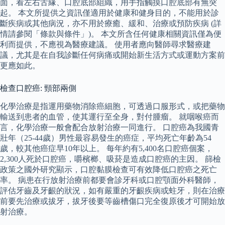
面，看左右舌緣、口腔底部組織，用手指觸摸口腔底部有無突
起。 本文所提供之資訊僅適用於健康和健身目的，不能用於診
斷疾病或其他病況，亦不用於療癒、緩和、治療或預防疾病 (詳
情請參閱「條款與條件」)。 本文所含任何健康相關資訊僅為便
利而提供，不應視為醫療建議。 使用者應向醫師尋求醫療建
議，尤其是在自我診斷任何病痛或開始新生活方式或運動方案前
更應如此。
檢查口腔癌: 頸部兩側
化學治療是指運用藥物消除癌細胞，可透過口服形式，或把藥物
輸送到患者的血管，使其運行至全身，對付腫瘤。 就咽喉癌而
言，化學治療一般會配合放射治療一同進行。 口腔癌為我國青
壯年（25-44歲）男性最容易發生的癌症，平均死亡年齡為54
歲，較其他癌症早10年以上。 每年約有5,400名口腔癌個案，
2,300人死於口腔癌，嚼檳榔、吸菸是造成口腔癌的主因。 篩檢
政策之國外研究顯示，口腔黏膜檢查可有效降低口腔癌之死亡
率。 病患在行放射治療前都要會診牙科或口腔顎面外科醫師，
評估牙齒及牙齦的狀況，如有嚴重的牙齦疾病或蛀牙，則在治療
前要先治療或拔牙，拔牙後要等齒槽傷口完全復原後才可開始放
射治療。