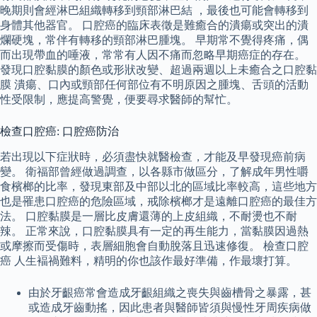
晚期則會經淋巴組織轉移到頸部淋巴結 ，最後也可能會轉移到
身體其他器官。 口腔癌的臨床表徵是難癒合的潰瘍或突出的潰
爛硬塊，常伴有轉移的頸部淋巴腫塊。 早期常不覺得疼痛，偶
而出現帶血的唾液，常常有人因不痛而忽略早期癌症的存在。
發現口腔黏膜的顏色或形狀改變、超過兩週以上未癒合之口腔黏
膜 潰瘍、口內或頸部任何部位有不明原因之腫塊、舌頭的活動
性受限制，應提高警覺，便要尋求醫師的幫忙。
檢查口腔癌: 口腔癌防治
若出現以下症狀時，必須盡快就醫檢查，才能及早發現癌前病
變。 衛福部曾經做過調查，以各縣市做區分，了解成年男性嚼
食檳榔的比率，發現東部及中部以北的區域比率較高，這些地方
也是罹患口腔癌的危險區域，戒除檳榔才是遠離口腔癌的最佳方
法。 口腔黏膜是一層比皮膚還薄的上皮組織，不耐燙也不耐
辣。 正常來說，口腔黏膜具有一定的再生能力，當黏膜因過熱
或摩擦而受傷時，表層細胞會自動脫落且迅速修復。 檢查口腔
癌 人生褔禍難料，精明的你也該作最好準備，作最壞打算。
由於牙齦癌常會造成牙齦組織之喪失與齒槽骨之暴露，甚
或造成牙齒動搖，因此患者與醫師皆須與慢性牙周疾病做