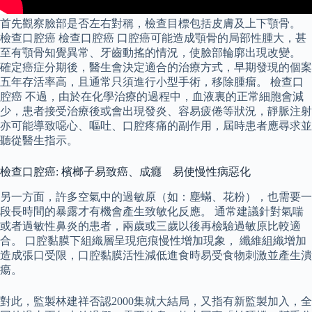
首先觀察臉部是否左右對稱，檢查目標包括皮膚及上下顎骨。
檢查口腔癌 檢查口腔癌 口腔癌可能造成顎骨的局部性腫大，甚
至有顎骨知覺異常、牙齒動搖的情況，使臉部輪廓出現改變。
確定癌症分期後，醫生會決定適合的治療方式，早期發現的個案
五年存活率高，且通常只須進行小型手術，移除腫瘤。 檢查口
腔癌 不過，由於在化學治療的過程中，血液裏的正常細胞會減
少，患者接受治療後或會出現發炎、容易疲倦等狀況，靜脈注射
亦可能導致噁心、嘔吐、口腔疼痛的副作用，屆時患者應尋求並
聽從醫生指示。
檢查口腔癌: 檳榔子易致癌、成癮 易使慢性病惡化
另一方面，許多空氣中的過敏原（如：塵蟎、花粉），也需要一
段長時間的暴露才有機會產生致敏化反應。 通常建議針對氣喘
或者過敏性鼻炎的患者，兩歲或三歲以後再檢驗過敏原比較適
合。 口腔黏膜下組織層呈現疤痕慢性增加現象， 纖維組織增加
造成張口受限，口腔黏膜活性減低進食時易受食物刺激並產生潰
瘍。
對此，監製林建祥否認2000集就大結局，又指有新監製加入，全