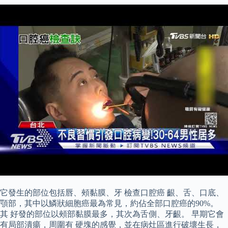
它發生的部位包括唇、頰黏膜、牙 檢查口腔癌 齦、舌、口底、
顎部，其中以鱗狀細胞癌最為常見，約佔全部口腔癌的90%。
其 好發的部位以頰部黏膜最多，其次為舌側、牙齦。 早期它會
有局部潰瘍，周圍有 硬塊的感覺，並在病灶區進行破壞生長，