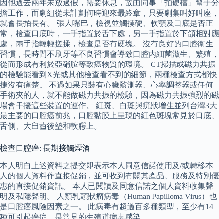
因他過去兩年未放過假，需要休息，故由同事「拍硬檔」幫手分
擔工作，而劇組從未計劃何時迎來最終章，只要劇集叫好叫座，
就會長拍長有。 張大嘴巴，檢視並觸摸硬、軟顎及口底是否正
常，檢查口底時，一手指置於舌下處，另一手指置於下頜相對應
處，兩手指輕輕搓揉，檢查是否有硬塊。 沒有良好的口腔衛生
習慣，長時間不刷牙等不良習慣會導致口腔内細菌滋生、繁殖，
從而形成有利於亞硝胺等致癌物質的環境。 CT掃描或磁力共振
的檢驗能看到X光或其他檢查看不到的細節，兩種檢查方式都快
捷沒有痛楚。 不過如果只裝有心臟監測器、心率調整器或任何
手術夾的人，就不能做磁力共振的檢驗，因為磁力共振強烈的磁
場會干擾這些裝置的運作。 紅斑、白斑與疣狀增生並列台灣3大
最主要的口腔癌前兆，口腔黏膜上呈現的紅色斑塊常見於口底、
舌側、大臼齒後墊和軟腭上。
檢查口腔癌: 長期接觸煙酒
本人明白上述資料之提交即表示本人同意信諾使用及/或轉移本
人的個人資料作直接促銷，並可收到有關其產品、服務及特別優
惠的直接促銷資訊。 本人已閱讀及同意信諾之個人資料收集聲
明及私隱聲明。 人類乳頭狀瘤病毒（Human Papilloma Virus）也
是口腔癌風險因素之一。 此病毒有超過百多種類型，至少有14
種可引起癌症，是常見的生殖道病毒感染。