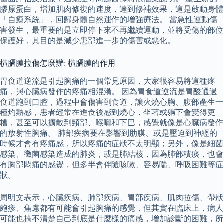
膠原蛋白，增加肌肉修復的速度，達到修補效果，這是啟動身體
「自癒系統」，回歸身體自然運作的增強療法。 當急性運動傷
害發生，最重要的是立即停下來不再繼續運動，並將受傷的部位
保護好，其目的是減少患部進一步的傷害或惡化。
橫膈膜拉傷怎麼辦: 橫膈膜的作用
胃食道逆流是引起胸痛的一個常見原因，大家很容易將這種疼
痛，與心臟病發作的疼痛相混淆。 因為胃食道逆流是胃酸通過
食道跑到口腔，過程中會傷害到食道，讓火燒心胸、腹部產生一
種灼熱感，患者經常在進食後感到燒心，坐著或躺下會變得更
糟，甚至可以擴散到頸部、喉嚨和下巴，感覺就像是心臟病發作
的放射性胸痛。 肺部疾病要在影響到肋膜、或是壓迫到神經的
時候才會有疼痛感，所以疼痛的症狀不太明顯；另外，像是細菌
感染、黴菌感染造成的肺炎，或是肺結核，因為肺部積痰，也會
有胸部悶痛的感覺，但多半會伴隨咳嗽、容易喘、呼吸困難等症
狀。
周明文表示，心臟疾病、肺部疾病、胃部疾病、肌肉拉傷、帶狀
皰疹、焦慮都有可能會引起胸痛的感覺，但其實在臨床上，病人
可能也搞不清楚自己到底是什麼樣的痛感，增加診斷的困難，所