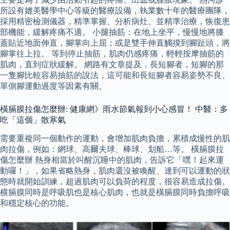
所設有媲美醫學中心等級的醫療設備，執業數十年的醫療團隊，
採用精密檢測儀器，精準掌握、分析病灶、並精準治療，恢復患
部機能，緩解疼痛不適。 小腿抽筋：在地上坐平，慢慢地將膝
蓋貼近地面伸直，腳掌向上屈；或是雙手伸直觸摸到腳趾頭，將
腳掌往上拉。 等到停止抽筋，肌肉仍感疼痛，輕輕按摩抽筋的
肌肉，直到症狀緩解。 網路有文章提及，長短腳者，短腳的那
一隻腳比較容易抽筋的說法，這可能和長短腳者容易姿勢不良、
單側腳運動過度等因素有關。
橫膈膜拉傷怎麼辦: 健康網》雨水節氣報到小心感冒！ 中醫：多
吃「這個」散寒氣
需要重複同一個動作的運動，會增加肌肉負擔，累積成慢性的肌
肉拉傷，例如：網球、高爾夫球、棒球、划船…等。 橫膈膜拉
傷怎麼辦 熱身相當於叫醒沉睡中的肌肉，告訴它「嘿！起來運
動囉！」，如果省略熱身，肌肉還沒被喚醒、達到可以運動的狀
態時就開始訓練，超過肌肉可以負荷的程度，很容易造成拉傷。
横膈膜同時是呼吸肌也是核心肌肉，也就是橫膈膜同時負擔呼吸
和穩定核心的功能。