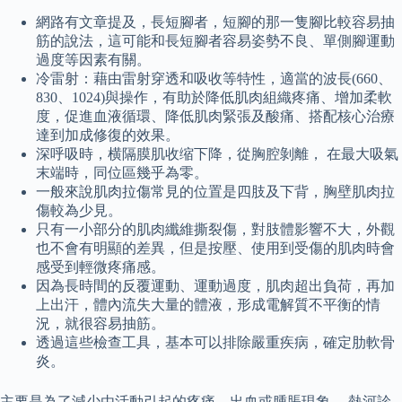
網路有文章提及，長短腳者，短腳的那一隻腳比較容易抽
筋的說法，這可能和長短腳者容易姿勢不良、單側腳運動
過度等因素有關。
冷雷射：藉由雷射穿透和吸收等特性，適當的波長(660、
830、1024)與操作，有助於降低肌肉組織疼痛、增加柔軟
度，促進血液循環、降低肌肉緊張及酸痛、搭配核心治療
達到加成修復的效果。
深呼吸時，横隔膜肌收缩下降，從胸腔剝離， 在最大吸氣
末端時，同位區幾乎為零。
一般來說肌肉拉傷常見的位置是四肢及下背，胸壁肌肉拉
傷較為少見。
只有一小部分的肌肉纖維撕裂傷，對肢體影響不大，外觀
也不會有明顯的差異，但是按壓、使用到受傷的肌肉時會
感受到輕微疼痛感。
因為長時間的反覆運動、運動過度，肌肉超出負荷，再加
上出汗，體內流失大量的體液，形成電解質不平衡的情
況，就很容易抽筋。
透過這些檢查工具，基本可以排除嚴重疾病，確定肋軟骨
炎。
主要是為了減少由活動引起的疼痛、出血或腫脹現象。 熱河診