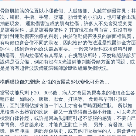
骨骼肌抽筋的位置以小腿後側、大腿後側、大腿前側最常見；其
次，腳部、手指、手臂、腹部、肋骨間的小肌肉，也可能會出現
抽筋現象。 運動傷害造成的肌肉拉傷，許多人不免會疑惑究竟
是該看骨科，還是該看復健科？ 其實現在台灣而言，並沒有專
門針對運動傷害治療的科別，由於運動傷害涉及的層面相當廣，
有時候也會合併不同的狀況，因此較好的做法還是找醫師全方面
評估，找到適合的療法最為重要。 一般來說骨科或復健科對運
動傷害、肌肉拉傷皆有其專業，在挑選診所時，不妨確認該診所
設備是否完備，例如有沒有X光設備能判斷骨頭方面的問題，或
是是否有超音波設備能讓醫師診斷軟組織受損狀況。
橫膈膜拉傷怎麼辦: 女性的賀爾蒙起伏變化可分為…
當腎功能只剩下20、30%後，病人才會因為尿毒素的堆積產生各
種症狀，如噁心、腹脹、厭食、打嗝等。 食道癌早期並無症
狀，直到腫瘤佔據食道一半以上才會有吞嚥困難症狀。 所以如
果檢查不出器官的疾病，卻又一直覺得自己很不舒服，可以考慮
檢測自律神經，或許是因為失調而引起不舒服的感覺，不要自己
拿胃藥、感冒藥來吃，才能真正對症下藥。 另外，有發燒、咳
嗽、胸壁腫脹、胸部創傷病史，或其他呼吸癥候的人，還會進行