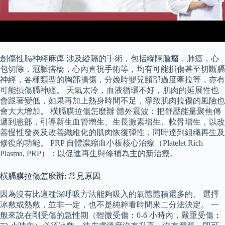
創傷性膈神經麻痺 涉及縱隔的手術，包括縱隔腫瘤，肺癌，心
包切除，冠脈搭橋，心內直視手術等，均有可能損傷甚至切斷膈
神經，各種類型的胸部損傷，分娩時嬰兒頸部過度牽拉等，亦有
可能損傷膈神經。 天氣太冷，血液循環不好，肌肉的延展性也
會跟著變低，如果再加上熱身時間不足，導致肌肉拉傷的風險也
會大大增加。 橫膈膜拉傷怎麼辦 體外震波：把舒壓能量聚焦傳
遞到患部，引導新生血管增生、生長激素增生、軟骨增生，以改
善慢性發炎及改善纖維化的肌肉恢復彈性，同時達到組織再生及
修復的功能。 PRP 自體濃縮血小板核心治療（Platelet Rich
Plasma, PRP）：以促進再生與修補為主的新治療。
橫膈膜拉傷怎麼辦: 常見原因
因為沒有比這種深呼吸方法能夠吸入的氣體體積還多的。 選擇
冰敷或熱敷，並非一定，也不是純粹看時間來二分法決定。 一
般來說在剛受傷的急性期（輕微受傷：0-6 小時內，嚴重受傷：