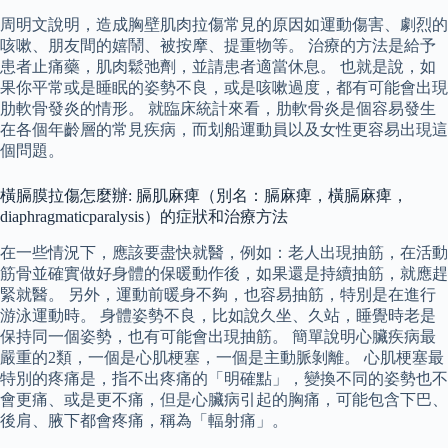
周明文說明，造成胸壁肌肉拉傷常見的原因如運動傷害、劇烈的
咳嗽、朋友間的嬉鬧、被按摩、提重物等。 治療的方法是給予
患者止痛藥，肌肉鬆弛劑，並請患者適當休息。 也就是說，如
果你平常或是睡眠的姿勢不良，或是咳嗽過度，都有可能會出現
肋軟骨發炎的情形。 就臨床統計來看，肋軟骨炎是個容易發生
在各個年齡層的常見疾病，而划船運動員以及女性更容易出現這
個問題。
橫膈膜拉傷怎麼辦: 膈肌麻痺（別名：膈麻痺，橫膈麻痺，
diaphragmaticparalysis）的症狀和治療方法
在一些情況下，應該要盡快就醫，例如：老人出現抽筋，在活動
筋骨並確實做好身體的保暖動作後，如果還是持續抽筋，就應趕
緊就醫。 另外，運動前暖身不夠，也容易抽筋，特別是在進行
游泳運動時。 身體姿勢不良，比如說久坐、久站，睡覺時老是
保持同一個姿勢，也有可能會出現抽筋。 簡單說明心臟疾病最
嚴重的2類，一個是心肌梗塞，一個是主動脈剝離。 心肌梗塞最
特別的疼痛是，指不出疼痛的「明確點」，變換不同的姿勢也不
會更痛、或是更不痛，但是心臟病引起的胸痛，可能包含下巴、
後肩、腋下都會疼痛，稱為「輻射痛」。