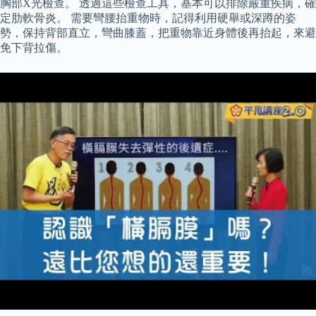
胸部X光檢查。 透過這些檢查工具，基本可以排除嚴重疾病，確
定肋軟骨炎。 需要彎腰抬重物時，記得利用硬舉或深蹲的姿
勢，保持背部直立，彎曲膝蓋，把重物靠近身體後再抬起，來避
免下背拉傷。