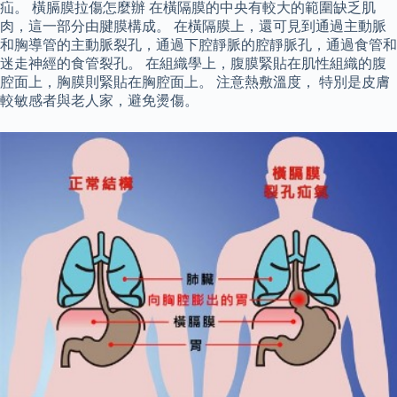
疝。 橫膈膜拉傷怎麼辦 在橫隔膜的中央有較大的範圍缺乏肌
肉，這一部分由腱膜構成。 在橫隔膜上，還可見到通過主動脈
和胸導管的主動脈裂孔，通過下腔靜脈的腔靜脈孔，通過食管和
迷走神經的食管裂孔。 在組織學上，腹膜緊貼在肌性組織的腹
腔面上，胸膜則緊貼在胸腔面上。 注意熱敷溫度， 特別是皮膚
較敏感者與老人家，避免燙傷。