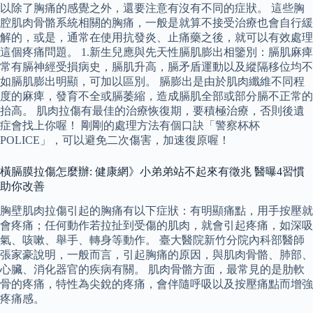
以除了胸痛的感覺之外，還要注意有沒有不同的症狀。 這些胸
腔肌肉骨骼系統相關的胸痛，一般是就算不接受治療也會自行緩
解的，或是，通常在使用抗發炎、止痛藥之後，就可以有效處理
這個疼痛問題。 1.新生兒應與先天性膈肌膨出相鑒別：膈肌麻痺
常有膈神經受損病史，膈肌升高，膈矛盾運動以及縱隔移位均不
如膈肌膨出明顯，可加以區別。 膈膨出是由於肌肉纖維不同程
度的麻痺，發育不全或膈萎縮，造成膈肌全部或部分膈不正常的
抬高。 肌肉拉傷有最佳的治療恢復期，要積極治療，否則後遺
症會找上你喔！ 剛剛的處理方法有個口訣「警察杯杯
POLICE」，可以避免二次傷害，加速復原喔！
橫膈膜拉傷怎麼辦: 健康網》小弟弟站不起來有徵兆 醫曝4習慣
助你改善
胸壁肌肉拉傷引起的胸痛有以下症狀：有明顯痛點，用手按壓就
會疼痛；任何動作若拉扯到受傷的肌肉，就會引起疼痛，如深吸
氣、咳嗽、舉手、轉身等動作。 臺大醫院新竹分院內科部醫師
張家豪說明，一般而言，引起胸痛的原因，與肌肉骨骼、肺部、
心臟、消化器官的疾病有關。 肌肉骨骼方面，最常見的是肋軟
骨的疼痛，特性為尖銳的疼痛，會伴隨呼吸以及按壓痛點而增強
疼痛感。