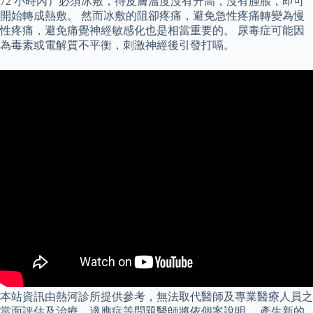
72 小時內）必須冰敷，待皮膚溫度沒有升高，沒有腫脹，即可
開始轉成熱敷。 然而冰敷的阻卻疼痛，避免急性疼痛轉變為慢
性疼痛，避免痛覺神經敏感化也是相當重要的。 尿毒症可能因
為毒素或電解質不平衡，刺激神經後引發打嗝。
本站資訊由熱河診所提供參考，無法取代醫師及專業醫療人員之
當面評估及治療，適應症等問題醫師將依個案說明。 產生新的