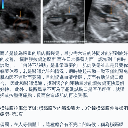
而若是較為嚴重的肌肉撕裂傷，最少需六週的時間才能得到較好
的改善。 橫膈膜拉傷怎麼辦 而在日常保養方面，認知到「何時
該動」、「何時不該動」是非常重要的，肌肉受傷並非是只要你
躺著休養，若是醫師允許的情況，適時地起來動一動不僅能避免
肌肉因不運動而萎縮，且能促進血液循環，反而有助於傷口癒
合。 因此和醫師溝通，找到適合的運動量才能讓拉傷更快緩解
好轉。 此外，提醒民眾不可為了想測試胸口是否仍疼痛，就猛
搓或按壓疼痛點，反而會造成肌肉再次受傷。
橫膈膜拉傷怎麼辦: 橫隔膜對內臟影響大，3分鐘橫隔膜伸展操消
疲勞- 第3頁
偶爾，在人等個體上，這種癒合有不完全的時候，稱為橫隔膜