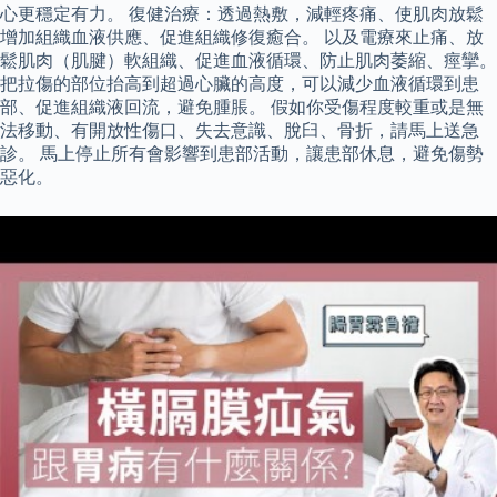
心更穩定有力。 復健治療：透過熱敷，減輕疼痛、使肌肉放鬆
增加組織血液供應、促進組織修復癒合。 以及電療來止痛、放
鬆肌肉（肌腱）軟組織、促進血液循環、防止肌肉萎縮、痙攣。
把拉傷的部位抬高到超過心臟的高度，可以減少血液循環到患
部、促進組織液回流，避免腫脹。 假如你受傷程度較重或是無
法移動、有開放性傷口、失去意識、脫臼、骨折，請馬上送急
診。 馬上停止所有會影響到患部活動，讓患部休息，避免傷勢
惡化。