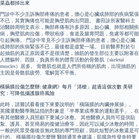
菜蟲都掉出來
門診中不少主訴胸部疼痛的患者，擔心是心臟或肺部的疾病緊張
不已，其實胸痛也可能是胸壁肌肉出問題。 書田診所家醫科主
治醫師周明文表示，胸部疼痛有許多原因，如心臟、肺部相關疾
病，胸壁肌肉拉傷，帶狀疱疹，食道及腸胃問題，焦慮等都可能
引起胸痛。 門診中常見不少主訴胸部疼痛的患者，擔心是心臟
或肺部的疾病緊張不已，最後都是虛驚一場。 目前醫界對於引
起抽筋的真正原因還不是很清楚，抽筋的發生部位主要以附著在
人體軀幹、四肢，負責所有的體育活動的骨骼肌（skeletal
muscles）居多。 骨骼肌也就是人們所俗稱的肌肉，出現抽筋的
主因是骨骼肌疲勞、電解質不平衡。
橫膈膜拉傷怎麼辦: 健康網》每月「清槍」超過這個次數 美研
究：可降低攝護腺癌風險
此時，請嘗試看看接下來要說明的「橫隔膜的內臟伸展操」。
英國運動醫學雜誌指的對象是「半專業或專業的運動選手」，在
有其他醫療人員照顧下要減少冰敷。 其他醫療人員尚可提供貼
紮、護具、甚至簡易的復健治療等，因此可以減少冰敷的時間，
一般的民眾受傷後並無此類的專門照顧，因此短暫的冰敷還是可
行的。 橫膈膜拉傷怎麼辦 醫師通常會建議：筋膜急性發炎時要