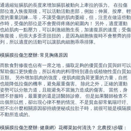
通過縮短膈肌的長度來增加膈肌被動向上牽拉的張力。 在拉傷
部位進入恢復期後，可以活動活動患部，例如：伸展、按摩、輕
度的重量訓練…等，不讓受傷的肌肉萎縮，但，注意在做這些動
作時，受傷的部位是不會覺得疼痛的範圍內！ 另外，適度運動
也給肌肉一點壓力，可以刺激細胞生長，加速復原的速度；受傷
恢復後，疤痕大多歪歪扭扭的，是因為細胞恢復時不會整齊的排
列，所以適度的活動可以讓肌肉細胞乖乖排隊。
橫膈膜拉傷怎麼辦: 常見胸痛原因
而飲食對修復也佔有一席之地，攝取足夠的優質蛋白質與鋅可以
幫助傷口更快癒合，所以有肉的料理特別適合或植物性蛋白質如
豆類。 另外增加肌肉的強度，使肌肉能負荷更重的力量，自然
也能降低拉傷的機率，避免嚴重傷害。 除此之外，正確的運動
姿勢可以分散力道，且能避免不當施力造成的傷害。 當然，身
體不舒服時，最重要的還是請醫師診療。 但是如果醫師檢查不
出個所以然，卻出現心律不整的情況、不是貧血卻常氣喘吁吁、
想不出什麼相關原因卻持續便秘或拉肚子時，就很可能是橫隔膜
不動所造成的。
橫膈膜拉傷怎麼辦: 健康網》花椰菜如何清洗？ 北農授3步驟：