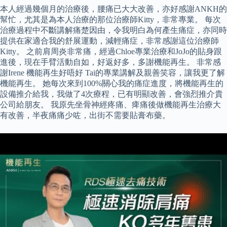
本人經過幾個月的治療後，腰痛已大大改善，亦好感謝ANKH的
幫忙，尤其是為本人治療的那位治療師Kitty，非常專業。 每次
治療過程中不斷講解痛楚因由，令我明白為何產生痛症，亦同時
提供在家適合我的舒展運動，減輕痛症，非常感謝這位治療師
Kitty。 之前肩周炎非常痛，經過Chloe專業治療和JoJo的貼身跟
進後，現在手臂活動自如，好返好多，多謝機能再生。 非常感
謝Irene 機能再生好唔好 Tai的專業講解及親善笑容，讓我更了解
機能再生。 她每次來到100%關心我的痛症進度，將機能再生的
設備推介給我，我做了4次療程，已有明顯改善，會強烈推介貴
公司給朋友。 我原先坐骨神經疼痛、痺痛後做機能再生治療大
有改善，半夜痛痛少咗，出街不需要貼膏布藥。