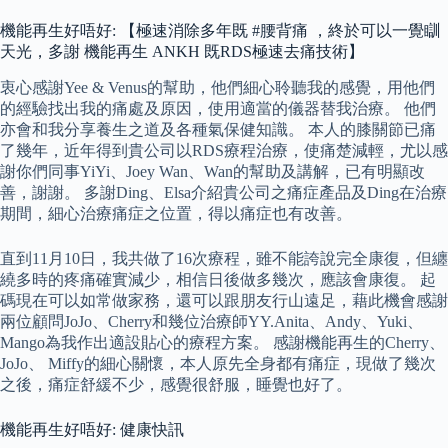
機能再生好唔好: 【極速消除多年既 #腰背痛 ，終於可以一覺瞓
天光，多謝 機能再生 ANKH 既RDS極速去痛技術】
衷心感謝Yee & Venus的幫助，他們細心聆聽我的感覺，用他們
的經驗找出我的痛處及原因，使用適當的儀器替我治療。 他們
亦會和我分享養生之道及各種氣保健知識。 本人的膝關節已痛
了幾年，近年得到貴公司以RDS療程治療，使痛楚減輕，尤以感
謝你們同事YiYi、Joey Wan、Wan的幫助及講解，已有明顯改
善，謝謝。 多謝Ding、Elsa介紹貴公司之痛症產品及Ding在治療
期間，細心治療痛症之位置，得以痛症也有改善。
直到11月10日，我共做了16次療程，雖不能誇說完全康復，但纏
繞多時的疼痛確實減少，相信日後做多幾次，應該會康復。 起
碼現在可以如常做家務，還可以跟朋友行山遠足，藉此機會感謝
兩位顧問JoJo、Cherry和幾位治療師YY.Anita、Andy、Yuki、
Mango為我作出適設貼心的療程方案。 感謝機能再生的Cherry、
JoJo、 Miffy的細心關懷，本人原先全身都有痛症，現做了幾次
之後，痛症舒緩不少，感覺很舒服，睡覺也好了。
機能再生好唔好: 健康快訊