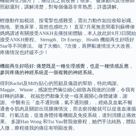
機能再生2個月了，痛症比之前改善了很多。 健康顧問及理療師
照顧週到，講解清楚，對每個儀器非常熟悉，詳盡講解。
輕微動作如梳頭、按電掣也感難受，需出力動作如拉收晾衫繩、
拖地、更換床單，當然也感吃力！ 直至7月尾無意間看到蘇樺偉
媽媽講述有關接受ANKH去痛技術體驗，本人故此於8月3日開始
接受ANKH療程。 Strength、Dr Energy、Health 機能再生好唔好
Star等不同療法。 做了大概6、7次後，肩胛黏連情況大大改善、
疼痛情況也紓緩不少！
機能再生好唔好: 痛楚既是一種生理感覺，也是一種情感反應，
參與疼痛的神經系統是一個複雜的神經系統。
得到Rachel及Miffy貼心的照顧及儀器的幫助，特此鳴謝。
Maggie、Winnie，感謝您們倆位細心細致為我做的治療，令我有
好轉的跡象。 祝福您們都像天使一樣美麗開心身體健康，謝
謝。 中醫有云「血不通則痛，氣不通則腫」，經絡及血氣不暢
通會令肌肉及關節出現腫痛情況，而去瘀排酸就可以促進血液循
環、行氣活血，促進身體排毒機能及免疫系統，達到消腫止痛效
果。 多謝Han Wong 和Tsz Yau替我做療程，她們手法純熟，體貼
入微，療程後我的痛症有明顯改善。