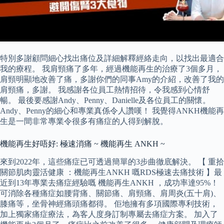
特別多謝顧問細心找出痛位及詳細解釋經絡走向，以找出最適合
我的療程。 我肩頸痛了多年，經過機能再生的治療了3個多月，
肩頸明顯地改善了痛，多謝你們的同事Amy的介紹，改善了我的
肩頸痛，多謝。 我感謝各位員工熱情招待，令我感到心情舒
暢。 最後要感謝Andy、Penny、Danielle及各位員工的關懷。
Andy、Penny的細心和專業真係令人讚嘆！ 我覺得ANKH機能再
生是一間非常專業令很多有痛症的人得到解脫。
機能再生好唔好: 極速消痛 ~ 機能再生 ANKH ~
來到2022年，這些痛症已可透過簡單的3步曲徹底解決。 【 重拾
關節肌肉靈活健康 ：機能再生ANKH 嘅RDS極速去痛技術 】最
近到13年專業去痛症經驗嘅 機能再生ANKH ，成功率達95%！
可消除各種痛症如腰背痛、關節痛、肩頸痛、肩周炎(五十肩)、
膝痛等，坐骨神經痛頭痛都得。 佢地擁有多項國際專利技術，
加上獨家痛症療法，為客人度身訂制專屬去痛症方案。 加入了