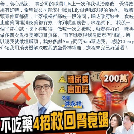
善，衷心感謝。 貴公司的職員Lily上一次和我做治療後，覺得效
果有好轉，希望貴公司能安排職員Lily跟進我以後的治療。 我膝
頭哥伸直都痛，上落樓梯都痛咗一段時間，睇咗政府醫生，食咗
止痛藥同埋消炎藥都冇效，睇到呢個廣告，咪嚟試下。 我係一
個平常心試下睇下得唔得，做咗一次之後呢，就覺得好好，咪再
做多四次覺得隻膝頭哥無痛。 而佢哋發現我肩膊都有問題，所
以呢我就做埋膊頭，我好多謝Anny同阿Sam幫咗我。 感謝Cherry
介紹我用消炎機解決咗我的坐骨神經痛，療程未完已好返哂！