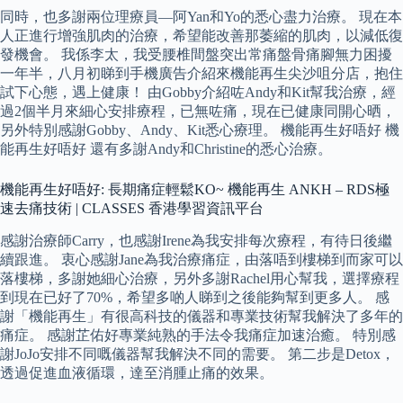
同時，也多謝兩位理療員—阿Yan和Yo的悉心盡力治療。 現在本
人正進行增強肌肉的治療，希望能改善那萎縮的肌肉，以減低復
發機會。 我係李太，我受腰椎間盤突出常痛盤骨痛腳無力困擾
一年半，八月初睇到手機廣告介紹來機能再生尖沙咀分店，抱住
試下心態，遇上健康！ 由Gobby介紹咗Andy和Kit幫我治療，經
過2個半月來細心安排療程，已無咗痛，現在已健康同開心晒，
另外特別感謝Gobby、Andy、Kit悉心療理。 機能再生好唔好 機
能再生好唔好 還有多謝Andy和Christine的悉心治療。
機能再生好唔好: 長期痛症輕鬆KO~ 機能再生 ANKH – RDS極
速去痛技術 | CLASSES 香港學習資訊平台
感謝治療師Carry，也感謝Irene為我安排每次療程，有待日後繼
續跟進。 衷心感謝Jane為我治療痛症，由落唔到樓梯到而家可以
落樓梯，多謝她細心治療，另外多謝Rachel用心幫我，選擇療程
到現在已好了70%，希望多啲人睇到之後能夠幫到更多人。 感
謝「機能再生」有很高科技的儀器和專業技術幫我解決了多年的
痛症。 感謝芷佑好專業純熟的手法令我痛症加速治癒。 特別感
謝JoJo安排不同嘅儀器幫我解決不同的需要。 第二步是Detox，
透過促進血液循環，達至消腫止痛的效果。