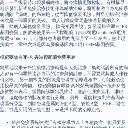
高，一旦復發時出現腫瘤轉移，將令病情更難控制。 有機構早
前研發出新式免疫治療技術作為輔助治療，將可刺激自身免疫系
統消除「漏網」的癌細胞，從而降低復發風險，對早期肺癌治療
來說是一個重要的突破。 病人組織促當局盡快將新藥納入名
冊，助病人減低復發風險。 陳亮祖醫生說，如發現肺癌屬EGFR
基因變異，多數先使用第一代標靶藥（吉非替尼Gefitinib或厄洛
替尼Erlotinib），但部分患者服用約九個月至一年左右，會出現
抗藥性，當中六成是因為腫瘤基因內出現T790M基因變異。
標靶藥物有哪些: 香港標靶藥物費用表
簡單地說未來癌症藥物治療就是個人化治療，換句話說所有的病
人都有一個屬於適合自己的治療藥物計畫，不需要跟其他人作任
何比較。 另一個常見的困境是患者在治療過程中，可能必須使
用較昂貴的藥物。 標靶藥物有哪些 高雄榮民總醫院一般外科曾
彥敦醫師表示，當醫師診斷出乳癌時，會評估腫瘤大小、淋巴
結、遠處轉移的狀況來進行分期。 另外，還能根據乳癌基因表
現區分亞型，判斷患者是屬於管腔A型、管腔B型、HER-2陽性
型、或是所謂的三陰性型，來選擇不同的治療組合。
雖然免疫系統被激活有機會導致以上各種炎症，但只要及