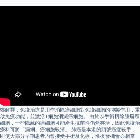
鄭解釋，免疫治療是用作消除癌細胞對免疫細胞的抑製作用，重
啟免疫功能，並激活T細胞消滅癌細胞。 由於以手術切除腫瘤癌
細胞，一些隱藏的癌細胞可能產生抗菌性仍然存活，因此免疫治
療料可將「漏網」癌細胞殺清。 肺癌是本港的頭號癌症殺手，
即使大部分早期患者均曾接受手術及化療，惟復發機會亦相當