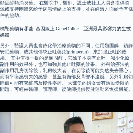
類固醇類消炎藥。 在醫院中，醫師、護士或社工人員會提供資
源或支持團體來給予病患情緒上的支持，並在經濟方面給予有條
件的協助。
標靶藥物有哪些: 基因線上 GeneOnline｜亞洲最具影響力的生技
媒體
另外，醫護人員也會依化學治療藥物的不同，使用類固醇、鎮靜
安眠藥物、或其他傳統止吐藥(如primperan)，來加強止吐的效
果。 其中值得一提的是類固醇，它除了本身有止吐，減少化療
副作用的效果外，也可加強其他止吐藥的效果。 外科治療法的
副作用乳房切除後，乳房較大者，在切除後可能突然失去重心，
而有平衡感喪失的感覺，甚至有頸部及背部不適感，另外乳房切
除處可能有緊繃感及慢性疼痛。 大部份的婦女會有活動受限的
問題，可經由醫師、護理師、復健師提供復健運動來恢復機能。