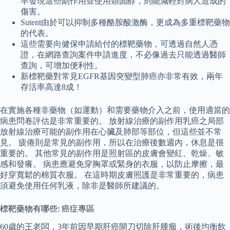
早發現這些副作用並使用類固醇，則能減輕對病人造成的
傷害。
Sutent由於可以抑制多種酪胺酸激酶，更成為多重標靶藥物
的代表。
這些需要向健保申請給付的標靶藥物，可透過自然人憑
證，在網路查詢案件申請進度，不必像過去只能透過醫師
查詢，可增加便利性。
新標靶藥對常見EGFR基因突變型肺癌亦非常有效，兩年
存活率高達8成！
在實施各種非藥物（如運動）和需要藥物介入之前，使用適當的
病患問卷評估是非常重要的。 放射線治療的副作用乳癌之局部
放射線治療可能的副作用在心臟及肺部等部位，但這些並不常
見。 疲倦則是常見的副作用，所以在治療後數週內，休息是很
重要的。 其他常見的副作用是照射區的皮膚會變紅、乾燥、敏
感和發癢。 病患應避免穿胸罩或緊身的衣服，以防止摩擦，最
好穿寬鬆的棉質衣服。 在這時期皮膚照護是非常重要的，病患
須避免使用任何乳液，除非是醫師所建議的。
標靶藥物有哪些: 癌症專區
60歲的王老闆，3年前因早期肝癌開刀切除肝腫瘤，術後均衡飲