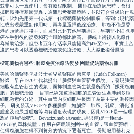
並非可以一直使用，會有療程限制。 醫師在治療病患時，會根
據肺癌腫瘤基因變異，通盤思考整體策略，並以符合健保給付規
範，比如先用第一代或第二代標靶藥物控制腫瘤，等到出現抗藥
性或出現嚴重副作用時，再考量選擇後線治療。 肺癌不僅是香
港的頭號癌症殺手，而且對比起其他早期癌症，早期非小細胞肺
癌在手術後的復發和死亡風險都比較高。 傳統上術後以化療作
為輔助治療，但患者五年存活率只能提高約4%至5%。 事實上合
適的患者可以透過標靶治療或免疫治療，大大減低復發風險。
標靶藥物有哪些: 肺癌免疫治療防復發 團體促納藥物名冊
美國哈佛醫學院及波士頓兒童醫院的佛克曼（Judah Folkman）
醫師，早在1970年代就提出「腫瘤與血管新生假說」，發現腫瘤
細胞有血管新生的現象，而抑制血管新生就是所謂的「餓死癌細
胞」的標靶治療。 目前已經知道癌細胞的血管新生牽涉到多種
細胞激素的分泌，其中血管內皮細胞生長因子為最主要的調控因
子。 研究發現VEGF在多種腫瘤，如腦瘤、肺癌、乳癌、消化道
腫瘤及泌尿道腫瘤等均有過度表現的現象，因此VEGF是一個理
想的腫瘤”標靶”。 Bevacizumab (Avastin, 癌思停)是一種anti-
VEGF的單株抗體，作用在癌症細胞團中的血管，讓血管萎縮，
使得癌細胞在得不到養分的情況下逐漸死亡。 長期服用基利克