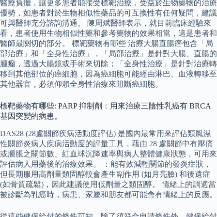
醫療負擔，讓更多患者能接受標靶治療，受益於生物藥物的治療
優勢，如患者對於生物相似性藥品的可互換性有任何疑問，建議
可與醫師充分諮詢溝通。 陳周斌醫師表示，就目前臨床經驗來
看，患者使用生物相似性藥和參考藥物的效果相當，這是患者和
醫師最關切的部分。 標靶藥物有哪些 治療大腸直腸癌包含「局
部治療」和「全身性治療」，「局部治療」是針對大腸、直腸的
腫瘤，透過大腸鏡或手術來切除；「全身性治療」是針對治療轉
移到其他部位的癌細胞，因為癌細胞可能經由淋巴、血液轉移至
其他器官，必須仰賴全身性治療來阻斷癌細胞。
標靶藥物有哪些: PARP 抑制劑：用來治療三陰性乳癌有 BRCA
基因突變的病患。
DAS28 (28處關節疾病活動度評估) 是國內最常用來評估類風濕
性關節炎病人疾病活動度的評量工具，藉由 28 處關節中有壓痛
或腫脹之關節數、紅血球沉降速率與病人整體健康狀態，可用來
評估病人用藥後的治療效果。 ：能有效減輕關節的發炎症狀，
但長期服用高劑量類固醇較會產生副作用 (如月亮臉) 和後遺症
(如骨質疏鬆)，因此建議使用低劑量之類固醇。 情緒上的調適當
被診斷為乳癌時，病患、家屬和朋友都可能會有情緒上的反應。
從這些健保給付的條件可知，除了須符合申請條件外，健保給付