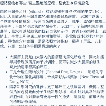
標靶藥物有哪些: 醫生難追蹤療程，亂食恐令病情惡化
由於肝臟是乙醇（ethanol） 標靶藥物有哪些 代謝的主要部位，
因此大量飲酒對肝臟造成的組織損傷最為嚴重。 2020年以來，
全球飽受疫情威脅，接連而來的資源匱乏、戰爭、原物料價格上
漲等等，不斷的測試我們的耐受力。 2023年，全新的挑戰即將
展開，風水可以幫助我們找到自我的定位，度過各種精神上、感
情上、事業上和健康上的危機和難關。 是電影或小說裡頭的師
爺，尋找龍穴的畫面；還是依照大師指點，擺滿了屏風、八卦
鏡、花瓶、魚缸等等開運擺設的家？
大腸癌主要是由大腸內的腺瘤瘜肉癌化所造成，因此如能
早期發現腺瘤瘜肉予以切除，便可以減少大腸癌的發生，
屬於治癒率很高的癌症。
二是合理性藥物設計（Rational Drug Design），透過先導
化合物的優化與篩選，合成新穎結構藥物（New Chemical
Entity, NCE）。
隨著科學研究的進步，更了解癌症之致病基因、機轉，整
個治療趨勢走向分子生物科學領域，藉由針對異常訊號或
細胞作用而對腫瘤有更專一性的療效，這就是目前最火熱
的標靶治療藥物。