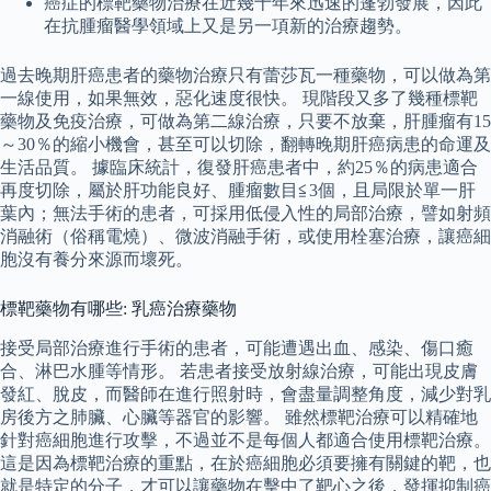
癌症的標靶藥物治療在近幾十年來迅速的蓬勃發展，因此
在抗腫瘤醫學領域上又是另一項新的治療趨勢。
過去晚期肝癌患者的藥物治療只有蕾莎瓦一種藥物，可以做為第
一線使用，如果無效，惡化速度很快。 現階段又多了幾種標靶
藥物及免疫治療，可做為第二線治療，只要不放棄，肝腫瘤有15
～30％的縮小機會，甚至可以切除，翻轉晚期肝癌病患的命運及
生活品質。 據臨床統計，復發肝癌患者中，約25％的病患適合
再度切除，屬於肝功能良好、腫瘤數目≦3個，且局限於單一肝
葉內；無法手術的患者，可採用低侵入性的局部治療，譬如射頻
消融術（俗稱電燒）、微波消融手術，或使用栓塞治療，讓癌細
胞沒有養分來源而壞死。
標靶藥物有哪些: 乳癌治療藥物
接受局部治療進行手術的患者，可能遭遇出血、感染、傷口癒
合、淋巴水腫等情形。 若患者接受放射線治療，可能出現皮膚
發紅、脫皮，而醫師在進行照射時，會盡量調整角度，減少對乳
房後方之肺臟、心臟等器官的影響。 雖然標靶治療可以精確地
針對癌細胞進行攻擊，不過並不是每個人都適合使用標靶治療。
這是因為標靶治療的重點，在於癌細胞必須要擁有關鍵的靶，也
就是特定的分子，才可以讓藥物在擊中了靶心之後，發揮抑制癌