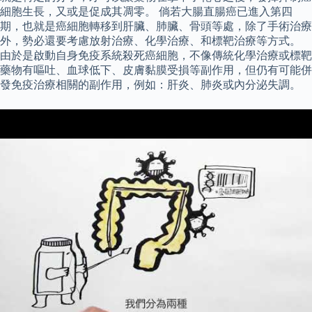
細胞生長，又或是促成其凋零。 倘若大腸直腸癌已進入第四
期，也就是癌細胞轉移到肝臟、肺臟、骨頭等處，除了手術治療
外，勢必還要考慮放射治療、化學治療、和標靶治療等方式。
由於是啟動自身免疫系統殺死癌細胞，不像傳統化學治療或標靶
藥物有嘔吐、血球低下、皮膚黏膜受損等副作用，但仍有可能併
發免疫治療相關的副作用，例如：肝炎、肺炎或內分泌失調。