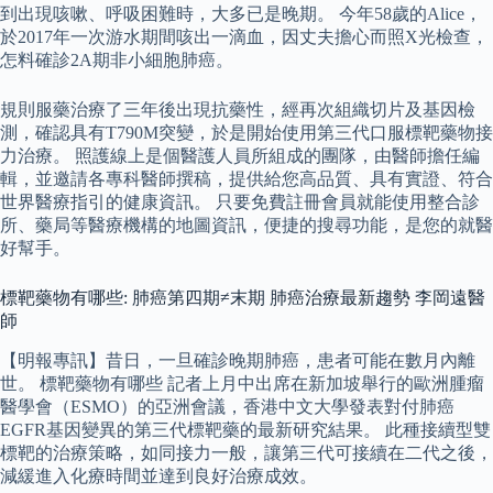
到出現咳嗽、呼吸困難時，大多已是晚期。 今年58歲的Alice，
於2017年一次游水期間咳出一滴血，因丈夫擔心而照X光檢查，
怎料確診2A期非小細胞肺癌。
規則服藥治療了三年後出現抗藥性，經再次組織切片及基因檢
測，確認具有T790M突變，於是開始使用第三代口服標靶藥物接
力治療。 照護線上是個醫護人員所組成的團隊，由醫師擔任編
輯，並邀請各專科醫師撰稿，提供給您高品質、具有實證、符合
世界醫療指引的健康資訊。 只要免費註冊會員就能使用整合診
所、藥局等醫療機構的地圖資訊，便捷的搜尋功能，是您的就醫
好幫手。
標靶藥物有哪些: 肺癌第四期≠末期 肺癌治療最新趨勢 李岡遠醫
師
【明報專訊】昔日，一旦確診晚期肺癌，患者可能在數月內離
世。 標靶藥物有哪些 記者上月中出席在新加坡舉行的歐洲腫瘤
醫學會（ESMO）的亞洲會議，香港中文大學發表對付肺癌
EGFR基因變異的第三代標靶藥的最新研究結果。 此種接續型雙
標靶的治療策略，如同接力一般，讓第三代可接續在二代之後，
減緩進入化療時間並達到良好治療成效。