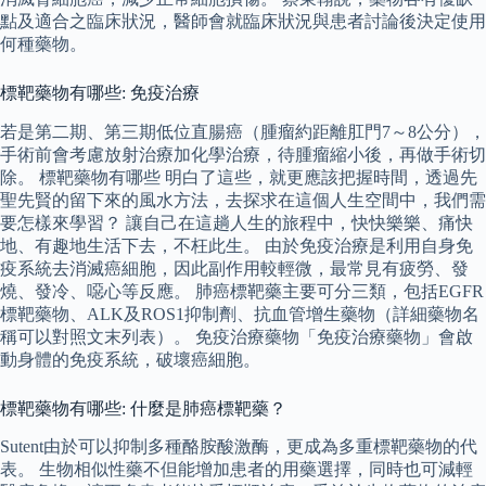
點及適合之臨床狀況，醫師會就臨床狀況與患者討論後決定使用
何種藥物。
標靶藥物有哪些: 免疫治療
若是第二期、第三期低位直腸癌（腫瘤約距離肛門7～8公分），
手術前會考慮放射治療加化學治療，待腫瘤縮小後，再做手術切
除。 標靶藥物有哪些 明白了這些，就更應該把握時間，透過先
聖先賢的留下來的風水方法，去探求在這個人生空間中，我們需
要怎樣來學習？ 讓自己在這趟人生的旅程中，快快樂樂、痛快
地、有趣地生活下去，不枉此生。 由於免疫治療是利用自身免
疫系統去消滅癌細胞，因此副作用較輕微，最常見有疲勞、發
燒、發冷、噁心等反應。 肺癌標靶藥主要可分三類，包括EGFR
標靶藥物、ALK及ROS1抑制劑、抗血管增生藥物（詳細藥物名
稱可以對照文末列表）。 免疫治療藥物「免疫治療藥物」會啟
動身體的免疫系統，破壞癌細胞。
標靶藥物有哪些: 什麼是肺癌標靶藥？
Sutent由於可以抑制多種酪胺酸激酶，更成為多重標靶藥物的代
表。 生物相似性藥不但能增加患者的用藥選擇，同時也可減輕