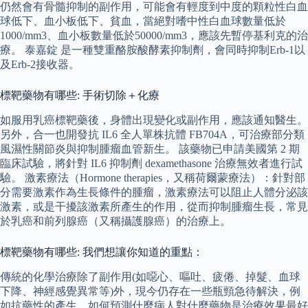
仍然會有骨髓抑制的副作用，可能會有輕度到中度的顆粒性白血
球低下、血小板低下、貧血，當絕對嗜中性白血球數量低於
1000/mm3、血小板數量低於50000/mm3，應該先暫停基利克的治
療。 泰嘉錠 是一種雙重酪胺酸酵素抑制劑，會同時抑制Erb-1以
及Erb-2接收器。
標靶藥物有哪些: 手術切除＋化療
如服用乳癌標靶藥後，身體出現變化或副作用，應該通知醫生。
另外，合一也開發抗 IL6 全人單株抗體 FB704A，可治療部分類
風濕性關節炎與抑制腫瘤血管新生。 該藥物已申請美國第 2 期
臨床試驗，將針對 IL6 抑制劑 dexamethasone 治療無效者進行試
驗。 激素療法（Hormone therapies，又稱荷爾蒙療法）：針對部
分需要激素作為生長條件的腫瘤，激素療法可以阻止人體分泌該
激素，或是干擾該激素所產生的作用，從而抑制腫瘤生長，常見
於乳癌和前列腺癌（又稱攝護腺癌）的治療上。
標靶藥物有哪些: 我們想讓你知道的重點：
傳統的化學治療除了副作用(如噁心、嘔吐、疲倦、掉髮、血球
下降、神經感覺異常等)外，現今仍存在一些瓶頸急待解決，例
如抗藥性的產生、如何預測什麼病人對什麼藥物是治療效果最好