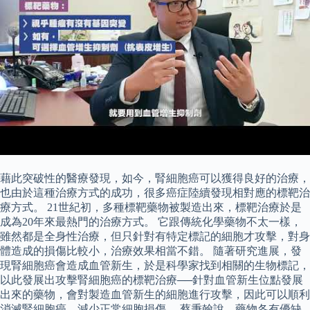
藉此突破性的醫療發現，如今，腎細胞癌可以獲得良好的治療，
也由於這種治療方式的成功，很多癌症陸續發現相對應的標靶治
療方式。 21世紀初，多種標靶藥物被製造出來，標靶治療於是
成為20年來最熱門的治療方式。 它跟傳統化學藥物不太一樣，
雖然都是全身性治療，但只針對有特定標記的細胞才攻擊，對身
體造成的損傷比較小，治療效果相當不錯。 隨著研究進展，發
現腎細胞癌會造成血管新生，於是科學家找到相關的生物標記，
以此發展出攻擊腎細胞癌的標靶治療──針對血管新生位點發展
出來的藥物，會對製造血管新生的細胞進行攻擊，因此可以順利
消滅腎細胞癌，減少正常細胞損傷。 蔡秉翰說，藥物各有優缺