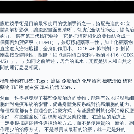
腹腔鏡手術是目前最常使用的微創手術之一，搭配先進的3D立
體高解析影像，讓腹腔畫面更清晰，有助完全切除病灶，提高治
癒力。 還有第三代標靶藥物，它是把標靶和化療藥物結合成一
個藥例如賀癌寧（TDM1），兼顧標靶藥專一性，加上化療藥物
直接進入癌細胞裡，全身副作用小。 CDK 4/6 抑制劑：針對荷
爾蒙接受體陽性，阻斷「細胞週期蛋白依賴型激酶 4 和 6（CDK
4/6）」。 」如同之前所述，房舍的風水，其實是與人和自然之
間的運行息息相關。
標靶藥物有哪些: Tags： 癌症 免疫治療 化學治療 標靶治療 標靶
藥物 T細胞 蛋白質 單株抗體 More…
然而，科學界發現了某些免疫治療的藥物，能夠有效地抑壓癌細
胞針對免疫系統的影響，促進身體免疫系統對抗癌細胞的能力。
每種癌症都有各自適合的治療方式，有些腫瘤對於化學治療反應
很好，有些腫瘤反而對標靶治療反應較佳。 在癌症的治療上，
一定要根據癌症特性選擇治療方式，而不是使用貴的、新的、副
作用少的治療方式。 不是最貴或最新的治療，就一定是好的，