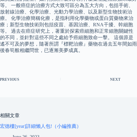
等。 一般癌症的治療方式大致可區分為五大方向，包括手術、
放射線治療、化學治療、光動力學治療、以及新型生物技術治
療。 化學治療簡稱化療，是指利用化學藥物或蛋白質藥物來治
療；新型生物技術則包括疫苗、基因治療、RNA干擾、幹細胞
等。 過去在癌症研究上，著重於探索癌細胞和正常細胞關鍵性
的不同，並針對這些不同之處給予癌細胞致命一擊。 這個原是
遙不可及的夢想，隨著所謂『標靶治療』藥物在過去五年間如雨
後春筍般相繼問世，已逐漸美夢成真。
PREVIOUS
NEXT
相關文章
宏德樓[year]詳細懶人包!（小編推薦）
June 26, 2023