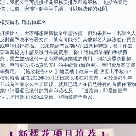
理，我們公司可提供相關服務安排及跟進服務。 包括物業定
價，估價，安排律師等等手續，可以解決你的疑問。
樓契轉名: 聯名轉單名
打個比方，大家都想用舊物業申請按揭，但如果其中一名聯名人
反對而堅決不簽署文件，就有可能令到其他聯名人無法進行買賣
或申請銀行按揭。 如未能於有效期內完成業權轉讓，業主便需
要重新提交申請及繳付有關費用。 除上述轉讓業權的手續費
外，業主並須繳付一切有關轉讓業權的費用，例如房委會批契
費、申請更改按揭貸款安排的手續費 (如適用)、厘印費及簽契費
等費用。 【施政報告2022】地產樓市政策一覽 政府出手救市?
樓契轉名 如在2022年10月19日或以後在港置業，可於居港七年
並成為香港永久性居民後，就其已購入並仍然持有的首個住宅物
業申請退還已繳付的買家印花稅及… 「送讓契」即是饋贈單
位，是指業主以$0成交價，將物業贈予買家。