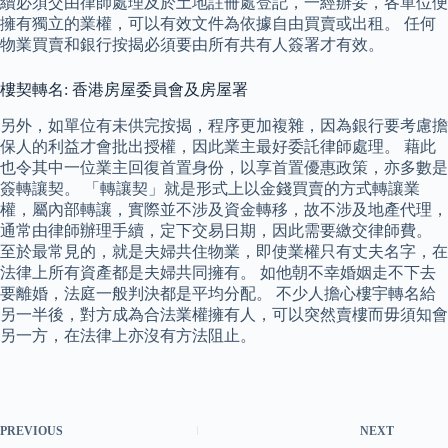
續必須交由律師處理及於土地註冊處登記，一經辦妥，各單位便
擁有獨立的業權，可以有效文件為依據自由買賣或出租。 任何
物業買賣和銀行按揭必須要由所有共有人簽署才有效。
樓契轉名: 香港房屋委員會及房屋署
另外，如單位有未供完按揭，程序更加複雜，因為銀行要考慮擔
保人的利益才會批出授權，因此業主最好委託律師處理。 藉此
也令其中一位業主回復首置身份，以享首置優惠政策，亦多數是
簽轉讓契。 「轉讓契」就是形式上以金錢買賣的方式轉讓業
權，屬內部轉讓，實際並不涉及資金轉移，故不涉及地產代理，
通常由律師辦理手續，定下交易日期，因此需要繳交律師費。
至於最常見的，就是夫婦共住物業，即使業權只有丈夫名字，在
法律上所有資產都是夫婦共同擁有。 如他朝不幸婚姻走不下去
要離婚，法庭一般判決都是平均分配。 不少人擔心樓宇轉名給
另一半後，對方成為合法業權擁有人，可以突然賣樓而毋須知會
另一方，在法律上亦沒有方法阻止。
PREVIOUS
NEXT