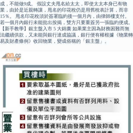
成，不能做9成。 假設丈夫甩名給太太，即使太太本身已有物
業，由於是近親轉讓，甩名的印花稅仍是用舊稅表計算，而非
15％。 甩名印花稅須於簽署臨約後一個月內，由律師樓支付。
若一個月內銀行未能批出按揭，雙方只要重簽另一張臨約便成。
【新手教學】銀主盤入市 5 大錦囊 如果業主因為財務困難而無
法繼續供款，又未能與銀行達成協議，銀行便有權根據《物業轉
易及財產條例》收回物業，變成俗稱的「銀主盤」。