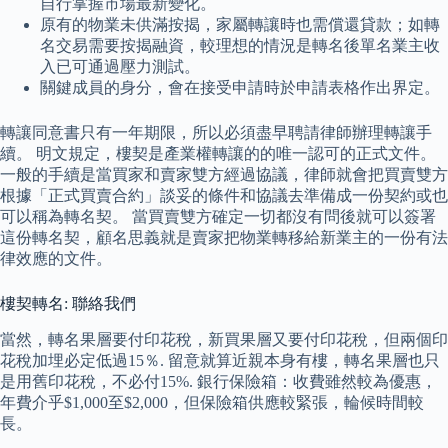
自行掌握市場最新變化。
原有的物業未供滿按揭，家屬轉讓時也需償還貸款；如轉
名交易需要按揭融資，較理想的情況是轉名後單名業主收
入已可通過壓力測試。
關鍵成員的身分，會在接受申請時於申請表格作出界定。
轉讓同意書只有一年期限，所以必須盡早聘請律師辦理轉讓手
續。 明文規定，樓契是產業權轉讓的的唯一認可的正式文件。
一般的手續是當買家和賣家雙方經過協議，律師就會把買賣雙方
根據「正式買賣合約」談妥的條件和協議去準備成一份契約或也
可以稱為轉名契。 當買賣雙方確定一切都沒有問後就可以簽署
這份轉名契，顧名思義就是賣家把物業轉移給新業主的一份有法
律效應的文件。
樓契轉名: 聯絡我們
當然，轉名果層要付印花稅，新買果層又要付印花稅，但兩個印
花稅加埋必定低過15％. 留意就算近親本身有樓，轉名果層也只
是用舊印花稅，不必付15%. 銀行保險箱：收費雖然較為優惠，
年費介乎$1,000至$2,000，但保險箱供應較緊張，輪候時間較
長。