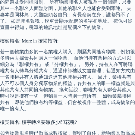
的問題及受同樣限制。 所有物業聯名人被視為一個個體，只要
其中一名聯名人面臨財困，其他的聯名人也能會受到牽連。 夫
妻本是同林鳥，大難臨頭各自飛；有長命契在身，誰都飛不了
了。 如是聯名報稅，稅單會顯示配偶的名字和地址。 按保可從
查冊中得知，稅單的通訊地址是配偶名下的物業。
樓契轉名: More in 按揭指南:
若一個物業由多於一名業權人購入，則屬共同擁有物業，例如很
多時兩夫婦會共同購入一個物業。 而他們持有業權的方式可以
細分為「聯權共有」 或「分權共有」。 另外，持有人亦可將聯
權共有人轉為分權共有，通過律師樓以文書處理，藉通知方式由
一名聯權共有人將通知送達其他聯權共有人。 因此，業權共有
人不可以個人身分獨享物業的權益，各共有人的唯一權益就是與
其他共有人共同擁有物業。 換句話說，聯權共有人聯合其他人
時可說是擁有一切，但獨自一人時則一無所有。 如物業屬聯權
共有，即使他們擁有均等權益，仍會被視作一整體，成為物業的
唯一擁有人。
樓契轉名: 樓宇轉名要繳多少印花稅?
如舊物業甩名時已做高成數按揭，聲明了自住，新物業又做高成