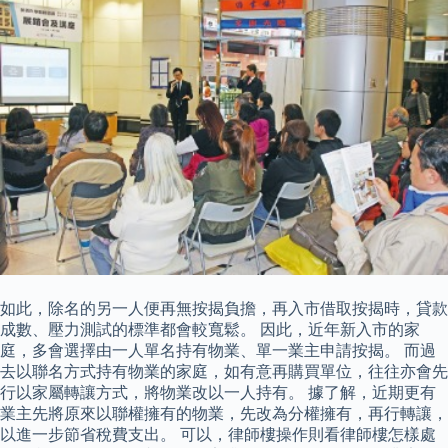
如此，除名的另一人便再無按揭負擔，再入市借取按揭時，貸款
成數、壓力測試的標準都會較寬鬆。 因此，近年新入市的家
庭，多會選擇由一人單名持有物業、單一業主申請按揭。 而過
去以聯名方式持有物業的家庭，如有意再購買單位，往往亦會先
行以家屬轉讓方式，將物業改以一人持有。 據了解，近期更有
業主先將原來以聯權擁有的物業，先改為分權擁有，再行轉讓，
以進一步節省稅費支出。 可以，律師樓操作則看律師樓怎樣處