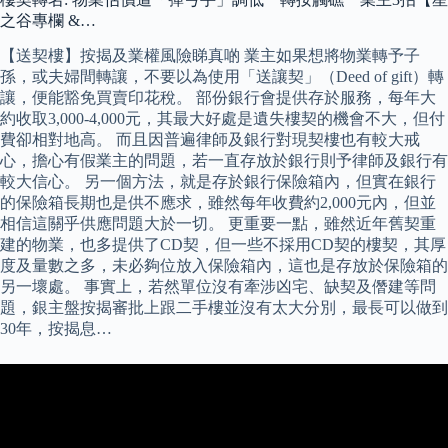
之谷專欄 &…
【送契樓】按揭及業權風險睇真啲 業主如果想將物業轉予子
孫，或夫婦間轉讓，不要以為使用「送讓契」（Deed of gift）轉
讓，便能豁免買賣印花稅。 部份銀行會提供存於服務，每年大
約收取3,000-4,000元，其最大好處是遺失樓契的機會不大，但付
費卻相對地高。 而且因普遍律師及銀行對現契樓也有較大戒
心，擔心有假業主的問題，若一直存放於銀行則予律師及銀行有
較大信心。 另一個方法，就是存於銀行保險箱內，但實在銀行
的保險箱長期也是供不應求，雖然每年收費約2,000元內，但並
相信這關乎供應問題大於一切。 更重要一點，雖然近年舊契重
建的物業，也多提供了CD契，但一些不採用CD契的樓契，其厚
度及量數之多，未必夠位放入保險箱內，這也是存放於保險箱的
另一壞處。 事實上，若然單位沒有牽涉凶宅、缺契及僭建等問
題，銀主盤按揭審批上跟二手樓並沒有太大分別，最長可以做到
30年，按揭息…