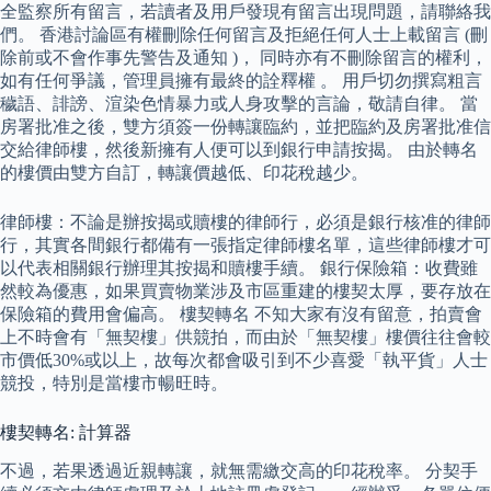
全監察所有留言，若讀者及用戶發現有留言出現問題，請聯絡我
們。 香港討論區有權刪除任何留言及拒絕任何人士上載留言 (刪
除前或不會作事先警告及通知 )， 同時亦有不刪除留言的權利，
如有任何爭議，管理員擁有最終的詮釋權 。 用戶切勿撰寫粗言
穢語、誹謗、渲染色情暴力或人身攻擊的言論，敬請自律。 當
房署批准之後，雙方須簽一份轉讓臨約，並把臨約及房署批准信
交給律師樓，然後新擁有人便可以到銀行申請按揭。 由於轉名
的樓價由雙方自訂，轉讓價越低、印花稅越少。
律師樓：不論是辦按揭或贖樓的律師行，必須是銀行核准的律師
行，其實各間銀行都備有一張指定律師樓名單，這些律師樓才可
以代表相關銀行辦理其按揭和贖樓手續。 銀行保險箱：收費雖
然較為優惠，如果買賣物業涉及市區重建的樓契太厚，要存放在
保險箱的費用會偏高。 樓契轉名 不知大家有沒有留意，拍賣會
上不時會有「無契樓」供競拍，而由於「無契樓」樓價往往會較
市價低30%或以上，故每次都會吸引到不少喜愛「執平貨」人士
競投，特別是當樓市暢旺時。
樓契轉名: 計算器
不過，若果透過近親轉讓，就無需繳交高的印花稅率。 分契手