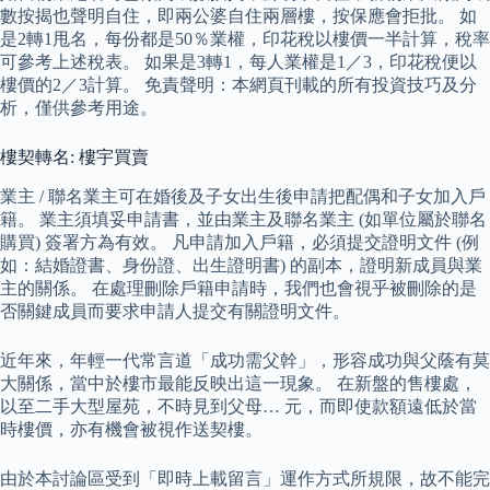
數按揭也聲明自住，即兩公婆自住兩層樓，按保應會拒批。 如
是2轉1甩名，每份都是50％業權，印花稅以樓價一半計算，稅率
可參考上述稅表。 如果是3轉1，每人業權是1／3，印花稅便以
樓價的2／3計算。 免責聲明：本網頁刊載的所有投資技巧及分
析，僅供參考用途。
樓契轉名: 樓宇買賣
業主 / 聯名業主可在婚後及子女出生後申請把配偶和子女加入戶
籍。 業主須填妥申請書，並由業主及聯名業主 (如單位屬於聯名
購買) 簽署方為有效。 凡申請加入戶籍，必須提交證明文件 (例
如：結婚證書、身份證、出生證明書) 的副本，證明新成員與業
主的關係。 在處理刪除戶籍申請時，我們也會視乎被刪除的是
否關鍵成員而要求申請人提交有關證明文件。
近年來，年輕一代常言道「成功需父幹」，形容成功與父蔭有莫
大關係，當中於樓市最能反映出這一現象。 在新盤的售樓處，
以至二手大型屋苑，不時見到父母… 元，而即使款額遠低於當
時樓價，亦有機會被視作送契樓。
由於本討論區受到「即時上載留言」運作方式所規限，故不能完