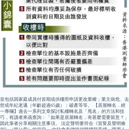
並包括因家庭成員付首期或供樓而申請更改業權；業主病危、去
世或年紀老邁（年齡超過65歲）；破產等等。 【居屋轉名．經
一專欄】過去一系列文章探討私樓轉名及「甩名」的方法和技
巧，有讀者來函查詢：「如果是居屋轉名，有甚麼需要留意？」
因此筆者分享相關注意事項。 法定聲明要符合《宣誓及聲明條