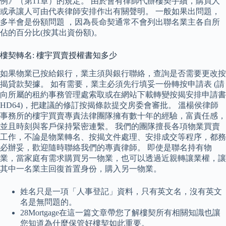
例》（第11章）的規定。 由於會有律師代辦樓契手續，購買人
或承讓人可由代表律師安排作出有關聲明。 一般如果出問題，
多半會是份額問題 ，因為長命契通常不會列出聯名業主各自所
佔的百分比(按其出資份額)。
樓契轉名: 樓宇買賣授權書知多少
如果物業已按給銀行，業主須與銀行聯絡，查詢是否需要更改按
揭貸款契據。 如有需要，業主必須先行填妥一份轉按申請表 (請
向所屬的租約事務管理處索取或在網站下載轉變按揭安排申請書
HD64)，把建議的修訂按揭條款提交房委會審批。 溫楊侯律師
事務所的樓宇買賣專責法律團隊擁有數十年的經驗，富責任感，
並且時刻與客戶保持緊密連繫。 我們的團隊擅長各項物業買賣
工作，不論是物業轉名、按揭文件處理、安排成交等程序，都務
必辦妥，歡迎隨時聯絡我們的專責律師。 即使是聯名持有物
業，當家庭有需求購買另一物業，也可以透過近親轉讓業權，讓
其中一名業主回復首置身份，購入另一物業。
姓名只是一項「人事登記」資料，只有英文名，沒有英文
名是無問題的。
28Mortgage在這一篇文章帶您了解樓契所有相關知識也讓
您知道為什麼保管好樓契如此重要。