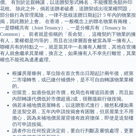
價。 有別於近親轉讓，以送贈契形式轉名，不能獲豁免額外印
花稅。 除此之外，倘若送贈者破產，送贈契或出現業權問題，
部分銀行為管理風險，一律不批核送贈日期起計 5 年內的物業按
揭，因此難於上會。 在香港，一般概念上的聯名物業有兩種，
一是聯權共有（Joint Tenancy），一是分權共有（Tenancy In
Common）。 前者就是俗稱的「長命契」，這種契約下物業的擁
有人，業權都是均等的，而且在法律層面會被當為單一擁有人。
聯權共有的特點之一，就是當其中一名擁有人離世，其他在世擁
有人就會繼承其業權，換言之，如果擁有人不幸先行離世，其業
權也不能視為遺產處理。
根據房屋條例，單位除在首次售出日期起計兩年後，經第
二市場轉售，或已繳付補價外，是不可自由轉讓物業業權
的。
但留意，如過份低於市價，稅局也有權追回差價，而且如
內部轉讓代價低於市價超過2成，很難搵銀行做按揭。
倘若未補地價居屋轉名，以送贈形式進行，雖然私樓如果
是送契交易，五年內申請按揭會有困難，但居屋業主不用
擔心，因為未補地價居屋背後有政府擔保，即使是送契樓
仍可申請按揭。
讀者作出任何投資決定前，要自行判斷及審慎處理，更要