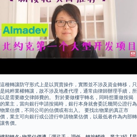
這種轉讓防守形式上是以買賣操作，實際並不涉及資金轉移，只
是純粹業權轉讓，故不涉及地產代理，通常由律師辦理手續，所
以是需要繳交律師費的。 對於要做樓宇轉名，同時想重做按揭
的業主，當向銀行申請按揭時，銀行本身就會委託幾間公證行為
物業估價，不同公司的估價或有出入。 要找出物業的真正市
價，業主可向銀行或公證行申請物業估價，以最低者作為內部轉
讓售價。
樓契轉名: 物業估價遭「彈弓手」調低 轉按觸礁 業主3招【星