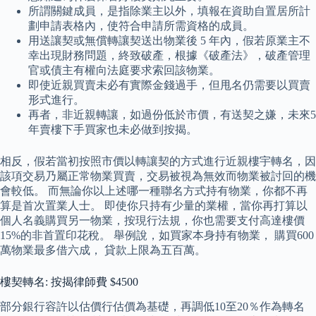
所謂關鍵成員，是指除業主以外，填報在資助自置居所計
劃申請表格內，使符合申請所需資格的成員。
用送讓契或無償轉讓契送出物業後 5 年內，假若原業主不
幸出現財務問題，終致破產，根據《破產法》，破產管理
官或債主有權向法庭要求索回該物業。
即使近親買賣未必有實際金錢過手，但甩名仍需要以買賣
形式進行。
再者，非近親轉讓，如過份低於市價，有送契之嫌，未來5
年賣樓下手買家也未必做到按揭。
相反，假若當初按照市價以轉讓契的方式進行近親樓宇轉名，因
該項交易乃屬正常物業買賣，交易被視為無效而物業被討回的機
會較低。 而無論你以上述哪一種聯名方式持有物業，你都不再
算是首次置業人士。 即使你只持有少量的業權，當你再打算以
個人名義購買另一物業，按現行法規，你也需要支付高達樓價
15%的非首置印花稅。 舉例說，如買家本身持有物業， 購買600
萬物業最多借六成， 貸款上限為五百萬。
樓契轉名: 按揭律師費 $4500
部分銀行容許以估價行估價為基礎，再調低10至20％作為轉名