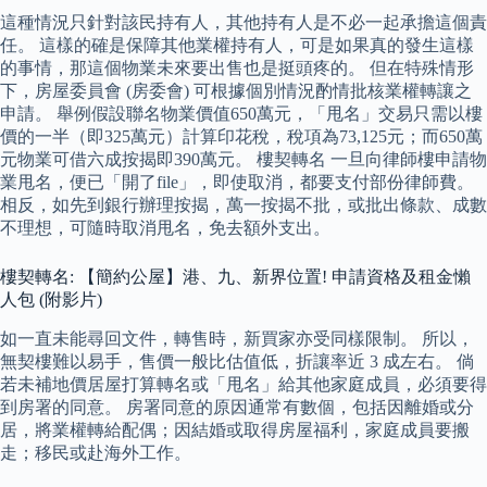
這種情況只針對該民持有人，其他持有人是不必一起承擔這個責
任。 這樣的確是保障其他業權持有人，可是如果真的發生這樣
的事情，那這個物業未來要出售也是挺頭疼的。 但在特殊情形
下，房屋委員會 (房委會) 可根據個別情況酌情批核業權轉讓之
申請。 舉例假設聯名物業價值650萬元，「甩名」交易只需以樓
價的一半（即325萬元）計算印花稅，稅項為73,125元；而650萬
元物業可借六成按揭即390萬元。 樓契轉名 一旦向律師樓申請物
業甩名，便已「開了file」，即使取消，都要支付部份律師費。
相反，如先到銀行辦理按揭，萬一按揭不批，或批出條款、成數
不理想，可隨時取消甩名，免去額外支出。
樓契轉名: 【簡約公屋】港、九、新界位置! 申請資格及租金懶
人包 (附影片)
如一直未能尋回文件，轉售時，新買家亦受同樣限制。 所以，
無契樓難以易手，售價一般比估值低，折讓率近 3 成左右。 倘
若未補地價居屋打算轉名或「甩名」給其他家庭成員，必須要得
到房署的同意。 房署同意的原因通常有數個，包括因離婚或分
居，將業權轉給配偶；因結婚或取得房屋福利，家庭成員要搬
走；移民或赴海外工作。