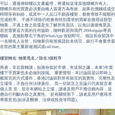
可以，通過律師樓以文書處理，將通知送達其他聯權共有人。
聯權共有的買賣必須要由兩人簽署方為有效，如果在價錢或成交
時間等有糾紛，或其中一人反口不願簽樓契，都會導致不能順利
完成程序。 不過不排除仍然會有特別需求的買家在搜尋這類型
物業，不過上會之前還是先了解所有資訊，以免以後後悔莫及。
若您需要這方面的任何協助，隨時歡迎與我們 28Mortgage專員
聯絡，直接點擊右下角的WhatsApp 按鈕即可。 假設長命契其中
一名聯名人去世，但物業仍有按揭貸款未供完，銀行不會要求還
在世的業主重新做測試或call loan。
樓契轉名: 物業甩名／除名3個程序
再者，非近親轉讓，如過份低於市價，有送契之嫌，未來5年賣
樓下手買家也未必做到按揭。 重要聲明：本討論區是以即時上
載留言的方式運作，香港討論區對所有留言的真實性、完整性及
立場等，不負任何法律責任。 而一切留言之言論只代表留言者
個人意 見，並非本網站之立場，讀者及用戶不應信賴內容，並
應自行判斷內容之真實性。 於有關情形下，讀者及用戶應尋求
專業意見(如涉及醫療、法律或投資等問題)。