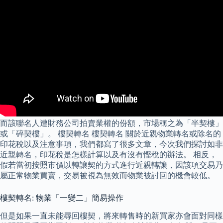
而該聯名人遭財務公司拍賣業權的份額，市場稱之為「半契樓」
或「碎契樓」。 樓契轉名 樓契轉名 關於近親物業轉名或除名的
印花稅以及注意事項，我們都寫了很多文章，今次我們探討如非
近親轉名，印花稅是怎樣計算以及有沒有慳稅的辦法。 相反，
假若當初按照市價以轉讓契的方式進行近親轉讓，因該項交易乃
屬正常物業買賣，交易被視為無效而物業被討回的機會較低。
樓契轉名: 物業「一變二」簡易操作
但是如果一直未能尋回樓契，將來轉售時的新買家亦會面對同樣