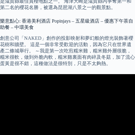
是滋賀縣最佳賞櫻地點之一。 海津大崎是滋賀縣內爭奪第一和
第二名的櫻花名勝，被選為琵琶湖八景之一的觀景點。
樂意點心: 香港美利酒店 Popinjays – 五星級酒店 – 優惠下午茶自
助餐 – 中環美食
創意公司「NAKED」創作的投影映射和夢幻般的燈光裝飾著櫻
花樹和牆壁。 這是一個非常受歡迎的活動，因為它只在世界遺
產二條城舉行。 ～我是第一次吃煎糯米雞，糯米雞外層很脆，
糯米很軟，做到外脆內軟，糯米雞裏面有肉碎及冬菇，加了流心
蛋黃是很不錯，這種做法是很特別，只是不太夠熱。