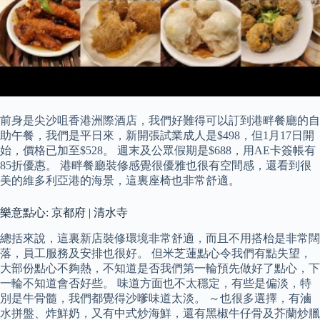
前身是尖沙咀香港洲際酒店，我們好難得可以訂到港畔餐廳的自
助午餐，我們是平日來，新開張試業成人是$498，但1月17日開
始，價格已加至$528。 週末及公眾假期是$688，用AE卡簽帳有
85折優惠。 港畔餐廳裝修感覺很優雅也很有空間感，還看到很
美的維多利亞港的海景，這裏座椅也非常舒適。
樂意點心: 京都府 | 清水寺
總括來說，這裏新店裝修環境非常舒適，而且不用搭枱是非常闊
落，員工服務及安排也很好。 但米芝蓮點心令我們有點失望，
大部份點心不夠熱，不知道是否我們第一輪預先做好了點心，下
一輪不知道會否好些。 味道方面也不太穩定，有些是偏淡，特
別是牛骨髓，我們都覺得沙嗲味道太淡。 ～也很多選擇，有滷
水拼盤、炸鮮奶，又有中式炒海鮮，還有黑椒牛仔骨及芥蘭炒臘