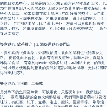
的觀日櫻為中心，盛開著約 5,500 株五顏六色的櫻花而聞名。 以
70年世博會紀念公園的象徵“太陽之塔”為背景的一排櫻花樹，美
得令人窒息。 如果您想在蹴上斜坡上拍出好看的照片，我們建
議您參加「只園垂枝櫻花、將軍塚青龍殿、蹴上斜坡櫻花」巴士
之旅。 從京都站出發，除了蹴上坡外，您還可以參觀四個賞櫻
地點，包括：將軍塚青龍殿、丸山公園（只園垂枝櫻花）、高台
寺及南禪寺。
樂意點心: 飲茶推介｜3. 添好運點心專門店
～賣相真的很像啤梨，外層很鬆脆，裏面的餡料也很飽滿及足
料。 皮鬆化而不會韌，裏面有肉碎及蝦米，調味不錯，真是又
睇得又食得。 有別於openrice複雜多功能，本網站主要目的讓用
戶可以最方便地得到想要的資訊如電話和地址搜尋，更快和省時
得到重點資料。
樂意點心: 京都府 | 二條城
另外剩下的魚頭及魚骨，可以兩食，只要另加$80，我們就試一
試。 ~湯底用裝潢的金色火鍋盤裝着，我們聞到很香藥材味及酒
味味，有紅棗、杞子、黨參、淮山、龍眼、當歸等等。 剛剛滾