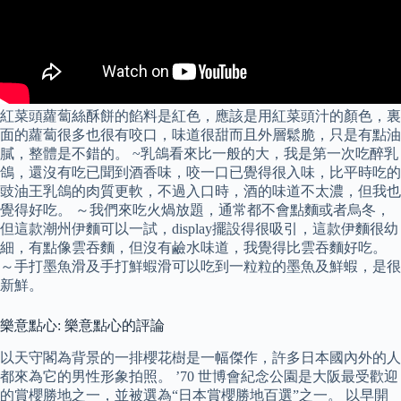
紅菜頭蘿蔔絲酥餅的餡料是紅色，應該是用紅菜頭汁的顏色，裏
面的蘿蔔很多也很有咬口，味道很甜而且外層鬆脆，只是有點油
膩，整體是不錯的。 ~乳鴿看來比一般的大，我是第一次吃醉乳
鴿，還沒有吃已聞到酒香味，咬一口已覺得很入味，比平時吃的
豉油王乳鴿的肉質更軟，不過入口時，酒的味道不太濃，但我也
覺得好吃。 ～我們來吃火煱放題，通常都不會點麵或者烏冬，
但這款潮州伊麵可以一試，display擺設得很吸引，這款伊麵很幼
細，有點像雲吞麵，但沒有鹼水味道，我覺得比雲吞麵好吃。
～手打墨魚滑及手打鮮蝦滑可以吃到一粒粒的墨魚及鮮蝦，是很
新鮮。
樂意點心: 樂意點心的評論
以天守閣為背景的一排櫻花樹是一幅傑作，許多日本國內外的人
都來為它的男性形象拍照。 ’70 世博會紀念公園是大阪最受歡迎
的賞櫻勝地之一，並被選為“日本賞櫻勝地百選”之一。 以早開