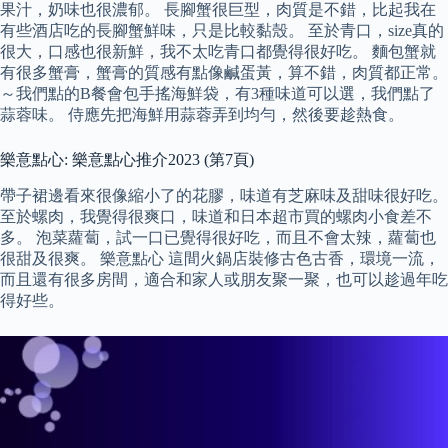
果汁，奶味也很濃郁。 長腳蟹很巨型，肉質是不錯，比起我在
有些酒店吃的長腳蟹鮮味，只是比較黏殼。 至於青口，size真的
很大，口感也很新鮮，我不太吃青口都覺得很好吃。 麵包蟹就
有很多蟹膏，蟹膏的質感有點像鹹蛋黃，算不錯，肉質都正常。
～我們點的B餐會包手搖海鮮袋，有3種味道可以選，我們點了
蒜蓉味。 侍應先把海鮮用蒜蓉弄到均勻，然後要趁熱食。
樂意點心: 樂意點心推介2023 (第7頁)
帶子裙邊看來很像縮小了的花膠，味道有芝麻味及甜味很好吃。
至於螺肉，我覺得很爽口，味道和日本超市買的螺肉小食差不
多。 泡菜蘿蔔，試一口已覺得很好吃，而且不會太辣，蘿蔔也
很甜及很爽。 樂意點心 這間火鍋店裝修古色古香，環境一流，
而且還有很多房間，適合和家人或朋友聚一聚，也可以趁過年吃
得好些。