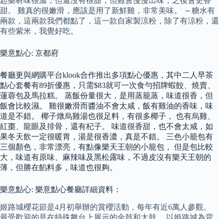
起藥材味很濃，但還沒有很甜，但雞會慢慢出味，之後會更香
甜。 雞真的很嫩滑，應該是用了新鮮雞，非常美味。 ～糖水有
兩款，這兩款我們都點了，這一款自家製涼粉，除了有涼粉，還
有些紫米，我覺好吃。
樂意點心: 京都府
餐廳更與網購平台klook合作推出多項點心優惠，其中二人早茶
點心套餐有89折優惠，只需$83就可一次食勻招牌蝦餃、燒賣、
蓮蓉包及馬拉糕。 蒸飯份量很大，是用蒸籠蒸，味道很香，但
飯會比較濕。 雞很嫩滑而醬油不會太咸，飯有雞油的香味，味
道是不錯。 椰子燉烏雞湯也很足料，有很多椰子， 也有烏雞、
紅棗、龍眼及排骨，還有杞子。 味道很香甜，也不會太咸，如
果冬天飲一定很暖胃，湯是很香濃，真是不錯。 三色小籠包有
三個顏色，非常漂亮，有點像樂天王朝的小籠包， 但是包比較
大，味道有原味、麻辣味及黑松露味，不過皮沒有樂天王朝的
薄，但勝在餡料多，味道也很夠。
樂意點心: 樂意點心餐廳詳細資料：
姬路城櫻花節是4月初舉辦的賞櫻活動，每年有近6萬人參觀。
最受歡迎的是在特殊舞台上展示的金鼓和太鼓。 以姫路城為背