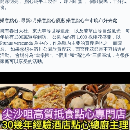
簡潔明亮， 點心純手工製作 ， 即叫即蒸 ， 價錢親民，十分抵
食。
樂意點心: 最新2月樂意點心優惠 樂意點心午市晚市好去處
擁有春日大社、東大寺等世界遺產，以及若草山等自然風光，每
年約有1300萬遊客到訪。 公園內約有 1,600 株櫻花盛開，以
Prunus verecunda 為中心，作為縣內主要的賞櫻勝地之一而聞
名。 如果您想在宿川公園欣賞櫻花，西宮櫻花節是不容錯過的
活動。 會場分為“倉樂園”、“宿川”和“滿池谷”三個區域，有很多
家庭可以享受的活動。