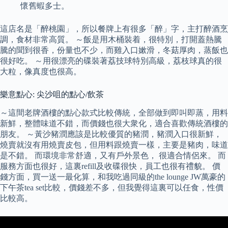
懷舊蝦多士。
這店名是「醉桃園」，所以餐牌上有很多「醉」字，主打醉酒烹
調，食材非常高質。 ～飯是用木桶裝着，很特別，打開蓋熱騰
騰的聞到很香，份量也不少，而雞入口嫰滑，冬菇厚肉，蒸飯也
很好吃。 ～用很漂亮的碟裝著荔技球特別高級，荔枝球真的很
大粒，像真度也很高。
樂意點心: 尖沙咀的點心/飲茶
～這間老牌酒樓的點心款式比較傳統，全部做到即叫即蒸，用料
新鮮，整體味道不錯，而價錢也很大衆化，適合喜歡傳統酒樓的
朋友。 ～黃沙豬潤應該是比較優質的豬潤，豬潤入口很新鮮，
燒賣就沒有用燒賣皮包，但用料跟燒賣一樣，主要是豬肉，味道
是不錯。 而環境非常舒適，又有戶外景色， 很適合情侶來。 而
服務方面也很好，這裏refill及收碟很快，員工也很有禮貌。 價
錢方面，買一送一最化算，和我吃過同級的the lounge JW萬豪的
下午茶tea set比較，價錢差不多，但我覺得這裏可以任食，性價
比較高。