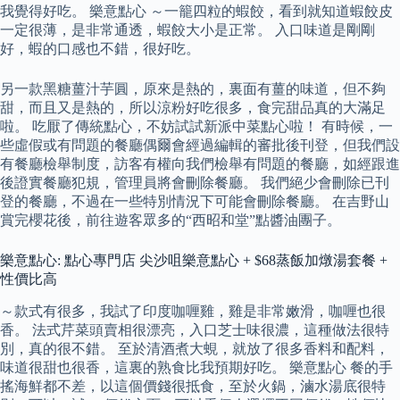
我覺得好吃。 樂意點心 ～一籠四粒的蝦餃，看到就知道蝦餃皮
一定很薄，是非常通透，蝦餃大小是正常。 入口味道是剛剛
好，蝦的口感也不錯，很好吃。
另一款黑糖薑汁芋圓，原來是熱的，裏面有薑的味道，但不夠
甜，而且又是熱的，所以涼粉好吃很多，食完甜品真的大滿足
啦。 吃厭了傳統點心，不妨試試新派中菜點心啦！ 有時候，一
些虛假或有問題的餐廳偶爾會經過編輯的審批後刊登，但我們設
有餐廳檢舉制度，訪客有權向我們檢舉有問題的餐廳，如經跟進
後證實餐廳犯規，管理員將會刪除餐廳。 我們絕少會刪除已刊
登的餐廳，不過在一些特別情況下可能會刪除餐廳。 在吉野山
賞完櫻花後，前往遊客眾多的“西昭和堂”點醬油團子。
樂意點心: 點心專門店 尖沙咀樂意點心 + $68蒸飯加燉湯套餐 +
性價比高
～款式有很多，我試了印度咖喱雞，雞是非常嫩滑，咖喱也很
香。 法式芹菜頭賣相很漂亮，入口芝士味很濃，這種做法很特
別，真的很不錯。 至於清酒煮大蜆，就放了很多香料和配料，
味道很甜也很香，這裏的熟食比我預期好吃。 樂意點心 餐的手
搖海鮮都不差，以這個價錢很抵食，至於火鍋，滷水湯底很特