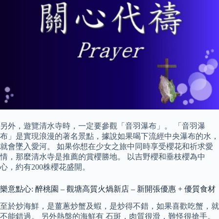
另外，遊覽清水寺時，一定要參觀「音羽瀑布」。 「音羽瀑
布」是實現浪漫的著名景點，據說如果喝下流經中央瀑布的水，
就會墜入愛河。 如果你想在少女之旅中同時享受櫻花和祈求愛
情，那麼清水寺是推薦的賞櫻勝地。 以吉野櫻和垂枝櫻為中
心，約有200株櫻花盛開。
樂意點心: 醉桃園 – 觀塘高質火煱新店 – 新開張優惠 + 優質食材
至於炒海鮮，是薑蔥炒蟹及蝦，是炒得不錯，如果喜歡吃蟹，就
不能錯過。 另外熱盤的海鮮有 石斑，肉質很滑，難怪很搶手。