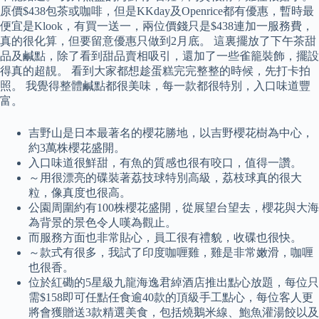
原價$438包茶或咖啡，但是KKday及Openrice都有優惠，暫時最
便宜是Klook，有買一送一，兩位價錢只是$438連加一服務費，
真的很化算，但要留意優惠只做到2月底。 這裏擺放了下午茶甜
品及鹹點，除了看到甜品賣相吸引，還加了一些雀籠裝飾，擺設
得真的超靚。 看到大家都想趁蛋糕完完整整的時候，先打卡拍
照。 我覺得整體鹹點都很美味，每一款都很特別，入口味道豐
富。
吉野山是日本最著名的櫻花勝地，以吉野櫻花樹為中心，
約3萬株櫻花盛開。
入口味道很鮮甜，有魚的質感也很有咬口，值得一讚。
～用很漂亮的碟裝著荔技球特別高級，荔枝球真的很大
粒，像真度也很高。
公園周圍約有100株櫻花盛開，從展望台望去，櫻花與大海
為背景的景色令人嘆為觀止。
而服務方面也非常貼心，員工很有禮貌，收碟也很快。
～款式有很多，我試了印度咖喱雞，雞是非常嫩滑，咖喱
也很香。
位於紅磡的5星級九龍海逸君綽酒店推出點心放題，每位只
需$158即可任點任食逾40款的頂級手工點心，每位客人更
將會獲贈送3款精選美食，包括燒鵝米線、鮑魚灌湯餃以及