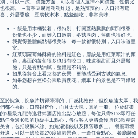
別，可以一試。 價錢方面，可以看個人選擇不同價錢，性價比
也很高。 ～普寧豆腐是剛剛炸起，是熱辣辣的，入口很有驚
喜，外層香脆，豆腐軟淋淋，點些醋吃，非常美味。
～飯是用木桶裝着，很特別，打開蓋熱騰騰的聞到很香，
份量也不少，而雞入口嫰滑，冬菇厚肉，蒸飯也很好吃。
我覺得整體鹹點都很美味，每一款都很特別，入口味道豐
富。
紅菜頭蘿蔔絲酥餅的餡料是紅色，應該是用紅菜頭汁的顏
色，裏面的蘿蔔很多也很有咬口，味道很甜而且外層鬆
脆，只是有點油膩，整體是不錯的。
如果從舞台上看京都的夜景，更能感受到古城的氣息。
如果您想在笠松公園欣賞櫻花，纜車上的景色是不容錯過
的。
至於鯇魚，鯇魚片切得薄薄的，口感比較好，但鯇魚腩太厚，我
們都不喜歡，口感很奇怪，而且太大塊，真的一般。 位於紅磡
的5星級九龍海逸君綽酒店推出點心放題，每位只需$158即可任
點任食逾40款的頂級手工點心，每位客人更將會獲贈送3款精選
美食，包括燒鵝米線、鮑魚灌湯餃以及懷舊蝦多士。 餐廳環境
舒適，可以一邊欣賞270度維港景色，一邊任食點心。 餐廳裝修