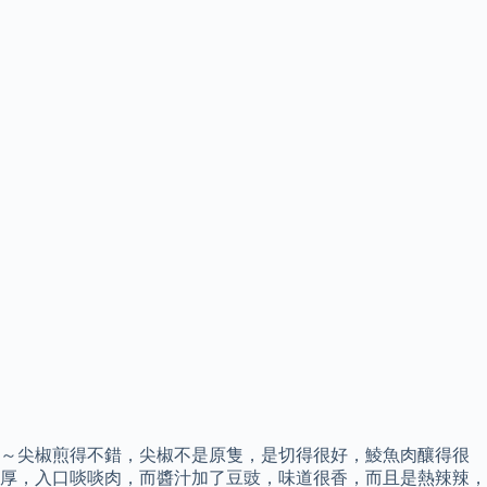
～尖椒煎得不錯，尖椒不是原隻，是切得很好，鯪魚肉釀得很
厚，入口啖啖肉，而醬汁加了豆豉，味道很香，而且是熱辣辣，