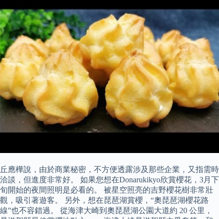
丘應樺說，由於商業秘密，不方便透露涉及那些企業，又指需時
洽談，但進度非常好。 如果您想在Donarukikyo欣賞櫻花，3月下
旬開始的夜間照明是必看的。 被星空照亮的吉野櫻花樹非常壯
觀，吸引著遊客。 另外，想在琵琶湖賞櫻，“奧琵琶湖櫻花路
線”也不容錯過。 從海津大崎到奧琵琶湖公園大道約 20 公里，