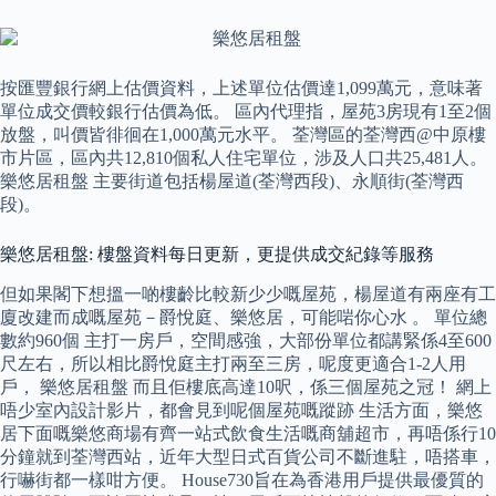
按匯豐銀行網上估價資料，上述單位估價達1,099萬元，意味著
單位成交價較銀行估價為低。 區內代理指，屋苑3房現有1至2個
放盤，叫價皆徘徊在1,000萬元水平。 荃灣區的荃灣西@中原樓
市片區，區內共12,810個私人住宅單位，涉及人口共25,481人。
樂悠居租盤 主要街道包括楊屋道(荃灣西段)、永順街(荃灣西
段)。
樂悠居租盤: 樓盤資料每日更新，更提供成交紀錄等服務
但如果閣下想搵一啲樓齡比較新少少嘅屋苑，楊屋道有兩座有工
廈改建而成嘅屋苑－爵悅庭、樂悠居，可能啱你心水 。 單位總
數約960個 主打一房戶，空間感強，大部份單位都講緊係4至600
尺左右，所以相比爵悅庭主打兩至三房，呢度更適合1-2人用
戶， 樂悠居租盤 而且佢樓底高達10呎，係三個屋苑之冠！ 網上
唔少室內設計影片，都會見到呢個屋苑嘅蹤跡 生活方面，樂悠
居下面嘅樂悠商場有齊一站式飲食生活嘅商舖超市，再唔係行10
分鐘就到荃灣西站，近年大型日式百貨公司不斷進駐，唔搭車，
行嚇街都一樣咁方便。 House730旨在為香港用戶提供最優質的