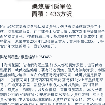
House730雲集香港各類型樓盤資訊，包括香港新樓盤或是二手
樓、港九或是新界、住宅或是工商業大廈，務求為用戶提供最全
面的樓盤資訊。 樓價持續上升，荃灣樂悠居首見千萬成交！ 資
料顯示，原業主於2007年以341萬元買入，實用呎價6,335元，持
貨14年大賺近兩倍，賺近660萬元。
樂悠居租盤: 樓盤編號# 2543450
【海灣花園】貼地價海景之選 好多人都想買海景樓，但唔係地
點吊腳，就係地點偏遠，要有貼地價錢，但又有無敵海景，市區
盤都有唔少選擇，今次介紹荃灣既海灣花園，就可以滿足買家
兩… 【海濱花園】荃灣西家庭客至愛 荃灣有唔少上車盤供用家
選，不過質素參差，新盤價格未必人人可以負擔。 講到選擇
多、有質素、流轉快，以及保值盤，首推海濱花園。 本人已查
閱貴公司的 私隱政策和 樂悠居租盤 收集個人資料聲明，並同意
貴公司使用本人於此所填寫的個人資料作直接促銷。 本人已查
閱貴公司的 私隱政策 和 收集個人資料聲明 ，並同意貴公司使用