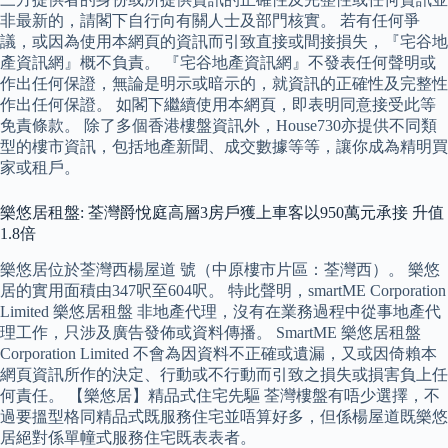
非最新的，請閣下自行向有關人士及部門核實。 若有任何爭
議，或因為使用本網頁的資訊而引致直接或間接損失，『宅谷地
產資訊網』概不負責。 『宅谷地產資訊網』不發表任何聲明或
作出任何保證，無論是明示或暗示的，就資訊的正確性及完整性
作出任何保證。 如閣下繼續使用本網頁，即表明同意接受此等
免責條款。 除了多個香港樓盤資訊外，House730亦提供不同類
型的樓市資訊，包括地產新聞、成交數據等等，讓你成為精明買
家或租戶。
樂悠居租盤: 荃灣爵悅庭高層3房戶獲上車客以950萬元承接 升值
1.8倍
樂悠居位於荃灣西楊屋道 號（中原樓市片區：荃灣西）。 樂悠
居的實用面積由347呎至604呎。 特此聲明，smartME Corporation
Limited 樂悠居租盤 非地產代理，沒有在業務過程中從事地產代
理工作，只涉及廣告發佈或資料傳播。 SmartME 樂悠居租盤
Corporation Limited 不會為因資料不正確或遺漏，又或因倚賴本
網頁資訊所作的決定、行動或不行動而引致之損失或損害負上任
何責任。 【樂悠居】精品式住宅先驅 荃灣樓盤有唔少選擇，不
過要搵型格同精品式既服務住宅並唔算好多，但係楊屋道既樂悠
居絕對係單幢式服務住宅既表表者。