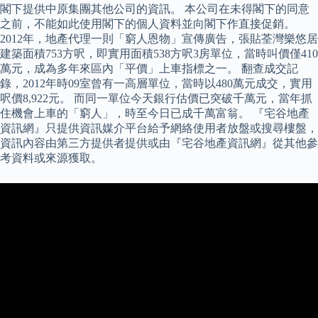
閣下提供中原集團其他公司的資訊。 本公司在未得閣下的同意
之前，不能如此使用閣下的個人資料並向閣下作直接促銷。
2012年，地產代理一則「窮人恩物」宣傳廣告，張貼荃灣樂悠居
建築面積753方呎，即實用面積538方呎3房單位，當時叫價僅410
萬元，成為多年來區內「平價」上車指標之一。 翻查成交記
錄，2012年時09室曾有一高層單位，當時以480萬元成交，實用
呎價8,922元。 而同一單位今天銀行估價已突破千萬元，當年抓
住機會上車的「窮人」，時至今日已成千萬富翁。 『宅谷地產
資訊網』只提供資訊媒介平台給予網絡使用者放盤或搜尋樓盤，
資訊內容由第三方提供者提供或由『宅谷地產資訊網』從其他參
考資料或來源獲取。