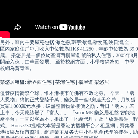
另外，區內主要屋苑包括 海之戀,環宇海灣,爵悅庭,映日灣,全．
區內家庭住戶每月收入中位數為HK$ 41,250，年齡中位數為 39.9
歲。 樂悠居是一個位於荃灣西楊屋道 號的私人住宅，2005年8月
開始入伙，由華置發展。 至於校網方面，小學校網為62，中學
校網為葵青區。
樂悠居租盤: 新界西住宅 | 荃灣住宅 | 楊屋道 樂悠居
儘管疫情衝擊全球，惟本港樓市仿佛有不敗之身。 今天，「窮
人恩物」終於正式登陸千萬，樂悠居一個3房連天台戶，月初獲
買家1,000萬元承接，破盡整個物業樓價之巔，昔日「窮人」若
上車，今天應該變了「富人」。 「smartME 樂悠居租盤 智能地
產平台」一直以客為本，推出了「地產代理」及「放盤搵盤」程
式。 House730搵樓大本營是香港的搵樓平台／租屋網，齊集香
港樓盤及樓市資訊，網羅業主及各大中小型地產代理的樓盤，助