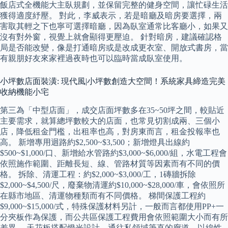
飯店式全機能大主臥規劃，並保留完整的健身空間，讓忙碌生活
獲得適度紓壓。 對此，李威表示，若是暗廳及暗房要選擇，兩
害取其輕之下也寧可選擇暗廳，因為臥室通常比客廳小，如果又
沒有對外窗，視覺上就會顯得更壓迫。 針對暗房，建議確認格
局是否能改變，像是打通暗房或是改成更衣室、開放式書房，當
有親朋好友來家裡過夜時也可以臨時當成臥室使用。
小坪數店面裝潢: 現代風|小坪數創造大空間！系統家具締造完美
收納機能小宅
第三為「中型店面」，成交店面坪數多在35~50坪之間，較貼近
主要需求，就算總坪數較大的店面，也常見切割成兩、三個小
店，降低租金門檻，出租率也高，對房東而言，租金投報率也
高。 新增專用迴路約$2,500~$3,500；新增燈具出線約
$500~$1,000/口、新增給水管路約$3,000~$6,000/組，水電工程會
依照施作範圍、距離長短、線、管路材質等因素而有不同的價
格。 拆除、清運工程：約$2,000~$3,000/工，1磚牆拆除
$2,000~$4,500/尺，廢棄物清運約$10,000~$28,000/車，會依照所
在縣市地區、清運物種類而有不同價格。 梯間保護工程約
$9,000~$15,000/式，特殊保護材料另計，一般而言都使用PP+一
分夾板作為保護，而公共區保護工程費用會依照範圍大小而有所
差異。 天花板搭配燈光設計，通往私領域筆直的廊道，以線性