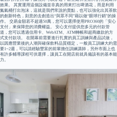
效果。 其實運用這個設備並非真的用來打出啤酒花，而是利用
氮氣桶打出泡沫，這就是我們常說的賣點，也可以強化出其茶飲
的創新特色，刻意的去創造出“與眾不同”藉以做“眼球行銷”的操
作。 交易金額若不超過50萬，您可以選擇使用PRO360的「安心
支付」來保障您的消費權益。 安心支付提供您多元的付款管
道，您可以透過信用卡、WebATM、ATM轉帳和超商繳款的方
式支付款項。 在開幕前需要進行扎實的員工訓練與產品試做，
以因應營業後的人潮與確保飲料品質穩定，一般員工訓練大約需
要1~2週，可以請經驗豐富的前輩擔任訓練講師，另外市面上也
有許多輔導課程可供選擇，讓員工在開店前就具備該有的基本能
力。