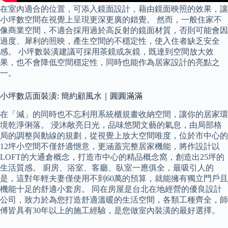
在室內適合的位置，可添入鏡面設計，藉由鏡面映照的效果，讓
小坪數空間在視覺上呈現更深更廣的錯覺。 然而，一般住家不
像商業空間，不適合採用過於高反射的鏡面材質，否則可能會因
過度、犀利的照映，產生空間的不穩定性，使入住者缺乏安全
感。 小坪數裝潢建議可採用茶鏡或灰鏡，既達到空間放大效
果，也不會降低空間穩定性，同時也能作為居家設計的亮點之
一。
小坪數店面裝潢: 簡約顧風水｜圓圓滿滿
在「減」的同時也不忘利用系統櫃規畫收納空間，讓你的居家環
境乾淨俐落。 浸沐敞亮日光，品味悠閒文藝的氣息，由局部格
局的調整與動線的規劃，從視覺上放大空間唯度，位於市中心的
12坪小空間不僅舒適愜意，更涵蓋完整居家機能，將作設計以
LOFT的大通倉概念，打造市中心的精品概念窩，創造出25坪的
生活質感。 廚房、浴室、客廳、臥室一應俱全，最吸引人的
是，這對年輕夫妻僅使用不到60萬的預算，就能擁有獨立門戶且
機能十足的舒適小套房。 同在房屋是台北在地經營的優良設計
公司，致力於為您打造舒適溫暖的生活空間，各類工種齊全，師
傅皆具有30年以上的施工經驗，是您做室內裝潢的最好選擇。