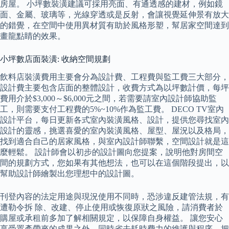
房屋。 小坪數裝潢建議可採用亮面、有通透感的建材，例如鏡
面、金屬、玻璃等，光線穿透或是反射，會讓視覺延伸景有放大
的錯覺，在空間中使用異材質有助於風格形塑，幫居家空間達到
畫龍點睛的效果。
小坪數店面裝潢: 收納空間規劃
飲料店裝潢費用主要會分為設計費、工程費與監工費三大部分，
設計費主要包含店面的整體設計，收費方式為以坪數計價，每坪
費用介於$3,000～$6,000元之間，若需要請室內設計師協助監
工，則需要支付工程費的5%~10%作為監工費。 DECO TV室內
設計平台，每日更新各式室內裝潢風格、設計，提供您尋找室內
設計的靈感，挑選喜愛的室內裝潢風格、屋型、屋況以及格局，
找到適合自己的居家風格，與室內設計師聯繫，空間設計就是這
麼輕鬆。 設計師會以初步的設計圖向您提案，說明他對房間空
間的規劃方式，您如果有其他想法，也可以在這個階段提出，以
幫助設計師繪製出您理想中的設計圖。
刊登內容的法定用途與現況使用不同時，恐涉違反建管法規，有
遭勒令拆 除、改建、停止使用或恢復原狀之風險，請消費者於
購屋或承租前多加了解相關規定，以保障自身權益。 讓您安心
享受置產帶來的成果之外，同時省去耗時費力的維護與程序，把