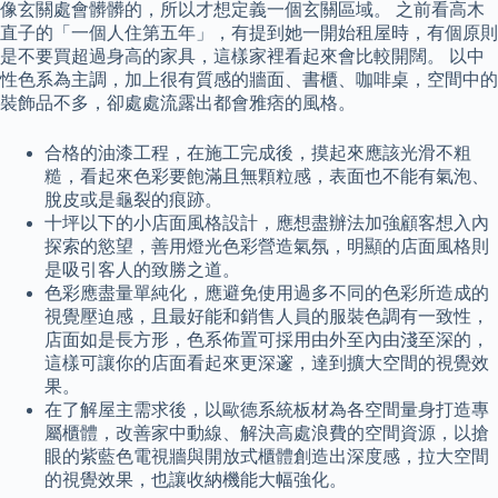
像玄關處會髒髒的，所以才想定義一個玄關區域。 之前看高木
直子的「一個人住第五年」，有提到她一開始租屋時，有個原則
是不要買超過身高的家具，這樣家裡看起來會比較開闊。 以中
性色系為主調，加上很有質感的牆面、書櫃、咖啡桌，空間中的
裝飾品不多，卻處處流露出都會雅痞的風格。
合格的油漆工程，在施工完成後，摸起來應該光滑不粗
糙，看起來色彩要飽滿且無顆粒感，表面也不能有氣泡、
脫皮或是龜裂的痕跡。
十坪以下的小店面風格設計，應想盡辦法加強顧客想入內
探索的慾望，善用燈光色彩營造氣氛，明顯的店面風格則
是吸引客人的致勝之道。
色彩應盡量單純化，應避免使用過多不同的色彩所造成的
視覺壓迫感，且最好能和銷售人員的服裝色調有一致性，
店面如是長方形，色系佈置可採用由外至內由淺至深的，
這樣可讓你的店面看起來更深邃，達到擴大空間的視覺效
果。
在了解屋主需求後，以歐德系統板材為各空間量身打造專
屬櫃體，改善家中動線、解決高處浪費的空間資源，以搶
眼的紫藍色電視牆與開放式櫃體創造出深度感，拉大空間
的視覺效果，也讓收納機能大幅強化。