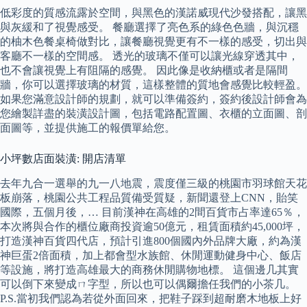
低彩度的質感流露於空間，與黑色的漢諾威現代沙發搭配，讓黑
與灰緩和了視覺感受。 餐廳選擇了亮色系的綠色色牆，與沉穩
的柚木色餐桌椅做對比，讓餐廳視覺更有不一樣的感受，切出與
客廳不一樣的空間感。 透光的玻璃不僅可以讓光線穿透其中，
也不會讓視覺上有阻隔的感覺。 因此像是收納櫃或者是隔間
牆，你可以選擇玻璃的材質，這樣整體的質地會感覺比較輕盈。
如果您滿意設計師的規劃，就可以準備簽約，簽約後設計師會為
您繪製詳盡的裝潢設計圖，包括電路配置圖、衣櫃的立面圖、剖
面圖等，並提供施工的報價單給您。
小坪數店面裝潢: 開店清單
去年九合一選舉的九一八地震，震度僅三級的桃園市羽球館天花
板崩落，桃園公共工程品質備受質疑，新聞還登上CNN，貽笑
國際，五個月後，… 目前漢神在高雄的2間百貨市占率達65％，
本次將與合作的櫃位廠商投資逾50億元，租賃面積約45,000坪，
打造漢神百貨四代店，預計引進800個國內外品牌大廠，約為漢
神巨蛋2倍面積，加上都會型水族館、休閒運動健身中心、飯店
等設施，將打造高雄最大的商務休閒購物地標。 這個邊几其實
可以倒下來變成ㄇ字型，所以也可以偶爾擔任我們的小茶几。
P.S.當初我們認為若從外面回來，把鞋子踩到超耐磨木地板上好