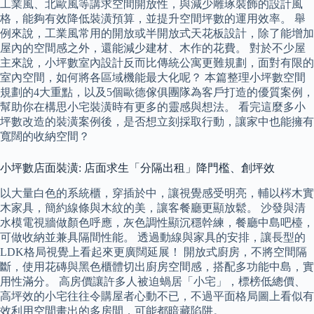
工業風、北歐風等講求空間開放性，與減少雕琢裝飾的設計風
格，能夠有效降低裝潢預算，並提升空間坪數的運用效率。 舉
例來說，工業風常用的開放或半開放式天花板設計，除了能增加
屋內的空間感之外，還能減少建材、木作的花費。 對於不少屋
主來說，小坪數室內設計反而比傳統公寓更難規劃，面對有限的
室內空間，如何將各區域機能最大化呢？ 本篇整理小坪數空間
規劃的4大重點，以及5個歐德傢俱團隊為客戶打造的優質案例，
幫助你在構思小宅裝潢時有更多的靈感與想法。 看完這麼多小
坪數改造的裝潢案例後，是否想立刻採取行動，讓家中也能擁有
寬闊的收納空間？
小坪數店面裝潢: 店面求生「分隔出租」降門檻、創坪效
以大量白色的系統櫃，穿插於中，讓視覺感受明亮，輔以梣木實
木家具，簡約線條與木紋的美，讓客餐廳更顯放鬆。 沙發與清
水模電視牆做顏色呼應，灰色調性顯沉穩幹練，餐廳中島吧檯，
可做收納並兼具隔間性能。 透過動線與家具的安排，讓長型的
LDK格局視覺上看起來更廣闊延展！ 開放式廚房，不將空間隔
斷，使用花磚與黑色櫃體切出廚房空間感，搭配多功能中島，實
用性滿分。 高房價讓許多人被迫蝸居「小宅」，標榜低總價、
高坪效的小宅往往令購屋者心動不已，不過平面格局圖上看似有
效利用空間畫出的多房間，可能都暗藏陷阱。