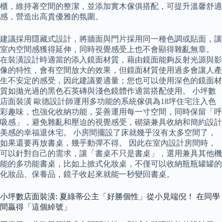
櫃，維持著空間的整潔，並添加實木傢俱搭配，可提升溫馨舒適
感，營造出高貴優雅的氛圍。
建議採用隱藏式設計，將牆面與門片採用同一種色調或貼面，讓
室內空間感獲得延伸，同時視覺感受上也不會顯得雜亂無章。
在裝潢設計時適當的添入鏡面材質，藉由鏡面能夠反射光源與影
像的特性，會有空間放大的效果，但鏡面材質使用過多會讓人產
生不安定的感受，因此建議要適量；您也可以使用深色的鏡面材
質如拋光過的黑色石英磚與淺色鏡體作適當搭配使用。 小坪數
店面裝潢 歐德設計師運用多功能的系統傢俱為18坪住宅注入色
彩趣味，也強化收納功能，妥善運用每一寸空間，同時保留「呼
吸感」，避免雜亂和壓迫的視覺感受，砌築兼具收納和簡約設計
美感的幸福退休宅。 小房間擺設了床就幾乎沒有太多空間了，
如果還要再放書桌，幾乎動彈不得。 因此在室內設計房間時，
可以針對自己的需求，讓「書桌不只是書桌」，選用兼具其他機
能的多功能書桌，比如上掀式化妝桌，不僅可以收納瓶瓶罐罐的
化妝品、保養品，鏡子收起來就能一秒變回書桌。
小坪數店面裝潢: 夏綠蒂公主「好勝個性」從小見端倪！ 在同學
間贏得「這個綽號」