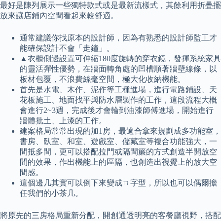
最好是陳列展示一些獨特款式或是最新流樣式，其餘利用折疊擺
放來讓店鋪內空間看起來較舒適。
通常建議你找原本的設計師，因為有熟悉的設計師監工才
能確保設計不會「走鐘」。
▲衣櫃側邊設置可伸縮180度旋轉的穿衣鏡，發揮系統家具
的靈活彈性優勢，在牆面轉角處的凹槽順著牆壁線條，以
板材包覆，不浪費絲毫空間，極大化收納機能。
首先是水電、木作、泥作等工種進場，進行電路鋪設、天
花板施工、地面找平與防水層製作的工作，這段流程大概
會進行2~3週，完成後才會輪到油漆師傅進場，開始進行
牆體批土、上漆的工作。
建案格局常常出現的加1房，最適合拿來規劃成多功能室，
書房、臥室、和室、遊戲室、儲藏室等複合功能強大，一
間抵多間，更可以搭配拉門或隔間簾的方式創造半開放空
間的效果，作出機能上的區隔，也創造出視覺上的放大空
間感。
這個邊几其實可以倒下來變成ㄇ字型，所以也可以偶爾擔
任我們的小茶几。
將原先的三房格局重新分配，開創通透明亮的客餐廳視野，搭配