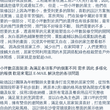
物品做好保護措施。 工程建材會在施工前2~3天先行進場，因此
建議您儘早完成通知工作。 但是，一些小坪數的屋主，他們在
裝修設計上因為坪數小，會受到更多的限制，喜歡的設計方案無
法實施，這是非常苦惱的。 眾所周知，門在裝修中屬於非常重
要的一個部分，可是小坪數對於房門的選擇也有很多限制，最常
見的推門浪費空間，滑門裝不好噪音不斷。 我們需要的不多，
想要的太多，透過簡單的元素更能塑造出小坪數裝修空間的開闊
感，灰白基調色鋪陳整體空間，重點處輔以飾品或重點跳色處
理，純淨的畫面，沉浸其中輕鬆又自在，讓你的家怎麼看都不
膩。 因為疫情居家工作、減少出門，在家悶壞了，人們更嚮往
接觸大自然，居家空間利用溫潤的木質調搭配綠色植栽營造戶外
休閒感 ，回家就是放鬆超chill。
小坪數店面裝潢: 為滿足各項客戶的個案不同 需求 因此 多樣化
的報價 歡迎來電話 E-MAIL 解決您的各項問題
歐德設計團隊為年輕醫師夫妻量身打造完整的居家空間，從預售
屋階段即著手初步規劃，將原本2房1廳的格局改變為開放式客餐
廳及臥室，採用2面收納櫃，讓所有電器及餐廚用品可完整收
納，滿足屋主的烹調需求。 並以白色為主色調，讓15坪的空間
格局，擁有雙倍的遼闊效果，滿足個人居家裝潢喜好，打造簡潔
自由的北歐風格。 設計師在沙發背牆規劃出整面的展示收納