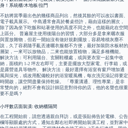
身！系統櫃/木地板/拉門
不妨將當季最出色的幾樣商品列出，然後其餘的可以改以書面、
電子載具展示。 中島通常會高於餐桌些許，藉由這樣的層次，
除了因為坐下吃飯和站著使用的高度不同之外，也能藉此在空間
上區分。 普遍屋主使用後陽台的習慣，大部分多是拿來曬衣服
與置放雜物，但若一開始沒有做好規劃擺放，容易堆積灰塵不
說，久了容易隨手亂丟連曬衣服都不方便，最好加裝防水板材的
層架，一來可以放物品，二來也能放置植物，滿足多種機能。
解決方法：可利用陽台、玄關鞋櫃處，或與更衣室一起集中收
納，面積約 1-2 坪左右即可，主要是擺放大型家電、行李箱，或
是露營道具等物件。 解決方法：最好選擇有浴室有窗戶增加通
風與採光，或改用配備較好的浴室暖風機，每次洗完澡記得要定
時開啟，讓空間盡量保持乾燥。 「尊重溝通、理性專業」是非
常雙向的，絕對不會有設計師惡意對待你的店，他的名聲也很重
要不是嗎？
小坪數店面裝潢: 收納櫃隔間
在工程開始前，請您透過親自拜訪，或是張貼佈告於電梯、公告
欄等顯眼處的方式，通知左鄰右社即將開始裝潢工程，並對家中