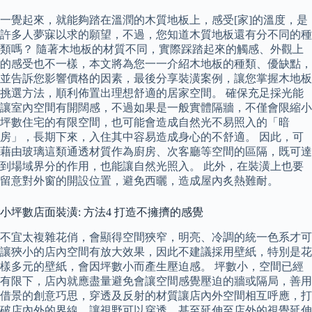
一覺起來，就能夠踏在溫潤的木質地板上，感受[家]的溫度，是
許多人夢寐以求的願望，不過，您知道木質地板還有分不同的種
類嗎？ 隨著木地板的材質不同，實際踩踏起來的觸感、外觀上
的感受也不一樣，本文將為您一一介紹木地板的種類、優缺點，
並告訴您影響價格的因素，最後分享裝潢案例，讓您掌握木地板
挑選方法，順利佈置出理想舒適的居家空間。 確保充足採光能
讓室內空間有開闊感，不過如果是一般實體隔牆，不僅會限縮小
坪數住宅的有限空間，也可能會造成自然光不易照入的「暗
房」，長期下來，入住其中容易造成身心的不舒適。 因此，可
藉由玻璃這類通透材質作為廚房、次客廳等空間的區隔，既可達
到場域界分的作用，也能讓自然光照入。 此外，在裝潢上也要
留意對外窗的開設位置，避免西曬，造成屋內炙熱難耐。
小坪數店面裝潢: 方法4 打造不擁擠的感覺
不宜太複雜花俏，會顯得空間狹窄，明亮、冷調的統一色系才可
讓狹小的店內空間有放大效果，因此不建議採用壁紙，特別是花
樣多元的壁紙，會因坪數小而產生壓迫感。 坪數小，空間已經
有限下，店內就應盡量避免會讓空間感覺壓迫的牆或隔局，善用
借景的創意巧思，穿透及反射的材質讓店內外空間相互呼應，打
破店內外的界線，讓視野可以穿透，甚至延伸至店外的視覺延伸