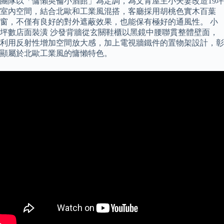
團隊以「慵懶英倫小酒館」為定調，為文青屋主小夫妻改造19坪
室內空間，結合北歐和工業風混搭，客廳採用胡桃色實木百葉
窗，不僅有良好的對外遮蔽效果，也能保有極好的通風性。 小
坪數店面裝潢 沙發背牆從玄關鞋櫃以黑鏡中腰聯貫整體壁面，
利用反射性增加空間放大感，加上電視牆鐵件的置物架設計，彰
顯屬於北歐工業風的慵懶特色。