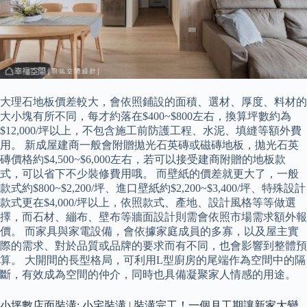
大理石地板價差較大，會依照鋪設的面積、選材、厚度、料材的
大小塊有所不同，每才約落在$400~$800左右，換算坪數約為
$12,000/坪以上，不包含施工前防護工程、水泥、填縫等額外費
用。 新成屋建商一般會附贈拋光石英磚或磁磚地板，拋光石英
磚價格約$4,500~$6,000左右，若可以接受建商附贈的地板款
式，可以省下不少裝修費用哦。 而壁紙的價差就更大了，一般
款式約$800~$2,200/坪、進口壁紙約$2,200~$3,400/坪、特殊設計
款式更在$4,000/坪以上，依照款式、產地、設計風格等等做選
擇，而石材、繃布、壁布等牆面設計則需會依照市場需求額外報
價。 而家具與家電設備，會依據家庭成員的多寡，以及屋主實
際的需求、對於品質或品牌的要求而有不同，也會影響到整體預
算。 大開間的長型格局，可利用L型廚房的尾端作為空間中的隔
斷，有效成為空間的仲介，同時也具備凝聚家人情感的用途。
小坪數店面裝潢: 小宅裝潢 | 裝潢完工！一個月工期讓新家大變