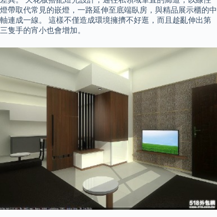
燈帶取代常見的嵌燈，一路延伸至底端臥房，與精品展示櫃的中
軸連成一線。 這樣不僅造成環境擁擠不好逛，而且趁亂伸出第
三隻手的宵小也會增加。