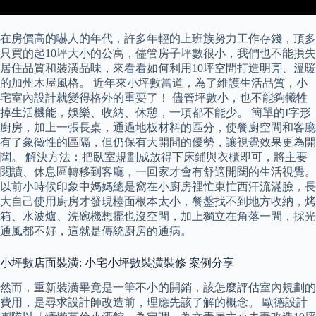
在房價高的嚇人的年代，許多年輕的上班族努力工作存錢，頂多
只買的起10坪大小的公寓，儘管房子坪數很小，我們也不能損失
居住品質和裝潢品味，來看看如何利用10坪空間打造明亮、溫暖
的加州木屋風格。 近年來小坪數當道，為了維護生活品質，小
宅室內設計就變得格外的重要了！ 儘管坪數小，也不能夠犧牲
掉生活機能，娛樂、收納、休憩，一項都不能少。 簡單的I字形
廚房，加上一張長桌，通過地板材料的區分，使餐廚空間和客廳
有了象徵性的區隔，但仍保有大開間的優勢，讓視覺效果更為開
闊。 解決方法：把臥室規劃成放得下床鋪與衣櫃即可，將主要
閱讀、休息區轉移到客廳，一回家才會有舒適開闊的生活視覺。
以前小時候印象中媽媽總是窩在小廚房裡忙東忙西汗流滿臉，長
大自己使用廚房才發現檯面根本太小，餐盤找不到地方收納，烤
箱、水波爐、洗碗機想擺也沒空間，加上獨立在角落一間，採光
通風都不好，這就是傳統廚房的通病。
小坪數店面裝潢: 小宅小坪數裝潢裝修 案例分享
然而，重新裝潢畢竟是一筆不小的開銷，該怎麼評估室內規劃的
費用，是尋求設計師改造前，理應先該了解的概念。 歐德設計