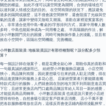
關您的權益。 如此不僅可以讓空間更為開闊，合併的場域也可
以達到家人情感交流的目的。 在空間有限的狀況下，應該避免
過多的隔間或牆壁，這不僅會讓空間狹窄，還會阻擋了光線與空
氣的流通，讓家中變得又陰暗又潮濕。 喜歡在家裡迎賓宴客的
人，非常適合使用中島+餐桌的I字形排列方式，當家中用餐人數
多時，中島也能延伸成為一同用餐之處。 半高隔牆的作法，解
決小坪數開門見灶的困擾，同時可掩飾操作臺上的淩亂，並且有
效在小空間中，區隔出空間機能、完善機能。
小坪數店面裝潢: 地板裝潢設計有那些種類呢？該分配多少預
算？
每一個設計師在做案子，都是花費全副心神，期盼你真的喜歡和
一句最真誠的感謝而已。 給經營小坪數服飾店建議，小店空間
狹小，商品陳列有限，因此要想吸引往來的路人駐足消費，得在
商品進貨陳列和服務上多花心思。 店家經營業者只要能購進獨
特款式流行的服飾，人們就會因在別的地方買不到而願意進店買
下它，且經常更換店內門口處商品陳設常給人耳目一新的感覺，
才能提高商品周轉率。 小坪數店面裝潢 也就是說只要把小店經
營得有特色，自然會吸引固定客戶群來店消費。 店小千萬不要
把各款服飾都堆放在店內，這樣反而會使店鋪內顯得淩亂狹窄，