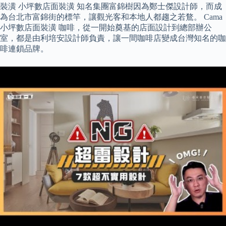
裝潢 小坪數店面裝潢 知名集團富錦樹因為鄭士傑設計師，而成
為台北市富錦街的標竿，讓觀光客和本地人都趨之若鶩。 Cama
小坪數店面裝潢 咖啡，從一開始奠基的店面設計到總部辦公
室，都是由利培安設計師負責，讓一間咖啡店變成台灣知名的咖
啡連鎖品牌。