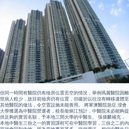
但同一時間有醫院仍有殮房位置丟空的情況，舉例瑪麗醫院因離
世病人較少，故目前殮房仍有位置，但礙於以往沒有轉移遺體至
其他醫院的做法，令空置設施未能善用。 將軍澳醫院急症 浸會
大學獲選為中醫院營運者，校長衞炳江預計，中醫院未必能夠提
供足夠的實習名額，予本地三間大學的中醫生。 張偉麟補充，
本地中醫生三份之一的實習課程可在中醫院學習，三份之二的內