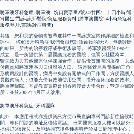
將軍澳牙科急症: 將軍澳 : 坑口寶寧里2號24/廿四/二十四小時/通
宵醫生/門診/診所/醫院/急症服務資料 (將軍澳醫院24小時急症科
服務/地址/電話/診症時間)
其後，您和您的寵物會被帶進其中一間診療室內作詳細的檢查和
評估。 將軍澳牙科急症 我們會跟您討論寵物的狀況，包括診斷
的結果、所需的治療程序或手術步驟等。 將軍澳醫院於1999年
成立，是一所提供第二層醫護服務的醫院，強調以社區為本。
醫院致力與其他醫療伙伴加強合作，提供優質無間的服務，以應
付西貢和將軍澳區與日俱增的人口。 這是醫管局首間採納三角
形病房設計的醫院，病房中央設有開放式的工作間，方便醫護人
員觀察病人；也能充份有效地使用空間，提升臨床服務的效率。
將軍澳醫院、基督教靈實協會和香港浸會大學合作，營運中醫診
所，並於2006年4月正式啟用。
將軍澳牙科急症: 牙科團隊
此外，本應用程式亦提供資訊方便市民查詢專科門診新症輪候時
間、專科門診的地址及聯絡電話。 日間醫療服務大樓可以額外
提供178張床位，及容納擴充後各種專科門診及日間護理中心，