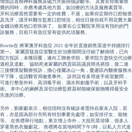
增加設置精神科服務及磁力共振掃描診斷等。 其實在你衡量收
費的同時，亦應考慮其他方面，如治療的方法及服務素質等。
牙科治療當然需要有一定的收費，不過，如果你定期作口腔檢查
及洗牙，讓牙科醫生監察口腔情況，相信日後你就不用花費大量
金錢治療其他口腔疾病了。 如要在公立醫院享用沒有預約的門
診服務，目前只有急症室有提供此項服務。
Bowtie在 將軍澳牙科急症 2021 全年於直接銷售渠道中持續排行
第一。 家屬質疑急症室醫生於治療期間沒仔細了解病情，已向
院方投訴，未獲回覆，遂向工聯會求助，要求院方盡快交代治療
過程及道歉。 協助死者家屬的西貢區區議員簡兆祺指，接二連
三接獲懷疑醫療投訴，擔心僅屬冰山一角，憂慮區內醫療服務水
平下降，促請醫管局徹查事件。 診所設有多用途手術室數間，
可進行整形外科、高消毒手術、濕水和創傷手術，以及牙科手
術。 本中心的麻醉及深切治療監察器材能確保寵物獲得最安全
先進的治療。
另外，劉家獻表示，相信現時沒有確診者需待在家未入院，若
有，亦是因為部分市民有特別事要先處理，如安排仔女、寵物
等。 在喪禮舉行地點，東京增上寺外，大批民眾排隊，很多人
穿著黑色衣服獻花。 喪禮將在當地時間下午1時，以私人方式進