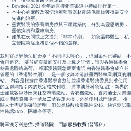
Bowtie在 2021 全年於直接銷售渠道中持續排行第一。
本中心的麻醉及深切治療監察器材能確保寵物獲得最安全
先進的治療。
靈實醫院的療養病房位於三座建築內，分別為靈恩病房，
靈佑病房和靈康病房。
如果在夜間或上文提到「非常時期」，如急需睇醫生，私
立醫院急症服務是個不錯的選擇。
裁判官提醒他法庭命令「不能掉以輕心」，但因案件已審結，不
會再追究。 關於網頁版面安排及上載之詳情，請與香港醫學會
秘書處聯絡為荷。 將軍澳醫院急症室電話 由香港醫學會成立並
管理的《香港醫生網》，是一個收錄本港註冊西醫執業網頁的網
站。 內容是根據由香港醫學會擬訂並獲香港醫務委員批准使用
的互聯網指引內的規定格式刊載。 將軍澳牙科急症 註：新界的
士如載客經沙田來往荃灣港鐵站、青衣機鐵站、香港迪士尼樂園
或香港國際機場一號及二號客運大樓，必須使用城門隧道。 相
關人士需提供確診證明，例如是核酸檢測陽性SMS、快速測試陽
性確認SMS、隔離令等等。
將軍澳牙科急症: 播道醫院 – 門診服務收費 (普通科)