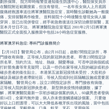
劃所保障。 院方即時報警並通知衞生防護中心，醫院保安員亦
在醫院附近範圍搜索，但沒有發現。 一名年長女病人上月底因
腹痛經救護車送往將軍澳醫院急症室，當時醫生診斷她為一般腹
痛，安排留醫再作檢查。 豈料留院十小時後醫生發現女病人腸
穿洞，並已出現併發症，經手術急救後送往深切治療部留醫，直
至本月廿日不治。 將軍澳醫院急症室電話 2001年2月5日將軍澳
醫院正式全面投入服務當中包括24小時急症室服務。
將軍澳牙科急症: 專科門診服務簡介
【2月16日】醫管局公布，由2月16日起，啟動7間指定診所，專
門接收有病徵、正等候入院的新冠肺炎患者。 即查23間指定診
所名單、預約方法、地址、熱線、關愛專線、可否申請病假紙或
打針豁免書等常見疑問，以及一些仍在家等候入院的確診或初步
確步患者的衞生貼士。 本港第五波新冠疫情未受控，大批初步
確診及確診患者滯留社區，等候入院或到社區隔離設施或需要居
家隔離。 醫管局公布，設立23間指定診所，專門接收有病徵、
正等候入院的新冠肺炎患者。 新型肺炎疫惰持續擴散，據了
解，將軍澳醫院最新一宗初步確診個案的病人，60歲男患者發病
前14日，全家均無外遊，病人亦未曾接觸過確診個案。 只要做
好以上口腔護理，可以大大降低各種牙疾出現的風險，當中包括
牙齒敏感、牙齦發炎、口臭、蛀牙、牙石、牙周病等。