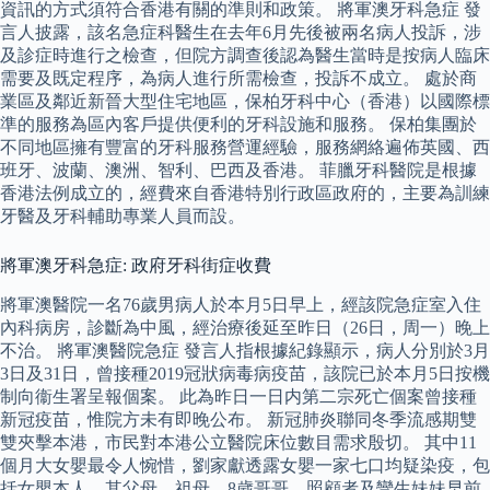
資訊的方式須符合香港有關的準則和政策。 將軍澳牙科急症 發
言人披露，該名急症科醫生在去年6月先後被兩名病人投訴，涉
及診症時進行之檢查，但院方調查後認為醫生當時是按病人臨床
需要及既定程序，為病人進行所需檢查，投訴不成立。 處於商
業區及鄰近新晉大型住宅地區，保柏牙科中心（香港）以國際標
準的服務為區內客戶提供便利的牙科設施和服務。 保柏集團於
不同地區擁有豐富的牙科服務營運經驗，服務網絡遍佈英國、西
班牙、波蘭、澳洲、智利、巴西及香港。 菲臘牙科醫院是根據
香港法例成立的，經費來自香港特別行政區政府的，主要為訓練
牙醫及牙科輔助專業人員而設。
將軍澳牙科急症: 政府牙科街症收費
將軍澳醫院一名76歲男病人於本月5日早上，經該院急症室入住
內科病房，診斷為中風，經治療後延至昨日（26日，周一）晚上
不治。 將軍澳醫院急症 發言人指根據紀錄顯示，病人分別於3月
3日及31日，曾接種2019冠狀病毒病疫苗，該院已於本月5日按機
制向衞生署呈報個案。 此為昨日一日内第二宗死亡個案曾接種
新冠疫苗，惟院方未有即晚公布。 新冠肺炎聯同冬季流感期雙
雙夾擊本港，市民對本港公立醫院床位數目需求殷切。 其中11
個月大女嬰最令人惋惜，劉家獻透露女嬰一家七口均疑染疫，包
括女嬰本人、其父母、祖母、8歲哥哥、照顧者及孿生妹妹早前