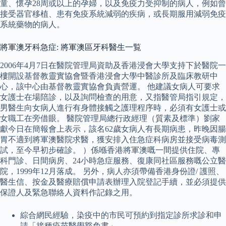
童、懷孕28周或以上的孕婦，以及免疫力受抑制的病人，例如曾
接受器官移植、患有免疫系統減弱的疾病，或長期服用減弱免疫
系統藥物的病人。
將軍澳牙科急症: 將軍澳區牙科醫生一覧
2006年4月7日在醫院管理局資助及香港浸會大學支持下於醫院一
樓開設基督教靈實協會暨香港浸會大學中醫診所及臨床教研中
心，該中心由基督教靈實協會負責營運。 他建議女病人可要求
女護士在場陪診，以及詢問檢查的用意，又指醫管局指引規定，
男醫生向女病人進行有身體接觸之護理程序時，必須有女護士或
女職工在旁借眼。 醫院管理局總行政經理（質素及標準）劉家
獻今日在簡報會上表示，該名62歲女病人有長期病患，昨晚因腸
胃不適到將軍澳醫院求醫，獲安排入住急症科病房並接受病毒測
試，至今早初步確診。 ）係喺香港將軍澳嘅一間提供住院、專
科門診、日間病房、24小時急症服務、復康同社區服務嘅公立醫
院，1999年12月落成。 另外，病人亦須帶備香港身份證/ 護照、
醫生信、按金及醫療賠償申請表辦理入院登記手續，並必須提供
保證人及緊急聯絡人資料作記錄之用。
綜合網民經驗，染疫中的市民可預約到指定診所求診和申
請「接種疫苗醫學豁免書」。