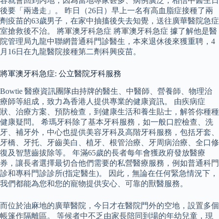
容就會回到內地，因為當地專家甚多、病例廣泛，相信中醫生日
後要「兩邊走」。 昨日（26日）早上一名有高血脂症接種了兩
劑疫苗的63歲男子，在家中抽搐後失去知覺，送往廣華醫院急症
室搶救後不治。 將軍澳牙科急症 將軍澳牙科急症 據了解他是醫
院管理局九龍中聯網普通科門診醫生，本來退休後來獲重聘，4
月16日在九龍醫院接種第二劑科興疫苗。
將軍澳牙科急症: 公立醫院牙科服務
Bowtie 醫療資訊團隊由持牌的醫生、中醫師、營養師、物理治
療師等組成，致力為香港人提供專業的健康資訊。 由疾病症
狀、治療方案、預防檢查，到健康生活和養生貼士，解答你種種
健康疑問。 希瑪牙科除了基本牙科服務，如一般口腔檢查、洗
牙、補牙外，中心也提供美容牙科及高階牙科服務，包括牙套、
牙橋、牙托、牙齒美白、植牙、根管治療、牙周病治療、全口修
復及智慧齒拔除等。 年滿65歲的長者每年會獲政府發放醫療
券，讓長者選擇最切合他們需要的私營醫療服務，例如普通科門
診和專科門診診所(指定醫生)。 因此，無論在任何緊急情況下，
我們都能為您和您的寵物提供安心、可靠的獸醫服務。
而位於油麻地的廣華醫院，今日才在醫院門外的空地，設置多個
帳篷作隔離區。 等候者中不乏由家長陪同到場的年幼兒童，現