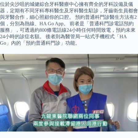
位於尖沙咀的城健綜合牙科醫療中心擁有齊全的牙科設備及儀
器，定期有不同牙科專科醫生及牙科醫生駐診，牙齒衛生員都會
與牙醫合作，細心照顧你的口腔。 預約普通科門診醫生方法有2
個，分別為熱線、HA Go App。 前者是「普通科門診電話預約
服務」，可透過約800條電話線24小時任何時間致電，預約未來
24小時的診症名額。 後者則為醫管局一站式手機程式「HA
Go」內的「預約普通科門診」功能。