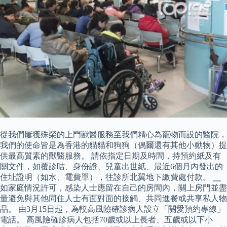
從我們屢獲殊榮的上門獸醫服務至我們精心為寵物而設的醫院，
我們的使命皆是為香港的貓貓和狗狗（偶爾還有其他小動物）提
供最高質素的獸醫服務。 請依指定日期及時間，持預約紙及有
關文件，如覆診咭、身份證、兒童出世紙、最近6個月內發出的
住址證明（如水、電費單），往診所北翼地下繳費處付款。 ╴
如家庭情況許可，感染人士應留在自己的房間內，關上房門並盡
量避免與其他同住人士有面對面的接觸、共同進餐或共享私人物
品。 由3月15日起，為較高風險確診病人設立「關愛預約專線」
電話。 高風險確診病人包括70歲或以上長者、五歲或以下小