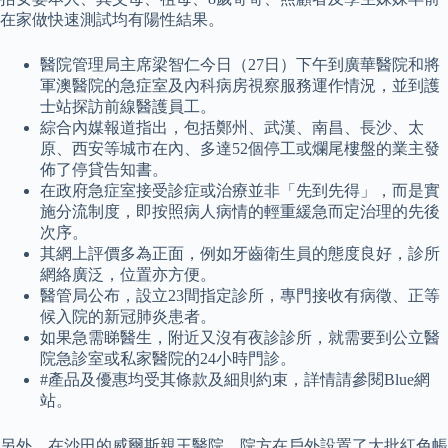
在家做快速測試均有陽性結果。
醫院管理局主席梁智仁今日（27日）下午到廣華醫院和將
軍澳醫院的急症室及內科病房視察服務運作情況，並到護
士站探訪前線醫護員工。
綜合內媒報道指出，包括鄭州、武漢、南昌、長沙、太
原、西安等城市在內、多達52個停工或爛尾樓盤的業主發
佈了停貸告知書。
在政府急症室接受診症或治療並非「先到先得」，而是實
施分流制度，即按照病人病情的輕重緩急而定治理的先後
次序。
其網上評價多為正面，例如牙齒衛生員的態度良好，診所
網絡廣泛，位置亦方便。
醫管局公布，設立23間指定診所，專門接收有病徵、正等
候入院的新冠肺炎患者。
如果急需睇醫生，附近又沒有夜診診所，就需要到公立醫
院急診室或私家醫院的24小時門診。
#產品及優惠均受其條款及細則約束，詳情請參閱Blue網
站。
另外，在沙田的威爾斯親王醫院，院方在戶外設置了大批紅色帳