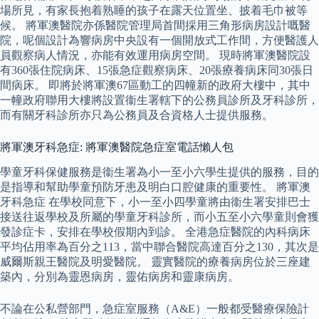
場所見，有家長抱着熟睡的孩子在露天位置坐、披着毛巾被等
候。 將軍澳醫院亦係醫院管理局首間採用三角形病房設計嘅醫
院，呢個設計為響病房中央設有一個開放式工作間，方便醫護人
員觀察病人情況，亦能有效運用病房空間。 現時將軍澳醫院設
有360張住院病床、15張急症觀察病床、20張療養病床同30張日
間病床。 即將於將軍澳67區動工的四幢新的政府大樓中，其中
一幢政府聯用大樓將設置衞生署轄下的公務員診所及牙科診所，
而有關牙科診所亦只為公務員及合資格人士提供服務。
將軍澳牙科急症: 將軍澳醫院急症室電話懶人包
學童牙科保健服務是衞生署為小一至小六學生提供的服務，目的
是指導和幫助學童預防牙患及明白口腔健康的重要性。 將軍澳
牙科急症 在學校同意下，小一至小四學童將由衞生署安排巴士
接送往返學校及所屬的學童牙科診所，而小五至小六學童則會獲
發診症卡，安排在學校假期內到診。 全港急症醫院的內科病床
平均佔用率為百分之113，當中聯合醫院高達百分之130，其次是
威爾斯親王醫院及明愛醫院。 靈實醫院的療養病房位於三座建
築內，分別為靈恩病房，靈佑病房和靈康病房。
不論在公私營部門，急症室服務（A&E）一般都受醫療保險計