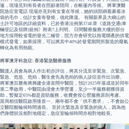
篷，現場見到有長者在照顧者陪同，在帳篷內等候。 將軍澳醫
院急症室電話 現場亦見到有女童在等候，她的頭部綁着裹着冰
袋的毛巾，估計女童有發燒，借此降溫。 有關新界及大嶼山的
士許可地區的詳細資料，已於香港法例第374E章《道路交通(車
輛登記及領牌)規例》附表7上列明。 日間醫療服務大樓的部分
地方採用較省電的發光二極管，院方亦會研究以熱電聯產的供電
模式發電，如果採用，可以將其中40%於發電期間所製造的廢氣
轉化為有用熱能。
將軍澳牙科急症: 香港緊急醫療服務
醫護人員會為病人作出初步評估，將其分流至非緊急、次緊急、
緊急、危急、危殆，醫生會先為危殆的病人診症並作出治療。
將軍澳百勝角將興建全港首間中醫院，預計2025年落成並於同年
第二季啟用，中醫院由浸會大學營運，至少一半服務都獲得資
助，暫擬定65%都是資助服務，收費會按公營服務原則考慮。
當局相信醫院啟用後首一、兩年都不會「供不應求」，不會如公
立醫院般輪候時間過長。 至於次緊急及非緊急的病人，因為他
們身體狀況相對地穩定，急症室輪候時間亦相對地較長。