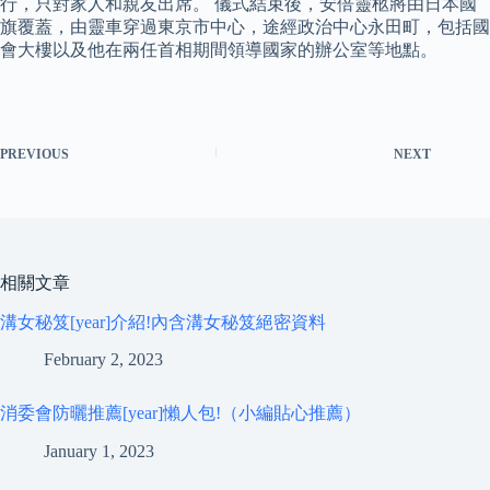
行，只對家人和親友出席。 儀式結束後，安倍靈柩將由日本國
旗覆蓋，由靈車穿過東京市中心，途經政治中心永田町，包括國
會大樓以及他在兩任首相期間領導國家的辦公室等地點。
PREVIOUS
NEXT
相關文章
溝女秘笈[year]介紹!內含溝女秘笈絕密資料
February 2, 2023
消委會防曬推薦[year]懶人包!（小編貼心推薦）
January 1, 2023