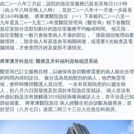
由二○一八年三月起，該院的急症室服務已延長至每日12小時
（由上午八時至晚上八時），並於二○一八年十一月進一步延長
至24小時服務。 將軍澳醫院急症 （一）下表載列二○一八至一
九年度及二○一九至二○年度醫院管理局（醫管局）轄下各醫院
急症室按分流類別劃分的急症室服務平均輪候時間。 他又指，
急症室醫生一般只會檢查病人不適的部位，「撞親個頭無理由要
聽埋肺」，除非病人有尿道炎等相關病徵，或需要X光檢查及電
腦掃描，才會查問月經及腹部不適情況。
將軍澳牙科急症: 醫療及牙科福利資格核證系統
醫管局已訂立服務目標，以確保有急切醫療需要的病人能在合理
的時間內得到診治。 被分流為危殆類別的病人，他們無需等
候，會即時獲得醫護人員治理。 一名有長期病患的62歲女病
人，於八月六日因發燒及肚瀉於本院急症室就診。 病人並沒有
外遊紀錄及沒有接觸過2019冠狀病毒病確診人士，亦不涉及已知
群組個案。 將軍澳醫院急症 病人經醫生初步診斷為腸胃炎，並
於翌日（八月七日）凌晨二時三十三分入住急症科病房。