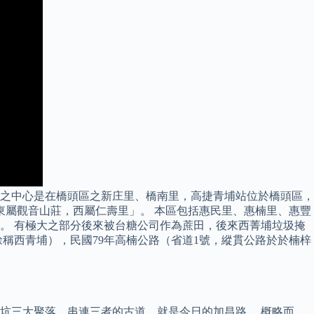
之中心是在橋頭區之新庄里、橋南里，高捷青埔站位於橋頭區，
東屬觀音山莊，西屬仁壽里」。 本區包括惠民里、惠楠里、惠豐
。 有極大之部分後來被台糖公司作為蔗田，後來西菁埔垃圾掩
稱西青埔），民國79年高楠公路（省道1號，縱貫公路於於楠梓
坑三大聚落，串連三者的古道，就是今日的加昌路。 概略而