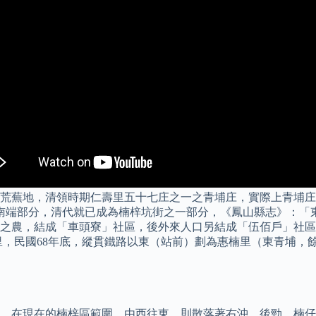
荒蕪地，清領時期仁壽里五十七庄之一之青埔庄，實際上青埔庄
庄南端部分，清代就已成為楠梓坑街之一部分，《鳳山縣志》：「
之農，結成「車頭寮」社區，後外來人口另結成「伍佰戶」社區
，民國68年底，縱貫鐵路以東（站前）劃為惠楠里（東青埔，餘
，在現在的楠梓區範圍，由西往東，則散落著右沖、後勁、楠仔