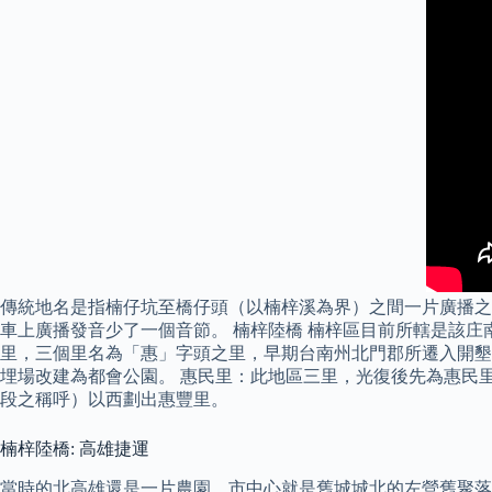
傳統地名是指楠仔坑至橋仔頭（以楠梓溪為界）之間一片廣播之
車上廣播發音少了一個音節。 楠梓陸橋 楠梓區目前所轄是該
里，三個里名為「惠」字頭之里，早期台南州北門郡所遷入開墾
埋場改建為都會公園。 惠民里：此地區三里，光復後先為惠民里
段之稱呼）以西劃出惠豐里。
楠梓陸橋: 高雄捷運
當時的北高雄還是一片農園，市中心就是舊城城北的左營舊聚落