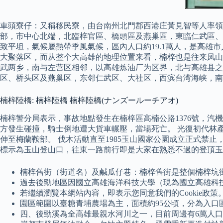
車頭寮仔：又稱移民寮，由台南州北門郡西港庄黃見智等人率領
部，市中心北端，北臨梓官區、橋頭區及燕巢區，東臨仁武區、
致平坦，氣候屬熱帶季風氣候，區內人口約19.1萬人，是高雄
大聚落区，而从整个大高雄的地理位置来看，楠梓也是往来凤山
武两乡，南与左营区相邻，以高雄炼油厂为区界，北与高雄县之
区、桥头区及燕巢区，东邻仁武区、大社区，西滨台湾海峡，南
楠梓陸橋: 楠梓陸橋 楠梓陸橋(ナンズールーチアオ)
楠梓警分局表示，事故地點發生在楠梓區高楠公路1376號，
方發生碰撞，騎士倒地遭大貨車輾壓，當場死亡。 光復初代林產
伸至梅蘭鞍部。 伐木活動直至1985玉山國家公園成立正式禁
標示為玉山登山口，往東一路前行即是大家在熟悉不過的登頂玉
楠梓舊街（街道名）及鹹瓜仔巷：楠梓舊街是整個楠梓坑
過去後勁地區因國立高雄海洋科技大學（現為國立高雄科
若繼續瀏覽本網站內容，即表示您同意我們的Cookie政策
園區範圍以臺糖青埔農場為主，面積約95公頃，分為入口
四、後勁溪為全高雄最親水河川之一，目前周邊有6萬人