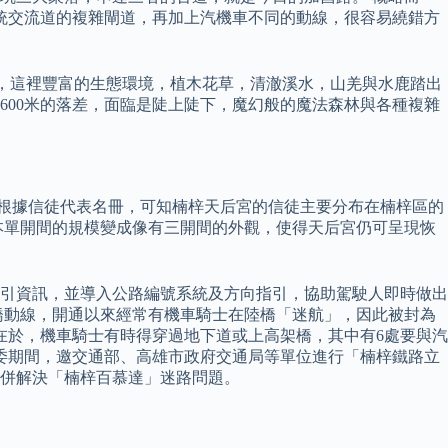
統交流道的複雜閘道，再加上汽機車不同的動線，很容易繞錯方
林，這裡豐富的生態環境，植木花草，清澈溪水，山羌與水鹿踏出
600米的落差，面臨是陡上陡下，魔幻般的魔法森林與各種複雜
 而根據信徒代表名冊，可知楠梓天后宮的信徒主要分布在楠梓區的
本單開間的規模變成像有三開間的外觀，使得天后宮仍可呈現恢
引資訊，並導入公路編號系統及方向指引，協助駕駛人即時做出
橋動線，開通以來經常有機車騎士在陸橋「迷航」，因此被封為
在於，機車騎士有時得穿過地下道或上高架橋，其中有6處要與汽
立委期間，邀交通部、高雄市政府交通局等單位進行「楠梓鐵路立
一併解決「楠梓百慕達」迷路問題。