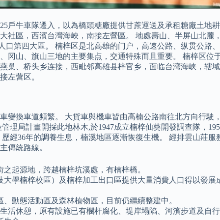
25戶牛車隊遷入，以為橋頭糖廠提供甘蔗運送及承租糖廠土地耕
大社區，西濱台灣海峽，南接左營區。 地處壽山、半屏山北麓
市人口第四大區。 楠梓区是北高雄的门户，高速公路、纵贯公路
、冈山、旗山三地的主要集点，交通特殊而且重要。 楠梓区位
燕巢、桥头乡连接，西毗邻高雄县梓官乡，面临台湾海峡，辖域
接左营区。
汽機車變換車道頻繁。 大貨車與機車皆由高楠公路南往北方向行
管理局計畫開採此地林木,於1947成立楠梓仙葵開發調查隊，1
止，歷經36年的調養生息，楠溪地區逐漸恢復生機。 經排雲山莊
主傳統路線。
街之起源地，跨越楠梓坑溪處，有楠梓橋。
技大學楠梓校區）及楠梓加工出口區提供大量消費人口得以發展
。
區、動態活動區及森林植物區，目前仍繼續整建中。
口生活休憩，原有設施已有欄杆腐化、堤岸塌陷、河濱步道及自