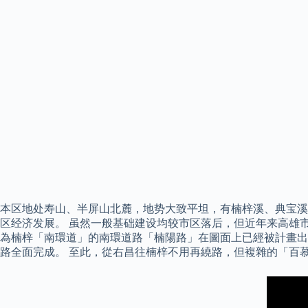
本区地处寿山、半屏山北麓，地势大致平坦，有楠梓溪、典宝溪
区经济发展。 虽然一般基础建设均较市区落后，但近年来高雄市
為楠梓「南環道」的南環道路「楠陽路」在圖面上已經被計畫出來
路全面完成。 至此，從右昌往楠梓不用再繞路，但複雜的「百