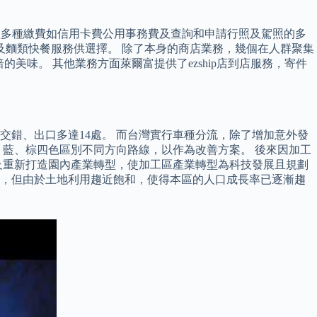
處理多種繳費如信用卡費公用事務費及查詢和申請行照及駕照的多
及麵類快餐服務供選擇。 除了本身的商店業務，幾個在人群聚集
的美味。 其他業務方面萊爾富提供了ezship店到店服務，寄件
錯、出口多達14處。 而台灣實行車種分流，除了增加意外發
、藍、棕四色區別不同方向路線，以作為改善方案。 後來因加工
助及重新打造園內產業轉型，使加工區產業轉型為科技發展且規劃
區，但由於土地利用趨近飽和，使得本區的人口成長率已逐漸趨