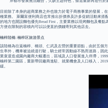
岸都市發展無法融合，欠缺主題特色，亟需重新再造付於
目前除了本身的超商業務之外也致力於電子商務事業的發展，在許
種業務。 萊爾富便利商店也常推出折價券及許多促銷活動來搭
的地方也開設麵包優先Bread First，主要業務以現烤麵包
方便在限制的容積內可以以便直的價錢寄到其他店去。
楠梓陸橋: 楠梓区旅游景点
該陸橋為往返楠梓、橋頭、仁武及左營的重要節點，由於五個方
生率外，機車被迫繞道行駛，騎士經常因動線不熟而迷路，因此被
業衰退造成園內廠商大幅遷出，區域及人口發展進入停滯，199
楠梓第二園區，重新帶回廠商進駐、就業機會及人口移入，201
緩。