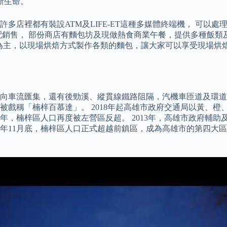
新生命。
多店裡都有裝設ATM及LIFE-ET這種多媒體終端機， 可以
配銷售， 部份商店有麵包坊及現做熱食商業午餐，提供多種飯類
及餐點為主，以現場烘焙方式製作各類的麵包，讓大家可以享受現場烘焙
向車流匯集，還有後勁溪、縱貫線鐵路阻隔，汽機車匝道及環道交
戲稱「楠梓百慕達」。 2018年起高雄市政府交通局以黃、橙
9年，楠梓區人口再度被左營區反超。 2013年，高雄市政府輔
9年11月底，楠梓區人口正式超越前鎮區，成為高雄市的第四大