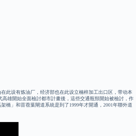
油在此设有炼油厂，经济部也在此设立楠梓加工出口区，带动本
年代高雄開始全面檢討都市計畫後，這些交通瓶頸開始被檢討，作
」和苜蓿葉閘道系統是到了1999年才開通，2001年聯外道