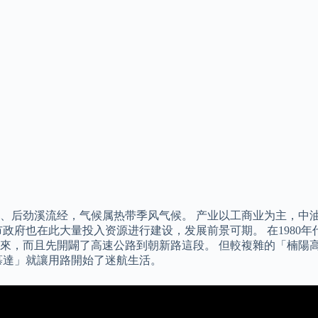
、后劲溪流经，气候属热带季风气候。 产业以工商业为主，中
政府也在此大量投入资源进行建设，发展前景可期。 在1980
，而且先開闢了高速公路到朝新路這段。 但較複雜的「楠陽高架橋
慕達」就讓用路開始了迷航生活。