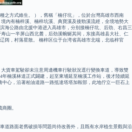
種之方式維生。 ），舊稱「楠仔坑」，位於台灣高雄市西南
，境內有楠梓溪、楠梓坑溪、典寶溪及後勁溪流經，全境地勢大
、滨海公路由北援中港进入高雄市，分别接楠仔坑、后劲、右昌三
于寿山一半屏山西北麓，后劲溪蜿蜒其间，东接高雄县大社、仁
辽阔，村落星散。 楠梓区位于台湾省高雄市北端，北临梓官
駛，大貨車駕駛卻未注意周邊機車行駛狀況逕行變換車道，導致雙
954年楠溪林道正式闢建，起至東埔延至楠溪工作站，後才陸續延
服務中心，沿著柏油道路一路抵達塔塔加鞍部，此地佇立一巨石上
成商圈。
行車道路面老舊破損等問題尚待改善外，且既有水岸植生景觀與沿