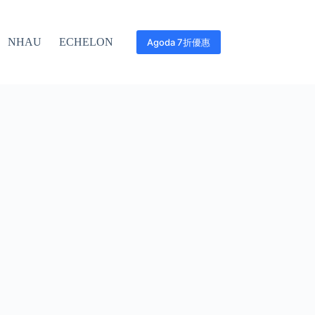
NHAU
ECHELON
Agoda 7折優惠