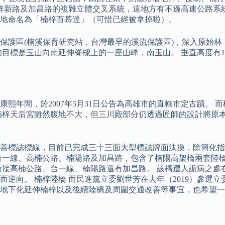
梓新路及加昌路的複雜立體交叉系統，這地方有不遜高速公路系
」將此地命名為「楠梓百慕達」（可惜已經被拿掉啦）。
保護區(楠溪保育研究站，台灣最早的溪流保護區)，深入原始
目標是玉山向南延伸脊樑上的一座山峰，南玉山。 垂直高度有1
熙年間，於2007年5月31日公告為高雄市的直轄市定古蹟。
楠梓天后宮雖然腹地不大，但三川殿部分仍透過匠師的設計將原
善標誌標線，目前已完成三十三面大型標誌牌面汰換，除簡化指
台一線、高楠公路、楠陽路及加昌路，包含了楠陽高架橋兩套陸
銜接高楠公路、台一線、楠陽路還有加昌路。 該橋遭人詬病之處
逆向。 楠梓陸橋 而民進黨立委劉世芳在去年（2019）參選
路地下化延伸楠梓以及後續陸橋及周圍交通改善等事宜，也希望