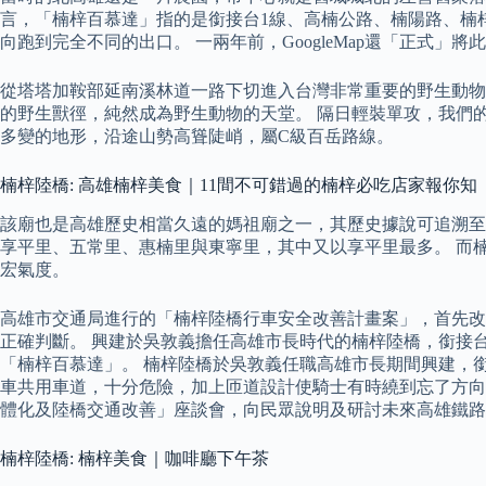
言，「楠梓百慕達」指的是銜接台1線、高楠公路、楠陽路、楠
向跑到完全不同的出口。 一兩年前，GoogleMap還「正式
從塔塔加鞍部延南溪林道一路下切進入台灣非常重要的野生動物
的野生獸徑，純然成為野生動物的天堂。 隔日輕裝單攻，我們的
多變的地形，沿途山勢高聳陡峭，屬C級百岳路線。
楠梓陸橋: 高雄楠梓美食｜11間不可錯過的楠梓必吃店家報你知
該廟也是高雄歷史相當久遠的媽祖廟之一，其歷史據說可追溯至康
享平里、五常里、惠楠里與東寧里，其中又以享平里最多。 而
宏氣度。
高雄市交通局進行的「楠梓陸橋行車安全改善計畫案」，首先改
正確判斷。 興建於吳敦義擔任高雄市長時代的楠梓陸橋，銜接
「楠梓百慕達」。 楠梓陸橋於吳敦義任職高雄市長期間興建，
車共用車道，十分危險，加上匝道設計使騎士有時繞到忘了方向而
體化及陸橋交通改善」座談會，向民眾說明及研討未來高雄鐵
楠梓陸橋: 楠梓美食｜咖啡廳下午茶