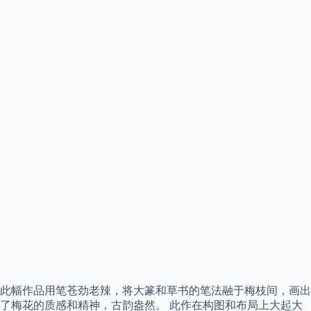
此幅作品用笔苍劲老辣，将大篆和草书的笔法融于梅枝间，画出
了梅花的质感和精神，古韵盎然。 此作在构图和布局上大起大