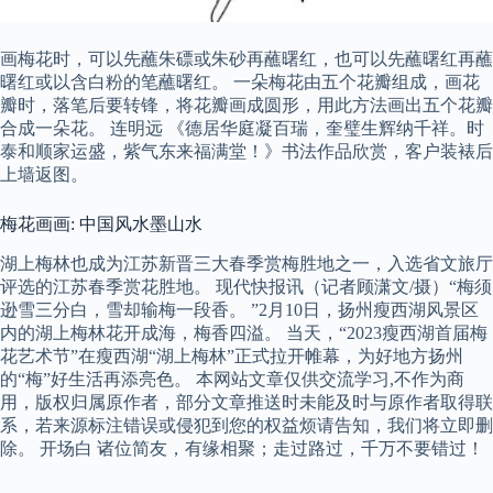
画梅花时，可以先蘸朱磦或朱砂再蘸曙红，也可以先蘸曙红再蘸
曙红或以含白粉的笔蘸曙红。 一朵梅花由五个花瓣组成，画花
瓣时，落笔后要转锋，将花瓣画成圆形，用此方法画出五个花瓣
合成一朵花。 连明远 《德居华庭凝百瑞，奎璧生辉纳千祥。时
泰和顺家运盛，紫气东来福满堂！》书法作品欣赏，客户装裱后
上墙返图。
梅花画画: 中国风水墨山水
湖上梅林也成为江苏新晋三大春季赏梅胜地之一，入选省文旅厅
评选的江苏春季赏花胜地。 现代快报讯（记者顾潇文/摄）“梅须
逊雪三分白，雪却输梅一段香。 ”2月10日，扬州瘦西湖风景区
内的湖上梅林花开成海，梅香四溢。 当天，“2023瘦西湖首届梅
花艺术节”在瘦西湖“湖上梅林”正式拉开帷幕，为好地方扬州
的“梅”好生活再添亮色。 本网站文章仅供交流学习,不作为商
用，版权归属原作者，部分文章推送时未能及时与原作者取得联
系，若来源标注错误或侵犯到您的权益烦请告知，我们将立即删
除。 开场白 诸位简友，有缘相聚；走过路过，千万不要错过！