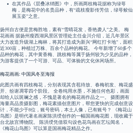
在其作品《层叠冰绡图》中，所画两枝梅花据称为绿萼
梅，是梅花中的名贵品种，有“疏枝瘦影传芳信，绿萼鲛仙
展玉姿”之意。
扬州自古便是赏梅胜地，素有“雪晴花发，香艳袭人”之美。 梅
花画画 据扬州瘦西湖风景区管理处主任金川介绍，近几年景区
大力改造升级湖上梅林，将其打造成为新兴“网红打卡地”，面积
近300亩，种植过万株、百余个品种的梅花。 今年新增了60多个
品种的梅花，其中黄香梅、跳枝梅等属于扬州较为少见的品种，
为游客提供了一个可游、可品、可体验的文化休闲场所。
梅花画画: 中国风冬至海报
此图共画有四枝梅花，分别表现其含苞待放、春梅初发、梅花盛
开、纷谢凋零四个阶段。 全卷纯用水墨，不施任何色彩，画面
却给人以斑斓之感，不愧是著名的梅花画作品之一。 摄图拥有
海量高品质摄影图，梅花素描创意图片，帮您更快的完成创意设
计，不能少于8位，账号密码，本土人像，已有账号？ 《梅花山
鸟图》是明代著名画家陈洪绶创作的一幅国画梅花图，现收藏于
台北故宫博物院。 陈洪绶凭借双勾设色花鸟画在艺坛闻名，
《梅花山鸟图》可以算是国画梅花精品之作。