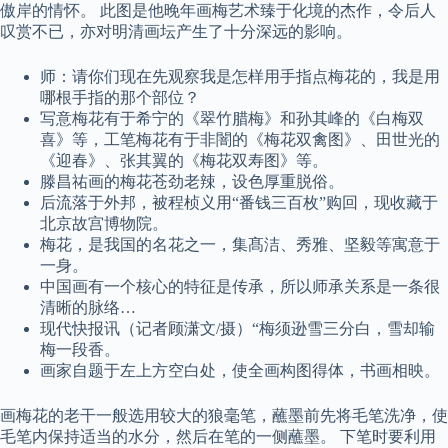
傲岸的情怀。 此图是他晚年画梅艺术臻于化境的杰作，令后人
叹赏不已，亦对明清画坛产生了十分深远的影响。
师：请你们现在先观察我是怎样用手指点梅花的，我是用
哪根手指的那个部位？
写意梅花有于希宁的《翠竹腊梅》和孙其峰的《白梅双
喜》等，工笔梅花有于非闇的《梅花双禽图》、田世光的
《迎春》、张其翼的《梅花双寿图》等。
滕昌祐画的梅花苍劲老辣，设色厚重脱俗。
后流落于外邦，被程桢义用“番钱三百枚”购回，现收藏于
北京故宫博物院。
梅花，是我国的名花之一，集髙洁、秀雅、坚毅等寓意于
一身。
中国画有一个核心的特征是传承，所以师承关系是一条很
清晰的脉络…
现代快报讯（记者顾潇文/摄）“梅须逊雪三分白，雪却输
梅一段香。
画家自题于左上方空白处，使全画构图得体，书画相映。
画梅花的老干一般选用较大的狼毫笔，蘸墨前先将毛笔洗净，使
毛笔内保持适当的水分，然后在笔的一侧蘸墨。 下笔时要利用