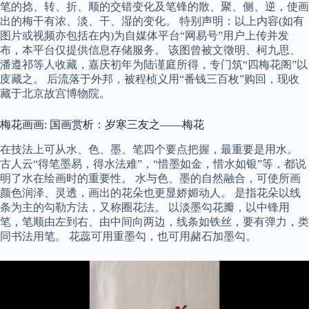
笔的捻、转、折、顺的交错变化及笔锋的散、聚、侧、逆，使画
出的梅干有浓、淡、干、湿的变化。 特别声明：以上内容(如有
图片或视频亦包括在内)为自媒体平台“网易号”用户上传并发
布，本平台仅提供信息存储服务。 该图曾被文徵明、柯九思、
潘遵祁等人收藏，嘉庆初年为陆谨庭所得，专门筑“四梅花阁”以
庋藏之。 后流落于外邦，被程桢义用“番钱三百枚”购回，现收
藏于北京故宫博物院。
梅花画画: 国画赏析：岁寒三友之——梅花
在技法上可从水、色、墨、笔四个要点把握，最重要是用水。
古人云“得笔墨易，得水法难”，“惜墨如金，惜水如银”等，都说
明了水在绘画时的重要性。 水与色、墨的自然融合，可使所画
颜色润泽、灵透，画出的花朵也更显娇媚动人。 是指花朵以线
条为主的勾勒方法，又称圈花法。 以淡墨勾花瓣，以中锋用
笔，笔顺由左到右、由中间向两边，线条如铁丝，要有弹力，类
同书法用笔。 花蕊可用重墨勾，也可用赭石加墨勾。