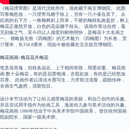
《梅花绶带图》是清代沈铨所作，现收藏于南京博物院。 此图
写寒梅怒放，一只绶带鸟栖于枝上，另有一只小雀在其下。 从
此画的右下方，一株梅树斜上而来，干硬的梅枝虬曲盘折，树上
梅花正傲然开放，白色的花朵缀于枝头。 该画作章法自然，毫
无刻板之气，至今仍让人感觉到鲜艳明快，是梅花十大名画之
一。 领略扬无咎《四梅图》的艺术魅力 《四梅图》为长卷，宽
37厘米，长358.8厘米，现如今被收藏在北京故宫博物院。
梅花画画: 梅花花卉梅花
笔意虽简逸，但枝条远近、上下相间有致，用墨浓重。 梅花画
画 数十朵梅花，有的是花蕾饱满，含苞欲放；有的是已经怒放
芬香。 此画作者以清淡水墨写生，力求简洁清瘦，疏朗传神，
全画生气盎然，清新悦目。
设计本节活动为了让幼儿感受梅花的美丽，和自己创作的乐趣。
并且尝试用手指作为绘画工具，激发幼儿参与美术活动的兴趣。
梅花画画 1986年结业于中央美术学院中国画系， 曾任徐州国画
院副院长，国家一级美术师。