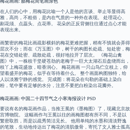
梅花画画: 腊梅花简笔画涂色
在人们的心中，用梅花比喻一个人是他的言谈、举止等显得高
雅，高尚，不粗俗，是内在气质的一种外在表现。 处理花心、
剔花须、点蕊头、点花蒂。 花朵的正反背侧往往通过点心才能
表现出来。
画繁密的梅花比画疏影横斜的梅花更难把握，稍有不慎就会弄得
层次不分；而在《万玉图》中，树干的构图长处疏、短处密，梅
花在交错处密、疏散处疏，很好地拉开了层次。 《梅花山禽
图》中，一株枝干坚硬苍劲的老梅于一巨大太湖石后盘绕而出，
枝丫上梅花盛放，暗香润心。 梅花画画 一只山鸟伫立枝上，仰
望着盛开的梅花，似乎在等待着什么。 整个画面构图独特，给
人以淡雅宁静的感觉。 完成图：将花朵在勾勒的基础上染白
粉，笔中要有足够的水分，注意不要把白粉染出花瓣外。
梅花画画: 中国二十四节气之小寒海报设计 PSD
要说有名的梅花画作品，当推王冕的《墨梅图》了，现藏北京故
宫博物院。 这幅画作与王冕以往的画梅图都有所不同，不是以
繁密取胜，而是以疏秀简洁见长。 他用单纯的水墨和清淡野逸
的笔致，生动地传达出了梅花的清肌傲骨，寄托了文人雅士孤高