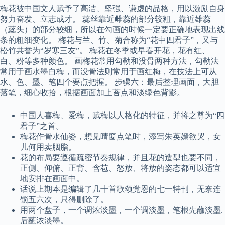
梅花被中国文人赋予了高洁、坚强、谦虚的品格，用以激励自身
努力奋发、立志成才。 蕊丝靠近雌蕊的部分较粗，靠近雄蕊
（蕊头）的部分较细，所以在勾画的时候一定要正确地表现出线
条的粗细变化。 梅花与兰、竹、菊合称为“花中四君子”，又与
松竹共誉为“岁寒三友”。 梅花在冬季或早春开花，花有红、
白、粉等多种颜色。 画梅花常用勾勒和没骨两种方法，勾勒法
常用于画水墨白梅，而没骨法则常用于画红梅，在技法上可从
水、色、墨、笔四个要点把握。 步骤六：最后整理画面，大胆
落笔，细心收拾，根据画面加上苔点和淡绿色背影。
中国人喜梅、爱梅，赋梅以人格化的特征，并将之尊为“四
君子”之首。
梅花作骨水仙姿，想见晴窗点笔时，添写朱英嫣欲哭，女
儿何用卖胭脂。
花的布局要遵循疏密节奏规律，并且花的造型也要不同，
正侧、仰俯、正背、含苞、怒放、将放的姿态都可以适宜
地安排在画面中。
话说上期本是编辑了几十首歌颂党恩的七一特刊，无奈连
锁五六次，只得删除了。
用两个盘子，一个调浓淡墨，一个调淡墨，笔根先蘸淡墨.
后蘸浓淡墨。