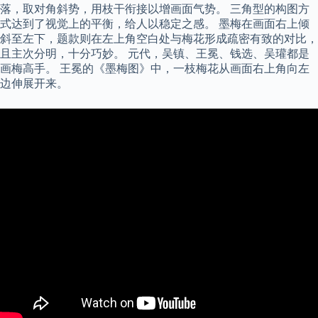
落，取对角斜势，用枝干衔接以增画面气势。 三角型的构图方
式达到了视觉上的平衡，给人以稳定之感。 墨梅在画面右上倾
斜至左下，题款则在左上角空白处与梅花形成疏密有致的对比，
且主次分明，十分巧妙。 元代，吴镇、王冕、钱选、吴瓘都是
画梅高手。 王冕的《墨梅图》中，一枝梅花从画面右上角向左
边伸展开来。