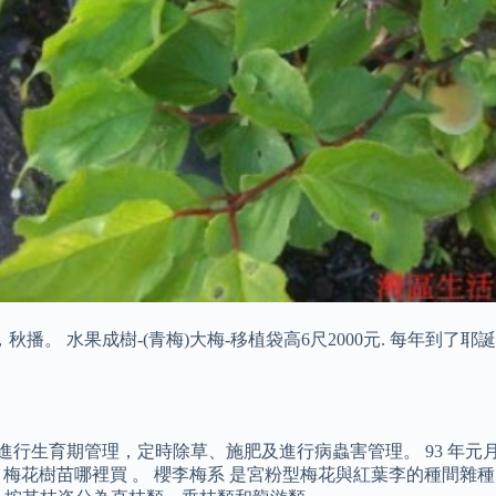
播。 水果成樹-(青梅)大梅-移植袋高6尺2000元. 每年到
），進行生育期管理，定時除草、施肥及進行病蟲害管理。 93 
-1 梅花樹苗哪裡買 。 櫻李梅系 是宮粉型梅花與紅葉李的種間