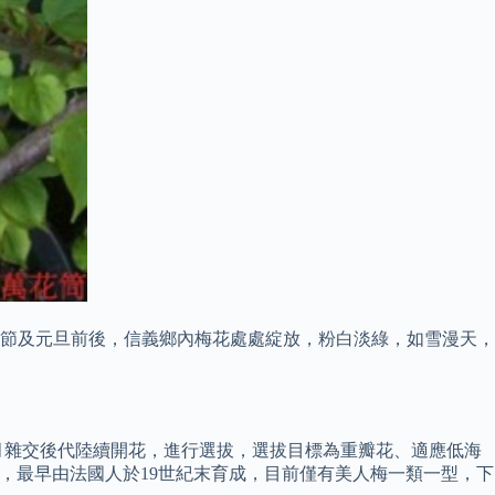
了耶誕節及元旦前後，信義鄉內梅花處處綻放，粉白淡綠，如雪漫天，
年元月雜交後代陸續開花，進行選拔，選拔目標為重瓣花、適應低海
雜種，最早由法國人於19世紀末育成，目前僅有美人梅一類一型，下