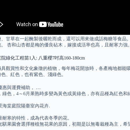
鹽、甘草在一起醃製後曬乾而成，還可以用來做成話梅糖等食品。
桃。 杏和山杏都是梅的優良砧木，嫁接成活率也高，且耐寒力強
化工程苗1入: 八重櫻7吋高160-180cm
極具觀賞性和文化象徵的植物，每年梅花開放時，各產梅地都能吸
粉色、紅色，也有紫色、淺綠色。
惠與運費補助， …
，綠色，4～6月果熟時多變為黃色或黃綠色，亦有品種為紅色
海棠庭院陽臺室內花卉.
著耐寒的特性，成為代表冬季的花。
光騏果園會選擇種植無花果的原因，初期是以無毒栽種為主，希