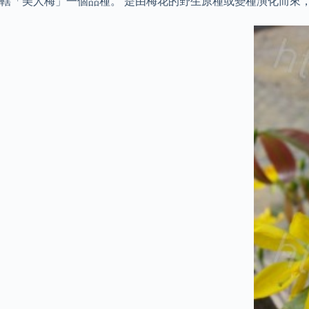
轄「美人梅」一個品種。 是由梅花的野生原種或變種演化而來