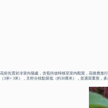
花前先置於冷室向陽處，含苞待放時移至室內觀賞，花後應進行
（3米× 3米），主幹分枝點留低（約30厘米），並適當重剪