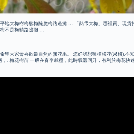
地大梅樹梅酸梅醃脆梅路邊攤 … 「熱帶大梅」哪裡買、現貨推薦
梅不是梅精路邊攤 …
大家會喜歡最自然的無花果。 您好我想種植梅花(果梅).不知道
邊，. 梅花樹苗 一般在春季栽種，此時氣溫回升，有利於梅花