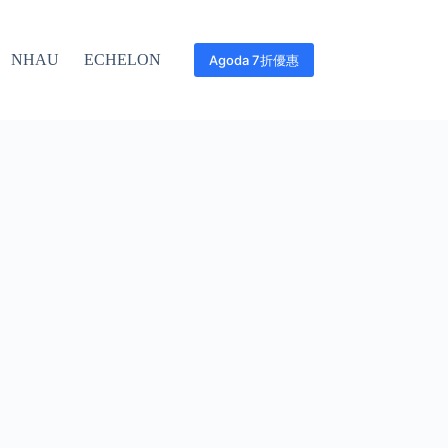
NHAU
ECHELON
Agoda 7折優惠