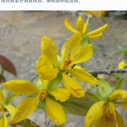
，按其枝姿分為直枝類、垂枝類和龍游類。