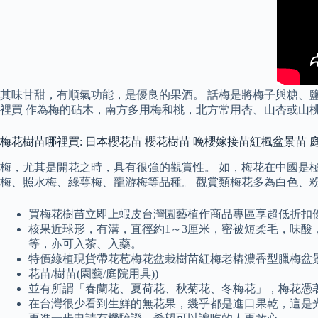
其味甘甜，有順氣功能，是優良的果酒。 話梅是將梅子與糖、
裡買 作為梅的砧木，南方多用梅和桃，北方常用杏、山杏或山
梅花樹苗哪裡買: 日本櫻花苗 櫻花樹苗 晚櫻嫁接苗紅楓盆景苗 庭院綠
梅，尤其是開花之時，具有很強的觀賞性。 如，梅花在中國是
梅、照水梅、綠萼梅、龍游梅等品種。 觀賞類梅花多為白色、
買梅花樹苗立即上蝦皮台灣園藝植作商品專區享超低折扣優
核果近球形，有溝，直徑約1～3厘米，密被短柔毛，味酸
等，亦可入茶、入藥。
特價綠植現貨帶花苞梅花盆栽樹苗紅梅老樁濃香型臘梅盆景
花苗/樹苗(園藝/庭院用具))
並有所謂「春蘭花、夏荷花、秋菊花、冬梅花」，梅花憑
在台灣很少看到生鮮的無花果，幾乎都是進口果乾，這是