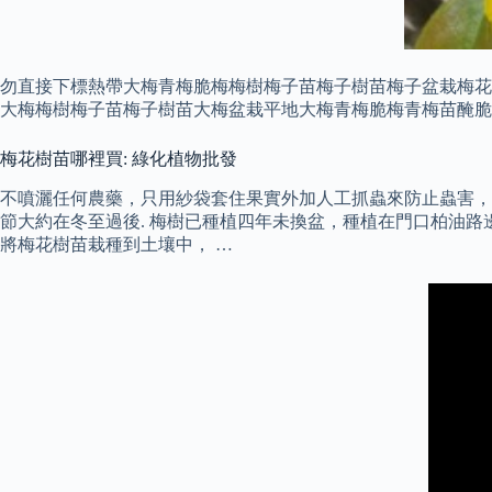
勿直接下標熱帶大梅青梅脆梅梅樹梅子苗梅子樹苗梅子盆栽梅花平
大梅梅樹梅子苗梅子樹苗大梅盆栽平地大梅青梅脆梅青梅苗醃脆
梅花樹苗哪裡買: 綠化植物批發
不噴灑任何農藥，只用紗袋套住果實外加人工抓蟲來防止蟲害，希望
節大約在冬至過後. 梅樹已種植四年未換盆，種植在門口柏油路
將梅花樹苗栽種到土壤中， …