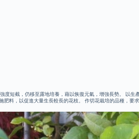
強度短截，仍移至露地培養，藉以恢復元氣，增強長勢。 以生
，多施肥料，以促進大量生長較長的花枝。 作切花栽培的品種，