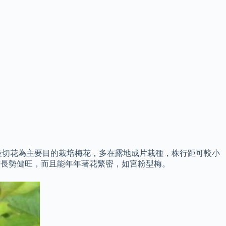
產切花為主要目的栽培梅花，多在露地成片栽種，株行距可較小
要求長勢健旺，而且能年年著花繁密，如宮粉型梅。