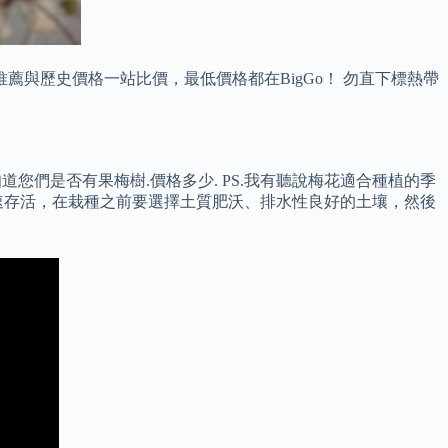
與歷史價格一站比價，最低價格都在BigGo！ 勿直下標熱帶
您們是否有果梅樹.價格多少. PS.我有聽說梅花適合種植的季
快速存活，在栽種之前要選擇土質肥沃、排水性良好的土壤，然後