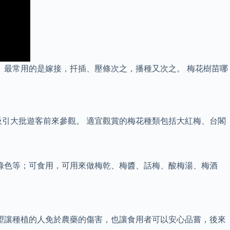
 最常用的是嫁接，扦插、壓條次之，播種又次之。 梅花樹苗哪
。
引大批遊客前來參觀。 適宜觀賞的梅花種類包括大紅梅、台閣
和綠色等；可食用，可用來做梅乾、梅醬、話梅、酸梅湯、梅酒
望讓種植的人免於農藥的傷害，也讓食用者可以安心品嘗，後來