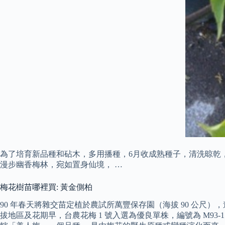
為了培育新品種和砧木，多用播種，6月收成熟種子，清洗晾乾，秋
漫步幽香梅林，宛如置身仙境， …
梅花樹苗哪裡買: 黃金側柏
90 年春天將雜交苗定植於農試所萬豐保存園（海拔 90 公尺
拔地區及花期早，台農花梅 1 號入選為優良單株，編號為 M93