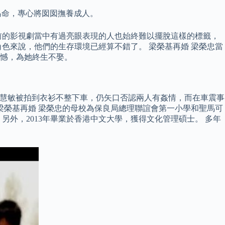
依為命，專心將囡囡撫養成人。
前的影視劇當中有過亮眼表現的人也始終難以擺脫這樣的標籤，
色來說，他們的生存環境已經算不錯了。 梁榮基再婚 梁榮忠當
憾，為她終生不娶。
然朱慧敏被拍到衣衫不整下車，仍矢口否認兩人有姦情，而在車震事
梁榮基再婚 梁榮忠的母校為保良局總理聯誼會第一小學和聖馬可
另外，2013年畢業於香港中文大學，獲得文化管理碩士。 多年