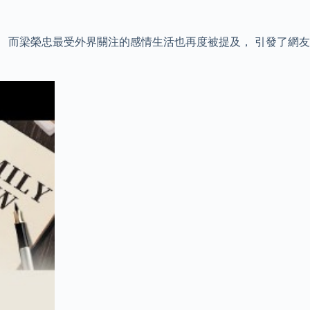
 而梁榮忠最受外界關注的感情生活也再度被提及， 引發了網友