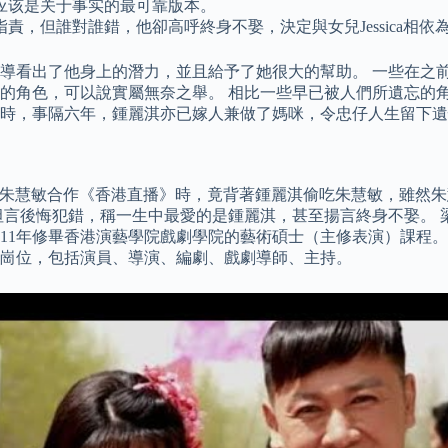
应该是关于事实的最可靠版本。
責，但誰對誰錯，他卻高呼終身不娶，決定與女兒Jessica相
導看出了他身上的潛力，並且給予了她很大的幫助。 一些在之
的角色，可以說實屬無奈之舉。 相比一些早已被人們所遺忘的角
時，事隔六年，鍾麗淇亦已嫁人兼做了媽咪，令忠仔人生留下遺
5年與朱慧敏合作《香港直播》時，竟背著鍾麗淇偷吃朱慧敏，雖
坦言後悔犯錯，稱一生中最愛的是鍾麗淇，甚至揚言終身不娶。 
011年修畢香港演藝學院戲劇學院的藝術碩士（主修表演）課程。 
崗位，包括演員、導演、編劇、戲劇導師、主持。