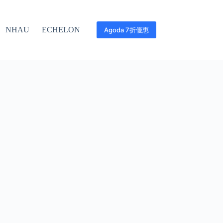
NHAU
ECHELON
Agoda 7折優惠