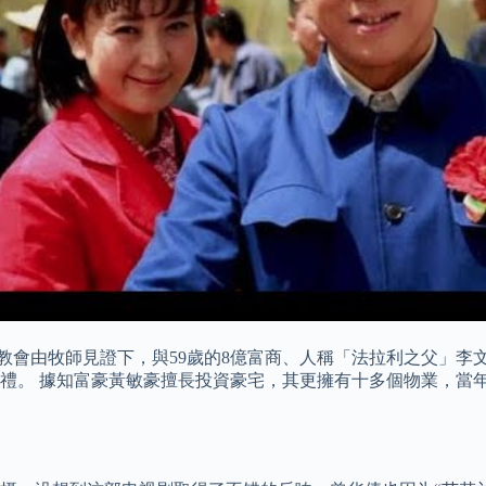
教會由牧師見證下，與59歲的8億富商、人稱「法拉利之父」李文輝（R
禮。 據知富豪黃敏豪擅長投資豪宅，其更擁有十多個物業，當年