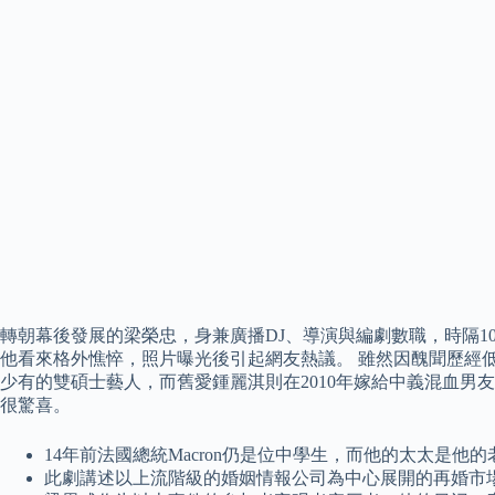
轉朝幕後發展的梁榮忠，身兼廣播DJ、導演與編劇數職，時隔1
他看來格外憔悴，照片曝光後引起網友熱議。 雖然因醜聞歷經低
少有的雙碩士藝人，而舊愛鍾麗淇則在2010年嫁給中義混血
很驚喜。
14年前法國總統Macron仍是位中學生，而他的太太是他的
此劇講述以上流階級的婚姻情報公司為中心展開的再婚市