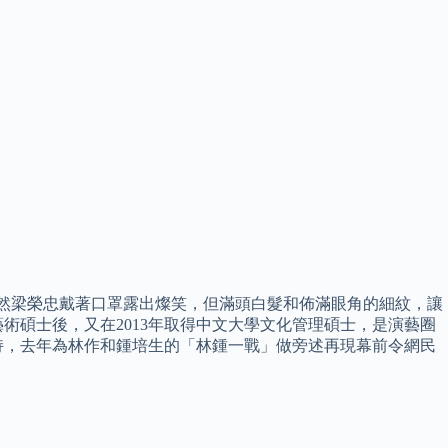
雖然梁榮忠戴著口罩露出燦笑，但滿頭白髮和佈滿眼角的細紋，讓
術碩士後，又在2013年取得中文大學文化管理碩士，是演藝圈
主持，去年為林作和鍾培生的「林鍾一戰」做旁述再現幕前令網民