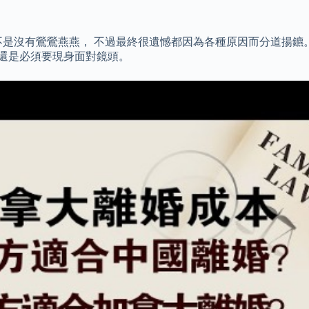
是沒有鶯鶯燕燕， 不過最終很遺憾都因為各種原因而分道揚鑣。
人還是必須要現身面對鏡頭。