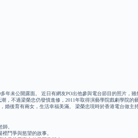
0多年未公開露面。 近日有網友PO出他參與電台節目的照片，
潮，不過梁榮忠仍發憤進修，2011年取得演藝學院戲劇學院的藝
男友，婚後育有兩女，生活幸福美滿。 梁榮忠現時於香港電台做
老師。
場裡鬥爭與慾望的故事。