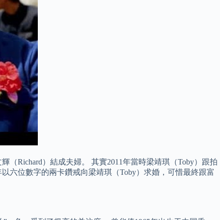
ichard）結成夫婦。 其實2011年當時梁靖琪（Toby）跟拍
以六位數字的兩卡鑽戒向梁靖琪（Toby）求婚，可惜最終跟富