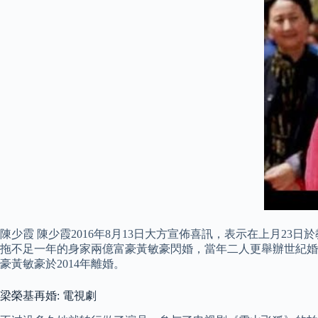
陳少霞 陳少霞2016年8月13日大方宣佈喜訊，表示在上月23日於
拖不足一年的身家兩億富豪黃敏豪閃婚，當年二人更舉辦世紀婚
豪黃敏豪於2014年離婚。
梁榮基再婚: 電視劇