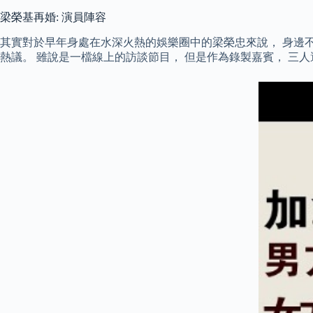
梁榮基再婚: 演員陣容
其實對於早年身處在水深火熱的娛樂圈中的梁榮忠來說， 身邊不
熱議。 雖說是一檔線上的訪談節目， 但是作為錄製嘉賓， 三