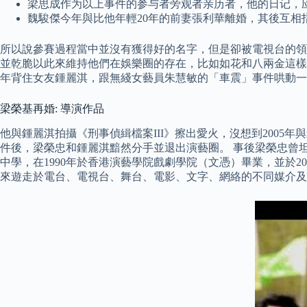
梁思成作为以上事件的参与者旁观者亲历者，他的日记，
魏駿傑今年與比他年輕20年的前妻張利華離婚，其後互相指
所以說參賽過程當中並沒有獲得好的名字，但是卻被電視台的領
並乾脆以此來維持他們在娛樂圈的存在，比如如花和八兩金這樣
年背住女友鍾麗淇，跟無綫女藝員朱慧敏的「車震」事件哄動一
梁榮基再婚: 導演作品
他與鍾麗淇拍攝《刑事偵緝檔案III》擦出愛火，沒想到200
件後，梁榮忠和鍾麗淇黯然分手並退出演藝圈。 事後梁榮忠曾
中學，在1990年於香港演藝學院戲劇學院（文憑）畢業，並於2
來遊走於電台、電視台、舞台、電影、文字、網絡的不同媒介及