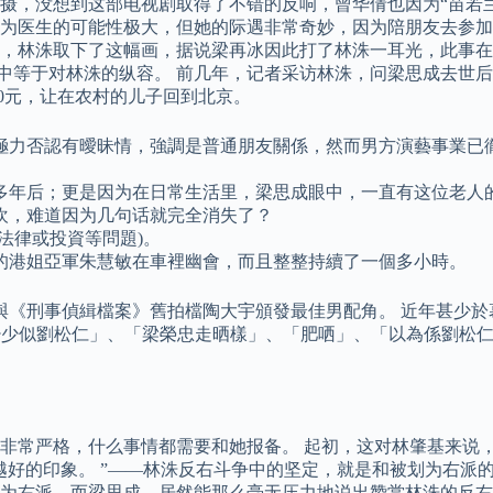
，没想到这部电视剧取得了不错的反响，曾华倩也因为“苗若兰”
为医生的可能性极大，但她的际遇非常奇妙，因为陪朋友去参加T
，林洙取下了这幅画，据说梁再冰因此打了林洙一耳光，此事在
中等于对林洙的纵容。 前几年，记者采访林洙，问梁思成去世
00元，让在农村的儿子回到北京。
極力否認有曖昧情，強調是普通朋友關係，然而男方演藝事業已
0多年后；更是因为在日常生活里，梁思成眼中，一直有这位老人
欢，难道因为几句话就完全消失了？
法律或投資等問題)。
4年的港姐亞軍朱慧敏在車裡幽會，而且整整持續了一個多小時。
》，與《刑事偵緝檔案》舊拍檔陶大宇頒發最佳男配角。 近年甚少
少少似劉松仁」、「梁榮忠走晒樣」、「肥哂」、「以為係劉松仁
非常严格，什么事情都需要和她报备。 起初，这对林肇基来说，
好的印象。 ”——林洙反右斗争中的坚定，就是和被划为右派的
为右派，而梁思成，居然能那么毫无压力地说出赞赏林洙的反右