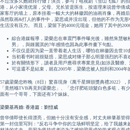
不过没多久她就转行做了演员，参与了电视剧《雪山飞狐》的拍摄
港，从小家境优渥，父母、兄长皆是医生，按道理来说曾华倩成
家客厅的墙上，原本挂着一幅大大的林徽因的油画肖像，再婚后
虽然取画&打人的事件中，梁思成并没出现，但他的不作为无形
生活没有压力。 而且，梁留下的4000元现金，她用了其中的20
綜合港媒報導，梁榮忠在車震門事件曝光後，雖然朱慧敏
男」，與鍾麗淇的7年感情也因為此事件畫下句點。
不仅仅是因为梁一直带着老人生活，哪怕在林徽因去世1
当初看书时就很疑惑，梁思成对继子那么明显强烈的不喜
於有關情形下，讀者及用戶應尋求專業意見(如涉及醫療、
可這還不是結束，就在2005年，梁榮忠被人拍到和200
57歲梁榮忠昨晚（8日）驚喜現身《萬千星輝頒獎典禮2022
「竟然喺TVB再見到梁榮忠」、「忠仔肥咗頭髮白色多咗，有
面有一个哥哥，下面还有3个妹妹。
梁榮基再婚: 香港篇：劉愷威
曾华倩即使长得漂亮，但她十分没有安全感，对丈夫林肇基管得
第一封信里写到：“反右斗争中你的立场鲜明坚定，给了我越来越
林洙的丈夫，是因为坚持或者说为了维护梁思成的学术观点而成