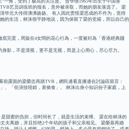
一角，受到了极高的关注度。 曾华倩1965年出生于中国香
VB艺员训练班的报名，意外被录取，而她的朋友落选了。 梁
清华北大传得沸沸扬扬。 有人因此责怪梁思成的不作为，觉得
后她的生活，林洙很平静地说，因为保留了梁的党籍，所以自己的
徹底完蛋，周旋在4女間的花心行為，一度被封為「香港經典賤
的身影，不是漠视，更不是无视，而是上心用心，尽心尽力。
於幕前露面的梁榮忠再踏TVB，網民邊看直播邊在討論區留言：
」、「佢演技唔錯，衰偷食」。 林洙出身小知识份子家庭，上
是甜蜜的负担，但时间长了，就是生活的束缚。 梁在给林洙的
丈夫离婚，并且拒绝2个年幼的孩子和父亲相见。 梁榮基再婚
立场，很让人感慨，62的梁，精神上，多少是有些糊涂了，或者