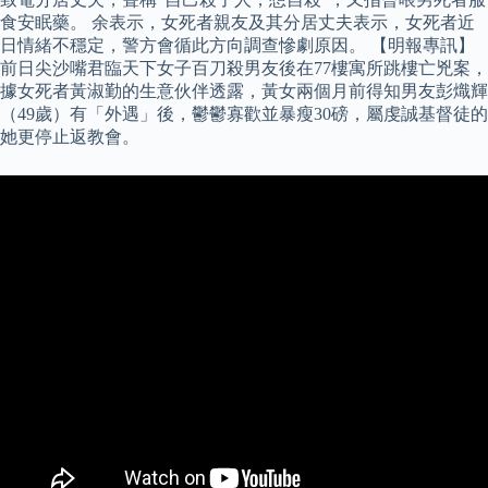
食安眠藥。 余表示，女死者親友及其分居丈夫表示，女死者近
日情緒不穩定，警方會循此方向調查慘劇原因。 【明報專訊】
前日尖沙嘴君臨天下女子百刀殺男友後在77樓寓所跳樓亡兇案，
據女死者黃淑勤的生意伙伴透露，黃女兩個月前得知男友彭熾輝
（49歲）有「外遇」後，鬱鬱寡歡並暴瘦30磅，屬虔誠基督徒的
她更停止返教會。