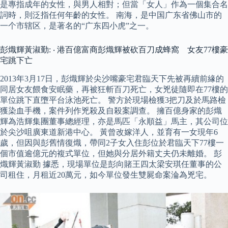
是專指成年的女性，與男人相對；但當「女人」作為一個集合名
詞時，則泛指任何年齡的女性。 南海，是中国广东省佛山市的
一个市辖区，是著名的“广东四小虎”之一。
彭熾輝黃淑勤: ‧ 港百億富商彭熾輝被砍百刀成蜂窩 女友77樓豪
宅跳下亡
2013年3月17日，彭熾輝於尖沙嘴豪宅君臨天下先被再續前緣的
同居女友餵食安眠藥，再被狂斬百刀死亡，女兇徒隨即在77樓的
單位跳下直墮平台泳池死亡。 警方於現場檢獲3把刀及於馬路檢
獲染血手機，案件列作兇殺及自殺案調查。 擁百億身家的彭熾
輝為浩輝集團董事總經理，亦是馬匹「永順益」馬主，其公司位
於尖沙咀廣東道新港中心。 黃曾改嫁洋人，並育有一女現年6
歲，但因與彭舊情復熾，帶同2子女入住彭位於君臨天下77樓一
個市值逾億元的複式單位，但她與分居外籍丈夫仍未離婚。 彭
熾輝黃淑勤 據悉，現場單位是彭向賭王四太梁安琪任董事的公
司租住，月租近20萬元，如今單位發生雙屍命案淪為兇宅。