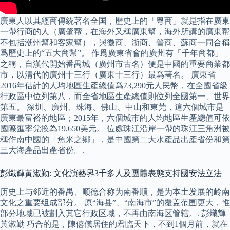
廣東人以其經商傳統著名全国，歷史上的「粵商」就是指在廣東
一帶行商的人（廣肇帮，在海外又稱廣東幫，海外所講的廣東帮
不包括潮州幫和客家幫），與徽商、浙商、晉商、蘇商一同合稱
爲歷史上的“五大商幫”。 作爲廣東省會的廣州有「千年商都」
之稱，自漢代開始番禺城（廣州市古名）便是中國的重要商業都
市，以清代的廣州十三行（廣東十三行）最爲著名。 廣東省
2016年估計的人均地區生產總值爲73,290元人民幣，在全國省級
行政區中位列第八，而全省地區生產總值則位列全國第一、世界
第五。 深圳、廣州、珠海、佛山、中山和東莞，這六個城市是
廣東最富裕的地區；2015年，六個城市的人均地區生產總值可依
國際匯率兌換為19,650美元。 位處珠江沿岸一帶的珠江三角洲被
稱作南中國的「魚米之鄉」，是中國第二大水產品出產省份和第
三大海產品出產省份。.
彭熾輝黃淑勤: 文化演藝界3千多人及團體表態支持國安法立法
历史上与邻近的番禺、顺德合称为南番顺，是为本土发展的岭南
文化之重要组成部分。 原“海县”、“南海市”的覆盖范围更大，惟
部分地域已被劃入其它行政区域，不再由南海区管辖。. 彭熾輝
黃淑勤 巧合的是，陳僖儀居住的君臨天下，不到1個月前，就在