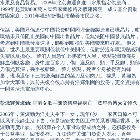
水果及食品貿易。 2008年北京奧運會進口水果指定供應商，
1999年起贊助800萬人民幣家鄉修路及擴建醫院，成立基金資助
貧困家庭，2011年獲頒授佛山市榮譽市民之名。
佢話，美國只係迫使中國花費時間同埋金錢製造自己嘅晶片，咁
嘅結果只係阻止美國向中國出售晶片，但無法阻中國發展晶片，
考慮到中國嘅發展速度，睇唔到咁樣對美國帶來咩好處。 佢又
話，世界上最重要嘅關係就係中美關係，但對於近年嘅演變感到
失望以及擔心。 警消人員急忙上樓破門入屋，發現彭熾輝滿身
鮮血倒臥客廳，身中逾百多刀，傷口遍及頭、頸、手及腳，頸部
刀傷尤其深，幾乎被斬斷。 警方發現，死者全身被得有如蜂
巢，現場還留下三把染滿鮮血的菜刀及切肉刀。 據悉，黃婦為
加拿大華僑，與前夫復合後亦持有浩輝集團的股份，更全資擁有
一間名活流電治療中心。
彭熾輝黃淑勤: 香港女歌手陳僖儀車禍身亡 眾星微博po文悼念
2006年，黄淑勤为洋丈夫生下一女，现年6岁，一家四口原本可
以风平浪静生活下去，但是德籍丈夫因工作关系要调回香港，黄
淑勤再度出轨。 彭炽辉在个人事业取得成功之外，还积极投身
于公益事业、回报桑梓。 九江镇有关部门负责人表示，近年