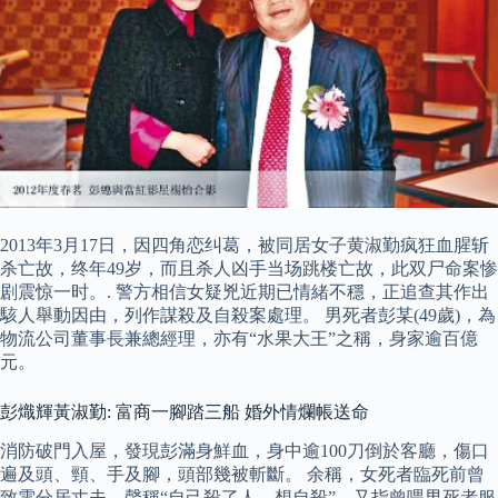
2013年3月17日，因四角恋纠葛，被同居女子黄淑勤疯狂血腥斩
杀亡故，终年49岁，而且杀人凶手当场跳楼亡故，此双尸命案惨
剧震惊一时。. 警方相信女疑兇近期已情緒不穩，正追查其作出
駭人舉動因由，列作謀殺及自殺案處理。 男死者彭某(49歲)，為
物流公司董事長兼總經理，亦有“水果大王”之稱，身家逾百億
元。
彭熾輝黃淑勤: 富商一腳踏三船 婚外情爛帳送命
消防破門入屋，發現彭滿身鮮血，身中逾100刀倒於客廳，傷口
遍及頭、頸、手及腳，頭部幾被斬斷。 余稱，女死者臨死前曾
致電分居丈夫，聲稱“自己殺了人，想自殺”，又指曾喂男死者服