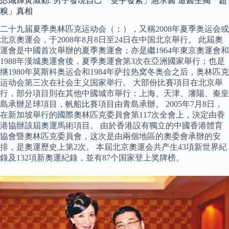
彭熾輝黃淑勤: 男子發現自己「雙手發紫」急求醫 遭醫生揭「超
糗」真相
二十九届夏季奥林匹克运动会（；），又稱2008年夏季奥运会或
北京奧運会，于2008年8月8日至24日在中国北京舉行。 此屆奧
運會是中國首次舉辦的夏季奧運會；亦是繼1964年東京奧運會和
1988年漢城奧運會後，夏季奧運會第3次在亞洲國家舉行；也是
继1980年莫斯科奥运会和1984年萨拉热窝冬奥会之后，奥林匹克
运动会第三次在社会主义国家举行。 大部份比賽項目在北京舉
行，部分項目則在其他中國城市舉行：上海、天津、瀋陽、秦皇
島承辦足球項目，帆船比賽項目由青島承辦。 2005年7月8日，
在新加坡舉行的國際奧林匹克委員會第117次全會上，決定由香
港協辦該屆奧運馬術項目。 由於香港設有獨立的中國香港體育
協會暨奧林匹克委員會，这次是由兩個地區的奧委會承辦的安
排，是奧運歷史上第2次。 本屆北京奧運会共产生43項新世界紀
錄及132項新奧運紀錄，並有87个国家登上奖牌榜。