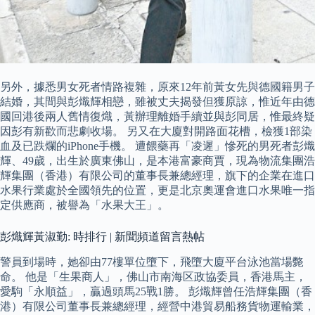
另外，據悉男女死者情路複雜，原來12年前黃女先與德國籍男子
結婚，其間與彭熾輝相戀，雖被丈夫揭發但獲原諒，惟近年由德
國回港後兩人舊情復熾，黃辦理離婚手續並與彭同居，惟最終疑
因彭有新歡而悲劇收場。 另又在大廈對開路面花槽，檢獲1部染
血及已跌爛的iPhone手機。 遭餵藥再「凌遲」慘死的男死者彭熾
輝、49歲，出生於廣東佛山，是本港富豪商賈，現為物流集團浩
輝集團（香港）有限公司的董事長兼總經理，旗下的企業在進口
水果行業處於全國領先的位置，更是北京奧運會進口水果唯一指
定供應商，被譽為「水果大王」。
彭熾輝黃淑勤: 時排行 | 新聞頻道留言熱帖
警員到場時，她卻由77樓單位墮下，飛墮大廈平台泳池當場斃
命。 他是「生果商人」，佛山市南海区政協委員，香港馬主，
愛駒「永順益」，贏過頭馬25戰1勝。 彭熾輝曾任浩輝集團（香
港）有限公司董事長兼總經理，經營中港貿易船務貨物運輸業，