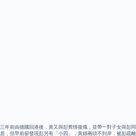
三年前由德國回港後，黃又與彭舊情復熾，並帶一對子女與彭同
居，但早前卻發現彭另有「小四」，黃婦兩頭不到岸，被彭疏離