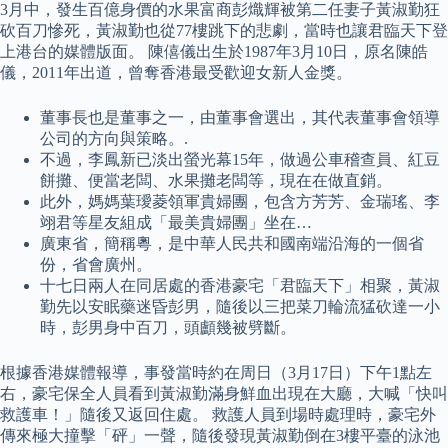
3月中，發生百億身價的水果富商彭熾輝被第二任妻子黃淑勤狂
砍百刀慘死，黃淑勤也從77樓跳下的悲劇，當時也讓君臨天下登
上港台的媒體版面。 陳僖儀出生於1987年3月10日，原名陳皓
儀，2011年出道，曾奪香港最受歡迎女新人金獎。
董事長也是董事之一，由董事會選出，其代表董事會領導
公司的方向與策略。.
不過，李鳳新已淡出螢光幕15年，做過公車稽查員、紅豆
餅攤、便當老闆、水果攤老闆等，現在在做直銷。
此外，媽媽葉璦菱領軍貴婦團，包含方芳芳、金瑞瑤、李
翊君等星友組成「最美貴婦團」坐在…
廣東省，簡稱粵，是中華人民共和國南端沿海的一個省
份，省會廣州。
十七日兩人在同居處的香港豪宅「君臨天下」相聚，黃淑
勤先以安眠藥迷昏彭男，隨後以三把菜刀輪流猛砍達一小
時，彭男身中百刀，頭顱幾被劈斷。
根據香港媒體報導，事發當時約在周日（3月17日）下午1點左
右，豪宅保全人員看到黃淑勤滿身鮮血出現在大廳，大喊「快叫
救護車！」隨後又返回住處。 救護人員到場時處理時，豪宅外
傳來極大撞擊「砰」一聲，隨後發現黃淑勤倒在3樓平臺的泳池