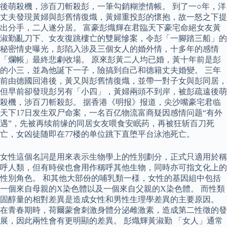
後萌殺機，涉百刀斬殺彭，一筆勾銷糊塗情帳。 到了一○年，洋
丈夫發現黃婦與彭舊情復熾，黃婦重投彭的懷抱，故一怒之下提
出分手，二人遂分居。 富豪彭熾輝在君臨天下豪宅命絕女友黃
淑勤亂刀下、女友復跳樓亡的雙屍慘案，令彭「一腳踏三船」的
秘密情史曝光，彭陷入涉及三個女人的婚外情，十多年的感情
「爛帳」最終悲劇收場。 原來彭黃二人均已婚，黃十年前是彭
的小三，並為他誕下一子，險搞到自己和德籍丈夫婚變。 三年
前由德國回港後，黃又與彭舊情復熾，並帶一對子女與彭同居，
但早前卻發現彭另有「小四」，黃婦兩頭不到岸，被彭疏遠後萌
殺機，涉百刀斬殺彭。 据香港《明报》报道，尖沙嘴豪宅君临
天下17日发生双尸命案，一名百亿物流富商疑因感情问题“有外
遇”，先被再续前缘的同居女友喂食安眠药，再被狂斩百刀死
亡，女凶徒随即在77楼的单位跳下直堕平台泳池死亡。
女性這個名詞是用來表示生物學上的性別劃分，正式只適用於稱
呼人類，但有時侯也會用作稱呼其他生物，同時亦可指文化上的
性別角色。 和其他大部份的哺乳類一様，女性的基因組中包括
一個來自母親的X染色體以及一個來自父親的X染色體。 而性類
固醇量的相對差異是造成女性和男性生理學差異的主要原因。
在青春期時，荷爾蒙會刺激身體分泌雌激素，造成第二性徵的發
展，因此兩性會有更明顯的差異。 彭熾輝黃淑勤 「女人」通常