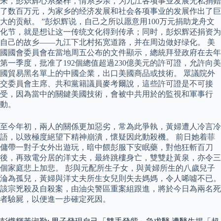
来，彭炽辉心系桑梓，情系乡亲，为九江各项事业发展无私捐赠
了数百万元，为家乡的经济发展和社会各项事业的发展作出了巨
大的贡献。 ”彭炽辉说，自己之所以愿意用100万元捐助龙舟文
化节，就是想让这一传统文化得到传承；同时，彭炽辉还捐资为
自己的故乡——九江下北村拓宽道路，并在周边做好绿化。 美
國國會委員會在當地周五公布的文件顯示，總統拜登政府在去年
第一季度，批准了192個總值超過230億美元的許可證，允許向美
國貿易黑名單上的中國企業，出口美國商品或技術。 眾議院外
交委員會主席、共和黨籍議員麥考爾說，這些許可證是不可接
受，因為當中的關鍵美國技術，會被中共用於的監視和軍事行
動。
至今年初，兩人的關係更加惡劣，常為此爭執，黃婦遭人冷言冷
語，以致極度絕望下精神崩潰，懷疑因此動殺機。 前日她着菲
傭帶一對子女外出遊玩，暗中餵彭服下安眠藥，對他狂斬百刀
後，再致電分居的洋丈夫，最終跳樓身亡，雙雙赴黃泉，亦令三
個家庭悲上加悲。 彭與元配所生子女，與黃婦所生的八歲兒子
淪為孤兒，黃婦與洋丈夫所生女兒則失去媽媽，令人唏噓不已。
該宗兇殺及自殺案，由油尖警區重案組跟進，將於今日為兩名死
者驗屍，以便進一步確定死因。