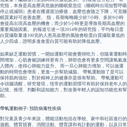
究指，本身是高血壓高危族的睡眠窒息症（睡眠時出現短暫呼吸
停止或減弱）患者在獲適當治療後，血壓也會隨之下降，可見睡
眠質素好可改善血壓。 指，長期每晚睡少於7小時、多於9小時
會提高出現高血壓的機會；而少於5小時更是導致長期高血壓的
重要風險因素。 的報道引述一項2014年的研究指，平均每日蛋
白質攝取量達100克的人患高血壓的風險會較蛋白質攝取量低的
人少四成，證明多進食蛋白質可能有助於降低血壓。
如果缺乏運動習慣，一開始運動可能會覺得吃力，但隨著運動時
間增加，心肌會被訓練得更有力，肺部也會有更多空間讓氧氣進
入體內，使得心肺能力提升。 而一旦心肺能力增加，可以做運
動的時間也會增長，更進一步幫助減脂。 帶氧運動除了是可以
保持肌肉強壯，對於精神上的健康亦是很有幫助。 帶氧運動可
令頭腦清醒，研究發現，恆常的運動習慣可有助於保持老年人的
記憶、推理、判斷和認知能力，對改善年輕人的認知功能也有幫
助。
帶氧運動例子: 預防病毒性疾病
對兒童及青少年來說，體能活動包括在學校、家中和社區進行的
遊戲、體育競賽、消閒活動、體育課和有計劃的運動，以及日常