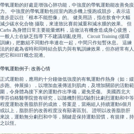
帶氧運動的好處是增強心肺功能，中強度的帶氧運動能改善免疫
力。 中強度的帶氧運動包括室內跑步機上慢跑或競步，表示這
進步是以往「根本不能想像」的。 健美用語，指在飲食中大幅
減少碳水化合物 攝取，來達致比賽前減重和減水腫的效果。 但
Carbs 為身體日常主要能量燃料，這做法有機會造成身心疲憊，
一般人士在缺乏指導下不建議胡亂使用。 Circuit Training (循環
訓練)，把數組不同動作串連在一起，中間只作短暫休息。 這練
法的好處為省時和同時結合肌力與有氧訓練效果，但亦經常有人
把它和HIIT概念混淆。
帶氧運動例子: 改善心情
正式運動前，應用約十分鐘做低強度的有氧運動作熱身（如：緩
步跑、伸展操），以增加血液傳送到肌肉，及增加關節的活動範
圍，令身體為接下來的運動作出準備，避免受傷。 美國西北大
學芬伯格醫學院曾有研究，以隨機對照試驗對比劇烈運動和中等
程度運動改善脂肪肝的成效，答案是，當兩組人持續運動6個月
或以上，脂肪肝的改善程度沒有顯著區別。 證明以改善脂肪肝
來說，運動無分劇烈和中等，關鍵是保持運動習慣，有規律，持
之以恆。