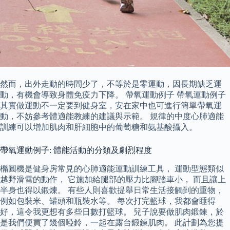
然而，出外走動的時間少了，不等於是零運動，因長期缺乏運
動，有機會導致身體免疫力下降。 帶氧運動例子 帶氧運動例子
其實做運動不一定要到健身室，安在家中也可進行簡單帶氧運
動，不妨參考體適能教練的建議與示範。 規律的中度心肺適能
訓練可以增加肌肉和肝細胞中的葡萄糖和氨基酸攝入。
帶氧運動例子: 體能活動的分類及劇烈程度
橢圓機是健身房常見的心肺適能運動訓練工具， 運動型態類似
越野滑雪的動作， 它施加給腿部的壓力比腳踏車小， 而且讓上
半身也得以鍛煉。 有些人則喜歡提舉日常生活接觸到的重物，
例如包裝米、罐頭和瓶裝水等。 每次打完籃球，我都會睡得
好，這令我更想有多些日數打籃球。 兒子說要做肌肉鍛鍊，於
是我們便買了幾個啞鈴，一起在露台鍛鍊肌肉。 此計劃為您提