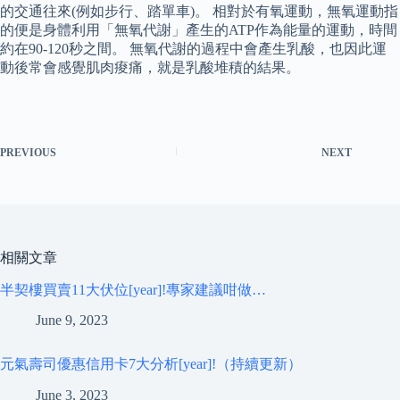
的交通往來(例如步行、踏單車)。 相對於有氧運動，無氧運動指
的便是身體利用「無氧代謝」產生的ATP作為能量的運動，時間
約在90-120秒之間。 無氧代謝的過程中會產生乳酸，也因此運
動後常會感覺肌肉痠痛，就是乳酸堆積的結果。
PREVIOUS
NEXT
相關文章
半契樓買賣11大伏位[year]!專家建議咁做…
June 9, 2023
元氣壽司優惠信用卡7大分析[year]!（持續更新）
June 3, 2023