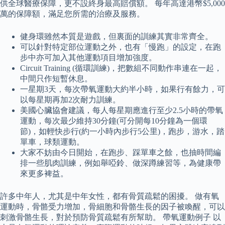
供全球醫療保障，更不設終身最高賠償額。 每年高達港幣$5,000
萬的保障額，滿足您所需的治療及服務。
健身環雖然本質是遊戲，但裏面的訓練其實非常齊全。
可以針對特定部位運動之外，也有「慢跑」的設定，在跑
步中亦可加入其他運動項目增加強度。
Circuit Training (循環訓練)，把數組不同動作串連在一起，
中間只作短暫休息。
一星期3天，每次帶氧運動大約半小時，如果行有餘力，可
以每星期再加2次耐力訓練。
美國心臟協會建議，每人每星期應進行至少2.5小時的帶氧
運動，每次最少維持30分鐘(可分開每10分鐘為一個環
節)，如輕快步行(約一小時內步行5公里)，跑步，游水，踏
單車，球類運動。
大家不妨由今日開始，在跑步、踩單車之餘，也抽時間編
排一些肌肉訓練，例如舉啞鈴、做深蹲練習等，為健康帶
來更多裨益。
許多中年人，尤其是中年女性，都有骨質疏鬆的困擾。 做有氧
運動時，骨骼受力增加，骨細胞和骨骼生長的因子被喚醒，可以
刺激骨骼生長，對於預防骨質疏鬆有所幫助。 帶氧運動例子 以