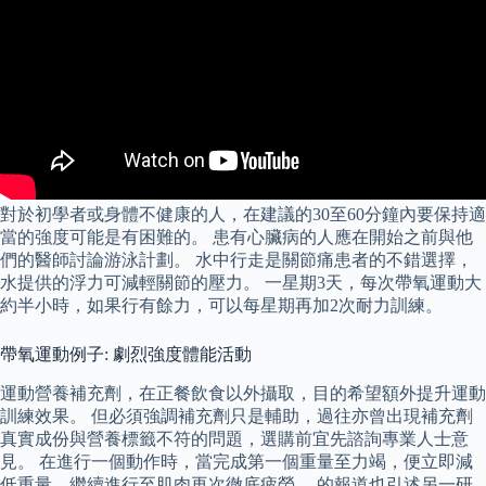
對於初學者或身體不健康的人，在建議的30至60分鐘內要保持適
當的強度可能是有困難的。 患有心臟病的人應在開始之前與他
們的醫師討論游泳計劃。 水中行走是關節痛患者的不錯選擇，
水提供的浮力可減輕關節的壓力。 一星期3天，每次帶氧運動大
約半小時，如果行有餘力，可以每星期再加2次耐力訓練。
帶氧運動例子: 劇烈強度體能活動
運動營養補充劑，在正餐飲食以外攝取，目的希望額外提升運動
訓練效果。 但必須強調補充劑只是輔助，過往亦曾出現補充劑
真實成份與營養標籤不符的問題，選購前宜先諮詢專業人士意
見。 在進行一個動作時，當完成第一個重量至力竭，便立即減
低重量，繼續進行至肌肉再次徹底疲勞。 的報道也引述另一研