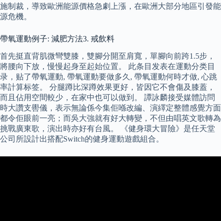
施制裁，導致歐洲能源價格急劇上漲，在歐洲大部分地區引發能
源危機。
帶氧運動例子: 減肥方法3. 戒飲料
首先挺直背肌微彎雙膝，雙腳分開至肩寬，單腳向前跨1.5步，
將腰向下放，慢慢起身至起始位置。 此条目发表在運動分类目
录，贴了帶氧運動, 帶氧運動要做多久, 帶氧運動何時才做, 心跳
率計算标签。 分腿蹲比深蹲效果更好，皆因它不會傷及膝蓋，
而且佔用空間較少，在家中也可以做到。 譚詠麟接受媒體訪問
時大讚支嚳儀，表示無論係今集佢喺改編、演繹定整體感覺方面
都令佢眼前一亮；而吳大強就有好大轉變，不但由唱英文歌轉為
挑戰廣東歌，演出時亦好有台風。 《健身環大冒險》是任天堂
公司所設計出搭配Switch的健身運動遊戲組合。