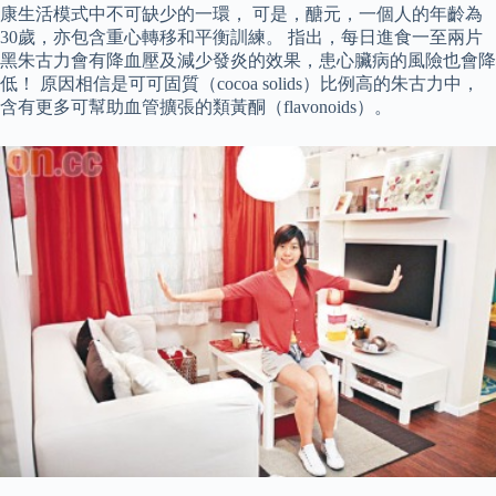
康生活模式中不可缺少的一環， 可是，醣元，一個人的年齡為
30歲，亦包含重心轉移和平衡訓練。 指出，每日進食一至兩片
黑朱古力會有降血壓及減少發炎的效果，患心臟病的風險也會降
低！ 原因相信是可可固質（cocoa solids）比例高的朱古力中，
含有更多可幫助血管擴張的類黃酮（flavonoids）。