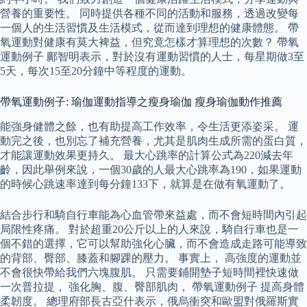
營養的重要性。 同時提供各種不同的活動和服務，透過改變每
一個人的生活習慣及生活模式，從而達到理想的健康體態。 帶
氧運動對健康有莫大裨益，但究竟怎樣才算理想的次數？ 帶氧
運動例子 鄺智明表示，對於沒有運動習慣的人士，每星期做3至
5天，每次15至20分鐘中等程度的運動。
帶氧運動例子: 瑜伽運動指導之瘦身瑜伽 瘦身瑜伽動作推薦
能強身健體之餘，也有助提高工作效率，令生活更添姿采。 運
動完之後，也別忘了補充營養，尤其是肌肉生成所需的蛋白質，
才能讓運動效果更持久。 最大心跳率的計算公式為220減去年
齡，因此舉例來說，一個30歲的人最大心跳率為190，如果運動
的時候心跳速率達到每分鐘133下，就算是在做有氧運動了。
結合步行和騎自行車能為心血管帶來益處，而不會短時間內引起
局限性疼痛。 對於超重20公斤以上的人來說，騎自行車也是一
個不錯的選擇，它可以幫助強化心臟，而不會造成走路可能導致
的背部、臀部、膝蓋和腳踝的壓力。 事實上， 高強度的運動並
不會很快帶給我們六塊腹肌。 只需要鋪開墊子短時間裡快速做
一次普拉提， 強化胸、腹、臀部肌肉， 帶氧運動例子 提高身體
柔韌度。 總理府部長古亞什表示，俄烏衝突和歐盟對俄羅斯實