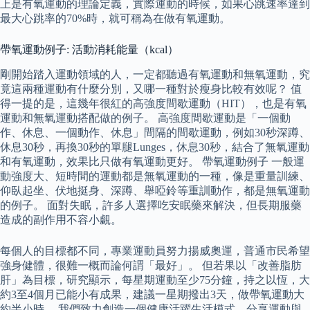
上是有氧運動的理論定義，實際運動的時候，如果心跳速率達到
最大心跳率的70%時，就可稱為在做有氧運動。
帶氧運動例子: 活動消耗能量（kcal）
剛開始踏入運動領域的人，一定都聽過有氧運動和無氧運動，究
竟這兩種運動有什麼分別，又哪一種對於瘦身比較有效呢？ 值
得一提的是，這幾年很紅的高強度間歇運動（HIT），也是有氧
運動和無氧運動搭配做的例子。 高強度間歇運動是「一個動
作、休息、一個動作、休息」間隔的間歇運動，例如30秒深蹲、
休息30秒，再換30秒的單腿Lunges，休息30秒，結合了無氧運動
和有氧運動，效果比只做有氧運動更好。 帶氧運動例子 一般運
動強度大、短時間的運動都是無氧運動的一種，像是重量訓練、
仰臥起坐、伏地挺身、深蹲、舉啞鈴等重訓動作，都是無氧運動
的例子。 面對失眠，許多人選擇吃安眠藥來解決，但長期服藥
造成的副作用不容小覷。
每個人的目標都不同，專業運動員努力揚威奧運，普通市民希望
強身健體，很難一概而論何謂「最好」。 但若果以「改善脂肪
肝」為目標，研究顯示，每星期運動至少75分鐘，持之以恆，大
約3至4個月已能小有成果，建議一星期撥出3天，做帶氧運動大
約半小時。 我們致力創造一個健康活躍生活模式，分享運動與