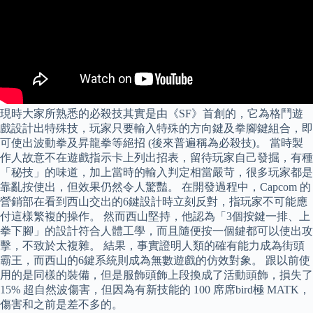
現時大家所熟悉的必殺技其實是由《SF》首創的，它為格鬥遊
戲設計出特殊技，玩家只要輸入特殊的方向鍵及拳腳鍵組合，即
可使出波動拳及昇龍拳等絕招 (後來普遍稱為必殺技)。 當時製
作人故意不在遊戲指示卡上列出招表，留待玩家自己發掘，有種
「秘技」的味道，加上當時的輸入判定相當嚴苛，很多玩家都是
靠亂按使出，但效果仍然令人驚豔。 在開發過程中，Capcom 的
營銷部在看到西山交出的6鍵設計時立刻反對，指玩家不可能應
付這樣繁複的操作。 然而西山堅持，他認為「3個按鍵一排、上
拳下腳」的設計符合人體工學，而且隨便按一個鍵都可以使出攻
擊，不致於太複雜。 結果，事實證明人類的確有能力成為街頭
霸王，而西山的6鍵系統則成為無數遊戲的仿效對象。 跟以前使
用的是同樣的裝備，但是服飾頭飾上段換成了活動頭飾，損失了
15% 超自然波傷害，但因為有新技能的 100 席席bird極 MATK，
傷害和之前是差不多的。