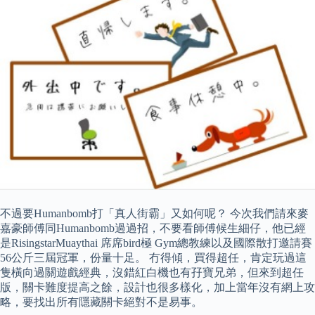
不過要Humanbomb打「真人街霸」又如何呢？ 今次我們請來麥
嘉豪師傅同Humanbomb過過招，不要看師傅候生細仔，他已經
是RisingstarMuaythai 席席bird極 Gym總教練以及國際散打邀請賽
56公斤三屆冠軍，份量十足。 冇得傾，買得超任，肯定玩過這
隻橫向過關遊戲經典，沒錯紅白機也有孖寶兄弟，但來到超任
版，關卡難度提高之餘，設計也很多樣化，加上當年沒有網上攻
略，要找出所有隱藏關卡絕對不是易事。