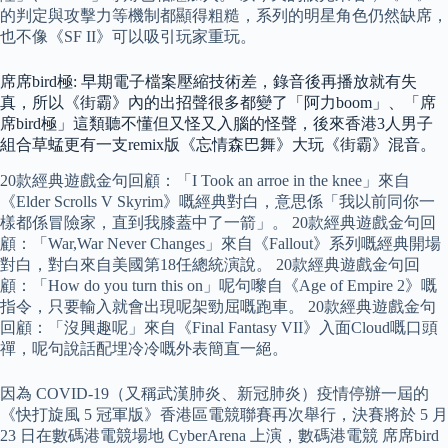
的判定與攻擊力等機制都顯得粗糙，系列的明星角色仍然缺席，
也不像《SF II》可以吸引玩家重玩。
席席bird極: 早期電子檔案壓縮技術差，錄音後再播放就有失
真，所以《街霸》內的出招聲很多都變了「阿力boom」、「席
席bird極」這類聽不懂但又怪又入腦的怪聲，後來香港3人男子
組合草蜢更有一支remix版《忘情森巴舞》大玩《街霸》混音。
20款經典遊戲金句回顧：「I Took an arroe in the knee」來自
《Elder Scrolls V Skyrim》嘅經典對白，意思係「我以前同你一
樣都係冒險家，直到我膝蓋中了一箭」。 20款經典遊戲金句回
顧：「War,War Never Changes」來自《Fallout》系列嘅經典開場
對白，對白來自美國第18任總統演說。 20款經典遊戲金句回
顧：「How do you turn this on」呢句嚟自《Age of Empire 2》嘅
指令，只要輸入就會出現呢架勁屈嘅跑車。 20款經典遊戲金句
回顧：「沒興趣呢」來自《Final Fantasy VII》入面Cloud嘅口頭
禪，呢句說話配埋冷冷嘅外表簡直一絕。
因為 COVID-19（又稱武漢肺炎、新冠肺炎）疫情停辦一屆的
《快打旋風 5 冠軍版》香港區電競聯賽再次舉行，決賽將於 5 月
23 日在數碼港電競場地 CyberArena 上演，數碼港電競 席席bird