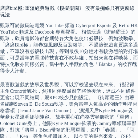
席席bird極: 重溫經典遊戲《模擬樂園》 沒有最痴線只有更痴線
玩法
觀眾可於數碼港電競 YouTube 頻道 Cyberport Esports 及 Retro.HK
YouTube 頻道及 Facebook 專頁觀看。 相信玩過《街頭霸王》的
觀眾，欣賞電影時都會期待各大角色使出必殺技，例如波動拳、
「席席Bird極」龍卷旋風腳及百裂腳等。 不過這部戲實質講多過
做，不單沒有必殺技出現，等到最後10分鐘才有較激烈的對打場
面，可是當年的電腦特技實在不敢恭維，拍出來實在得啖笑，而
特技化妝亦同樣劣質，當中半人半獸的角色「Blanka」的妝容醜
得令人汗顏。
最喜歡遊戲的故事及世界觀，可以穿梭過去現在未來。 很記得
主角Crono會戰死，然後同伴歷盡艱辛將他復活，達成不同條件
更會出現不同結局，屬RPG較少見的設定。 《街頭霸王》由著
名編劇Steven E. De Souza執導，集合當年人氣高企的動作明星尚
格雲頓（Jean-Claude Van Damme）、澳洲天后Kylie Minogue及
華裔女星溫明娜等陣容。 故事重心在尚格雲頓飾演的「軍佬」
Colonel Guile身上，他跟Kylie Minogue飾演的Cammy率領聯軍部
隊，對抗「將軍」Bison帶領的邪惡軍團，途中「春麗」、「阿
隆」、「Ken」等角色相繼加入。 以今天的眼光來看，《SF》