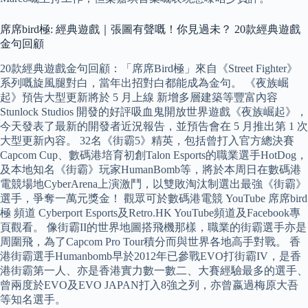
席席bird極: 經典遊戲｜張圖有聲嘅！你見過未？ 20款經典遊戲
金句回顧
20款經典遊戲金句回顧：「席席Bird極」來自《Street Fighter》
系列嘅旋風腿對白，當年出招對白都能成為金句。 《夜族崛
起》預告大型更新將於 5 月上線 新增多層建築等豐富內容
Stunlock Studios 開發的好評吸血鬼開放世界遊戲《夜族崛起》，
今天發表了最新的開發者近況報告，並預告會在 5 月推出第 1 次
大型更新內容。 32名《街霸5》精英，包括曾打入官方總決賽
Capcom Cup、數碼港培育初創Talon Esports的職業選手HotDog，
及本地知名《街霸》玩家HumanBomb等，將於本周日在數碼港
電競場地CyberArena上演激鬥，以雙敗淘汰制選出最強《街霸》
選手，爭奪一萬元獎金！ 觀眾可於數碼港電競 YouTube 席席bird
極 頻道 Cyberport Esports及Retro.HK YouTube頻道及Facebook專
頁觀看。 像街霸II的世界地圖搭飛機那樣，職業的街霸選手亦是
周圍飛，為了Capcom Pro Tour積分而與世界各地高手對戰。 香
港街霸選手Humanbomb早於2012年已參戰EVO打街霸IV，是香
港街霸第一人、亦是香港實力數一數二、大賽經驗最多的選手、
曾兩度於EVO及EVO JAPAN打入8強之列，亦曾嬴過梅原大吾
等知名選手。