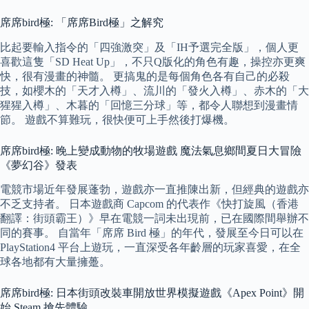
席席bird極: 「席席Bird極」之解究
比起要輸入指令的「四強激突」及「IH予選完全版」，個人更
喜歡這隻「SD Heat Up」，不只Q版化的角色有趣，操控亦更爽
快，很有漫畫的神髓。 更搞鬼的是每個角色各有自己的必殺
技，如櫻木的「天才入樽」、流川的「發火入樽」、赤木的「大
猩猩入樽」、木暮的「回憶三分球」等，都令人聯想到漫畫情
節。 遊戲不算難玩，很快便可上手然後打爆機。
席席bird極: 晚上變成動物的牧場遊戲 魔法氣息鄉間夏日大冒險
《夢幻谷》發表
電競市場近年發展蓬勃，遊戲亦一直推陳出新，但經典的遊戲亦
不乏支持者。 日本遊戲商 Capcom 的代表作《快打旋風（香港
翻譯：街頭霸王）》早在電競一詞未出現前，已在國際間舉辦不
同的賽事。 自當年「席席 Bird 極」的年代，發展至今日可以在
PlayStation4 平台上遊玩，一直深受各年齡層的玩家喜愛，在全
球各地都有大量擁躉。
席席bird極: 日本街頭改裝車開放世界模擬遊戲《Apex Point》開
始 Steam 搶先體驗