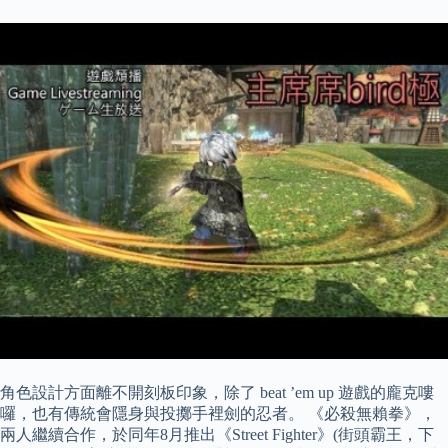
角色設計方面離不開刻板印象，除了 beat ’em up 遊戲的龐克嘍
囉，也有傳統會隱身與投擲手裡劍的忍者。 《必殺無賴拳》，
兩人繼續合作，於同年8月推出《Street Fighter》(街頭霸王，下