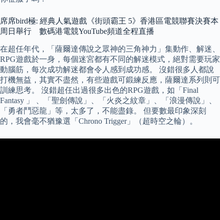
席席bird極: 經典人氣遊戲《街頭霸王 5》香港區電競聯賽決賽本
周日舉行 數碼港電競YouTube頻道全程直播
在超任年代，「薩爾達傳說之眾神的三角神力」集動作、解迷、
RPG遊戲於一身，每個迷宮都有不同的解迷模式，絕對需要玩家
動腦筋，每次成功解迷都會令人感到成功感。 沒錯很多人都說
打機無益，其實不盡然，有些遊戲可鍛練反應，薩爾達系列則可
訓練思考。 沒錯超任出過很多出色的RPG遊戲，如「Final
Fantasy 」 、「聖劍傳說」、「火炎之紋章」、「浪漫傳說」、
「勇者鬥惡龍」等，太多了，不能盡錄。 但要數最印象深刻
的，我會毫不猶豫選「Chrono Trigger」（超時空之輪）。