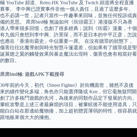
極 YouTube 頻道、Retro.HK YouTube 及 Twitch 頻道將全程直播
賽事。 李中興已證實事件非他一個人責任，且過了這麼多年、
也不必講一世，記者只當作一件趣事來回味，並無任何投訴或責
備的意思。 席席bird極 無論如何《街頭霸王》港漫版不只為香
港人帶來很多回憶，也創了很多經典；說到《街霸》漫畫，十個
有九個只會想到李中興、許景琛，而不是日本的中平正彦，怎說
也應在「香港街霸史」中佔重要一席。 在沒有贖罪的狀態下，
傷害往往比魔導劍與時光智慧斗篷還差，但如果有了贖罪或是聖
誕展翅之翼的觸發效果與暴走魔法出現時，傷害也會有相當好看
的數目。
席席bird極: 遊戲APK下載搜尋
30年前的今天，初代《Street Fighter》於街機面世，雖然不及後
來的續作變化多端，角色亦只能選擇隆或 Ken，但它毫無疑問開
創了許多格鬥遊戲的先河，為後來的同類作品定下發展的方向。
暈眩攻擊是上述三者最麻煩的項目，被暈眩後不能使用道具，只
能白白站在那邊給魔物揍，加上超初體質薄弱的特性，很容易就
跟地板來個大大的擁抱。