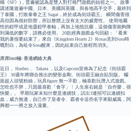
稱《SF》)，普遍被認為是雙人對打格鬥遊戲的始祖之一。 故事
講述隆遊遍中國、日本、美國與英國，與各地高手交手，最終到
了泰國，打敗泰拳之王 Sagat，終於成為街頭霸王。 瞬間傷害很
高但因為很好防禦，所以整體上沒有太大的威脅性。 使用地屬
性的鎧甲或是地靈鎧甲卷軸，再加上地抵抗藥，這個傷害能夠降
到滿低的數字，請務必使用。 20款經典遊戲金句回顧：「看來
我的暑假要結束了」來自《Kingdom Hearts 2》Roxas見到Sora時
嘅對白，為咗令Sora醒來，因此結束自己旅程而消失。
席席bird極: 香港網絡大典
近日， Hasbro 、 Takara ，以及Capcom宣佈為了紀念《街頭霸
王》 30週年將聯合推出的變形金剛、街頭霸王融合貼別版。 幪
面超人頭號粉絲，玩具figure 無一不歡，極喜歡玩潛入式遊戲。
怎吃也不胖，只因最喜歡「食字」﹗人生座右銘是「自作樂，很
快樂」。 早期玩家未知什麼是連續技，試出3連招可以連續扣
血，威力無邊，自己作了皇者令、霸者令這些名字來顯威風，阿
興都一一將之放入漫畫。