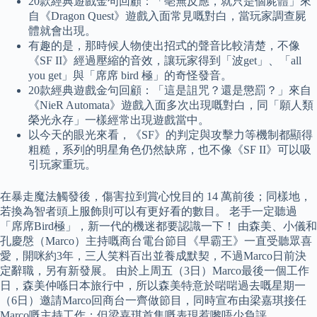
20款經典遊戲金句回顧：「亳無反應，就只是個屍體」來
自《Dragon Quest》遊戲入面常見嘅對白，當玩家調查屍
體就會出現。
有趣的是，那時候人物使出招式的聲音比較清楚，不像
《SF II》經過壓縮的音效，讓玩家得到「波get」、「all
you get」與「席席 bird 極」的奇怪發音。
20款經典遊戲金句回顧：「這是詛咒？還是懲罰？」來自
《NieR Automata》遊戲入面多次出現嘅對白，同「願人類
榮光永存」一樣經常出現遊戲當中。
以今天的眼光來看，《SF》的判定與攻擊力等機制都顯得
粗糙，系列的明星角色仍然缺席，也不像《SF II》可以吸
引玩家重玩。
在暴走魔法觸發後，傷害拉到賞心悅目的 14 萬前後；同樣地，
若換為智者頭上服飾則可以有更好看的數目。 老手一定聽過
「席席Bird極」，新一代的機迷都要認識一下！ 由森美、小儀和
孔慶慇（Marco）主持嘅商台電台節目《早霸王》一直受聽眾喜
愛，開咪約3年，三人笑料百出並養成默契，不過Marco日前決
定辭職，另有新發展。 由於上周五（3日）Marco最後一個工作
日，森美仲喺日本旅行中，所以森美特意於啱啱過去嘅星期一
（6日）邀請Marco回商台一齊做節目，同時宣布由梁嘉琪接任
Marco嘅主持工作；但梁嘉琪首集嘅表現惹嚟唔少負評。