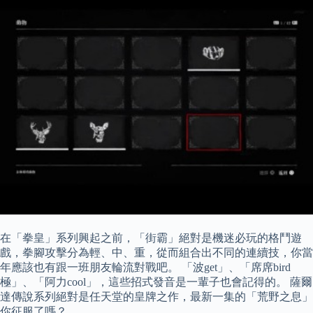
在「拳皇」系列興起之前，「街霸」絕對是機迷必玩的格鬥遊
戲，拳腳攻擊分為輕、中、重，從而組合出不同的連續技，你當
年應該也有跟一班朋友輪流對戰吧。 「波get」、「席席bird
極」、「阿力cool」，這些招式發音是一輩子也會記得的。 薩爾
達傳說系列絕對是任天堂的皇牌之作，最新一集的「荒野之息」
你征服了嗎？