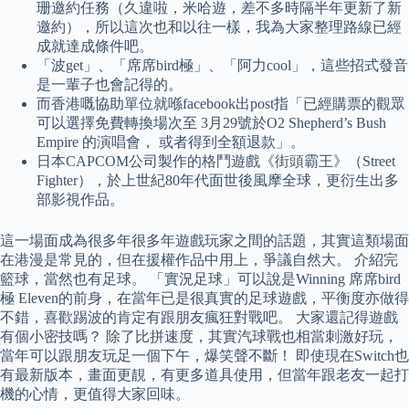
珊邀約任務（久違啦，米哈遊，差不多時隔半年更新了新
邀約），所以這次也和以往一樣，我為大家整理路線已經
成就達成條件吧。
「波get」、「席席bird極」、「阿力cool」，這些招式發音
是一輩子也會記得的。
而香港嘅協助單位就喺facebook出post指「已經購票的觀眾
可以選擇免費轉換場次至 3月29號於O2 Shepherd’s Bush
Empire 的演唱會， 或者得到全額退款」。
日本CAPCOM公司製作的格鬥遊戲《街頭霸王》（Street
Fighter），於上世紀80年代面世後風摩全球，更衍生出多
部影視作品。
這一場面成為很多年很多年遊戲玩家之間的話題，其實這類場面
在港漫是常見的，但在援權作品中用上，爭議自然大。 介紹完
籃球，當然也有足球。 「實況足球」可以說是Winning 席席bird
極 Eleven的前身，在當年已是很真實的足球遊戲，平衡度亦做得
不錯，喜歡踢波的肯定有跟朋友瘋狂對戰吧。 大家還記得遊戲
有個小密技嗎？ 除了比拼速度，其實汽球戰也相當刺激好玩，
當年可以跟朋友玩足一個下午，爆笑聲不斷！ 即使現在Switch也
有最新版本，畫面更靚，有更多道具使用，但當年跟老友一起打
機的心情，更值得大家回味。