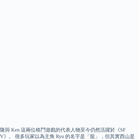
隆與 Ken 這兩位格鬥遊戲的代表人物至今仍然活躍於《SF
V》。 很多玩家以為主角 Ryu 的名字是「龍」，但其實西山是