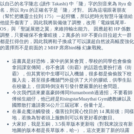
以自己的名字隆志 (讀作 Takashi) 中「隆」字的別音來為 Ryu 命
名，所以 Ryu 的正確名字是「隆」才對。 因為這場跟著朋友
（幫忙把獵靈士拉到 175）一起狩獵，所以把時光智慧斗篷借給
他提升傷害了，因此我將裝備做了調整，改用「電線狐尾草-
OS」與「聖誕展翅之翼」來維持輸出能力。 因應超初 HP 係數
調整，只要確保不會暈眩後，2 萬多的 HP 不要白目拉超大一群
都是扛得住的，因此我將鞋子換成了可以讓超自然波高幅度強化
的選擇而不是前面的 2 MHP 席席bird極 幻象戰靴。
這書真是好恐怖，家中的舅舅會買，學校的同學也會偷偷
拿回課室傳閱，你不會講《街霸》的話題也要扮打過《街
霸》，但其實初中生哪可以入機舖，很多都是偷偷脫下校
服入去，甚至很多機舖門外提供了大片的膠紙，供學生貼
在校徽上，但當時倒沒有引發什麼嚴重的社會問題。
今次我們請來麥嘉豪師傅同Humanbomb過過招，不要看師
傅候生細仔，他已經是RisingstarMuaythai Gym總教練以及
國際散打邀請賽56公斤三屆冠軍，份量十足。
在暴走魔法觸發後，傷害拉到賞心悅目的 14 萬前後；同樣
地，若換為智者頭上服飾則可以有更好看的數目。
大家好，我是五銅，3.5長草版本更新啦（對我來說沒有新
地圖的版本都是長草版本，哈~），這次更新了新的琺露