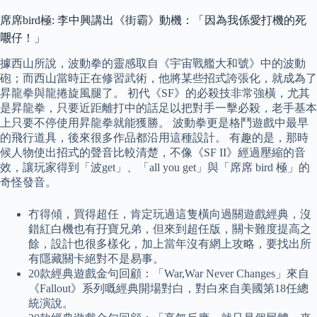
席席bird極: 李中興講出《街霸》動機：「因為我係愛打機的死
𡃁仔！」
據西山所說，波動拳的靈感取自《宇宙戰艦大和號》中的波動
砲；而西山當時正在修習武術，他將某些招式誇張化，就成為了
昇龍拳與龍捲旋風腿了。 初代《SF》的必殺技非常強橫，尤其
是昇龍拳，只要近距離打中的話足以把對手一擊必殺，老手基本
上只要不停使用昇龍拳就能獲勝。 波動拳更是格鬥遊戲中最早
的飛行道具，後來很多作品都沿用這種設計。 有趣的是，那時
候人物使出招式的聲音比較清楚，不像《SF II》經過壓縮的音
效，讓玩家得到「波get」、「all you get」與「席席 bird 極」的
奇怪發音。
冇得傾，買得超任，肯定玩過這隻橫向過關遊戲經典，沒
錯紅白機也有孖寶兄弟，但來到超任版，關卡難度提高之
餘，設計也很多樣化，加上當年沒有網上攻略，要找出所
有隱藏關卡絕對不是易事。
20款經典遊戲金句回顧：「War,War Never Changes」來自
《Fallout》系列嘅經典開場對白，對白來自美國第18任總
統演說。