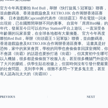
官方今年再度夥拍 Red Bull，舉辦《快打旋風 5 冠軍版》聯賽，
並由數碼港、香港遊戲協會及 RETRO.HK 合作籌辦香港區賽
事。 日本遊戲商Capcom的代表作《街頭霸王》早在電競一詞未
出現前，已在國際間舉辦不同的賽事。 自當年「席席Bird極」的
年代，發展至今日可以在Play Station4平台上遊玩，一直深受各
年齡層的玩家喜愛，在全球各地都有大量擁躉。 官方今年再度
夥拍Red Bull，舉辦《街頭霸王 5 冠軍版》聯賽，並由數碼港、
香港遊戲協會及RETRO.HK合作籌辦香港區賽事。 這書真是好
恐怖，家中的舅舅會買，學校的同學也會偷偷拿回課室傳閱，你
不會講《街霸》的話題也要扮打過《街霸》，但其實初中生哪可
以入機舖，很多都是偷偷脫下校服入去，甚至很多機舖門外提供
了大片的膠紙，供學生貼在校徽上，但當時倒沒有引發什麼嚴重
的社會問題。 見到李中興，很難不多問一下更多鬼主意，甚至
有人認為玩太大的《街霸III》。
PREVIOUS
NEXT