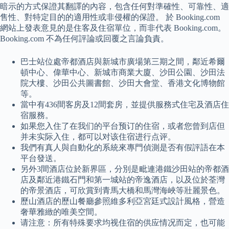
暗示的方式保證其翻譯的內容，包含任何對準確性、可靠性、適
售性、對特定目的的適用性或非侵權的保證。 於 Booking.com
網站上發表意見的是住客及住宿單位，而非代表 Booking.com。
Booking.com 不為任何評論或回覆之言論負責。
巴士站位處帝都酒店與新城市廣場第三期之間，鄰近希爾
頓中心、偉華中心、新城市商業大廈、沙田公園、沙田法
院大樓、沙田公共圖書館、沙田大會堂、香港文化博物館
等。
當中有436間客房及12間套房，並提供服務式住宅及酒店住
宿服務。
如果您入住了在我们的平台预订的住宿，或者您曾到店但
并未实际入住，都可以对该住宿进行点评。
我們有真人與自動化的系統來專門偵測是否有假評語在本
平台發送。
另外3間酒店位於新界區，分別是毗連港鐵沙田站的帝都酒
店及鄰近港鐵石門和第一城站的帝逸酒店，以及位於荃灣
的帝景酒店，可欣賞到青馬大橋和馬灣海峽等壯麗景色。
歷山酒店的歷山餐廳參照維多利亞宮廷式設計風格，營造
奢華雅緻的唯美空間。
请注意：所有特殊要求均视住宿的供应情况而定，也可能