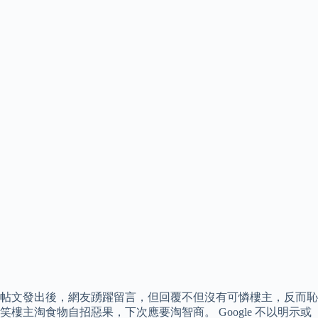
帖文發出後，網友踴躍留言，但回覆不但沒有可憐樓主，反而恥
笑樓主淘食物自招惡果，下次應要淘智商。 Google 不以明示或