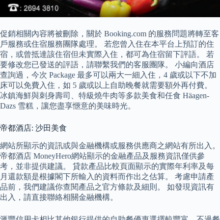
促銷相關內容將被刪除，關於 Booking.com 的服務問題將轉至客
戶服務或住宿服務團隊處理。 若您曾入住在本平台上預訂的住
宿，或曾抵達該住宿但未實際入住，都可為住宿留下評語。 若
要修改您已發送的評語，請聯繫我們的客服團隊。 小編向酒店
查詢過，今次 Package 最多可以兩大一細入住，4 歲或以下不加
床可以免費入住，如 5 歲或以上自助晚餐就需要額外再付費。
冰鎮海鮮與刺身壽司、特級燒牛肉等多款美食和任食 Häagen-
Dazs 雪糕，讓您盡享愜意的美味時光。
帝都酒店: 沙田美食
網站所顯示的資訊或與金融機構或服務供應商之網站有所出入。
帝都酒店 MoneyHero網站顯示的金融產品及服務資訊僅供參
考，並非提供建議。 貸款產品比較頁面顯示的實際年利率及每
月還款額是根據閣下所輸入的資料而作出之估算。 考慮申請產
品前，我們建議你查閱產品之官方條款及細則。 如發現資訊有
出入，請直接聯絡相關金融機構。
滙豐信用卡相比其他銀行提供的自助餐優惠選擇較豐富，不過餐