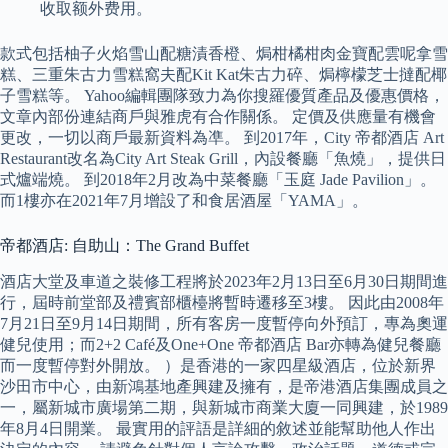
收取额外费用。
款式包括柚子火焰雪山配糖漬香橙、焗柑橘柑肉金寶配雲呢拿雪
糕、三重朱古力雪糕窩夫配Kit Kat朱古力碎、焗檸檬芝士撻配椰
子雪糕等。 Yahoo編輯團隊致力為你搜羅優質產品及優惠價格，
文章內部份連結商戶與雅虎有合作關係。 定價及供應量有機會
更改，一切以商戶最新資料為凖。 到2017年，City 帝都酒店 Art
Restaurant改名為City Art Steak Grill，內設餐廳「魚燒」，提供日
式爐端燒。 到2018年2月改為中菜餐廳「玉庭 Jade Pavilion」。
而1樓亦在2021年7月增設了和食居酒屋「YAMA」。
帝都酒店: 自助山：The Grand Buffet
酒店大堂及車道之裝修工程將於2023年2月13日至6月30日期間進
行，屆時前堂部及禮賓部櫃檯將暫時遷移至3樓。 因此由2008年
7月21日至9月14日期間，所有客房一度暫停向外預訂，專為奧運
健兒使用；而2+2 Café及One+One 帝都酒店 Bar亦轉為健兒餐廳
而一度暫停對外開放。 ）是香港的一家四星級酒店，位於新界
沙田市中心，由新鴻基地產興建及擁有，是帝港酒店集團成員之
一，屬新城市廣場第二期，與新城市商業大廈一同興建，於1989
年8月4日開業。 最實用的評語是詳細的敘述並能幫助他人作出