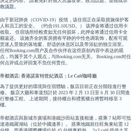
決定的內容。 請避免針對個人言論攻擊、政治話題、道德或宗
教議題。
由于新冠肺炎（COVID-19）疫情，该住宿正在采取措施保护客
人和员工的安全。 （约合191.10USD。） 该押金将通过信用卡
收取。 住宿场所经检查如无任何损坏，此押金将通过信用卡全
额返还。 设施齐全的客房拥有平静的中性色调装饰，配有可观
赏迷人景致的落地窗、舒适的休息区以及带浴缸的独立浴室。
任何Booking.com用户及合作伙伴在这些原创内容中表达的观
点，均属于其个人观点，与Booking.com无关。 Booking.com对任
何点评或点评回复不负任何责任。
帝都酒店: 香港諾富特世紀酒店：Le Café咖啡廳
為了提供更好的環境與住宿體驗，飯店目前正在分階段進行整
修。 飯店大廳和車道預計於 2023 年 2 月 13 日至 6 月 30 日間進
行整修工程。 上述期間，接待櫃台和禮賓櫃台將暫時移至 3
樓。
帝都酒店與新城市廣場和港鐵沙田站直接相連，搭乘 7 站即可抵
達港鐵羅湖站（位於中國邊界）。 搭乘地鐵前往旺角東站需 12
分鐘，而香港國際機場位於 45 分鐘車程外。 2+2 café 提供土耳