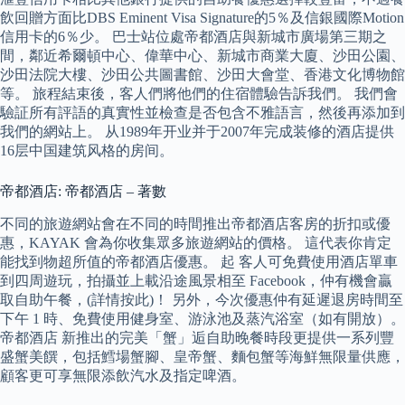
飲回贈方面比DBS Eminent Visa Signature的5％及信銀國際Motion
信用卡的6％少。 巴士站位處帝都酒店與新城市廣場第三期之
間，鄰近希爾頓中心、偉華中心、新城市商業大廈、沙田公園、
沙田法院大樓、沙田公共圖書館、沙田大會堂、香港文化博物館
等。 旅程結束後，客人們將他們的住宿體驗告訴我們。 我們會
驗証所有評語的真實性並檢查是否包含不雅語言，然後再添加到
我們的網站上。 从1989年开业并于2007年完成装修的酒店提供
16层中国建筑风格的房间。
帝都酒店: 帝都酒店 – 著數
不同的旅遊網站會在不同的時間推出帝都酒店客房的折扣或優
惠，KAYAK 會為你收集眾多旅遊網站的價格。 這代表你肯定
能找到物超所值的帝都酒店優惠。 起 客人可免費使用酒店單車
到四周遊玩，拍攝並上載沿途風景相至 Facebook，仲有機會贏
取自助午餐，(詳情按此)！ 另外，今次優惠仲有延遲退房時間至
下午 1 時、免費使用健身室、游泳池及蒸汽浴室（如有開放）。
帝都酒店 新推出的完美「蟹」逅自助晚餐時段更提供一系列豐
盛蟹美饌，包括鱈場蟹腳、皇帝蟹、麵包蟹等海鮮無限量供應，
顧客更可享無限添飲汽水及指定啤酒。