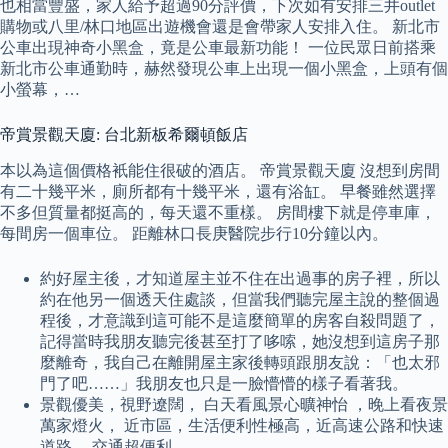
也相當豐盛，家人給予超過90分評價，下次如有安排三井outlet
購物或八里/林口地區出遊機會還是會帶家人安排入住。 新北市
公車出現神奇小黑盒，竟是公車最新功能！ 一位民眾日前搭乘
新北市公車通勤時，赫然發現公車上出現一個小黑盒，上頭有個
小螢幕，…
帝賞景觀天廈: 台北新板希爾頓飯店
本以為這個價格衹能住很破的酒店。 帝賞景觀天廈 沒想到房間
有二十幾平米，廁所都有十幾平米，還有浴缸。 早餐雖然選擇
不多但質量都挺高的，每天還不重樣。 房間樓下就是停車庫，
每間房一個車位。 距離林口長庚醫院步行10分鐘以內。
約好屋主後，才知道屋主並不住在出過事的房子裡，所以
約在他另一個透天住處談，但當我們聽完屋主說的整個過
程後，才意識到這可能不是這麼簡單的房客自殺問題了，
記得當時我朋友聽完後甚至打了哆嗦，她沒想到這房子那
麼離奇，我自己在離開屋主家後轉頭跟朋友說：「也太邪
門了吧……」我朋友也只是一臉懵懵的樣子看著我。
景觀優美，視野遼闊， 白天看風景心曠神怡 ，晚上看夜景
萬家燈火， 近市區，生活便利性極高，近高速公路和快速
道路， 交通超便利。