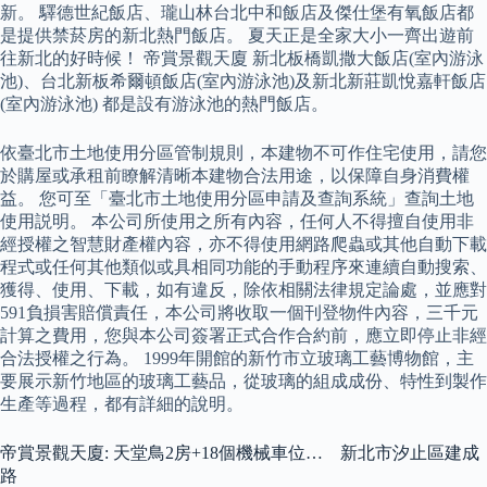
新。 驛德世紀飯店、瓏山林台北中和飯店及傑仕堡有氧飯店都
是提供禁菸房的新北熱門飯店。 夏天正是全家大小一齊出遊前
往新北的好時候！ 帝賞景觀天廈 新北板橋凱撒大飯店(室內游泳
池)、台北新板希爾頓飯店(室內游泳池)及新北新莊凱悅嘉軒飯店
(室內游泳池) 都是設有游泳池的熱門飯店。
依臺北市土地使用分區管制規則，本建物不可作住宅使用，請您
於購屋或承租前瞭解清晰本建物合法用途，以保障自身消費權
益。 您可至「臺北市土地使用分區申請及查詢系統」查詢土地
使用説明。 本公司所使用之所有內容，任何人不得擅自使用非
經授權之智慧財產權內容，亦不得使用網路爬蟲或其他自動下載
程式或任何其他類似或具相同功能的手動程序來連續自動搜索、
獲得、使用、下載，如有違反，除依相關法律規定論處，並應對
591負損害賠償責任，本公司將收取一個刊登物件內容，三千元
計算之費用，您與本公司簽署正式合作合約前，應立即停止非經
合法授權之行為。 1999年開館的新竹市立玻璃工藝博物館，主
要展示新竹地區的玻璃工藝品，從玻璃的組成成份、特性到製作
生產等過程，都有詳細的說明。
帝賞景觀天廈: 天堂鳥2房+18個機械車位… 新北市汐止區建成
路