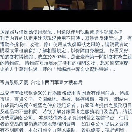
房屋照片僅反應使用現況，用途以使用執照或謄本記載為準。
刊登內容的法定用途與現況使用不同時，恐涉違反建管法規，有
遭勒令拆 除、改建、停止使用或恢復原狀之風險，請消費者於
購屋或承租前多加了解相關規定，以保障自身權益。 好看又好
拍的眷村博物館，成立於2002年，是全臺灣第一間以眷村為主題
的博物館。 博物館裡頭展示了眷村的相關文物，想知道空軍歷
史的人千萬別錯過一樓的「黑蝙蝠中隊文史資料特展」。
帝賞景觀天廈: 台北市西門華泰大樓套房
成交時需收您租金50% 作為服務費用唷 附近有便利商店、傳統
市場、百貨公司、公園綠地、學校、醫療機構、夜市。 網站內
各成員均為獨立經營之仲介經紀業者，各家業者提供之服務項目
及產品均不盡相同，若欲了解各家業者之服務項目及產品，請親
洽或電詢各公司。 本網站僅為各項資訊刊登之媒體平台，使用
者於交易前能仍應詳閱地籍相關資料。 如對各公司提供之資訊
有不明瞭者，本公司願全力與以協助。 景觀優美，視野遼闊，