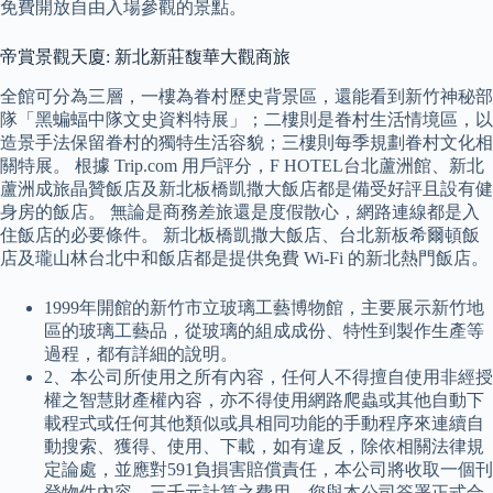
免費開放自由入場參觀的景點。
帝賞景觀天廈: 新北新莊馥華大觀商旅
全館可分為三層，一樓為眷村歷史背景區，還能看到新竹神秘部
隊「黑蝙蝠中隊文史資料特展」；二樓則是眷村生活情境區，以
造景手法保留眷村的獨特生活容貌；三樓則每季規劃眷村文化相
關特展。 根據 Trip.com 用戶評分，F HOTEL台北蘆洲館、新北
蘆洲成旅晶贊飯店及新北板橋凱撒大飯店都是備受好評且設有健
身房的飯店。 無論是商務差旅還是度假散心，網路連線都是入
住飯店的必要條件。 新北板橋凱撒大飯店、台北新板希爾頓飯
店及瓏山林台北中和飯店都是提供免費 Wi-Fi 的新北熱門飯店。
1999年開館的新竹市立玻璃工藝博物館，主要展示新竹地
區的玻璃工藝品，從玻璃的組成成份、特性到製作生產等
過程，都有詳細的說明。
2、本公司所使用之所有內容，任何人不得擅自使用非經授
權之智慧財產權內容，亦不得使用網路爬蟲或其他自動下
載程式或任何其他類似或具相同功能的手動程序來連續自
動搜索、獲得、使用、下載，如有違反，除依相關法律規
定論處，並應對591負損害賠償責任，本公司將收取一個刊
登物件內容，三千元計算之費用，您與本公司簽署正式合