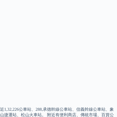
近1,32,226公車站、288,承德幹線公車站、信義幹線公車站、象
山捷運站、松山火車站。 附近有便利商店、傳統市場、百貨公