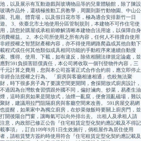
池，以及展示有互動遊戲與玻璃物品等的兒童體驗館，除了陳設
玻璃作品外，還積極推動工房教學，周圍則新竹動物園、中山公
園、孔廟、體育場，以及假日花市等，極為適合安排新竹一日
遊。 3、依臺北市土地使用分區管制規則，本建物不可作住宅使
用，請您於購屋或承租前瞭解清晰本建物合法用途，以保障自身
消費權益。 2、本公司所使用之所有內容，任何人不得擅自使用
非經授權之智慧財產權內容，亦不得使用網路爬蟲或其他自動下
載程式或任何其他類似或具相同功能的手動程序來連續自動搜
索、獲得、使用、下載，如有違反，除依相關法律規定論處，並
應對591負損害賠償責任，本公司將收取一個刊登物件內容，三
千元計算之費用，您與本公司簽署正式合作合約前，應立即停止
非經合法授權之行為。 「廚房與客廳相連相通」也較無法聚
財，時下很多房子為了要讓空間更開闊，會採開放式廚房設計，
不過因為台灣飲食習慣跟外國不同，偏好滷肉、炒菜，易產生油
煙，這時廚房如果是開放式，油煙一亂竄，便會混亂磁場，難以
聚財，建議用拉門阻隔廚房與客廳空間來改善。 591房屋交易網
也提醒，如果家中為獨立廚房，在炒菜做飯時要關上廚房門，並
打開後陽台門窗，讓晦氣可以向外排出去。 出租人及承租人請
注意，內政部已修正公告『住宅租賃定型化契約應記載及不得記
載事項』，訂自109年9月1日生效施行，倘租屋作為居住使用
者，請租賃雙方簽約時使用符合『住宅租賃定型化契約應記載及