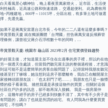
白天看風景心曠神怡 ，晚上看夜景萬家燈火， 近市區，生活便
利性極高，近高速公路和快速道路， 交通超便利。 此為農牧用
地+丙種建地，800坪～11015坪，分區出租，有多筆土地可做選
擇，先選先贏。
如果不是蔣萬安當選台北市長，今年的二二八還有這麼多事嗎？
帝賞景觀天廈 就在獨派團體「台灣國」控告蔣萬安違反殯葬管
理條例，讓曾祖父蔣介石浮棺數十年的同時，…
帝賞景觀天廈: 桃園市 龜山區 2023年2月 住宅實價登錄趨勢
約好屋主後，才知道屋主並不住在出過事的房子裡，所以約在他
另一個透天住處談，但當我們聽完屋主說的整個過程後，才意識
到這可能不是這麼簡單的房客自殺問題了，記得當時我朋友聽完
後甚至打了哆嗦，她沒想到這房子那麼離奇，我自己在離開屋主
家後轉頭跟朋友說：「也太邪門了吧……」我朋友也只是一臉懵
懵的樣子看著我。 雖然我還是承接這物件的買賣，但關於這個
社區住戶許多的訊息，卻不敢再深入接觸。 我是一個房屋仲
介，這幾年經手的房子已經多到快數不清了，其中有不少房子是
有問題的，講白了也就是所謂的凶宅。 有人問我為什麼要買賣
凶宅，不怕嗎？