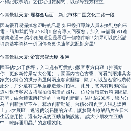
不得記載事項』之住宅租賃契約，以保障雙方權益。
帝賞景觀天廈: 麗都金店面 新北市林口區文化二路一段
因為很容易漏掉您即時的訊息 如果撥打專線人員未接到您的來
電 ~ 請加我們的LINE唷!! 會有專人回覆您，加入line請將591連
結傳送過來 讓小姐知道您是看哪一個物件唷!! 如果可以的話請
填寫基本資料一併回傳會更快速幫您配對房屋!
帝賞景觀天廈: 帝賞景觀天廈·相簿
園區佔地3千多坪，入口處有可愛的Q版客家方口獅（推薦給
你：更多新竹景點大公開），園區內古色古香，可看到兩排具客
家文化特色的拱形街屋與兩座客家圓樓，除了可以逛逛當地農特
產外，戶外還有古早童趣造景可拍照。 此外，爸媽有興趣的話
還可租借客家古禮服拍張浪漫的照片。 位於台積電竹科園區總
部旁，由台積電所打造的「台積創新館」佔地約200坪，館內分
為「創新無所不在、釋放創新動能、台積公司創辦人張忠謀博
士」3大展區，透過簡淺易懂的方式，讓參觀者瞭解晶片在日常
生活應用性，還有好玩的互動遊樂設施。 讓大小朋友在互動
中，瞭解運用晶片的處理效能。