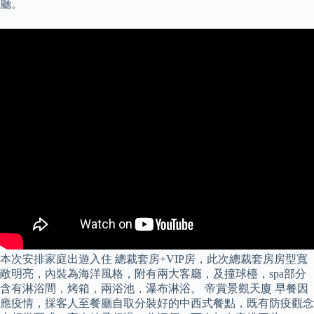
廳。
本次安排家庭出遊入住 總裁套房+VIP房，此次總裁套房房型寬
敞明亮，內裝為海洋風格，附有兩大客廳，及撞球檯，spa部分
含有淋浴間，烤箱，兩浴池，瀑布淋浴。 帝賞景觀天廈 早餐因
應疫情，採客人至餐廳自取分裝好的中西式餐點，既有防疫觀念