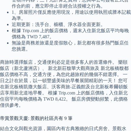
作合約前，應立即停止非經合法授權之行為。
1、房屋照片僅反應使用現況，用途以使用執照或謄本記載
為準。
近期更新：洗手台、櫥櫃、淨水器全面更新。
根據 Trip.com 上的飯店價格，週末入住新北飯店平均每晚
價格為 TWD 7,487。
無論是商務差旅還是度假散心，新北都有很多熱門飯店任
您挑選。
商旅時選擇飯店，交通便利必定是很多客人的首選條件。 樂頤
飯店（新北蘆洲店）、 新北新莊馥華大觀商旅及 新北板橋馥都
飯店價格不高，交通方便，為您此趟旅程的幾個不錯選擇。 一
日之計在於晨，以一頓豐盛美味的早餐展開精彩的一天！ 您可
在新北板橋凱撒大飯店、沃客商旅-正義館及台北新板希爾頓飯
店享用新北道地早餐。 根據 Trip.com 上的飯店價格，入住新北
住宿平均每晚價格為 TWD 8,422。 飯店房價變動頻繁，此價格
僅供參考。
帝賞景觀天廈: 景觀的社區共有 9 筆
結合文化與觀光資源，園區內有古典雅緻的日式房舍、景觀水