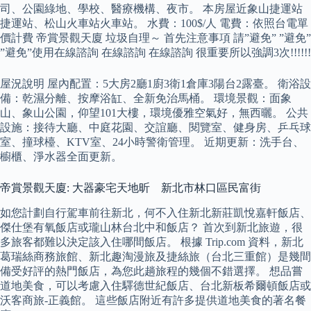
司、公園綠地、學校、醫療機構、夜市。 本房屋近象山捷運站
捷運站、松山火車站火車站。 水費：100$/人 電費：依照台電單
價計費 帝賞景觀天廈 垃圾自理～ 首先注意事項 請”避免” ”避免”
”避免”使用在線諮詢 在線諮詢 在線諮詢 很重要所以強調3次!!!!!!
屋況說明 屋內配置：5大房2廳1廚3衛1倉庫3陽台2露臺。 衛浴設
備：乾濕分離、按摩浴缸、全新免治馬桶。 環境景觀：面象
山、象山公園，仰望101大樓，環境優雅空氣好，無西曬。 公共
設施：接待大廳、中庭花園、交誼廳、閱覽室、健身房、乒乓球
室、撞球檯、KTV室、24小時警衛管理。 近期更新：洗手台、
櫥櫃、淨水器全面更新。
帝賞景觀天廈: 大器豪宅天地昕 新北市林口區民富街
如您計劃自行駕車前往新北，何不入住新北新莊凱悅嘉軒飯店、
傑仕堡有氧飯店或瓏山林台北中和飯店？ 首次到新北旅遊，很
多旅客都難以決定該入住哪間飯店。 根據 Trip.com 資料，新北
葛瑞絲商務旅館、新北趣淘漫旅及捷絲旅（台北三重館）是幾間
備受好評的熱門飯店，為您此趟旅程的幾個不錯選擇。 想品嘗
道地美食，可以考慮入住驛德世紀飯店、台北新板希爾頓飯店或
沃客商旅-正義館。 這些飯店附近有許多提供道地美食的著名餐