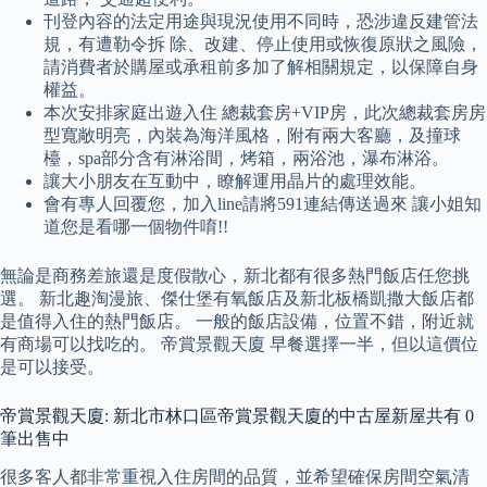
刊登內容的法定用途與現況使用不同時，恐涉違反建管法
規，有遭勒令拆 除、改建、停止使用或恢復原狀之風險，
請消費者於購屋或承租前多加了解相關規定，以保障自身
權益。
本次安排家庭出遊入住 總裁套房+VIP房，此次總裁套房房
型寬敞明亮，內裝為海洋風格，附有兩大客廳，及撞球
檯，spa部分含有淋浴間，烤箱，兩浴池，瀑布淋浴。
讓大小朋友在互動中，瞭解運用晶片的處理效能。
會有專人回覆您，加入line請將591連結傳送過來 讓小姐知
道您是看哪一個物件唷!!
無論是商務差旅還是度假散心，新北都有很多熱門飯店任您挑
選。 新北趣淘漫旅、傑仕堡有氧飯店及新北板橋凱撒大飯店都
是值得入住的熱門飯店。 一般的飯店設備，位置不錯，附近就
有商場可以找吃的。 帝賞景觀天廈 早餐選擇一半，但以這價位
是可以接受。
帝賞景觀天廈: 新北市林口區帝賞景觀天廈的中古屋新屋共有 0
筆出售中
很多客人都非常重視入住房間的品質，並希望確保房間空氣清