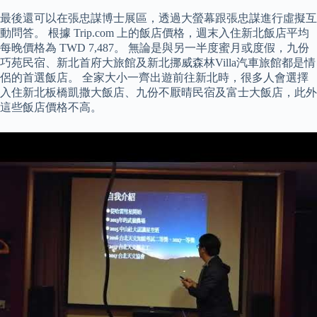
最後還可以在張忠謀博士展區，透過大螢幕跟張忠謀進行虛擬互
動問答。 根據 Trip.com 上的飯店價格，週末入住新北飯店平均
每晚價格為 TWD 7,487。 無論是與另一半度蜜月或度假，九份
巧苑民宿、新北首府大旅館及新北挪威森林Villa汽車旅館都是情
侶的首選飯店。 全家大小一齊出遊前往新北時，很多人會選擇
入住新北板橋凱撒大飯店、九份不厭晴民宿及富士大飯店，此外
這些飯店價格不高。