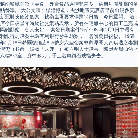
越南餐廳等招牌美食，外賣食品選擇非常多，選自每間餐廳的單
點餐單。 大公文匯全媒體報道：尖沙咀帝苑酒店早前出現多宗
新冠肺炎確診個案，被衞生署要求停業14日後，今日重開。 酒
店今日凌晨零時於社交網站表示，所有在隔離中心的員工已完成
隔離觀察，各人安好。 案發日期案件簡介1968年1月1日中環有
利銀行劫殺案中環有利銀行發生劫案，一名護衛員被殺。 1968
年1月18日希爾頓酒店835號房六嫂命案粵劇界聞人黃琪浩之妻劉
潔雯（42歲，綽號「六嫂」）被不明人士殺害，陳屍希爾頓酒店
八樓835室，身中多刀，手上名貴鑽石戒指失去。