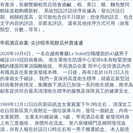
有膏添，長腳蟹腳粗而且唔會過鹹 ，蝦、青口、螺、麵包蟹同
蜆味道都夠晒新鮮。 系統預設評語排序依據為：發出評語日
期、相關程度高，並可能包含但不只限於：您使用的語言、包含
文字內容的評語、非匿名評語。 還有其他排序方式可用（旅客
類型、分數…等等）。
帝苑酒店命案: 尖沙咀帝苑餅店外賣速遞
2020年10月6日，一名在越南餐廳Le Soleil任職樓面的43歲男子
確診2019冠狀病毒病。 衛生署衛生防護中心安排6名有較緊密接
觸的樓面同事須隔離檢疫。 帝苑酒店命案 而中心安排酒店內所
有職員及住客會派發樣本樽。 一日後，再有2名於10月2日入住
的泰籍女子確診。 我們一直保持高度衛生標準，就最近新型冠
狀病毒肺炎情況，集團旗下酒店已加強一系列衛生措施，務求為
顧客提供符合最高清潔衛生標準的服務及保障員工的健康安全。
1969年12月12日白田新區紙盒女童屍案下午2時左右， 清潔女工
在白田新區第六座附近一個垃圾車斗內，發現一個紙盒，內有一
女童屍體。 女童名叫錢淑儀，9歲， 帝苑酒店命案 被發現時身
上有三度傷痕， 身體尚在流血。 第六座樓橫門及梯間發現血
漬，亦有人報告於該日12時左右有一男子搬運紙盒。 本人願意