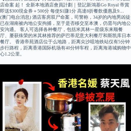
店命案 起！ 全新本地酒店會員計劃｜登記新鴻基Go Royal 帝賞
即送$300現金券＋500分 每使$1賺1分 高達8折餐飲優惠及9…
(澳门电台消息) 酒店客房双尸命案，司警称，34岁的内地男凶徒
已在湖南被内地公安拘捕，至于是否移交至本澳，仍需与内地公
安沟通。 客人可选择各种餐厅，包括米其林一星级东来顺餐
厅、屡获殊荣的米其林推荐的萨巴蒂尼意大利餐厅和斯凯库日本
餐厅。 香港帝苑酒店位于么地路，距离尖沙咀地铁站仅有5分钟
步行路程，距离香港国际机场有40分钟车程，距离海港城购物中
心1.2公里。