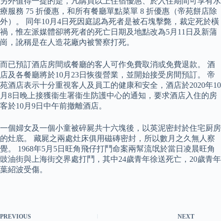
另外值得一提的是，凡購買以上住宿優惠、於入住期間可享有水
療服務 75 折優惠，和所有餐廳單點菜單 8 折優惠（帝苑餅店除
外）。 同年10月4日死因庭認為死者是被石塊擊斃，裁定死於橫
禍，惟左派媒體卻將死者的死亡日期及地點改為5月11日及新蒲
崗，訛稱是在人造花廠內被警察打死。
而已預訂酒店房間或餐廳的客人可作免費取消或免費退款。 酒
店及各餐廳將於10月23日恢復營業，並開始接受房間預訂。 帝
苑酒店表示十分重視客人及員工的健康和安全，酒店於2020年10
月8日晚上接獲衞生署衞生防護中心的通知，要求酒店入住的房
客於10月9日中午前撤離酒店。
一個婦女及一個小童被碎屍共十六塊後，以英泥密封於住宅厨房
的灶底。 藏屍之兩處灶床俱用磁磚密封，所以數月之久無人察
覺。 1968年5月5日旺角飛仔打鬥命案兩幫流氓於當日凌晨旺角
豉油街與上海街交界處打鬥，其中24歲青年徐送死亡，20歲青年
葉紹波受傷。
PREVIOUS
NEXT