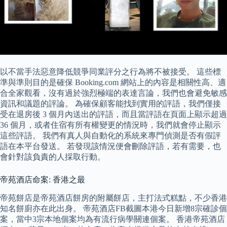
以不當手法惡意降低競爭同業評分之行為將不被接受。 這些標
準與準則目的是確保 Booking.com 網站上的內容是相關性高、適
合全家觀看，沒有過於強烈極端的表達言論，我們也會避免敏感
資訊和議題的評論。 為確保顧客能找到實用的評語，我們僅接
受在退房後 3 個月內送出的評語，而且當評語在頁面上顯示超過
36 個月，或者住宿有所有權變更的情況時，我們就會停止顯示
這些評語。 我們有真人與自動化的系統來專門偵測是否有假評
語在本平台發送。 若發現該情況便會刪除評語，若有需要，也
會針對該負責的人採取行動。
帝苑酒店命案: 香港之最
帝苑餅店是帝苑酒店餅房的附屬餅店，主打法式糕點，不少香港
知名餅廚亦在此出身。 帝苑酒店FB截圖本港今日新增8宗確診個
案，當中3宗本地個案均為有流行病學關連個案。 香港帝苑酒店