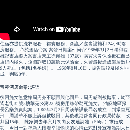
住宿亦提供洗衣服務、禮賓服務、會議／宴會設施和 24小時客
房服務。 帝苑酒店命案 案發日期案件簡介1966年3月2日聯和墟
雄記書店縱火案書店東主徐佩雄（37歲）購買火災保險後在自己
店鋪內縱火，企圖詐取13萬餘元保險金，火警最後造成鄰居數戶
9人死亡（包括1名孕婦）。 1966年8月16日，被告誤殺及縱火罪
成，判監8年。
帝苑酒店命案: 評語
後因施女無意嫁周男亦不願再與他同居，周男感到被抛棄，於亞
皆老街35號2樓華苑公寓225號房用絲帶勒死施女。 油麻地區探
長呂樂負責此案，1962年3月2日周漢華謀殺罪名成立，判繯首死
刑，周漢華不服上訴但被駁回，其後獲港督會同行政局特赦，改
判囚15年。 陳家樂去年六月初向女友連詩雅（Shiga）求婚成
功，今日一對準新人懷着幸福愉快的心情正式對外宣布婚期大日