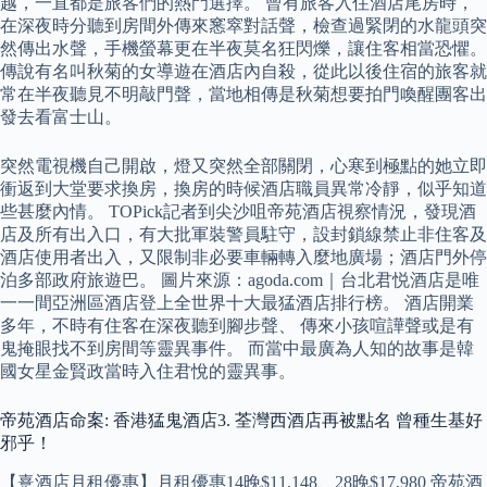
越，一直都是旅客們的熱門選擇。 曾有旅客入住酒店尾房時，
在深夜時分聽到房間外傳來窸窣對話聲，檢查過緊閉的水龍頭突
然傳出水聲，手機螢幕更在半夜莫名狂閃爍，讓住客相當恐懼。
傳說有名叫秋菊的女導遊在酒店內自殺，從此以後住宿的旅客就
常在半夜聽見不明敲門聲，當地相傳是秋菊想要拍門喚醒團客出
發去看富士山。
突然電視機自己開啟，燈又突然全部關閉，心寒到極點的她立即
衝返到大堂要求換房，換房的時候酒店職員異常冷靜，似乎知道
些甚麼內情。 TOPick記者到尖沙咀帝苑酒店視察情況，發現酒
店及所有出入口，有大批軍裝警員駐守，設封鎖線禁止非住客及
酒店使用者出入，又限制非必要車輛轉入麼地廣場；酒店門外停
泊多部政府旅遊巴。 圖片來源：agoda.com｜台北君悦酒店是唯
一一間亞洲區酒店登上全世界十大最猛酒店排行榜。 酒店開業
多年，不時有住客在深夜聽到腳步聲、 傳來小孩喧譁聲或是有
鬼掩眼找不到房間等靈異事件。 而當中最廣為人知的故事是韓
國女星金賢政當時入住君悅的靈異事。
帝苑酒店命案: 香港猛鬼酒店3. 荃灣西酒店再被點名 曾種生基好
邪乎！
【憙酒店月租優惠】月租優惠14晚$11,148、28晚$17,980 帝苑酒