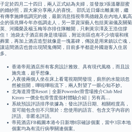
子定於四月二十四日，兩人正式結為夫婦，並發放3張溫馨甜蜜
的婚紗照，跟大家分享兩人的喜悅。 邵氏近日爆出離巢潮，繼
有傳李施嬅低調完約後，最新消息指視帝馬德鐘及在內地人氣高
企的張兆輝今年亦低調走人，另一眾資深藝人包括黃淑儀及關菊
英、河國榮及楊玉梅等亦排住隊離開，只剩黃宗澤及王浩信撐
住！ 池袋太子酒店前身是墳場區，附近街區也有不少墳場和殯
葬業，再加上酒店造型就像是一塊墓碑，傳說是用來鎮以亡魂，
讓這間酒店也曾出現鬧鬼傳聞，目前多半都是外國遊客入住居
多。
香港帝苑酒店所有客房設計雅致、具有現代風格，而且設
施先進，超乎想像。
入夜後兩個人坐在床上看電視期間發現，廁所的水龍頭忽
然被扭開，嘩啦嘩啦流下，兩人對望了一眼心知不妙。
北海道滑雪Resort｜全新Powerder滑雪場推介Club Med
Kiroro 一價全包滑雪度假村體驗介紹｜另有高…
系統預設評語排序依據為：發出評語日期、相關程度高，
並可能包含但不只限於：您使用的語言、包含文字內容的
評語、非匿名評語。
帝苑酒店FB截圖本港今日新增8宗確診個案，當中3宗本地
個案均為有流行病學關連個案。