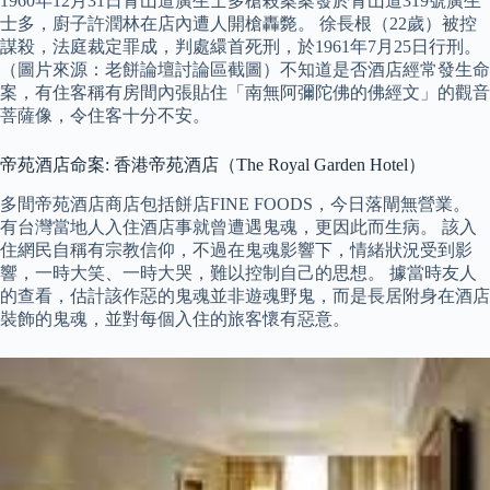
1960年12月31日青山道廣生士多槍殺案案發於青山道319號廣生
士多，廚子許潤林在店內遭人開槍轟斃。 徐長根（22歲）被控
謀殺，法庭裁定罪成，判處繯首死刑，於1961年7月25日行刑。
（圖片來源：老餅論壇討論區截圖）不知道是否酒店經常發生命
案，有住客稱有房間內張貼住「南無阿彌陀佛的佛經文」的觀音
菩薩像，令住客十分不安。
帝苑酒店命案: 香港帝苑酒店（The Royal Garden Hotel）
多間帝苑酒店商店包括餅店FINE FOODS，今日落閘無營業。
有台灣當地人入住酒店事就曾遭遇鬼魂，更因此而生病。 該入
住網民自稱有宗教信仰，不過在鬼魂影響下，情緒狀況受到影
響，一時大笑、一時大哭，難以控制自己的思想。 據當時友人
的查看，估計該作惡的鬼魂並非遊魂野鬼，而是長居附身在酒店
裝飾的鬼魂，並對每個入住的旅客懷有惡意。