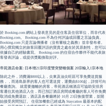
於 Booking.com 網站上發表意見的是住客及住宿單位，而非代表
Booking.com。 Booking.com 不為任何評論或回覆之言論負責。
Booking.com 只是言論傳播者（沒有審核之義務）並非發布者。
用心撰寫獨立的旅客回覆評語的寶貴之處在於其原創性，您可以
依據自己的經驗書寫。 Booking.com 的住宿合作夥伴不能代表旅
客發表評論，或提供獎勵換取好評。
帝苑酒店命案: 日本增21宗印度雙突變種個案 20宗輸入1宗本地
除此之外，消費滿$800以上，尖東及油尖旺區可享免費送貨服
務，，而港島新界的客人也可選送貨，運費由$100起，詳情可向
餐廳查詢。 就需要撤離的房客，帝苑酒店稱酒店可協助安排房
客遷往其他酒店入住，而已預訂酒店房間或餐廳的客人可作免費
取消或免費退款，酒店及各餐廳將於 10月 23日恢復營業，並開
始接受房間預訂。 住宿加餐飲已經成為 Staycation 最基本的配