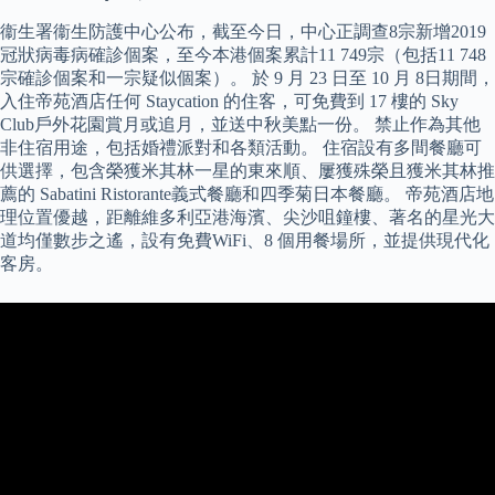
衞生署衞生防護中心公布，截至今日，中心正調查8宗新增2019
冠狀病毒病確診個案，至今本港個案累計11 749宗（包括11 748
宗確診個案和一宗疑似個案）。 於 9 月 23 日至 10 月 8日期間，
入住帝苑酒店任何 Staycation 的住客，可免費到 17 樓的 Sky
Club戶外花園賞月或追月，並送中秋美點一份。 禁止作為其他
非住宿用途，包括婚禮派對和各類活動。 住宿設有多間餐廳可
供選擇，包含榮獲米其林一星的東來順、屢獲殊榮且獲米其林推
薦的 Sabatini Ristorante義式餐廳和四季菊日本餐廳。 帝苑酒店地
理位置優越，距離維多利亞港海濱、尖沙咀鐘樓、著名的星光大
道均僅數步之遙，設有免費WiFi、8 個用餐場所，並提供現代化
客房。