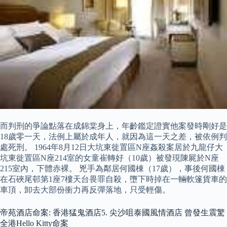
而判刑的爭論點落在成錦棠身上，年齡鑑定證實他案發時剛好是
18歲零一天，法例上屬於成年人，就因為這一天之差，被依例判
處死刑。 1964年8月12日大坑東徙置區N座姦殺案居於九龍仔大
坑東徙置區N座214室的女童崔轉好（10歲）被發現陳屍於N座
215室內，下體赤裸。 兇手為鄰居何國棟（17歲），事後何國棟
在石硤尾邨第1座7樓天台畏罪自殺，墮下時掉在一輛軟篷貨車的
車頂，卸去大部份衝力再反彈落地，只受輕傷。
帝苑酒店命案: 香港猛鬼酒店5. 尖沙咀泰國風情酒店 曾發生震驚
全港Hello Kitty命案