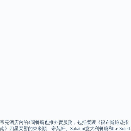
帝苑酒店內的4間餐廳也推外賣服務，包括榮獲《福布斯旅遊指
南》四星榮譽的東來順、帝苑軒、Sabatini意大利餐廳和Le Soleil