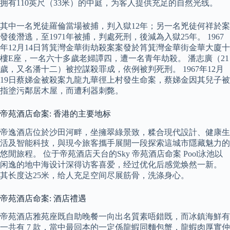
拥有110英尺（33米）的中庭，为客人提供充足的自然光线。
其中一名兇徒羅倫當場被捕，判入獄12年；另一名兇徒何祥於案
發後潛逃，至1971年被捕，判處死刑，後減為入獄25年。 1967
年12月14日筲箕灣金華街劫殺案案發於筲箕灣金華街金華大廈十
樓E座，一名六十多歲老婦譚四，遭一名青年劫殺。 潘志廣（21
歲，又名潘十二）被控謀殺罪成，依例被判死刑。 1967年12月
19日蔡娣金被殺案九龍九華徑上村發生命案，蔡娣金因其兒子被
指塗污鄰居木屋，而遭利器刺斃。
帝苑酒店命案: 香港的主要地标
帝逸酒店位於沙田河畔，坐擁翠綠景致，糅合現代設計、健康生
活及智能科技，與現今旅客攜手展開一段探索這城市隱藏魅力的
悠閒旅程。 位于帝苑酒店天台的Sky 帝苑酒店命案 Pool泳池以
闲逸的地中海设计深得访客喜爱，经过优化后感觉焕然一新。
其长度达25米，给人充足空间尽展筋骨，洗涤身心。
帝苑酒店命案: 酒店禮遇
帝苑酒店雅苑座既自助晚餐一向出名質素唔錯既，而冰鎮海鮮有
一共有 7 款，當中最回本的一定係龍蝦同麵包蟹，龍蝦肉厚實仲