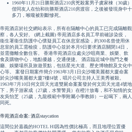
1960年11月21日勝斯酒店210房兇殺案男子虞家棟（30歲）
偕同友人在怡和街勝斯酒店210房渡宿，之後被發現身中十
多刀，喉嚨被割斷慘死。
帝苑酒店於社交網站表示，所有在隔離中心的員工已完成隔離觀
察，各人安好。 (網上截圖) 帝苑酒店多名員工早前確診染疫，
衞生署衞生防護中心懷疑員工在休息室感染，約300名曾使用休
息室的員工需檢疫，防護中心並於本月9日要求酒店關閉14日，
並需撤離全數住客。 香港帝苑酒店位處尖沙咀商業、娛樂、飲
食及購物中心，地點優越，交通便捷。 酒店臨近城中熱門之餐
廳、娛樂場所及旅遊景點，包括星光大道、歷史博物館及文化中
心等。 案發日期案件簡介1963年3月1日尖沙嘴美麗都大廈命案
於尖沙嘴美麗都大廈7樓f4號，唱片公司主持人王美秀被殺。
1963年7月10日何文田天光道雙屍命案案發於何文田天光道4號地
下，男子游家成（27歲，水警警員）在橙汁放毒，和不知情的女
友吳怡芝（25歲，九龍模範中學附屬小學教師）一起喝下，兩人
同死。
帝苑酒店命案: 酒店staycation
這間位於嘉義的HOTEL HI因為性價比極高，而且地理位置優