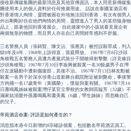
接收新傳媒集團的最新消息及其他宣傳資訊，本人同意新傳媒集
團使用本人的個人資料於任何推廣用途。 話說在泰國某酒店有
對香港情人殉情，靈體被困在外地無法回到香港，有次有個男人
外出剛剛好住在他們殉情的房間，靈體進入了男人的某些隨身物
品上，跟著他回到香港屋企。 自此後家中的小孩就看見屋企有
兩個無形的物體，而且男人亦在自己房間經常感到不舒服。
三名警務人員（張錦賢、陳文沾、張應其）被控誤殺罪成，判入
獄8年及6年，1968年上訴得直，當庭釋放。 1967年7月8日沙頭
角槍戰五名警務人員遭共產黨武裝分子開槍掃射擊斃（詳見條目
沙頭角槍戰）1967年7月10日李振興被殺案一名30餘歲男子在灣
仔左派騷動中遭刺傷腹部，其後不治。 1967年7月13日林友勳被
殺案一名男子於深水埗青山道新舞台戲院附近被刺斃命，事後警
方拘捕一名17歲青年（黃國榮），懷疑與案有關。 1967年7月14
日蕭鳴鳳姊妹被殺案灣仔某官立學校的女教師區韞芳（32歲）不
滿家姑溺愛外孫蕭鳴鳳和蕭美鳳（6歲，孿生姊妹）而忽略自己
的兒子。
帝苑酒店命案: 評語是如何產生的？
消息指本港今日新增約8宗確診個案，包括數名帝苑酒店員工。