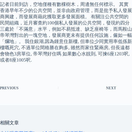
記者日前到訪，空地僅種有數棵樹木，周邊無任何標示。 其實
香港早年不少的公共空間，並非由政府管理，而是批予私人發展
商興建，而發展商藉此獲取更多發展面積。 有關注公共空間的
民間組織，近月審查約100個私人發展的公共空間，發現約四分
三處於「不滿意」水平，例如不易抵達、缺乏座椅等，而馬鞍山
帝琴灣對出的一塊空地，發展商更未有提供任何設施，儼如一幅
「爛地」。 我住銀湖,因為鍾意住新樓, 但車位少同實用率低係新
樓嘅死穴, 不過單位間格勝在夠多, 雖然而家住緊兩房, 但長遠都
會物色3房單位, 帝琴灣好住嗎 如果數心水靚則, 可揀6座1203呎,
或者8座1005呎.
PREVIOUS
NEXT
相關文章