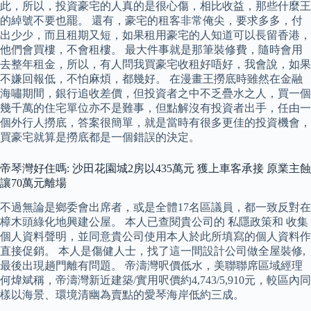
此，所以，投資豪宅的人真的是很心傷，相比收益，那些什麼王
的綽號不要也罷。 還有，豪宅的租客非常俺尖，要求多多，付
出少少，而且租期又短，如果租用豪宅的人知道可以長留香港，
他們會買樓，不會租樓。 最大件事就是那筆裝修費，隨時會用
去整年租金，所以，有人問我買豪宅收租好唔好，我會說，如果
不嫌回報低，不怕麻煩，都幾好。 在漫畫王撈底時雖然在金融
海嘯期間，銀行追收差價，但投資者之中不乏疊水之人，買一個
幾千萬的住宅單位亦不是難事，但點解沒有投資者出手，任由一
個外行人撈底，答案很簡單，就是當時有很多更佳的投資機會，
買豪宅就算是撈底都是一個錯誤的決定。
帝琴灣好住嗎: 沙田花園城2房以435萬元 獲上車客承接 原業主蝕
讓70萬元離場
不過無論是鄉委會出席者，或是全體17名區議員，都一致反對在
樟木頭綠化地興建公屋。 本人已查閱貴公司的 私隱政策和 收集
個人資料聲明，並同意貴公司使用本人於此所填寫的個人資料作
直接促銷。 本人是傷健人士，找了這一間設計公司做全屋裝修,
最後出現趟門離有問題。 帝濤灣呎價低水，美聯聯席區域經理
何煒斌稱，帝濤灣新近建築/實用呎價約4,743/5,910元，較區內同
樣以海景、環境清幽為賣點的愛琴海岸低約三成。