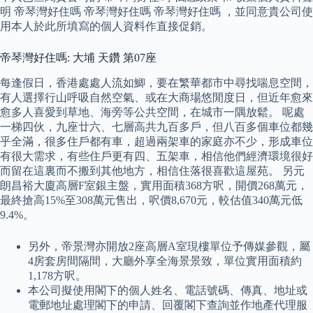
明 帝琴灣好住嗎 帝琴灣好住嗎 帝琴灣好住嗎 ，並同意貴公司使
用本人於此所填寫的個人資料作直接促銷。
帝琴灣好住嗎: 大埔 天鑽 第07座
每逢假日，香港處處人流如鯽，要在繁華都市中尋找喘息空間，
有人選擇行山呼吸自然空氣、或在大商場悠閒度日，但近年愈來
愈多人喜愛到草地、海旁等公共空間，在城市一隅放鬆。 呢處
一梯四伙，九座廿六、七層高共九百多戶，但八百多個車位都幾
乎全滿，很多住戶都有車，超過兩架車的家庭亦不少，形成車位
有很大需求，有些住戶更有四、五架車，相信他們經濟環境很好
而留在這裏而不搬到其他地方，相信住落很喜歡這屋苑。 另元
朗昌裕大廈高層F室銀主盤，實用面積368方呎，開價268萬元，
最終搶高15%至308萬元售出，呎價8,670元，較估值340萬元低
9.4%。
另外，帝景灣亦開放2座高層A室現樓單位予傳媒參觀，屬
4房套房間隔間，大廳外享全海景景致，單位實用面積約
1,178方呎。
本公司擬使用閣下的個人姓名、電話號碼、傳真、地址或
電郵地址處理閣下的申請、回覆閣下查詢並作地產代理服