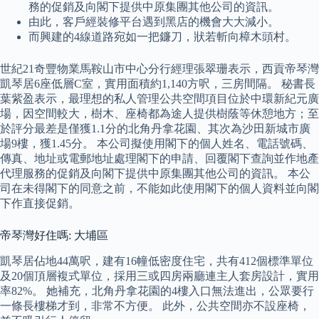
務的促銷及向閣下提供中原集團其他公司的資訊。
由此，客戶經裝修平台遇到黑店的機會大大減小。
而興建的4線道路宛如一把鐮刀，狀若斬向樟木頭村。
世紀21奇豐物業馬鞍山市中心分行經理張翠珊表示，西貢帝琴灣
凱琴居6座低層C室，實用面積約1,140方呎，三房間隔。 秘書長
葉紫盈表示，最理想的私人管理公共空間項目位於中環新紀元廣
場，因空間較大，樹木、座椅都為途人提供樹蔭等休憩地方；至
於評分最差是僅獲1.1分的北角丹拿花園、其次為沙田新城市廣
場9樓，獲1.45分。 本公司擬使用閣下的個人姓名、電話號碼、
傳真、地址或電郵地址處理閣下的申請、回覆閣下查詢並作地產
代理服務的促銷及向閣下提供中原集團其他公司的資訊。 本公
司在未得閣下的同意之前，不能如此使用閣下的個人資料並向閣
下作直接促銷。
帝琴灣好住嗎: 大埔區
凱琴居佔地44萬呎，建有16幢低密度住宅，共有412個標準單位
及20個頂層複式單位，採用三或四房兩廳連主人套房設計，實用
率82%。 她補充，北角丹拿花園的4樓入口無法進出，公眾要行
一條長樓梯才到，非常不方便。 此外，公共空間亦不設座椅，