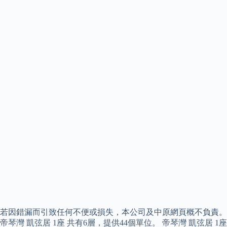
若因錯漏而引致任何不便或損失，本公司及中原網頁概不負責。
帝琴灣 凱弦居 1座 共有6層，提供44個單位。 帝琴灣 凱弦居 1座