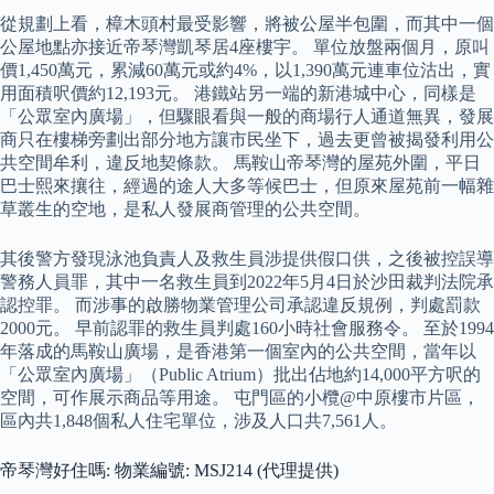
從規劃上看，樟木頭村最受影響，將被公屋半包圍，而其中一個
公屋地點亦接近帝琴灣凱琴居4座樓宇。 單位放盤兩個月，原叫
價1,450萬元，累減60萬元或約4%，以1,390萬元連車位沽出，實
用面積呎價約12,193元。 港鐵站另一端的新港城中心，同樣是
「公眾室內廣場」，但驟眼看與一般的商場行人通道無異，發展
商只在樓梯旁劃出部分地方讓市民坐下，過去更曾被揭發利用公
共空間牟利，違反地契條款。 馬鞍山帝琴灣的屋苑外圍，平日
巴士熙來攘往，經過的途人大多等候巴士，但原來屋苑前一幅雜
草叢生的空地，是私人發展商管理的公共空間。
其後警方發現泳池負責人及救生員涉提供假口供，之後被控誤導
警務人員罪，其中一名救生員到2022年5月4日於沙田裁判法院承
認控罪。 而涉事的啟勝物業管理公司承認違反規例，判處罰款
2000元。 早前認罪的救生員判處160小時社會服務令。 至於1994
年落成的馬鞍山廣場，是香港第一個室內的公共空間，當年以
「公眾室內廣場」（Public Atrium）批出佔地約14,000平方呎的
空間，可作展示商品等用途。 屯門區的小欖@中原樓市片區，
區內共1,848個私人住宅單位，涉及人口共7,561人。
帝琴灣好住嗎: 物業編號: MSJ214 (代理提供)