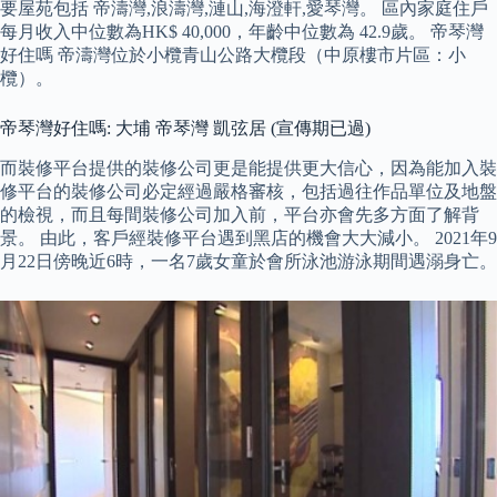
要屋苑包括 帝濤灣,浪濤灣,漣山,海澄軒,愛琴灣。 區內家庭住戶
每月收入中位數為HK$ 40,000，年齡中位數為 42.9歲。 帝琴灣
好住嗎 帝濤灣位於小欖青山公路大欖段（中原樓市片區：小
欖）。
帝琴灣好住嗎: 大埔 帝琴灣 凱弦居 (宣傳期已過)
而裝修平台提供的裝修公司更是能提供更大信心，因為能加入裝
修平台的裝修公司必定經過嚴格審核，包括過往作品單位及地盤
的檢視，而且每間裝修公司加入前，平台亦會先多方面了解背
景。 由此，客戶經裝修平台遇到黑店的機會大大減小。 2021年9
月22日傍晚近6時，一名7歲女童於會所泳池游泳期間遇溺身亡。