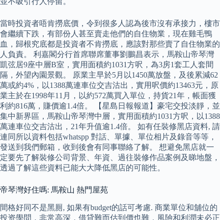
並不吸引行人停留。
當時投資者唔肯撈底價，令到很多人認為後市沒有承接力，樓市
會繼續下跌，有部份人甚至賣走他們的自住物業，現在雞毛鴨
血，歸根究底都是投資者不肯撈底，應該對那些賣了自住物業的
人負責。 利嘉閣分行首席聯席董事劉鵬昌表示，馬鞍山帝琴灣
凱弦居9座中層B室，實用面積約1031方呎，為3房1套工人套間
隔，外望內園景觀。 原業主早於5月以1450萬放盤，及後累減62
萬或約4%，以1388萬連車位交吉沽出，實用呎價約13463元，原
業主於在1998年11月，以約572萬買入單位，持貨21年，帳面獲
利約816萬，賺價逾1.4倍。 【星島日報報道】豪宅交投淡靜，並
集中新界區，馬鞍山帝琴灣中層，實用面積約1031方呎，以1388
萬連車位交吉沽出，21年升值逾1.4倍。 如有任裝修黑店資料, 請
連同所以資料包括whatspp 對話、單據、單位相片及錄音等等，
發送到我們郵箱，收到後會有同事聯絡了解。 想避免黑店就一
定要先了解裝修公司背景、年資、過往裝修作品案例及睇地盤，
透過了解這些資料已能大大降低黑店的可能性。
帝琴灣好住嗎: 馬鞍山 熱門屋苑
間格好同不是黑厠, 如果有budget的話可考慮. 商業單位和舖位的
投资學問，非常高深，借貸難而估到價也難，風險和利潤未必正