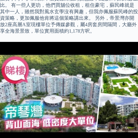
比。 有一些人更叻，他們買舖位收租，租住豪宅，蘇民峰就是
其中一人，雖然我對風水玄學沒有興趣，但我亦佩服蘇民峰的投
資策略，更加佩服他肯將這個策略講出來。 另外，帝景灣亦開
放2座高層A室現樓單位予傳媒參觀，屬4房套房間隔間，大廳外
享全海景景致，單位實用面積約1,178方呎。