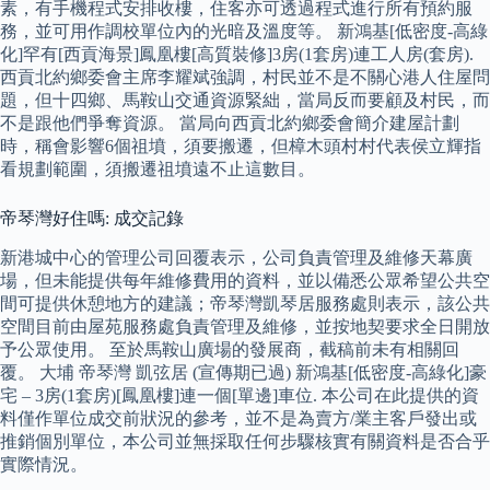
素，有手機程式安排收樓，住客亦可透過程式進行所有預約服
務，並可用作調校單位內的光暗及溫度等。 新鴻基[低密度-高綠
化]罕有[西貢海景️]鳳凰樓[高質裝修]3房(1套房)連工人房(套房).
西貢北約鄉委會主席李耀斌強調，村民並不是不關心港人住屋問
題，但十四鄉、馬鞍山交通資源緊絀，當局反而要顧及村民，而
不是跟他們爭奪資源。 當局向西貢北約鄉委會簡介建屋計劃
時，稱會影響6個祖墳，須要搬遷，但樟木頭村村代表侯立輝指
看規劃範圍，須搬遷祖墳遠不止這數目。
帝琴灣好住嗎: 成交記錄
新港城中心的管理公司回覆表示，公司負責管理及維修天幕廣
場，但未能提供每年維修費用的資料，並以備悉公眾希望公共空
間可提供休憩地方的建議；帝琴灣凱琴居服務處則表示，該公共
空間目前由屋苑服務處負責管理及維修，並按地契要求全日開放
予公眾使用。 至於馬鞍山廣場的發展商，截稿前未有相關回
覆。 大埔 帝琴灣 凱弦居 (宣傳期已過) 新鴻基[低密度-高綠化]豪
宅 – 3房(1套房)[鳳凰樓]連一個[單邊]車位. 本公司在此提供的資
料僅作單位成交前狀況的參考，並不是為賣方/業主客戶發出或
推銷個別單位，本公司並無採取任何步驟核實有關資料是否合乎
實際情況。