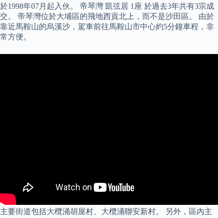
於1998年07月起入伙。 帝琴灣 凱弦居 1座 於過去3年共有3宗成
交。 帝琴灣位於大埔區的飛地西貢北上，而不是沙田區。 由於
靠近馬鞍山的烏溪沙，駕車前往馬鞍山市中心約5分鐘車程，非
常方便。
主要街道包括大欖涌胡屋村、大欖涌聯安新村。 另外，區內主