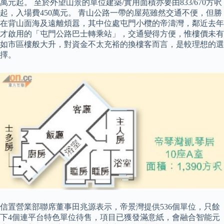
萬元起。 至於外望山景的單位建築/實用面積亦要由833/670方呎
起，入場費450萬元。 青山公路一帶的屋苑雖然交通不便，但勝
在背山面海及遠離煩囂，其中位處屯門小欖的帝濤灣，鄰近去年
才啟用的「屯門公路巴士轉乘站」，交通變得方便，惟樓價未有
如市區樓般大升，對資金不太充裕的換樓客而言，是較理想的選
擇。
信置營業部聯席董事田兆源表示，帝景灣提供536個單位，只餘
下4個連平台特色單位待售，項目已獲發滿意紙，會融合智能元