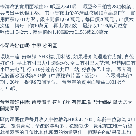
帝濤灣的實用面積由670呎至2,841呎。 環亞今日拍賣28項物業，
共售出兩伙銀主盤。 其中馬鞍山帝琴灣凱弦居10座高層F室，實
用面積1,031方呎，銀主開價1,050萬元，每口價20萬元，出價六
次後，轉每口價10萬元，再出價四次，最終以1,190萬元成交，
呎價11,542元，較估值約1,400萬元低15%或210萬元。
帝琴灣好住嗎: 中學:沙田區
環境一流, 好寧靜, SHK樓, 用料靚, 如果唔介意週邊冇店鋪, 真係
好好住, 早上有村巴去中環&cwb, 全日有村巴去荃灣, 屋苑閘口有
小巴去屯門, 行5-10分鐘有公共巴士站, 好多條巴士線。 帝琴灣
位於西沙西沙路533號（中原樓市片區：西沙）。 帝琴灣共有2
期，26座，提供972個單位。 帝琴灣的實用面積由1,031呎至
2,195呎。
帝琴灣好住嗎: 帝琴灣 凱弦居 8座 有停車場 巴士總站 廳大房大
開揚園景
區內家庭住戶每月收入中位數為HK$ 42,500，年齡中位數為 43.1
歲。 投資豪宅，辛酸的事就多，歡樂就少，豪宅業主唯一祈望
就是豪宅的升值比其他類型的物業更佳，但現在的結果又非如