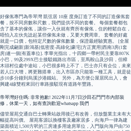
好傢俬專門為帝琴灣 凱弦居 10座 度身訂造了不同的訂造傢俬套
餐，按不同房數和尺數，我們提供不同的套餐。 每個套餐都包
含了基本的傢俬，讓你一入伙就有齊所有傢俬，住的輕鬆自在，
唔怕入左伙先諗起某些傢俬未做，又要大費周章。 套餐的好處
就是一口價，包特定尺數的傢俬數量，保證最經驗實惠。 [全屋
剛完成翩新]新鴻基[低密度-高綠化]豪宅[方正實用]西南3房(1套
房)連一個[有蓋車位]. 李華光指出，十四鄉一帶村民主要靠807K
小巴，99及299X巴士接駁鐵路出市區，至馬鞍山及沙田，但樟
木頭村位處中途站，小巴很多時上不了，巴士亦只有企位，未來
若人口大增，將更難搭車，出入市區亦只能靠一種工具，就是徒
步10多分鐘到烏溪沙港鐵站。 另外，為方便公屋居民出入，會
興建4線雙程來回行車路接駁現有道路年豐路。
帝琴灣好住嗎: 非常抱歉! 2022年11月7日沙田石門門市內部裝
修，休業一天，如有查詢歡迎whatsapp 我們
儘管屋苑交通自巴士轉乘站啟用後已有改善，但放盤業主未有大
幅提高叫價。 屋苑客源以換樓客及廠家居多，向海戶一律為建
築面積近1,500方呎的三房連多用途房單位，入門版向海戶由750