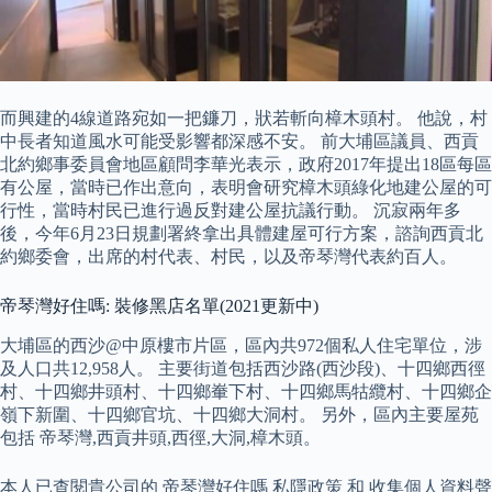
而興建的4線道路宛如一把鐮刀，狀若斬向樟木頭村。 他說，村
中長者知道風水可能受影響都深感不安。 前大埔區議員、西貢
北約鄉事委員會地區顧問李華光表示，政府2017年提出18區每區
有公屋，當時已作出意向，表明會研究樟木頭綠化地建公屋的可
行性，當時村民已進行過反對建公屋抗議行動。 沉寂兩年多
後，今年6月23日規劃署終拿出具體建屋可行方案，諮詢西貢北
約鄉委會，出席的村代表、村民，以及帝琴灣代表約百人。
帝琴灣好住嗎: 裝修黑店名單(2021更新中)
大埔區的西沙@中原樓市片區，區內共972個私人住宅單位，涉
及人口共12,958人。 主要街道包括西沙路(西沙段)、十四鄉西徑
村、十四鄉井頭村、十四鄉輋下村、十四鄉馬牯纜村、十四鄉企
嶺下新圍、十四鄉官坑、十四鄉大洞村。 另外，區內主要屋苑
包括 帝琴灣,西貢井頭,西徑,大洞,樟木頭。
本人已查閱貴公司的 帝琴灣好住嗎 私隱政策 和 收集個人資料聲