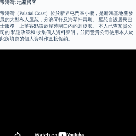
帝濤灣: 地產博客
帝濤灣（Palatial Coast）位於新界屯門區小欖，是新鴻基地產發
展的大型私人屋苑，分浪琴軒及海琴軒兩期。 屋苑自設居民巴
士服務，上落客點設於屋苑閘口內的迴旋處。 本人已查閱貴公
司的 私隱政策和 收集個人資料聲明，並同意貴公司使用本人於
此所填寫的個人資料作直接促銷。