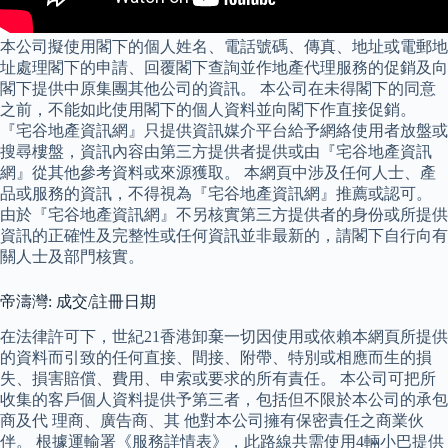
本公司擬使用閣下的個人姓名、電話號碼、傳真、地址或電郵地
址處理閣下的申請、回覆閣下查詢並作地產代理服務的促銷及向
閣下提供中原集團其他公司的資訊。 本公司在未得閣下的同意
之前，不能如此使用閣下的個人資料並向閣下作直接促銷。
『宅谷地產資訊網』只提供資訊媒介平台給予網絡使用者放盤或
搜尋樓盤，資訊內容由第三方提供者提供或由『宅谷地產資訊
網』從其他參考資料或來源獲取。 本網頁中涉及任何人士、產
品或服務的資訊，不得視為『宅谷地產資訊網』推薦或認可。
由於『宅谷地產資訊網』不另核實第三方提供者的身份或所提供
資訊的正確性及完整性或任何資訊並非最新的，請閣下自行向有
關人士及部門核實。
帝濤灣: 成交/註冊日期
在法律許可下，世紀21香港卸棄一切因使用或依賴本網頁所提供
的資料而引致的任何直接、間接、附帶、特別或相應而生的損
失、損害賠償、費用、申索或要求的所有責任。 本公司可把所
收集的客戶個人資料提供予第三者，包括但不限於本公司的承包
商及代 理商、廣告商、其 他對本公司擁有保密責任之商業伙
伴。 根據運輸署《服務詳情表》，此路線共需使用4輛小巴提供