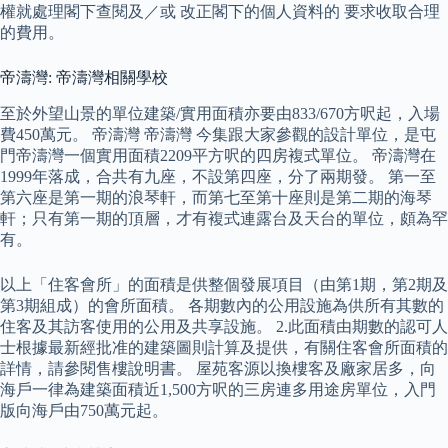
權就處理閣下查閱及／或 改正閣下的個人資料的 要求收取合理
的費用。
帝濤灣: 帝濤灣相關學校
至於外望山景的單位建築/實用面積亦要由833/670方呎起，入場
費450萬元。 帝濤灣 帝濤灣 今集跟大家參觀的設計單位，是屯
門帝濤灣一個實用面積2209平方呎的四房複式單位。 帝濤灣在
1999年落成，合共有九座，不設第四座，分了兩期發。 第一至
第六座是第一期的浪琴軒，而第七至第十座則是第二期的海琴
軒；只有第一期的頂層，才有複式連露台及天台的單位，頗為罕
有。
以上「住客會所」的面積是供整個發展項目（由第1期，第2期及
第3期組成）的會所面積。 各期數內的公用設施為供所有其數的
住客及其訪客使用的公用及共享設施。 2.此面積由期數的認可人
士根據最新經批准的建築圖則計算及提供，有關住客會所面積的
詳情，請參閱售樓說明書。 屋苑客源以換樓客及廠家居多，向
海戶一律為建築面積近1,500方呎的三房連多用途房單位，入門
版向海戶由750萬元起。