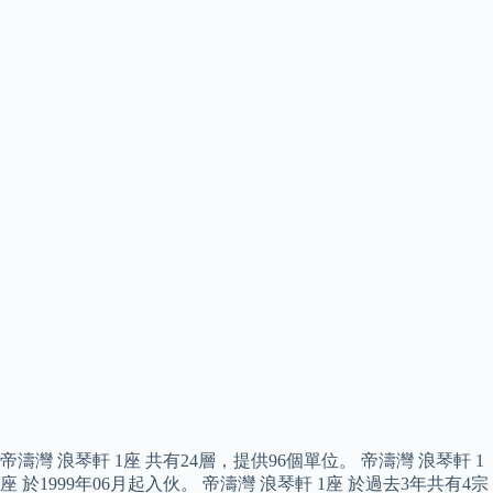
帝濤灣 浪琴軒 1座 共有24層，提供96個單位。 帝濤灣 浪琴軒 1
座 於1999年06月起入伙。 帝濤灣 浪琴軒 1座 於過去3年共有4宗