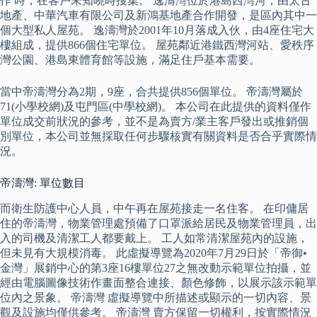
作 時，在客戶未知曉時搜集。 逸濤灣位於港島西灣河，由太古
地產、中華汽車有限公司及新鴻基地產合作開發，是區內其中一
個大型私人屋苑。 逸濤灣於2001年10月落成入伙，由4座住宅大
樓組成，提供866個住宅單位。 屋苑鄰近港鐵西灣河站、愛秩序
灣公園、港島東體育館等設施，滿足住戶基本需要。
當中帝濤灣分為2期，9座，合共提供856個單位。 帝濤灣屬於
71(小學校網)及屯門區(中學校網)。 本公司在此提供的資料僅作
單位成交前狀況的參考，並不是為賣方/業主客戶發出或推銷個
別單位，本公司並無採取任何步驟核實有關資料是否合乎實際情
況。
帝濤灣: 單位數目
而衛生防護中心人員，中午再在屋苑接走一名住客。 在印傭居
住的帝濤灣，物業管理處預備了口罩派給居民及物業管理員，出
入的司機及清潔工人都要戴上。 工人如常清潔屋苑內的設施，
但未見有大規模消毒。 此虛擬導覽為2020年7月29日於「帝御•
金灣」展銷中心的第3座16樓單位27之無改動示範單位拍攝，並
經由電腦圖像技術作畫面整合連接、顏色修飾，以展示該示範單
位內之景象。 帝濤灣 虛擬導覽中所描述或顯示的一切內容、景
觀及設施均僅供參考。 帝濤灣 賣方保留一切權利，按實際情況