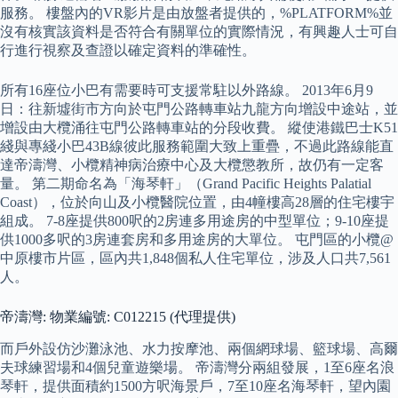
服務。 樓盤內的VR影片是由放盤者提供的，%PLATFORM%並
沒有核實該資料是否符合有關單位的實際情況，有興趣人士可自
行進行視察及查證以確定資料的準確性。
所有16座位小巴有需要時可支援常駐以外路線。 2013年6月9
日：往新墟街市方向於屯門公路轉車站九龍方向增設中途站，並
增設由大欖涌往屯門公路轉車站的分段收費。 縱使港鐵巴士K51
綫與專綫小巴43B線彼此服務範圍大致上重疊，不過此路線能直
達帝濤灣、小欖精神病治療中心及大欖懲教所，故仍有一定客
量。 第二期命名為「海琴軒」（Grand Pacific Heights Palatial
Coast），位於向山及小欖醫院位置，由4幢樓高28層的住宅樓宇
組成。 7-8座提供800呎的2房連多用途房的中型單位；9-10座提
供1000多呎的3房連套房和多用途房的大單位。 屯門區的小欖@
中原樓市片區，區內共1,848個私人住宅單位，涉及人口共7,561
人。
帝濤灣: 物業編號: C012215 (代理提供)
而戶外設仿沙灘泳池、水力按摩池、兩個網球場、籃球場、高爾
夫球練習場和4個兒童遊樂場。 帝濤灣分兩組發展，1至6座名浪
琴軒，提供面積約1500方呎海景戶，7至10座名海琴軒，望內園