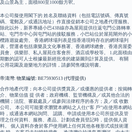
及山景為主，面積800至1000餘方呎。
本公司擬使用閣下的 姓名及聯絡資料（包括電話號碼、傳真號
碼、電郵及／或通訊地址）作直接促銷本公司之地產代理服務。
除此以外，新界專綫小巴43B線亦為屋苑提供往返屯門公路轉車
站、屯門市中心與屯門站的接駁服務，小巴站位於屋苑閘外的小
欖路迴旋處旁。 香港網球場列表是指香港現時存在的網球場列
表，營運者包括康樂及文化事務署、香港網球總會、香港房屋委
員會、俱樂部、私人屋苑住客會所、酒店或學校等。 1.此面積由
期數的認可人士根據最新經批准的建築圖則計算及提供。 有關
公用花園及遊樂地方的詳情，請參閱售樓說明書。
帝濤灣: 物業編號: BE75930513 (代理提供)
合作地產代理；向本公司提供獎賞及／或優惠的提供者；按揭轉
介、物業估值 提 供者；政府機構、監管機構及／或其他合法的
機關；法院、審裁處及／或參與法律程序的各方；及／或 收數
公司。 本公司可能要求瀏覽本網站之人仕(“客 戶”)在使用本網站
時，或通過本網站詢問、 認購、申請或使用本公司所提供及管
理之任何資料、服務、產品、計劃或會員登記時，提供個人資
料。 個人資料亦會於客戶使用網上任何其他各種形式或技術運