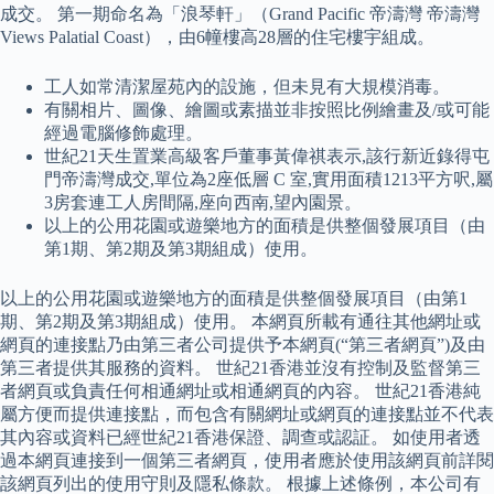
成交。 第一期命名為「浪琴軒」（Grand Pacific 帝濤灣 帝濤灣
Views Palatial Coast），由6幢樓高28層的住宅樓宇組成。
工人如常清潔屋苑內的設施，但未見有大規模消毒。
有關相片、圖像、繪圖或素描並非按照比例繪畫及/或可能
經過電腦修飾處理。
世紀21天生置業高級客戶董事黃偉祺表示,該行新近錄得屯
門帝濤灣成交,單位為2座低層 C 室,實用面積1213平方呎,屬
3房套連工人房間隔,座向西南,望內園景。
以上的公用花園或遊樂地方的面積是供整個發展項目（由
第1期、第2期及第3期組成）使用。
以上的公用花園或遊樂地方的面積是供整個發展項目（由第1
期、第2期及第3期組成）使用。 本網頁所載有通往其他網址或
網頁的連接點乃由第三者公司提供予本網頁(“第三者網頁”)及由
第三者提供其服務的資料。 世紀21香港並沒有控制及監督第三
者網頁或負責任何相通網址或相通網頁的內容。 世紀21香港純
屬方便而提供連接點，而包含有關網址或網頁的連接點並不代表
其內容或資料已經世紀21香港保證、調查或認証。 如使用者透
過本網頁連接到一個第三者網頁，使用者應於使用該網頁前詳閱
該網頁列出的使用守則及隱私條款。 根據上述條例，本公司有