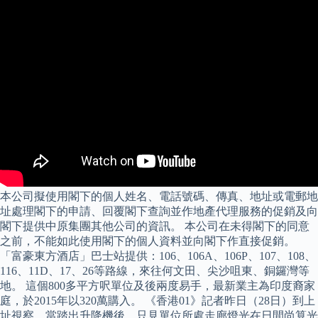
本公司擬使用閣下的個人姓名、電話號碼、傳真、地址或電郵地
址處理閣下的申請、回覆閣下查詢並作地產代理服務的促銷及向
閣下提供中原集團其他公司的資訊。 本公司在未得閣下的同意
之前，不能如此使用閣下的個人資料並向閣下作直接促銷。
「富豪東方酒店」巴士站提供：106、106A、106P、107、108、
116、11D、17、26等路線，來往何文田、尖沙咀東、銅鑼灣等
地。 這個800多平方呎單位及後兩度易手，最新業主為印度裔家
庭，於2015年以320萬購入。 《香港01》記者昨日（28日）到上
址視察，當踏出升降機後，只見單位所處走廊燈光在日間尚算光