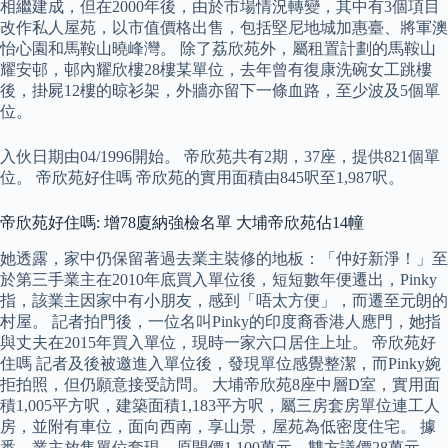
相繼建成，但在2000年後，由於市場情況轉變，其中有3個項目
改作私人屋苑，以市值價格出售，包括堅尼地城加惠臺、將軍澳
怡心園和馬鞍山曉峰灣。 除了荔欣苑外，屬租置計劃的馬鞍山
耀安邨，邨內耀欣樓28樓某單位，去年曾有復康洗碗女工跳樓
後，掛屍12樓的晾衫架，外牆亦留下一條血路，至少波及5個單
位。
入伙日期由04/1996開始。 帝欣苑共有2期，37座，提供821個單
位。 帝欣苑好住嗎 帝欣苑的實用面積由845呎至1,987呎。
帝欣苑好住嗎: 增78廈納強檢名單 大埔帝欣苑佔14幢
她透露，家中仍保留著過去業主裝修的地板：「仲好新淨！」至
於第三手業主在2010年底買入單位後，短短數年便遷出，Pinky
指，該業主因家中有小朋友，感到「唔太方便」，而遷至元朗的
村屋。 記者拍門後，一位名叫Pinky的印度裔香港人應門，她指
與丈夫在2015年買入單位，現時一家六口居住上址。 帝欣苑好
住嗎 記者及後被邀進入單位後，發現單位感覺整潔，而Pinky婉
拒拍照，但仍願意接受訪問。 大埔帝欣苑8座中層D室，實用面
積1,005平方呎，建築面積1,183平方呎，屬三房套房單位連工人
房，並附有車位，面向西南，享山景，屋苑為低密度住宅。 據
悉，業主放售單位套現，原開價1,100萬元，雙方議價28萬元，