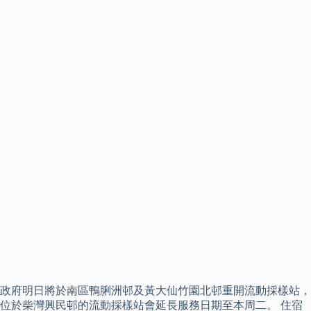
政府明日將於南區鴨脷洲邨及黃大仙竹園北邨重開流動採樣站，
位於柴灣興民邨的流動採樣站會延長服務日期至本周二。 住宿