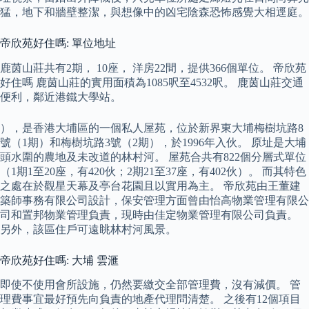
猛，地下和牆壁整潔，與想像中的凶宅陰森恐怖感覺大相逕庭。
帝欣苑好住嗎: 單位地址
鹿茵山莊共有2期， 10座， 洋房22間，提供366個單位。 帝欣苑
好住嗎 鹿茵山莊的實用面積為1085呎至4532呎。 鹿茵山莊交通
便利，鄰近港鐵大學站。
），是香港大埔區的一個私人屋苑，位於新界東大埔梅樹坑路8
號（1期）和梅樹坑路3號（2期），於1996年入伙。 原址是大埔
頭水圍的農地及未改道的林村河。 屋苑合共有822個分層式單位
（1期1至20座，有420伙；2期21至37座，有402伙）。 而其特色
之處在於觀星天幕及亭台花園且以實用為主。 帝欣苑由王董建
築師事務有限公司設計，保安管理方面曾由怡高物業管理有限公
司和置邦物業管理負責，現時由佳定物業管理有限公司負責。
另外，該區住戶可遠眺林村河風景。
帝欣苑好住嗎: 大埔 雲滙
即使不使用會所設施，仍然要繳交全部管理費，沒有減價。 管
理費事宜最好預先向負責的地產代理問清楚。 之後有12個項目