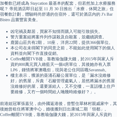
加餐飲已經成為 Staycation 最基本的配套，但若然加上水療服務
呢？ 帝苑酒店即日起至 11 月 30 日推出「水療．休閑之旅」住
宿餐飲計劃，體驗時尚舒適的住宿外，還可於酒店內的 J’s Bar
Bistro 品嘗豐富美食。
凶宅禍及鄰居，買家不知情而購入可能引致損失。
警方重案組將案件列作謀殺及自殺案，並繼續調查。
鹿茵山莊共有2期， 10座， 洋房22間，提供366個單位。
本公司在未得閣下的同意之前，不能如此使用閣下的個人
資料並向閣下作直接促銷。
Coffee離開TVB後，靠教瑜伽賺大錢，於2015年與家人斥
資約800萬元買入緻藍天一個4房單位，其後她亦有入票
LP6，鍾情將軍澳嘅佢，現與老公住同區嘅Savannah。
樓主表示，獲派的葵涌石籬公屋單位，是「漏水沒維修
好」的舊屋，斥責「石籬管理處氣人，居然將漏水的舊屋
沒維修好的屋，還要派給人，又不交樓，一直話樓上住戶
要維修，又冇一個時間給人哋幾時維修好？」。
前港姐冠軍張嘉兒，由外國返港後，曾暫住翠林村親戚家中，其
後她曾租住將軍澳中心，婚後搬到日出康城二期「領都」。
Coffee離開TVB後，靠教瑜伽賺大錢，於2015年與家人斥資約