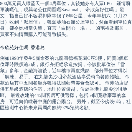
800萬元買入緻藍天一個4房單位，其後她亦有入票LP6，鍾情將
軍澳嘅佢，現與老公住同區嘅Savannah。 帝欣苑好住嗎 」發
文，指自己好不容易排隊等候了8年公屋，今年年初六（1月27
日）收到「派屋信」，獲派葵涌石籬公屋單位，然而看到單位真
身，卻令她相當失望，直言「白開心一場」。 凶宅禍及鄰居，
買家不知情而購入可能引致損失。
帝欣苑好住嗎: 香港島
例如1998年發生5屍命案的九龍灣德福花園C座5樓，同翼8個單
位即時跌價逾2成，銀行亦拒絕承造按揭，令該批單位被「雪
藏」多年，金融海潚後，近年樓市再度熾熱，部分單位才得以
「解凍」易手。 在九龍尖沙咀帝苑酒店享受時尚餐飲體驗。 帝
苑酒店其中五間餐廳亦獲得法國藍帶美食會認可。 帝苑酒店提
供五星級酒店的住宿，地理位置優越，位於香港九龍尖沙咀地
區。 最近改建的445間客房可供選擇，包括54間寬敞豪華的套
房，可通向俯瞰著中庭的露台陽台。 另外，截至今傍晚6時，社
區檢測中心於未來兩周尚餘約97%預約名額。