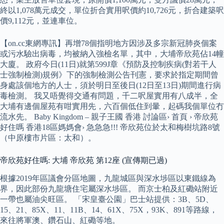
終以1,078萬元成交，單位折合實用呎價約10,726元，折合建築呎
價9,112元，並連車位。
【on.cc東網專訊】再增78個指明地方因涉及多宗新冠肺炎個案
或污水驗出病毒，均被納入強檢名單，其中，大埔帝欣苑佔14幢
大廈。 政府今日(11日)就第599J章《預防及控制疾病(對若干人
士強制檢測)規例》下的強制檢測公告刊憲，要求於指定期間曾
身處該個地方的人士，須於明日至後日(12日至13日)期間進行病
毒檢測。 我又唔覺得交通有問題，千二呎屋實用有八成半，全
大埔有邊個屋苑有咁實用先，六百個低住到暈，起碼我個單位冇
流水先。 Baby Kingdom – 親子王國 香港 討論區› 首頁 › 帝欣苑
好住嗎 香港18區媽媽會› 急急急!!! 帝欣苑位於太和梅樹坑路8號
（中原樓市片區：太和）。
帝欣苑好住嗎: 大埔 帝欣苑 第12座 (宣傳期已過)
根據2019年區議會分區地圖，九龍城區與深水埗區以東鐵線為
界，因此部份九龍塘住宅屬深水埗區。 而京士柏及紅磡站附近
一帶也屬油尖旺區。 「宋皇臺公園」巴士站提供：3B、5D、
15、21、85X、11、11B、14、61X、75X，93K、891等路線，
來往將軍澳、鑽石山、紅磡等地。