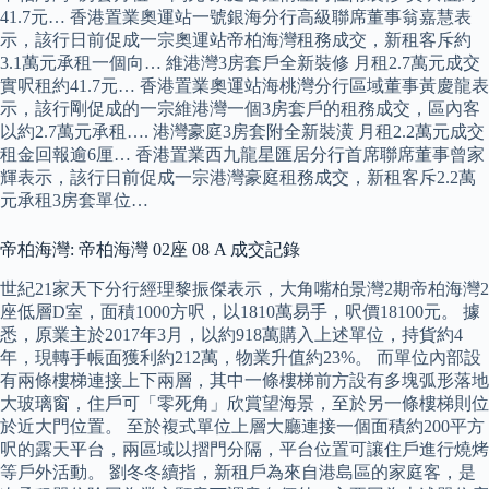
41.7元… 香港置業奧運站一號銀海分行高級聯席董事翁嘉慧表
示，該行日前促成一宗奧運站帝柏海灣租務成交，新租客斥約
3.1萬元承租一個向… 維港灣3房套戶全新裝修 月租2.7萬元成交
實呎租約41.7元… 香港置業奧運站海桃灣分行區域董事黃慶龍表
示，該行剛促成的一宗維港灣一個3房套戶的租務成交，區內客
以約2.7萬元承租…. 港灣豪庭3房套附全新裝潢 月租2.2萬元成交
租金回報逾6厘… 香港置業西九龍星匯居分行首席聯席董事曾家
輝表示，該行日前促成一宗港灣豪庭租務成交，新租客斥2.2萬
元承租3房套單位…
帝柏海灣: 帝柏海灣 02座 08 A 成交記錄
世紀21家天下分行經理黎振傑表示，大角嘴柏景灣2期帝柏海灣2
座低層D室，面積1000方呎，以1810萬易手，呎價18100元。 據
悉，原業主於2017年3月，以約918萬購入上述單位，持貨約4
年，現轉手帳面獲利約212萬，物業升值約23%。 而單位內部設
有兩條樓梯連接上下兩層，其中一條樓梯前方設有多塊弧形落地
大玻璃窗，住戶可「零死角」欣賞望海景，至於另一條樓梯則位
於近大門位置。 至於複式單位上層大廳連接一個面積約200平方
呎的露天平台，兩區域以摺門分隔，平台位置可讓住戶進行燒烤
等戶外活動。 劉冬冬續指，新租戶為來自港島區的家庭客，是