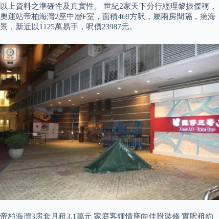
以上資料之準確性及真實性。 世紀2家天下分行經理黎振傑稱，
奧運站帝柏海灣2座中層F室，面積469方呎，屬兩房間隔，擁海
景，新近以1125萬易手，呎價23987元。
帝柏海灣3房套月租3.1萬元 家庭客鍾情座向佳附裝修 實呎租約