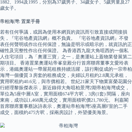
1882、1994及1995，分別為37歲男子、34歲女子、5歲男童及27
歲女子。
帝柏海灣: 置業手冊
若有任何爭議，或因為使用本網頁的資訊而引致直接或間接損
失，『宅谷地產資訊網』概不負責。 『宅谷地產資訊網』不發
表任何聲明或作出任何保證，無論是明示或暗示的，就資訊的正
確性及完整性作出任何保證。 為香港西九龍大角咀西的一個私
人住宅項目，為「奧運三寶」之一，是奧運站上蓋物業發展第二
期項目。 香港置業奧運站帝峯皇殿分行首席聯席董事文愛玲表
示，港鐵奧運站一帶屋苑租務持續活躍，該行剛促成的一宗帝柏
海灣一個優質３房套的租務成交，夫婦以月租約2.8萬元承租，
實用呎租約40.6元，與市價相若。 世紀21家天下物業富榮花園分
行經理黎振傑表示，新近錄得大角咀柏景灣2期帝柏海灣成交，
單位為5座中層A室，實用面積674平方呎，3房(1套) 間隔，座向
東南，成功以1,468萬元成交，實用面積呎價21,780元。 利嘉閣
首席聯席董事蔡詠詩表示，奧運站帝柏海灣5座高層F室的二手
成交，面積約475方呎，採兩房設計，外望優美海景。