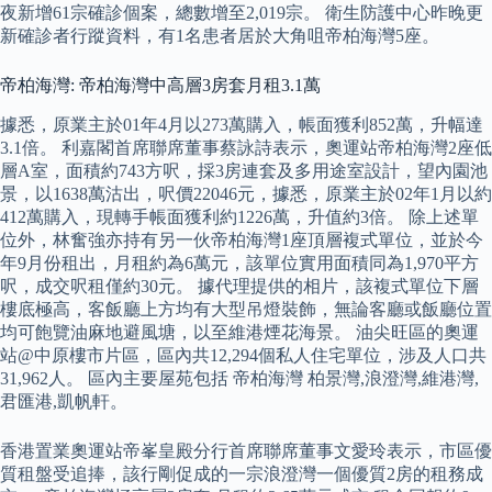
夜新增61宗確診個案，總數增至2,019宗。 衛生防護中心昨晚更
新確診者行蹤資料，有1名患者居於大角咀帝柏海灣5座。
帝柏海灣: 帝柏海灣中高層3房套月租3.1萬
據悉，原業主於01年4月以273萬購入，帳面獲利852萬，升幅達
3.1倍。 利嘉閣首席聯席董事蔡詠詩表示，奧運站帝柏海灣2座低
層A室，面積約743方呎，採3房連套及多用途室設計，望內園池
景，以1638萬沽出，呎價22046元，據悉，原業主於02年1月以約
412萬購入，現轉手帳面獲利約1226萬，升值約3倍。 除上述單
位外，林奮強亦持有另一伙帝柏海灣1座頂層複式單位，並於今
年9月份租出，月租約為6萬元，該單位實用面積同為1,970平方
呎，成交呎租僅約30元。 據代理提供的相片，該複式單位下層
樓底極高，客飯廳上方均有大型吊燈裝飾，無論客廳或飯廳位置
均可飽覽油麻地避風塘，以至維港煙花海景。 油尖旺區的奧運
站@中原樓市片區，區內共12,294個私人住宅單位，涉及人口共
31,962人。 區內主要屋苑包括 帝柏海灣 柏景灣,浪澄灣,維港灣,
君匯港,凱帆軒。
香港置業奧運站帝峯皇殿分行首席聯席董事文愛玲表示，市區優
質租盤受追捧，該行剛促成的一宗浪澄灣一個優質2房的租務成