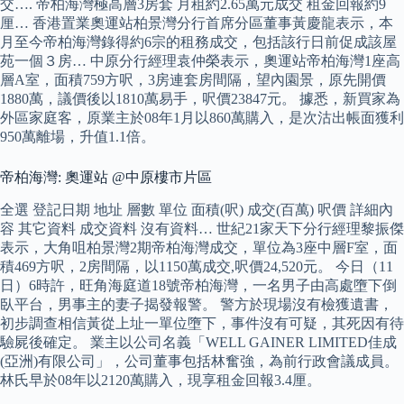
交…. 帝柏海灣極高層3房套 月租約2.65萬元成交 租金回報約9
厘… 香港置業奧運站柏景灣分行首席分區董事黃慶龍表示，本
月至今帝柏海灣錄得約6宗的租務成交，包括該行日前促成該屋
苑一個３房… 中原分行經理袁仲榮表示，奧運站帝柏海灣1座高
層A室，面積759方呎，3房連套房間隔，望內園景，原先開價
1880萬，議價後以1810萬易手，呎價23847元。 據悉，新買家為
外區家庭客，原業主於08年1月以860萬購入，是次沽出帳面獲利
950萬離場，升值1.1倍。
帝柏海灣: 奧運站 @中原樓市片區
全選 登記日期 地址 層數 單位 面積(呎) 成交(百萬) 呎價 詳細內
容 其它資料 成交資料 沒有資料… 世紀21家天下分行經理黎振傑
表示，大角咀柏景灣2期帝柏海灣成交，單位為3座中層F室，面
積469方呎，2房間隔，以1150萬成交,呎價24,520元。 今日（11
日）6時許，旺角海庭道18號帝柏海灣，一名男子由高處墮下倒
臥平台，男事主的妻子揭發報警。 警方於現場沒有檢獲遺書，
初步調查相信黃從上址一單位墮下，事件沒有可疑，其死因有待
驗屍後確定。 業主以公司名義「WELL GAINER LIMITED佳成
(亞洲)有限公司」，公司董事包括林奮強，為前行政會議成員。
林氏早於08年以2120萬購入，現享租金回報3.4厘。