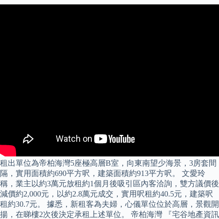
租出單位為帝柏海灣5座極高層B室，向東南望少海景，3房套間
隔，實用面積約690平方呎，建築面積約913平方呎。 文愛玲
稱，業主以約3萬元放租約1個月後吸引區內客洽詢，雙方議價後
減價約2,000元，以約2.8萬元成交，實用呎租約40.5元，建築呎
租約30.7元。 據悉，新租客為夫婦，心儀單位位於高層，景觀開
揚，在睇樓2次後決定承租上述單位。 帝柏海灣 『宅谷地產資訊