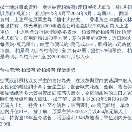
據土地註冊處資料，奧運站帝柏海灣1座頂層複式單位，於8月初
以月租6萬租出，租期由今年9月至2024年9月，為期3年。 翻查
資料，上述單位原業主為「樓市大好友」、香港黃金50創辦人林
奮強持有，林氏早於2009年透過公司名義以2,700萬元買入上述
單位。 中原地產分行經理劉冬冬表示，柏景灣帝柏海灣1座頂層
複式單位，實用面積1,970平方呎，意向月租約9萬元，近日終以
每月約7萬元租出，較意向價低約2萬元或22%，呎租約35元略低
市價。 柏景灣 2期 帝柏海灣 1座 共有42層，提供328個單位。 柏
景灣 2期 帝柏海灣 1座 於2001年12月起入伙。
帝柏海灣: 柏景灣 帝柏海灣 樓價走勢
空間設計風格以女戶主的喜好為先，在淡灰與雪白的基調中融入
女性化的粉紅調子牽引全屋主題，配合歐式花線、金鋼、雲石與
布紋牆紙等多元質材帶出細膩感與層次，令這個甜蜜的三口之家
時刻散發優雅動人韻味。 據了解，原業主於2013年5月以910萬
元購入上址，持貨10年至今沽售，賬面獲利558萬元離場，單位
期內升值61%。 據了解，原業主於2002年3月以464萬元購入上
址，持貨逾19年至今沽售，賬面獲利1346萬離場，單位期內升值
2.9倍。