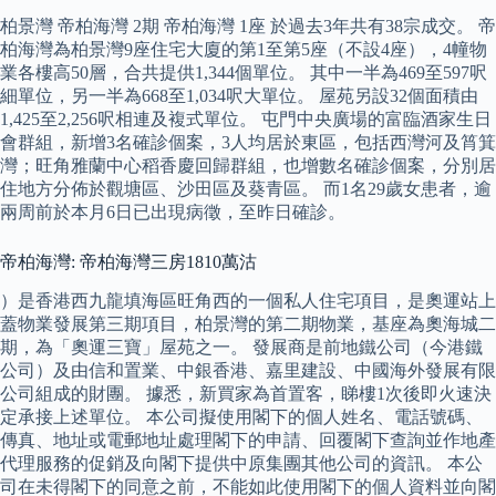
柏景灣 帝柏海灣 2期 帝柏海灣 1座 於過去3年共有38宗成交。 帝
柏海灣為柏景灣9座住宅大廈的第1至第5座（不設4座），4幢物
業各樓高50層，合共提供1,344個單位。 其中一半為469至597呎
細單位，另一半為668至1,034呎大單位。 屋苑另設32個面積由
1,425至2,256呎相連及複式單位。 屯門中央廣場的富臨酒家生日
會群組，新增3名確診個案，3人均居於東區，包括西灣河及筲箕
灣；旺角雅蘭中心稻香慶回歸群組，也增數名確診個案，分別居
住地方分佈於觀塘區、沙田區及葵青區。 而1名29歲女患者，逾
兩周前於本月6日已出現病徵，至昨日確診。
帝柏海灣: 帝柏海灣三房1810萬沽
）是香港西九龍填海區旺角西的一個私人住宅項目，是奧運站上
蓋物業發展第三期項目，柏景灣的第二期物業，基座為奧海城二
期，為「奧運三寶」屋苑之一。 發展商是前地鐵公司（今港鐵
公司）及由信和置業、中銀香港、嘉里建設、中國海外發展有限
公司組成的財團。 據悉，新買家為首置客，睇樓1次後即火速決
定承接上述單位。 本公司擬使用閣下的個人姓名、電話號碼、
傳真、地址或電郵地址處理閣下的申請、回覆閣下查詢並作地產
代理服務的促銷及向閣下提供中原集團其他公司的資訊。 本公
司在未得閣下的同意之前，不能如此使用閣下的個人資料並向閣