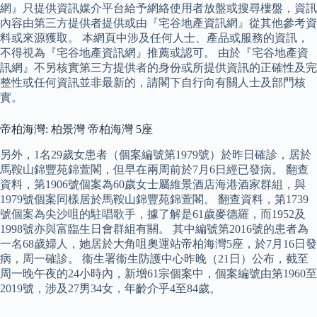
網』只提供資訊媒介平台給予網絡使用者放盤或搜尋樓盤，資訊
內容由第三方提供者提供或由『宅谷地產資訊網』從其他參考資
料或來源獲取。 本網頁中涉及任何人士、產品或服務的資訊，
不得視為『宅谷地產資訊網』推薦或認可。 由於『宅谷地產資
訊網』不另核實第三方提供者的身份或所提供資訊的正確性及完
整性或任何資訊並非最新的，請閣下自行向有關人士及部門核
實。
帝柏海灣: 柏景灣 帝柏海灣 5座
另外，1名29歲女患者（個案編號第1979號）於昨日確診，居於
馬鞍山錦豐苑錦萱閣，但早在兩周前於7月6日經已發病。 翻查
資料，第1906號個案為60歲女士屬維景酒店海港酒家群組，與
1979號個案同樣居於馬鞍山錦豐苑錦萱閣。 翻查資料，第1739
號個案為尖沙咀的駐唱歌手，據了解是61歲麥德羅，而1952及
1998號亦與富臨生日會群組有關。 其中編號第2016號的患者為
一名68歲婦人，她居於大角咀奧運站帝柏海灣5座，於7月16日發
病，周一確診。 衞生署衞生防護中心昨晚（21日）公布，截至
周一晚午夜的24小時內，新增61宗個案中，個案編號由第1960至
2019號，涉及27男34女，年齡介乎4至84歲。