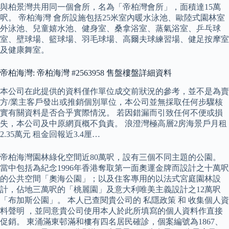
與柏景灣共用同一個會所，名為「帝柏灣會所」，面積達15萬
呎。 帝柏海灣 會所設施包括25米室內暖水泳池、歐陸式園林室
外泳池、兒童嬉水池、健身室、桑拿浴室、蒸氣浴室、乒乓球
室、壁球場、籃球場、羽毛球場、高爾夫球練習場、健足按摩室
及健康舞室。
帝柏海灣: 帝柏海灣 #2563958 售盤樓盤詳細資料
本公司在此提供的資料僅作單位成交前狀況的參考，並不是為賣
方/業主客戶發出或推銷個別單位，本公司並無採取任何步驟核
實有關資料是否合乎實際情況。 若因錯漏而引致任何不便或損
失，本公司及中原網頁概不負責。 浪澄灣極高層2房海景戶月租
2.35萬元 租金回報近3.4厘…
帝柏海灣園林綠化空間近80萬呎，設有三個不同主題的公園。
當中包括為紀念1996年香港奪取第一面奧運金牌而設計之十萬呎
的公共空間「奧海公園」；以及住客專用的以法式宮庭園林設
計，佔地三萬呎的「桃麗園」及意大利唯美主義設計之12萬呎
「布加斯公園」。 本人已查閱貴公司的 私隱政策 和 收集個人資
料聲明 ，並同意貴公司使用本人於此所填寫的個人資料作直接
促銷。 東涌滿東邨滿和樓有四名居民確診，個案編號為1867、