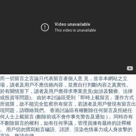
而一切留言之言論只代表留言者個人意 見，並非本網站之立
場，讀者及用戶不應信賴內容，並應自行判斷內容之真實性。
於有關情形下，讀者及用戶應尋求專業意見(如涉及醫療、法律
或投資等問題)。 由於本討論區受到「即時上載留言」運作方式
所規限，故不能完全監察所有留言，若讀者及用戶發現有留言出
現問題，請聯絡我們。 香港討論區有權刪除任何留言及拒絕任
何人士上載留言 (刪除前或不會作事先警告及通知 )， 同時亦有
不刪除留言的權利，如有任何爭議，管理員擁有最終的詮釋權
。 用戶切勿撰寫粗言穢語、誹謗、渲染色情暴力或人身攻擊的
言論，敬請自律。