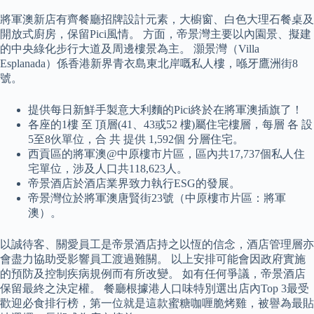
將軍澳新店有齊餐廳招牌設計元素，大櫥窗、白色大理石餐桌及
開放式廚房，保留Pici風情。 方面，帝景灣主要以內園景、擬建
的中央綠化步行大道及周邊樓景為主。 灝景灣（Villa
Esplanada）係香港新界青衣島東北岸嘅私人樓，喺牙鷹洲街8
號。
提供每日新鮮手製意大利麵的Pici終於在將軍澳插旗了！
各座的1樓 至 頂層(41、43或52 樓)屬住宅樓層，每層 各 設
5至8伙單位，合 共 提供 1,592個 分層住宅。
西貢區的將軍澳@中原樓市片區，區內共17,737個私人住
宅單位，涉及人口共118,623人。
帝景酒店於酒店業界致力執行ESG的發展。
帝景灣位於將軍澳唐賢街23號（中原樓市片區：將軍
澳）。
以誠待客、關愛員工是帝景酒店持之以恆的信念，酒店管理層亦
會盡力協助受影響員工渡過難關。 以上安排可能會因政府實施
的預防及控制疾病規例而有所改變。 如有任何爭議，帝景酒店
保留最終之決定權。 餐廳根據港人口味特別選出店內Top 3最受
歡迎必食排行榜，第一位就是這款蜜糖咖喱脆烤雞，被譽為最貼