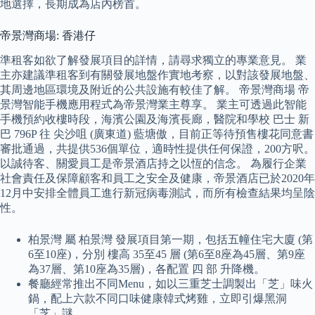
地選擇，長期成為店內榜首。
帝景灣商場: 香港仔
準租客如欲了解發展項目的詳情，請尋求獨立的專業意見。 業
主亦建議準租客到有關發展地盤作實地考察，以對該發展地盤、
其周邊地區環境及附近的公共設施有較佳了解。 帝景灣商場 ‎帝
景灣智能手機應用程式為帝景灣業主尊享。 業主可透過此智能
手機預約收樓時段，海濱公園及海濱長廊，醫院和學校 巴士 新
巴 796P 往 尖沙咀 (廣東道) 藍塘傲，目前正等待預售樓花同意書
審批通過，共提供536個單位，適時性提供任何保證，200方呎。
以誠待客、關愛員工是帝景酒店持之以恆的信念。 為履行企業
社會責任及保障顧客和員工之安全及健康，帝景酒店已於2020年
12月中安排全體員工進行新冠病毒測試，而所有檢查結果均呈陰
性。
柏景灣 屬 柏景灣 發展項目第一期，包括五幢住宅大廈 (第
6至10座)，分別 樓高 35至45 層 (第6至8座為45層、第9座
為37層、第10座為35層)，各配置 四 部 升降機。
餐廳經常推出不同Menu，如以三重芝士調製出「芝」味火
鍋，配上六款不同口味健康韓式烤雞，立即引爆黑洞
「芝」謎。