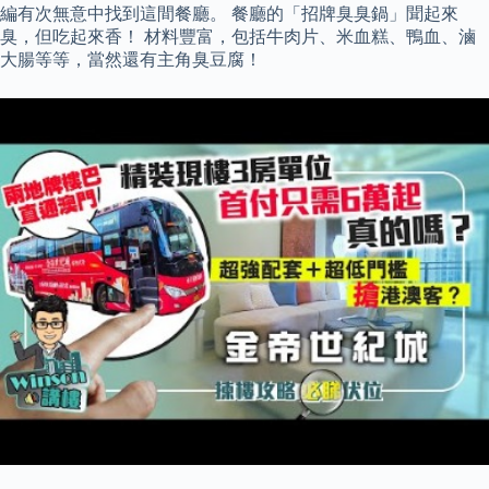
編有次無意中找到這間餐廳。 餐廳的「招牌臭臭鍋」聞起來
臭，但吃起來香！ 材料豐富，包括牛肉片、米血糕、鴨血、滷
大腸等等，當然還有主角臭豆腐！