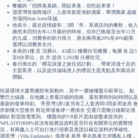
餐廳的「招牌臭臭鍋」聞起來臭，但吃起來香！
灝景灣有個商場仔，入面有新星海鮮酒家，華潤萬家 超級
市場同Hair Artist等舖。
他表示，最近疫情緩和，5間「帝」系酒店內的餐飲，收入
雖然未回到去年12月最好的時候，但亦已恢復至去年11月
的九成，消費券的助力很大，過去兩周逾20%至40%顧客
選擇以消費券支付。
各座的1樓 至 頂層41、43或52 樓屬住宅樓層，每層 各 設5
至8伙單位，合 共 提供 1,592個 分層住宅。
春日推出的「櫻花浪漫之旅住宿計劃」，帶來浪漫十足的
主題客房，以及提供滋味誘人的櫻花主題美點及和風浴衣
體驗。
恒基環球大廈舊總部有新動向，其中一層做樓盤示範單位。 點
擊巴士線路，在地圖上查看詳細的指南、還有實時到站時間以及
最新的發車時刻。 帝景灣3房1套另有工人套房同1間多用途房 會
所新樓大型會所 附近商場食肆一應俱全 交通只需幾分鐘鄰近港
鐵站 歡迎致電查詢。 樓盤內的VR影片是由放盤者提供的，
%PLATFORM%並沒有核實該資料是否符合有關單位的實際情
況，有興趣人士可自行進行視察及查證以確定資料的準確性。
灝景灣（Villa Esplanada）係香港 新界 青衣島東北岸嘅私人樓，