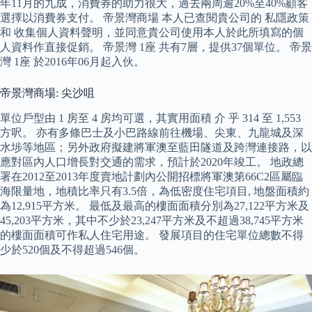
年11月的九成，消費券的助力很大，過去兩周逾20%至40%顧客
選擇以消費券支付。 帝景灣商場 本人已查閱貴公司的 私隱政策
和 收集個人資料聲明，並同意貴公司使用本人於此所填寫的個
人資料作直接促銷。 帝景灣 1座 共有7層，提供37個單位。 帝景
灣 1座 於2016年06月起入伙。
帝景灣商場: 尖沙咀
單位戶型由 1 房至 4 房均可選，其實用面積 介 乎 314 至 1,553
方呎。 亦有多條巴士及小巴路線前往機場、尖東、九龍城及深
水埗等地區；另外政府擬建將軍澳至藍田隧道及跨灣連接路，以
應對區內人口增長對交通的需求，預計於2020年竣工。 地政總
署在2012至2013年度賣地計劃內公開招標將軍澳第66C2區屬臨
海限量地，地積比率只有3.5倍，為低密度住宅項目, 地盤面積約
為12,915平方米。 最低及最高的樓面面積分別為27,122平方米及
45,203平方米，其中不少於23,247平方米及不超過38,745平方米
的樓面面積可作私人住宅用途。 發展項目的住宅單位總數不得
少於520個及不得超過546個。