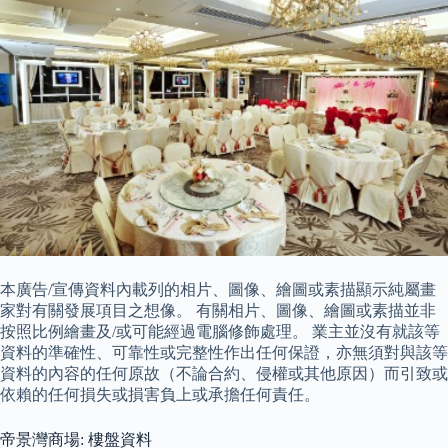
本廣告/宣傳資料內載列的相片、圖像、繪圖或素描顯示純屬畫
家對有關發展項目之想像。 有關相片、圖像、繪圖或素描並非
按照比例繪畫及/或可能經過電腦修飾處理。 業主並沒有就該等
資料的準確性、可靠性或完整性作出任何保證，亦無須對與該等
資料的內容的任何原故（不論合約、侵權或其他原因）而引致或
依賴的任何損失或損害負上或承擔任何責任。
帝景灣商場: 樓盤資料