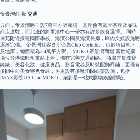
帝景灣商場: 交通
方面，帝景灣將自設7萬平方呎商場，基座會有露天茶座及品味
商店進駐，而北邊的將軍澳中心一帶亦有許多飲食選擇。 同時
屋苑附近擬建國際學校、海濱公園及海濱長廊，區內文娛設施將
逐漸完備。 帝景灣住客會所命為Club Corinthia，位於項目地下
及地庫，總面積為2.4萬平方呎。 MOKO 帝景灣商場 新世紀廣
場位於港鐵旺角東站上蓋，備有完善交通網絡。 商場雲集珠寶
鐘錶、美容化妝、健康食品、影音電器及時裝配飾商鋪，更備有
多間中西美食特色食肆，另更設有多種消閑娛樂設施，包括
IMAX影院UA Cine MOKO，絕對是一站式購物娛樂體驗。