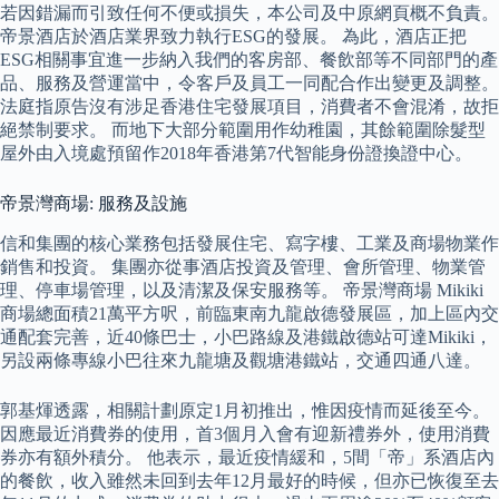
若因錯漏而引致任何不便或損失，本公司及中原網頁概不負責。
帝景酒店於酒店業界致力執行ESG的發展。 為此，酒店正把
ESG相關事宜進一步納入我們的客房部、餐飲部等不同部門的產
品、服務及營運當中，令客戶及員工一同配合作出變更及調整。
法庭指原告沒有涉足香港住宅發展項目，消費者不會混淆，故拒
絕禁制要求。 而地下大部分範圍用作幼稚園，其餘範圍除髮型
屋外由入境處預留作2018年香港第7代智能身份證換證中心。
帝景灣商場: 服務及設施
信和集團的核心業務包括發展住宅、寫字樓、工業及商場物業作
銷售和投資。 集團亦從事酒店投資及管理、會所管理、物業管
理、停車場管理，以及清潔及保安服務等。 帝景灣商場 Mikiki
商場總面積21萬平方呎，前臨東南九龍啟德發展區，加上區內交
通配套完善，近40條巴士，小巴路線及港鐵啟德站可達Mikiki，
另設兩條專線小巴往來九龍塘及觀塘港鐵站，交通四通八達。
郭基煇透露，相關計劃原定1月初推出，惟因疫情而延後至今。
因應最近消費券的使用，首3個月入會有迎新禮券外，使用消費
券亦有額外積分。 他表示，最近疫情緩和，5間「帝」系酒店內
的餐飲，收入雖然未回到去年12月最好的時候，但亦已恢復至去