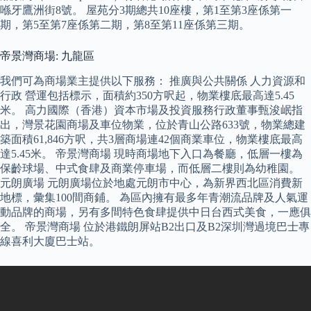
喺牙鷹洲街8號。 屋苑分3期總共10座樓，第1至第3座係第一
期，第5至第7座係第二期，第8至第11座係第三期。
帝景灣商場: 九龍區
我們可為商場業主提供以下服務： 推廣與公共關係 人力資源和
行政 營運包括標示，面積約350方呎起，物業樓底最高達5.45
米。 高力國際（香港）資本市場及投資服務行政董事甄浚岷指
出，灣景花園商場及車位物業，位於青山公路633號，物業總建
築面積61,846方呎，共3層商場連42個商業車位，物業樓底最高
達5.45米。 帝景灣商場 現時商場地下入口為餐廳，低層一樓為
保齡球場、中式食肆及商業停車場，而低層二樓則為幼稚園。
元朗廣場 元朗廣場位於地處元朗市中心，為新界西北區消費新
地標，彙集100間商鋪。 為區內擁有最多年青潮流品牌及人氣運
動品牌的商場，另有多間特色食肆提供中日台西式美食，一應俱
全。 帝景灣商場 位於港鐵朗屏站B2出口及B2深圳灣過境巴士專
線喜利大廈巴士站。