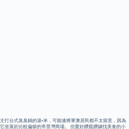
主打台式臭臭鍋的湯•米，可能連將軍澳居民都不太留意，因為
它坐落於比較偏僻的帝景灣商場。 但愛好鑽竉鑽罅找美食的小