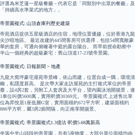
評選為米芝蓮一星級餐廳－代表它是「同類別中出眾的餐廳」及
「持續高水準菜式的地方」。
帝景園複式: 山頂倉庫列歷史建築
帝苑酒店提供五星級酒店的住宿，地理位置優越，位於香港九龍
尖沙咀地區。 最近改建的445間客房可供選擇，包括54間寬敞豪
華的套房，可通向俯瞰著中庭的露台陽台。 而早前授命勘察中
半山一個經典的超級豪宅：舊山頂道17-23號帝景園。
帝景園複式: 日報新聞 > 地產
九龍大窩坪豪宅屋苑帝景峰，依山而建，位置自成一隅，環境清
幽，私隱度甚高。 是次帶大家走訪屋苑的主打複式單位的帝景
臺，設4房2套，另附工人套房及大平台，望內園泳池開揚景，連
1車位叫價5600萬，實用呎價30369元。 帝景園複式 上述售出單
位為昇悅居1座低層G室，實用面積約672平方呎，建築面積約
886平方呎，屬3房2廁間隔，向正南享開揚景。
帝景園複式: 帝景園複式1.3億沽 呎價5.68萬新高
坐落中半山頭段的帝景園，共有5座物業，大部分單位面積均由