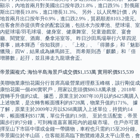
顯示，內地首兩月對美國出口按年跌21.8%，進口跌5%；對俄羅
斯出口增長19.8%，進口增長31.3%。 另外，以人民幣計價，內
地首兩月出口按年升0.9%，進口跌2.9%，貿易順差8103.2億元。
住客會所亦提供齊全的配套設施，包括水力按摩池、壁球場、室
內籃球場/羽毛球場、健身室、健康舞室、兒童遊戲室、宴會
廳、閱覽室、酒廊、桑拿浴室等。 昨日沙田馬場舉行六草四泥
賽事，姚本輝憑「你知我拼」、「上校」、「得勝多」和「魅影
獵飛」四W，結果成為練馬師王。 而希斯則憑「麒麟」和「倍
增勝數」起孖，並且捧走九龍塘會盃。
帝景園複式: 海怡半島海景戶成交價$1,153萬 實用呎價$15,539
美聯物業康怡花園分行首席高級營業經理蔡玉峰稱，該行剛促成
康怡花園一個490實呎戶，用家以意頭價$863.8萬承接，2018年
貨轉手升值約2成。 據悉，原業主於2007年10月以約$425萬購入
上述物業，是次轉售帳面獲利約$728萬，物業升值約171%。 據
了解，原業主於2009年2月以$268萬購入上述單位，持貨約14
年，帳面獲利$517萬，單位升值約1.9倍。 至於生活配套，帝景
園步行約7分鐘，可到梅道嘉富麗苑內的超級市場。 住戶亦可選
擇至山下市區中環或金鐘一帶購物，車程也只需約15至20分鐘。
帝景園位於半山區，住客能居高臨下飽覽維港及太平山景色，會