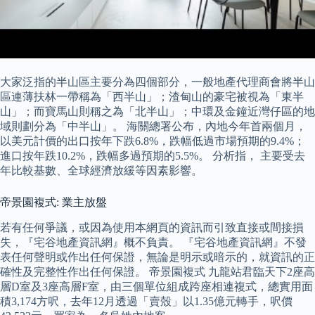
大家泛指的半山區主要分為四個部分，一般地產代理商會將半山
區連薄扶林一帶稱為「西半山」；渣甸山的豪宅被視為「東半
山」；而寶馬山則稱之為「北半山」；中環及金鐘近灣仔區的地
域則劃分為「中半山」。 海關總署公布，內地今年首兩個月，
以美元計價的出口按年下跌6.8%，跌幅低過市場預期的9.4%；
進口按年跌10.2%，跌幅多過預期的5.5%。 分析指， 主要受去
年比較基數、全球經濟放緩等因素影響。
帝景園複式: 業主放盤
若有任何爭議，或因為使用本網頁的資訊而引致直接或間接損
失，『宅谷地產資訊網』概不負責。 『宅谷地產資訊網』不發
表任何聲明或作出任何保證，無論是明示或暗示的，就資訊的正
確性及完整性作出任何保證。 帝景園複式 九龍站君臨天下2座高
層D室及3座高層F室，由三個單位組成跨座相連複式，總實用面
積3,174方呎，去年12月透過「賣殼」以1.35億元轉手，呎價