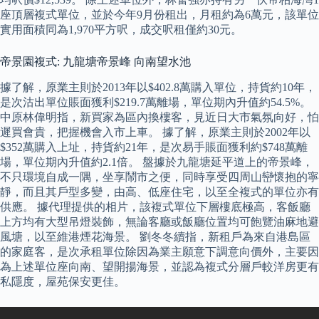
座頂層複式單位，並於今年9月份租出，月租約為6萬元，該單位
實用面積同為1,970平方呎，成交呎租僅約30元。
帝景園複式: 九龍塘帝景峰 向南望水池
據了解，原業主則於2013年以$402.8萬購入單位，持貨約10年，
是次沽出單位賬面獲利$219.7萬離場，單位期內升值約54.5%。
中原林偉明指，新買家為區內換樓客，見近日大市氣氛向好，怕
遲買會貴，把握機會入市上車。 據了解，原業主則於2002年以
$352萬購入上址，持貨約21年，是次易手賬面獲利約$748萬離
場，單位期內升值約2.1倍。 盤據於九龍塘延平道上的帝景峰，
不只環境自成一隅，坐享鬧市之便，同時享受四周山巒懷抱的寧
靜，而且其戶型多變，由高、低座住宅，以至全複式的單位亦有
供應。 據代理提供的相片，該複式單位下層樓底極高，客飯廳
上方均有大型吊燈裝飾，無論客廳或飯廳位置均可飽覽油麻地避
風塘，以至維港煙花海景。 劉冬冬續指，新租戶為來自港島區
的家庭客，是次承租單位除因為業主願意下調意向價外，主要因
為上述單位座向南、望開揚海景，並認為複式分層戶較洋房更有
私隱度，屋苑保安更佳。