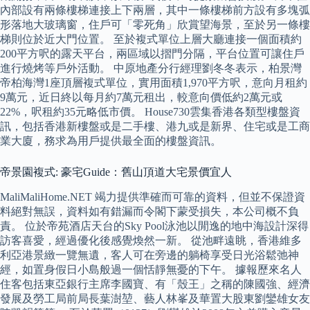
內部設有兩條樓梯連接上下兩層，其中一條樓梯前方設有多塊弧
形落地大玻璃窗，住戶可「零死角」欣賞望海景，至於另一條樓
梯則位於近大門位置。 至於複式單位上層大廳連接一個面積約
200平方呎的露天平台，兩區域以摺門分隔，平台位置可讓住戶
進行燒烤等戶外活動。 中原地產分行經理劉冬冬表示，柏景灣
帝柏海灣1座頂層複式單位，實用面積1,970平方呎，意向月租約
9萬元，近日終以每月約7萬元租出，較意向價低約2萬元或
22%，呎租約35元略低市價。 House730雲集香港各類型樓盤資
訊，包括香港新樓盤或是二手樓、港九或是新界、住宅或是工商
業大廈，務求為用戶提供最全面的樓盤資訊。
帝景園複式: 豪宅Guide：舊山頂道大宅景價宜人
MaliMaliHome.NET 竭力提供準確而可靠的資料，但並不保證資
料絕對無誤，資料如有錯漏而令閣下蒙受損失，本公司概不負
責。 位於帝苑酒店天台的Sky Pool泳池以閒逸的地中海設計深得
訪客喜愛，經過優化後感覺煥然一新。 從池畔遠眺，香港維多
利亞港景緻一覽無遺，客人可在旁邊的躺椅享受日光浴鬆弛神
經，如置身假日小島般過一個恬靜無憂的下午。 據報歷來名人
住客包括東亞銀行主席李國寶、有「殼王」之稱的陳國強、經濟
發展及勞工局前局長葉澍堃、藝人林峯及華置大股東劉鑾雄女友