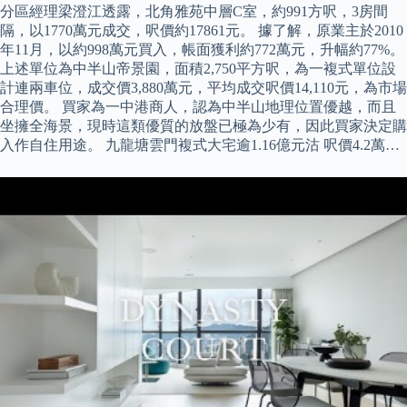
分區經理梁澄江透露，北角雅苑中層C室，約991方呎，3房間
隔，以1770萬元成交，呎價約17861元。 據了解，原業主於2010
年11月，以約998萬元買入，帳面獲利約772萬元，升幅約77%。
上述單位為中半山帝景園，面積2,750平方呎，為一複式單位設
計連兩車位，成交價3,880萬元，平均成交呎價14,110元，為市場
合理價。 買家為一中港商人，認為中半山地理位置優越，而且
坐擁全海景，現時這類優質的放盤已極為少有，因此買家決定購
入作自住用途。 九龍塘雲門複式大宅逾1.16億元沽 呎價4.2萬…