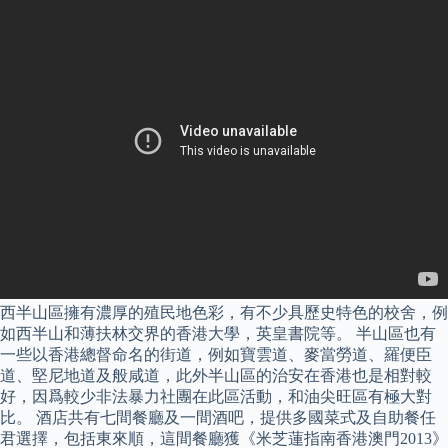
西半山區擁有濃厚的殖民地色彩，有不少具歷史特色的校舍，例
如西半山和薄扶林交界的香港大學，英皇書院等。 半山區也有
一些以香港總督命名的街道，例如寶雲道、麥當勞道、羅便臣
道、堅尼地道及般咸道，此外半山區的治安在香港也是相對較
好，因爲較少非法暴力社團在此區活動，和油尖旺區有極大對
比。 酒店共有七間餐廳及一間酒吧，提供多國菜式及自助餐任
君選擇，包括東來順，這間餐廳獲《米芝蓮指南香港澳門2013》