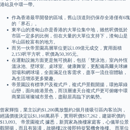
港站及中環一帶。
作為香港最早開發的區域，舊山頂道則仍保存全港僅有6塊
的「界石」。
東半山的渣甸山亦是香港的大單位集中地，雖然呎價低於
市區一定多的比例，但在大量的大單位支持下，渣甸山是
半山區較富有的地方。
而另一伙帝景園高層單位更以1.09億元成交，實用面積
2,153呎平方呎，呎價為50,395元。
在運動設施方面更是無可挑剔，包括「雙泳池」室內外恆
溫泳池、壁球室、桌球室、健康舞室，更配備高爾夫球練
習場和網球場，全面滿足住客需求，盡享一流住宿體驗，
為生活增添更多樂趣。
帝景園設有標準戶及複式戶，複式戶景觀開揚，環抱翠綠
山巒，面向維港景色，而頂層連天台複式戶更可俯瞰中環
商業區璀璨城市景色，盡顯居高臨下的氣勢。
曾家輝指，業主以約$1,200萬放盤約2個月後吸引區內客洽詢，
經議價後決定以$1,160萬易手，實用呎價$17,262，建築呎價約
$13,093。 帝景園複式 據悉，新買家為換樓家庭客，心儀單位景
觀開揚，而且有裝潢，故睇樓2次後即時捉緊機會換樓。 而單位