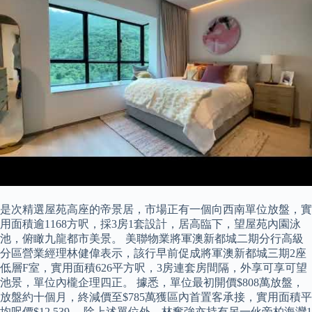
是次精選屋苑高座的帝景居，市場正有一個向西南單位放盤，實
用面積逾1168方呎，採3房1套設計，居高臨下，望屋苑內園泳
池，俯瞰九龍都市美景。 美聯物業將軍澳新都城二期分行高級
分區營業經理林健偉表示，該行早前促成將軍澳新都城三期2座
低層F室，實用面積626平方呎，3房連套房間隔，外享可享可望
池景，單位內櫳企理四正。 據悉，單位最初開價$808萬放盤，
放盤約十個月，終減價至$785萬獲區內首置客承接，實用面積平
均呎價$12,539。 除上述單位外，林奮強亦持有另一伙帝柏海灣1