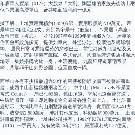
年底華人置業（0127）大股東「大劉」劉鑾雄的家族先後沽出兩
伙帝景園高層單位，合共帳面獲利約一億元。
據了解，上址實用面積約1,459方呎，實用呎價約2.19萬元。 帝
景峰由3組住宅組成，分別為帝景軒（低座）、帝景居（高座）
及帝景臺（複式），並於1997年至1999年間相繼入伙。 屋苑的
住客會所設施多元，提供如室內、外游泳池、按摩池及網球場
等。 居民日常可乘搭屋苑的穿梭巴士，前往港鐵九龍塘站及又
一城商場，該商場備有戲院、各式食肆、國際品牌連鎖店和溜冰
場等，集娛樂購物於一身，生活便捷。 九龍延坪道豪宅帝景
峰，背靠獅子山郊野公園，位置自成一隅。
西半山亦有不少樓齡超過50年的唐樓被陸續收購而被發展商重
建，使西半山新樓舊樓兩者互存。 中半山（Mid-Levels 帝景園
複式 Central）：馬己仙峽道、舊山頂道、堅尼地道至寶雲道，
中環近灣仔一帶；即是動植物公園及香港公園上方。 土地註冊
處顯示，大埔比華利山別墅萊茵道單號洋房，實用面積2,461方
呎，成交價2,880萬元，若計其他支出，料勁蝕約900萬元。 土地
註冊處資料顯示，上址由公司持有，1992年以791.7萬元向新地
（016）一手買入，持有物業26年沽出，賬面獲利約1.22億元。