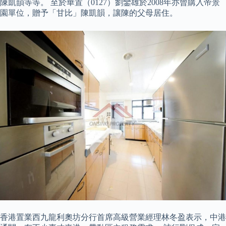
陳凱韻等等。 至於華置（0127）劉鑾雄於2008年亦曾購入帝景
園單位，贈予「甘比」陳凱韻，讓陳的父母居住。
香港置業西九龍利奧坊分行首席高級營業經理林冬盈表示，中港