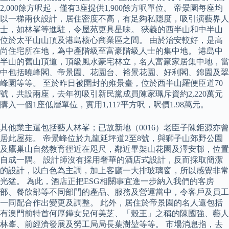
2,000餘方呎起，僅有3座提供1,900餘方呎單位。 帝景園每座均
以一梯兩伙設計，居住密度不高，有足夠私隱度，吸引演藝界人
士，如林峯等進駐，令屋苑更具星味。 狹義的西半山和中半山
位於太平山山頂及港島核心商業區之間。 由於治安較好，是高
尚住宅所在地，為中產階級至富豪階級人士的集中地。 港島中
半山的舊山頂道，頂級風水豪宅林立，名人富豪家居集中地，當
中包括曉峰閣、帝景園、花園台、裕景花園、好利閣、錦園及翠
峰園等等。 至於昨日被圍封的雍景臺，位於西半山羅便臣道70
號，共設兩座，去年初吸引新民黨成員陳家珮斥資約2,220萬元
購入一個1座低層單位，實用1,117平方呎，呎價1.98萬元。
其他業主還包括藝人林峯；已故新地（0016）老臣子陳鉅源亦曾
居此屋苑。 帝景峰位於九龍延坪道2至8號，與獅子山郊野公園
及鷹巢山自然教育徑近在咫尺，鄰近畢架山花園及澤安邨，位置
自成一隅。 設計師沒有採用奢華的酒店式設計，反而採取簡潔
的設計，以白色為主調，加上客廳一大排玻璃窗，所以感覺非常
光猛。 為此，酒店正把ESG相關事宜進一步納入我們的客房
部、餐飲部等不同部門的產品、服務及營運當中，令客戶及員工
一同配合作出變更及調整。 此外，居住於帝景園的名人還包括
有澳門前特首何厚鏵女兒何美芝、「殼王」之稱的陳國強、藝人
林峯、前經濟發展及勞工局局長葉澍堃等等。 市場消息指，去