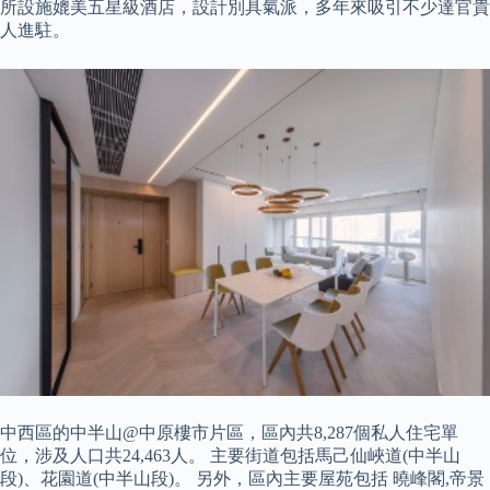
所設施媲美五星級酒店，設計別具氣派，多年來​​吸引不少達官貴
人進駐。
中西區的中半山@中原樓市片區，區內共8,287個私人住宅單
位，涉及人口共24,463人。 主要街道包括馬己仙峽道(中半山
段)、花園道(中半山段)。 另外，區內主要屋苑包括 曉峰閣,帝景