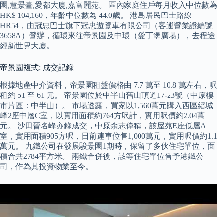
園,慧景臺,愛都大廈,嘉富麗苑。 區內家庭住戶每月收入中位數為
HK$ 104,160，年齡中位數為 44.0歲。 港島居民巴士路線
HR54，由冠忠巴士旗下冠忠遊覽車有限公司（客運營業證編號
3658A）營辦，循環來往帝景園及中環（愛丁堡廣場），去程途
經新世界大廈。
帝景園複式: 成交記錄
根據地產中介資料，帝景園租盤價格由 7.7 萬至 10.8 萬左右，呎
租約 51 至 61 元。 帝景園位於中半山舊山頂道17-23號（中原樓
市片區：中半山）。 市場透露，買家以1,560萬元購入西區縉城
峰2座中層C室，以實用面積約764方呎計，實用呎價約2.04萬
元。 沙田晉名峰亦錄成交，中原余志偉稱，該屋苑E座低層A
室，實用面積905方呎，日前連車位售1,000萬元，實用呎價約1.1
萬元。 九鐵公司在發展駿景園1期時，保留了多伙住宅單位，面
積合共2784平方米。 兩鐵合併後，該等住宅單位售予港鐵公
司，作為其投資物業至今。