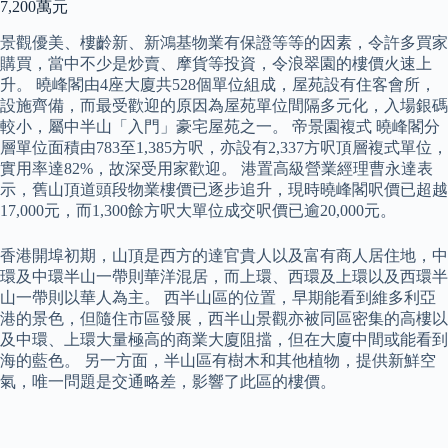
7,200萬元
景觀優美、樓齡新、新鴻基物業有保證等等的因素，令許多買家
購買，當中不少是炒賣、摩貨等投資，令浪翠園的樓價火速上
升。 曉峰閣由4座大廈共528個單位組成，屋苑設有住客會所，
設施齊備，而最受歡迎的原因為屋苑單位間隔多元化，入場銀碼
較小，屬中半山「入門」豪宅屋苑之一。 帝景園複式 曉峰閣分
層單位面積由783至1,385方呎，亦設有2,337方呎頂層複式單位，
實用率達82%，故深受用家歡迎。 港置高級營業經理曹永達表
示，舊山頂道頭段物業樓價已逐步追升，現時曉峰閣呎價已超越
17,000元，而1,300餘方呎大單位成交呎價已逾20,000元。
香港開埠初期，山頂是西方的達官貴人以及富有商人居住地，中
環及中環半山一帶則華洋混居，而上環、西環及上環以及西環半
山一帶則以華人為主。 西半山區的位置，早期能看到維多利亞
港的景色，但隨住市區發展，西半山景觀亦被同區密集的高樓以
及中環、上環大量極高的商業大廈阻擋，但在大廈中間或能看到
海的藍色。 另一方面，半山區有樹木和其他植物，提供新鮮空
氣，唯一問題是交通略差，影響了此區的樓價。