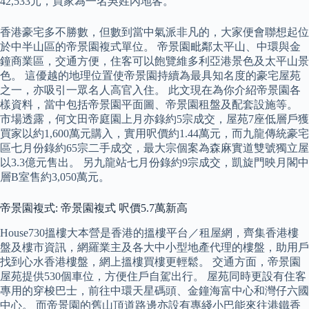
42,533元，買家為一名吳姓內地客。
香港豪宅多不勝數，但數到當中氣派非凡的，大家便會聯想起位
於中半山區的帝景園複式單位。 帝景園毗鄰太平山、中環與金
鐘商業區，交通方便，住客可以飽覽維多利亞港景色及太平山景
色。 這優越的地理位置使帝景園持續為最具知名度的豪宅屋苑
之一，亦吸引一眾名人高官入住。 此文現在為你介紹帝景園各
樣資料，當中包括帝景園平面圖、帝景園租盤及配套設施等。
市場透露，何文田帝庭園上月亦錄約5宗成交，屋苑7座低層戶獲
買家以約1,600萬元購入，實用呎價約1.44萬元，而九龍傳統豪宅
區七月份錄約65宗二手成交，最大宗個案為森麻實道雙號獨立屋
以3.3億元售出。 另九龍站七月份錄約9宗成交，凱旋門映月閣中
層B室售約3,050萬元。
帝景園複式: 帝景園複式 呎價5.7萬新高
House730搵樓大本營是香港的搵樓平台／租屋網，齊集香港樓
盤及樓市資訊，網羅業主及各大中小型地產代理的樓盤，助用戶
找到心水香港樓盤，網上搵樓買樓更輕鬆。 交通方面，帝景園
屋苑提供530個車位，方便住戶自駕出行。 屋苑同時更設有住客
專用的穿梭巴士，前往中環天星碼頭、金鐘海富中心和灣仔六國
中心。 而帝景園的舊山頂道路邊亦設有專綫小巴能來往港鐵香