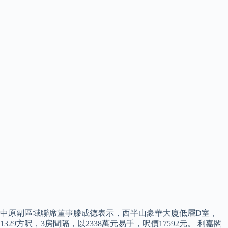
中原副區域聯席董事滕成德表示，西半山豪華大廈低層D室，
1329方呎，3房間隔，以2338萬元易手，呎價17592元。 利嘉閣