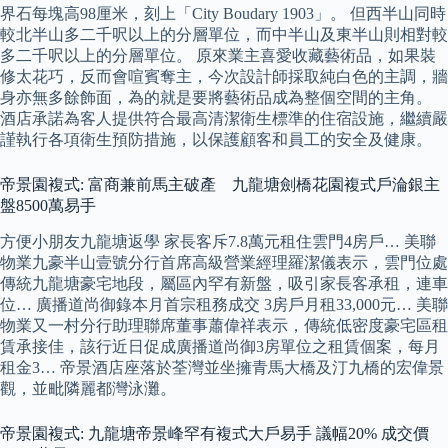
界石每塊高98厘米，刻上「City Boudary 1903」。 但西半山同時
較北半山多二千呎以上的分層單位，而中半山及東半山則相對較
多二千呎以上的分層單位。 原來業主喜愛收藏藝術品，如果裝
修太花巧，反而會喧賓奪主，今次設計師採取純白色的主調，牆
身亦無多餘飾面，為的就是要將藝術品成為整個空間的主角。
酒店承諾為客人提供符合最高清潔衛生標準的住宿設施，繼續嚴
謹執行各項衛生預防措施，以保護顧客和員工的安全及健康。
帝景園複式: 富商兼前馬主破產 九龍塘劍橋花園複式戶淪銀主
盤8500萬易手
方便小朋友九龍塘返學 家長客斥7.8萬元租住雲門4房戶… 美聯
物業九豪半山壹號分行首席高級營業經理羅潔儀表示，雲門位處
傳統九龍塘豪宅地段，屬區內罕有新盤，吸引家長客承租，連車
位… 廣播道尚御錄本月首宗租務成交 3房戶月租33,000元… 美聯
物業又一村分行助理聯席董事蕭偉祥表示，傳統低密度豪宅區租
賃承接佳，該行近日促成廣播道尚御3房單位之租賃個案，每月
租金3… 帝景酒店座落於荃灣並坐擁青馬大橋及汀九橋的宏偉景
觀，並毗隣麗都灣泳灘。
帝景園複式: 九龍塘帝景峰罕有複式大戶易手 議幅20% 成交價