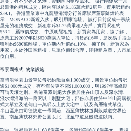
通關，有不少專才來港，帶動區內租務需求。 該行剛促成一宗
君滙港的租務成交，區內客以約$1.85萬承租2房戶，實用呎租約
$39.1。 香港置業東中九龍譽港灣分行首席聯席董事陳煒鈞表
示，MONACO新近入伙，吸引用家進駐。 該行日前促成一宗該
屋苑的租務成交，新租客斥$1.75萬承租2房戶，實用呎租約
$53.2，屬市價成交。 中原胡耀祖指，新買家為用家，據了解，
原業主於2007年以$620萬購入單位，持貨約16年，是次易手賬面
獲利約$680萬離場，單位期內升值約110%。 據了解，新買家為
用家，本於沙田區租樓，見單位價錢合理，即轉租為買，入市單
位自用。
帝景園複式: 物業設施
當時浪翠園山景單位每呎約幾百至1,000成交，海景單位約每呎
逾$1,000元成交，有些單位更不需$1,000,000，與1997年高峰期
可謂天壤之別。 香港富豪則絕大多數居住在山頂以及深水灣、
淺水灣沿海的一萬呎以上別墅大宅，部份亦居住於中半山高層複
式大單立及渣甸山一萬呎以上的大宅中，以及高層複式單位。
半山區東由司徒拔道一帶開始、西至薄扶林道與般咸道交界位
置、南至薄扶林郊野公園以北、北至堅道及般咸道以南。
期內，貿易順差為1168.8億美元，多過預期的818億美元。 數據