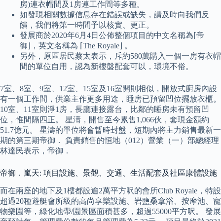
房)連衣帽間及1房連工作間等多種。
如發現相關數據信息存在錯誤或缺失，請及時向我們反
饋，我們將第一時間予以核實、更正。
發展商於2020年6月4日公佈整個項目的中文名稱為⌈帝
御⌋，英文名稱為 ⌈The Royale⌋ 。
另外，原區居民蔡太表示，斥約580萬購入一個一房有衣帽
間的單位自用，認為新樓盤配套可以，環境不俗。
7室、8室、9室、12室、15室及16室開則相似，開放式廚房內設
有一個工作間，供業主作更多用途，睡房已預留凹位擺放衣櫃。
10室、11室則淨1房，長廳連接露台，比鄰的睡房未有預留凹
位，惟間隔四正。 星濤，開售至今累售1,066伙，套現金額約
51.7億元。 星濤的單位將會暫時封盤，短期內將主力銷售最新一
期的第三期帝御． 負責銷售的恒地（012）營業（一）部總經理
林達民表示，帝御．
帝御．嵐天: 項目設施、景觀、交通、生活配套及社區康體設施
而在兩座的地下及1樓都設逾2萬平方呎的會所Club Royale，特設
超過20種遊艇會所級的高尚享樂設施、岩鹽桑拿浴、按摩池、寵
物樂園等，綠化地帶/園景區面積甚多，超過55000平方呎。 發展