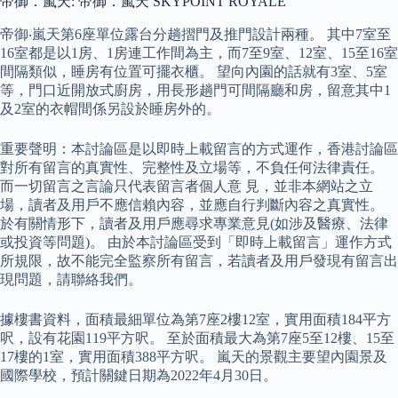
帝御．嵐天: 帝御．嵐天 SKYPOINT ROYALE
帝御‧嵐天第6座單位露台分趟摺門及推門設計兩種。 其中7室至
16室都是以1房、1房連工作間為主，而7至9室、12室、15至16室
間隔類似，睡房有位置可擺衣櫃。 望向內園的話就有3室、5室
等，門口近開放式廚房，用長形趟門可間隔廳和房，留意其中1
及2室的衣帽間係另設於睡房外的。
重要聲明：本討論區是以即時上載留言的方式運作，香港討論區
對所有留言的真實性、完整性及立場等，不負任何法律責任。
而一切留言之言論只代表留言者個人意 見，並非本網站之立
場，讀者及用戶不應信賴內容，並應自行判斷內容之真實性。
於有關情形下，讀者及用戶應尋求專業意見(如涉及醫療、法律
或投資等問題)。 由於本討論區受到「即時上載留言」運作方式
所規限，故不能完全監察所有留言，若讀者及用戶發現有留言出
現問題，請聯絡我們。
據樓書資料，面積最細單位為第7座2樓12室，實用面積184平方
呎，設有花園119平方呎。 至於面積最大為第7座5至12樓、15至
17樓的1室，實用面積388平方呎。 嵐天的景觀主要望內園景及
國際學校，預計關鍵日期為2022年4月30日。