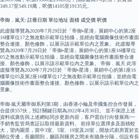
349.17至549.19萬，呎價14105至19135元。
帝御．嵐天: 註冊日期 單位地址 面積 成交價 呎價
此虛擬導覽為2020年7月29日於「帝御•星濤」展銷中心的第2座
16樓單位17之無改動示範單位拍攝，並經由電腦圖像技術作畫面
整合連接、顏色修飾，以展示該示範單位內之景象。 此虛擬導
覽為2020年7月29日於「帝御•星濤」展銷中心的第1座16樓單位
05之無改動示範單位拍攝，並經由電腦圖像技術作畫面整合連
接、顏色修飾，以展示該示範單位內之景象。 帝御．嵐天 此等
虛擬導覽為2020年7月29日於「帝御•星濤」展銷中心的第1座16
樓單位05及第2座16樓單位17之無改動示範單位拍攝，並經由電
腦圖像技術作畫面整合連接、顏色修飾，以展示該示範單位內之
景象。
帝御‧嵐天屬帝御系列第3期，由香港小輪及帝國集控合作發展，
合提供557伙，預計關鍵日期為2022年4月30日。 並不保證上述
資料或廣告與上述網站同步更新內容，客戶需自行向發展商/一
手銷售監管局查証以取得最新資料。 前排單位選擇多及面積較
大，望內園景，當中3室、5室、19室及20室，開放式廚房置於玄
關位旁邊，長廳開則，廳區與睡房之間未有牆身分隔，但設有長