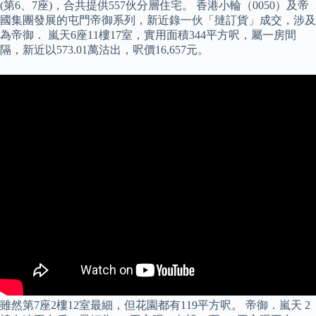
(第6、7座)，合共提供557伙分層住宅。 香港小輪（0050）及帝
國集團發展的屯門帝御系列，新近錄一伙「撻訂貨」成交，涉及
為帝御． 嵐天6座11樓17室，實用面積344平方呎，屬一房間
隔，新近以573.01萬沽出，呎價16,657元。
雖然第7座2樓12室最細，但花園都有119平方呎。 帝御．嵐天 2