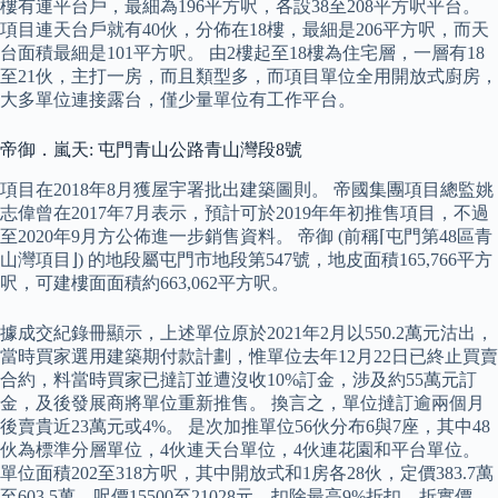
樓有連平台戶，最細為196平方呎，各設38至208平方呎平台。
項目連天台戶就有40伙，分佈在18樓，最細是206平方呎，而天
台面積最細是101平方呎。 由2樓起至18樓為住宅層，一層有18
至21伙，主打一房，而且類型多，而項目單位全用開放式廚房，
大多單位連接露台，僅少量單位有工作平台。
帝御．嵐天: 屯門青山公路青山灣段8號
項目在2018年8月獲屋宇署批出建築圖則。 帝國集團項目總監姚
志偉曾在2017年7月表示，預計可於2019年年初推售項目，不過
至2020年9月方公佈進一步銷售資料。 帝御 (前稱⌈屯門第48區青
山灣項目⌋) 的地段屬屯門市地段第547號，地皮面積165,766平方
呎，可建樓面面積約663,062平方呎。
據成交紀錄冊顯示，上述單位原於2021年2月以550.2萬元沽出，
當時買家選用建築期付款計劃，惟單位去年12月22日已終止買賣
合約，料當時買家已撻訂並遭沒收10%訂金，涉及約55萬元訂
金，及後發展商將單位重新推售。 換言之，單位撻訂逾兩個月
後賣貴近23萬元或4%。 是次加推單位56伙分布6與7座，其中48
伙為標準分層單位，4伙連天台單位，4伙連花園和平台單位。
單位面積202至318方呎，其中開放式和1房各28伙，定價383.7萬
至603.5萬，呎價15500至21028元，扣除最高9%折扣，折實價