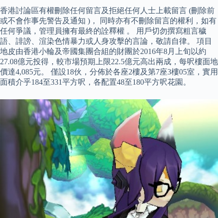
香港討論區有權刪除任何留言及拒絕任何人士上載留言 (刪除前
或不會作事先警告及通知 )， 同時亦有不刪除留言的權利，如有
任何爭議，管理員擁有最終的詮釋權 。 用戶切勿撰寫粗言穢
語、誹謗、渲染色情暴力或人身攻擊的言論，敬請自律。 項目
地皮由香港小輪及帝國集團合組的財團於2016年8月上旬以約
27.08億元投得，較市場預期上限22.5億元高出兩成，每呎樓面地
價達4,085元。 僅設18伙，分佈於各座2樓及第7座3樓05室，實用
面積介乎184至331平方呎，各配置48至180平方呎花園。