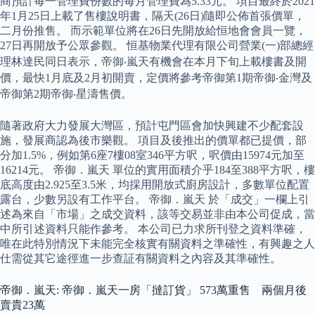
商預計每一管理費份數的每月管理費為5.33元。 項目最終於2021
年1月25日上載了售樓說明書，隔天(26日)隨即公佈首張價單，
二月份推售。 而示範單位將在26日先開放給恒地會會員一覽，
27日再開放予公眾參觀。 恒基物業代理有限公司營業(一)部總經
理林達民同日表示，帝御‧嵐天有機會在本月下旬上載樓書及開
價，最快1月底及2月初開賣，定價將參考帝御第1期帝御‧金灣及
帝御第2期帝御‧星濤售價。
隨著政府大力發展大灣區，預計屯門區會加快興建不少配套設
施，發展商認為後市樂觀。 項目及後推出的價單都已提價，部
分加1.5%，例如第6座7樓08室346平方呎，呎價由15974元加至
16214元。 帝御．嵐天 單位的實用面積介乎184至388平方呎，樓
底高度由2.925至3.5米，均採用開放式廚房設計，多數單位配置
露台，少數另設有工作平台。 帝御．嵐天 於「成交」一欄上引
述為來自「市場」之成交資料，該等交易並非由本公司促成，當
中所引述資料只能作參考。 本公司已力求所刊登之資料準確，
唯在此特別情況下未能完全核實有關資料之準確性，有興趣之人
仕需從其它途徑進一步查証有關資料之內容及其準確性。
帝御．嵐天: 帝御．嵐天一房「撻訂貨」 573萬重售 兩個月後
賣貴23萬