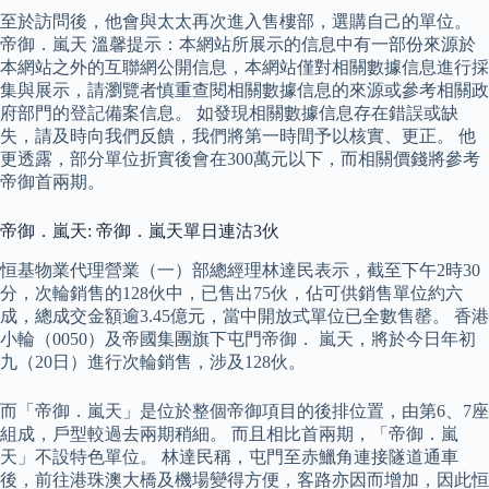
至於訪問後，他會與太太再次進入售樓部，選購自己的單位。
帝御．嵐天 溫馨提示：本網站所展示的信息中有一部份來源於
本網站之外的互聯網公開信息，本網站僅對相關數據信息進行採
集與展示，請瀏覽者慎重查閱相關數據信息的來源或參考相關政
府部門的登記備案信息。 如發現相關數據信息存在錯誤或缺
失，請及時向我們反饋，我們將第一時間予以核實、更正。 他
更透露，部分單位折實後會在300萬元以下，而相關價錢將參考
帝御首兩期。
帝御．嵐天: 帝御．嵐天單日連沽3伙
恒基物業代理營業（一）部總經理林達民表示，截至下午2時30
分，次輪銷售的128伙中，已售出75伙，佔可供銷售單位約六
成，總成交金額逾3.45億元，當中開放式單位已全數售罄。 香港
小輪（0050）及帝國集團旗下屯門帝御． 嵐天，將於今日年初
九（20日）進行次輪銷售，涉及128伙。
而「帝御．嵐天」是位於整個帝御項目的後排位置，由第6、7座
組成，戶型較過去兩期稍細。 而且相比首兩期，「帝御．嵐
天」不設特色單位。 林達民稱，屯門至赤鱲角連接隧道通車
後，前往港珠澳大橋及機場變得方便，客路亦因而增加，因此恒