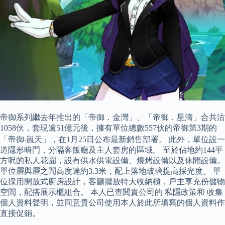
帝御系列繼去年推出的「帝御．金灣」、「帝御．星濤」合共沽
1058伙，套現逾51億元後，擁有單位總數557伙的帝御第3期的
「帝御‧嵐天」，在1月25日公布最新銷售部署。 此外，單位設一
道隱形暗門，分隔客飯廳及主人套房的區域。 至於佔地約144平
方呎的私人花園，設有供水供電設備、燒烤設備以及休閒設備。
單位層與層之間高度達約3.3米，配上落地玻璃提高採光度。 單
位採用開放式廚房設計，客廳擺放特大收納櫃，戶主享充份儲物
空間，配搭展示櫃組合。 本人已查閱貴公司的 私隱政策和 收集
個人資料聲明，並同意貴公司使用本人於此所填寫的個人資料作
直接促銷。