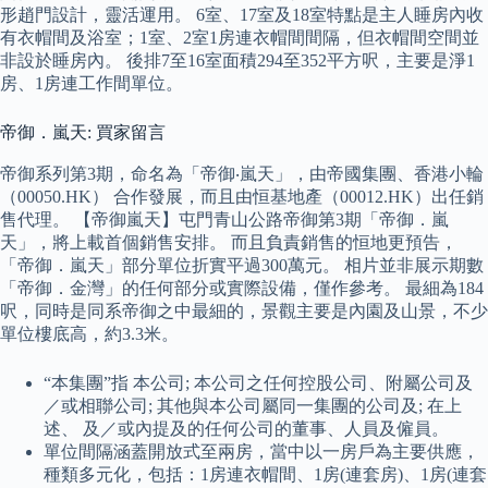
形趙門設計，靈活運用。 6室、17室及18室特點是主人睡房內收
有衣帽間及浴室；1室、2室1房連衣帽間間隔，但衣帽間空間並
非設於睡房內。 後排7至16室面積294至352平方呎，主要是淨1
房、1房連工作間單位。
帝御．嵐天: 買家留言
帝御系列第3期，命名為「帝御‧嵐天」，由帝國集團、香港小輪
（00050.HK） 合作發展，而且由恒基地產（00012.HK）出任銷
售代理。 【帝御嵐天】屯門青山公路帝御第3期「帝御．嵐
天」，將上載首個銷售安排。 而且負責銷售的恒地更預告，
「帝御．嵐天」部分單位折實平過300萬元。 相片並非展示期數
「帝御．金灣」的任何部分或實際設備，僅作參考。 最細為184
呎，同時是同系帝御之中最細的，景觀主要是內園及山景，不少
單位樓底高，約3.3米。
“本集團”指 本公司; 本公司之任何控股公司、附屬公司及
／或相聯公司; 其他與本公司屬同一集團的公司及; 在上
述、 及／或內提及的任何公司的董事、人員及僱員。
單位間隔涵蓋開放式至兩房，當中以一房戶為主要供應，
種類多元化，包括：1房連衣帽間、1房(連套房)、1房(連套