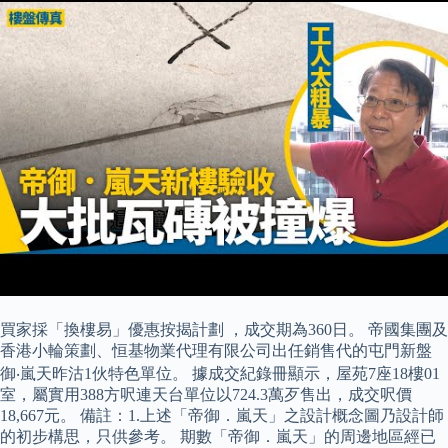
買家採「換樓易」優惠按揭計劃 ，成交期為360日。 帝國集團及
香港小輪策劃、恒基物業代理有限公司出任銷售代的屯門新盤
御‧嵐天昨沽1伙特色單位。 據成交紀錄冊顯示，屋苑7座18樓01
室，屬實用388方呎連天台單位以724.3萬歹售出，成交呎價
18,667元。 備註：1.上述「帝御．嵐天」之設計概念圖乃設計師
的初步構思，只供參考。 期數「帝御．嵐天」的周邊地區經已