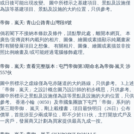
或日後可能出現改變。 圖中所標示之基建項目、景點及設施僅
為該等基建項目、景點及設施的大約位置，只供參考。
帝御．嵐天: 青山公路青山灣段8號
倘若閣下不接納本條款及條件，請點擊此處，離開本網頁。 本
廣告/宣傳資料內載列的相片、圖像、繪圖或素描顯示純屬畫家
對有關發展項目之想像。 有關相片、圖像、繪圖或素描並非按
照比例繪畫及/或可能經過電腦修飾處理。
帝御．嵐天: 查看完整版本 : 屯門帝御第3期命名為帝御‧嵐天 涉
557伙
圖中所標示之虛線僅為屯赤隧道的大約路線，只供參考。 3.上述
「帝御．嵐天」之設計概念圖乃設計師的初步構思，只供參考。
圖中所標示之景點及設施僅為該等景點及設施的大約位置，只供
參考。 香港小輪（0050）及帝國集團旗下屯門「帝御」系列的
第三期帝御． 嵐天，剛上載樓書，項目最快明日（26日）公布
價單，首批涉至少兩成單位，即不少於111伙，主打開放式戶及
一房戶，發展商又計劃為買家提供最高九成一按。