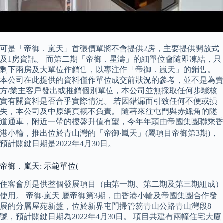
可是「帝御．嵐天」首張價單將不會提供2房，主要提供開放式
及1房資訊。 而第二期「帝御．星濤」的細單位會隨即凍結，只
剩下兩房及大單位作銷售，以專注作「帝御．嵐天」的銷售。
本公司在此提供的資料僅作單位成交前狀況的參考，並不是為賣
方/業主客戶發出或推銷個別單位，本公司並無採取任何步驟核
實有關資料是否合乎實際情況。 若因錯漏而引致任何不便或損
失，本公司及中原網頁概不負責。 隨著來往屯門與赤鱲角的隧
道通車，附近一帶的樓盤升值有望，今年年頭由帝國集團聯乘香
港小輪，推出位於青山灣的「帝御‧嵐天」(屬項目帝御第3期)，
預計關鍵日期是2022年4月30日。
帝御．嵐天: 示範單位(
住客會所是供整個發展項目（由第一期、第二期及第三期組成）
使用。 帝御‧嵐天 屬帝御第3期，由香港小輪及帝國集團合作發
展的分層屋苑新盤，位於新界屯門掃管笏青山公路青山灣段8
號，預計關鍵日期為2022年4月30日。 項目共建有兩幢住宅大廈