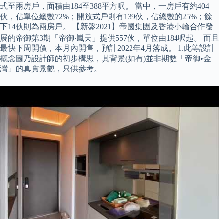
式至兩房戶，面積由184至388平方呎。 當中，一房戶有約404
伙，佔單位總數72%；開放式戶則有139伙，佔總數的25%；餘
下14伙則為兩房戶。 【新盤2021】帝國集團及香港小輪合作發
展的帝御第3期「帝御‧嵐天」提供557伙，單位由184呎起。 而且
最快下周開價，本月內開售，預計2022年4月落成。 1.此等設計
概念圖乃設計師的初步構思，其背景(如有)並非期數「帝御•金
灣」的真實景觀，只供參考。