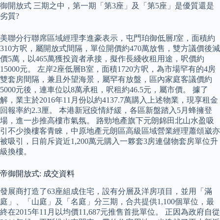
御開放式 三期之中，第一期「第3座」及「第5座」是優質還是
劣質?
美聯分行聯席區域經理李進豪表示，屯門珀御低層J室，面積約
310方呎，屬開放式間隔，單位開價約470萬放售，雙方議價後減
價5萬，以465萬獲投資者承接，擬作長綫收租用途，呎價約
15000元。 左岸2座低層B室，面積1720方呎，為市場罕有的4房
雙套房間隔，兼且外望海景，屬罕有放盤，區內家庭客議價約
5000元後，連車位以8萬承租，呎租約46.5元，屬市價。 據了
解，業主於2016年11月份以約4137.7萬購入上述物業，現享租金
回報率約2.3厘。 本港新冠疫情紓緩，各區新盤踏入5月蜂擁登
場，進一步推高樓市氣氛。 路勁地產旗下元朗錦田北山水盈吸
引不少換樓客青睞，中原地產元朗區高級區域營業經理蕭頌崴亦
被吸引，日前斥資近1,200萬元購入一夥套3房連儲物套房單位升
級換樓。
帝御開放式: 成交資料
發展商打造了63座組成住宅，設有分層及洋房項目，並用「滿
庭」、「山庭」及「名庭」分三期，合共提供1,100個單位，最
終在2015年11月以均價11,687元推售首批單位。 正因為政府自從