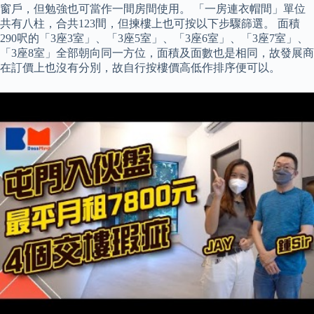
窗戶，但勉強也可當作一間房間使用。 「一房連衣帽間」單位
共有八柱，合共123間，但揀樓上也可按以下步驟篩選。 面積
290呎的「3座3室」、「3座5室」、「3座6室」、「3座7室」、
「3座8室」全部朝向同一方位，面積及面數也是相同，故發展商
在訂價上也沒有分別，故自行按樓價高低作排序便可以。