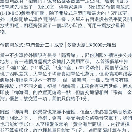
露台均設有「摺叠門」也會佔據客飯廳一定空間。 發展商首張
價單就先推出了「3座10室」供買家選擇。 5座15室 帝御開放式
(1-18樓)30參看平面圖，除了開放式戶型面積最大的「5座10室」
外，其餘開放式單位開則都一樣，入屋左右兩邊設有洗手間及開
放式廚櫃，廚櫃旁預留了一個4呎小凹位，可用來擺放少量雜
物。
帝御開放式: 屯門最新二手成交│多寶大廈1房9000元租出
當中不少單位外牆設有長長「隔音鯺」，部份則跟外牆連接公共
地方，有一邊牆身需獨力承擔計入實用面積。 以首張價單中推
出「3座11室」(211呎)及「3座15室」(207呎)為例，兩個單位出
現了四呎差異，大單位平均賣貴細單位七萬元，但實情純粹跟客
飯廳外接牆身厚度不一有關。 跟「御海灣」一樣，暫時沒有鐵
路接駁，但不同之處，卻是「御海灣」未來會有屯門延線，所以
即使「御海灣」的位置更偏遠一點，但論交通卻相對「帝御．金
灣」優勝，故交通一項，我們只能給予1分。
雖然「御海灣」的景觀也充滿不確性，但至少未必需受噪音所影
響；相比之下，「帝御．金灣」要受兩邊公路噪音夾擊下，我們
也只能給予1分；以至樓盤依賴的「黃金海岸商場」，內裡選擇
並不算多樣化，故也極其量只能給予1分。 連同間隔計算在內，