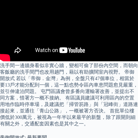
洗手間一邊牆身看似非實心牆，變相可偷了部份內空間，而朝向
客飯廳的洗手間門也改用趟門，藉以有助擴闊室內視野。 帝御
開放式 若以「帝御．金灣」為例，全盤只有47個車位，相當於
要13戶才能分配到一個，這一點也勢令區內車患問題愈見嚴重，
並引伸違泊問題。 屯門區議會曾多番向運輸署改善，並提出不
同方案，惜署方一概不接納。 有區議員建議可利用區內的空置
用地作臨時停車場，及建議把「掃管笏路」與「冠峰街」道路連
接起來，並通往「青山公路」，一概被署方否決。 首批單位樓
價低於300萬元，被視為一年半以來最平的新盤，除了跟開則細
有關之外，交通配套因素也是其中之一。
帝御開放式: 最新要聞