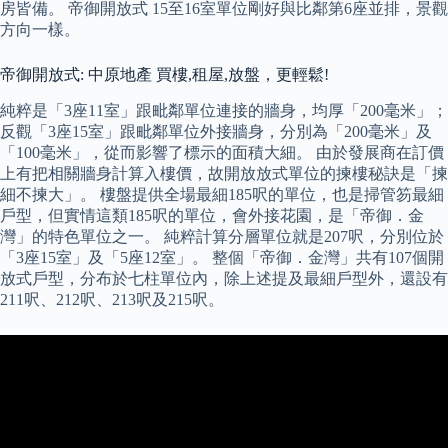
房皆備。 帝御開放式 15至16室單位剛好與比鄰第6座並排，景觀
方向一樣。
帝御開放式: 中原地產 買樓,租屋,放盤，更輕鬆!
純粹是「3座11室」跟毗鄰單位連接的牆身，均厚「200毫米」；
反觀「3座15室」跟毗鄰單位外接牆身，分別為「200毫米」及
「100毫米」，從而影響了標示的面積大細。 由於發展商在訂價
上有把相關牆身計算入樓價，故開放放式單位的揀樓秘訣是「揀
細不揀大」。 樓盤提供全場最細185呎的單位，也是掃管笏最細
戶型，但實情這類185呎的單位，會外接花園，是「帝御．金
灣」的特色單位之一。 純粹計算分層單位就是207呎，分別位於
「3座15室」及「5座12室」。 整個「帝御．金灣」共有107個開
放式戶型，分布於七柱單位內，除上述提及最細戶型外，還設有
211呎、212呎、213呎及215呎。