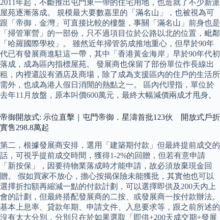
2011年起，不斷推出屯門東一帶的住宅用地，也造就了不少新派
屋苑逐漸落成。 規模最大要數嘉里的「滿名山」，也被視為可
跟「帝御．金灣」可直接比較的樓盤，事關「滿名山」前身也是
「掃管軍營」的一部份，只不過項目位於公路以北的位置，毗鄰
「哈羅國際學校」。 雖然近年掃管笏成推地重心，但早於90年
代已有發展商進駐這一帶，其中「香港黃金海岸」早於90年代初
落成，成為區內指標屋苑。 發展商也保留了部份單位作長線出
租，內裡還設有酒店及商場，除了成為支援區內的住戶的生活所
需外，也成為港人假日消閒的熱點之一。 區內代理指，單位於
去年11月放盤，原本叫價600萬元，最終大幅減價兩成才甩身。
帝御開放式: 示位直擊｜屯門帝御．星濤首批123伙 開放式戶折
實售298.8萬起
第二，根據發展商安排，選用「建築期付款」但最終提前成交的
話，可視乎提前成交時間，獲得1-2%的回贈，但若有意申請
「新按保」，因要待物業落成時才能申請，故必須放棄現金回
贈。 假如買家不放心，擔心按揭保險未能獲批，其實他也可以
選擇折扣額再縮減一點的付款計劃，可以選擇即供及200天內上
會的計劃，但最終搭配發展商的二按、或發展商一按付款辦法。
基本上息率、貸款年期、申請文件、入息要求等，跟之前所述的
沒有太大分別，分別只在於如果選取「即供+200天成交期+發展