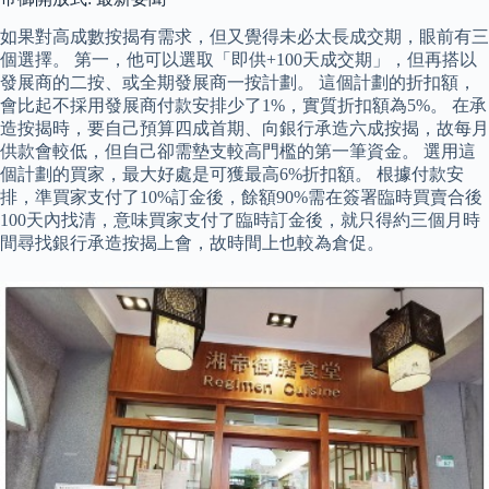
如果對高成數按揭有需求，但又覺得未必太長成交期，眼前有三
個選擇。 第一，他可以選取「即供+100天成交期」，但再搭以
發展商的二按、或全期發展商一按計劃。 這個計劃的折扣額，
會比起不採用發展商付款安排少了1%，實質折扣額為5%。 在承
造按揭時，要自己預算四成首期、向銀行承造六成按揭，故每月
供款會較低，但自己卻需墊支較高門檻的第一筆資金。 選用這
個計劃的買家，最大好處是可獲最高6%折扣額。 根據付款安
排，準買家支付了10%訂金後，餘額90%需在簽署臨時買賣合後
100天內找清，意味買家支付了臨時訂金後，就只得約三個月時
間尋找銀行承造按揭上會，故時間上也較為倉促。