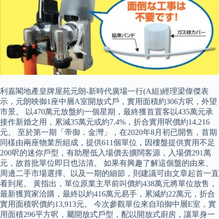
利嘉閣地產皇牌屋苑元朗-新時代廣場一行(A組)經理梁偉傑表
示，元朗映御1座中層A室開放式戶，實用面積約306方呎，外望
市景。 以470萬元放盤約一個星期，最終獲首置客以435萬元承
接作新婚之用，累減35萬元或約7.4%，折合實用呎價約14,216
元。 至於第一期「帝御．金灣」，在2020年8月初已開售，首期
同樣由兩座物業所組成，提供611個單位，因樓盤提供實用不足
200呎的迷你戶型，有助壓低入場價去擴闊客源，入場價291萬
元，故首批單位即日也沽清。 如果有興趣了解這個盤的由來、
周邊二手市場選擇、以及一期的細節，則建議可由文章起首一直
看到尾。 黃指出，單位原業主早前叫價約438萬元將單位放售，
最新獲買家洽購，最終以約416萬元易手，累減約22萬元，折合
實用面積呎價約13,913元。 今次參觀單位來自珀御中層E室，實
用面積296平方呎，屬開放式戶型，配以開放式廚房，讓單身一