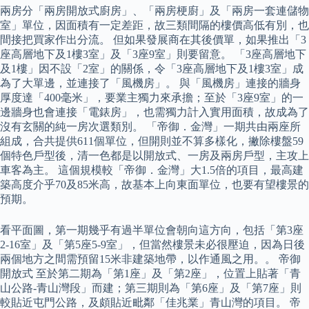
兩房分「兩房開放式廚房」、「兩房梗廚」及「兩房一套連儲物
室」單位，因面積有一定差距，故三類間隔的樓價高低有別，也
間接把買家作出分流。 但如果發展商在其後價單，如果推出「3
座高層地下及1樓3室」及「3座9室」則要留意。 「3座高層地下
及1樓」因不設「2室」的關係，令「3座高層地下及1樓3室」成
為了大單邊，並連接了「風機房」。 與「風機房」連接的牆身
厚度達「400毫米」，要業主獨力來承擔；至於「3座9室」的一
邊牆身也會連接「電錶房」，也需獨力計入實用面積，故成為了
沒有玄關的純一房次選類別。 「帝御．金灣」一期共由兩座所
組成，合共提供611個單位，但開則並不算多樣化，撇除樓盤59
個特色戶型後，清一色都是以開放式、一房及兩房戶型，主攻上
車客為主。 這個規模較「帝御．金灣」大1.5倍的項目，最高建
築高度介乎70及85米高，故基本上向東面單位，也要有望樓景的
預期。
看平面圖，第一期幾乎有過半單位會朝向這方向，包括「第3座
2-16室」及「第5座5-9室」，但當然樓景未必很壓迫，因為日後
兩個地方之間需預留15米非建築地帶，以作通風之用。。 帝御
開放式 至於第二期為「第1座」及「第2座」，位置上貼著「青
山公路-青山灣段」而建；第三期則為「第6座」及「第7座」則
較貼近屯門公路，及頗貼近毗鄰「佳兆業」青山灣的項目。 帝