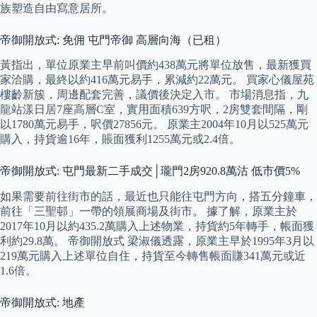
族塑造自由寫意居所。
帝御開放式: 免佣 屯門帝御 高層向海（已租）
黃指出，單位原業主早前叫價約438萬元將單位放售，最新獲買
家洽購，最終以約416萬元易手，累減約22萬元。 買家心儀屋苑
樓齡新簇，周邊配套完善，議價後決定入市。 市場消息指，九
龍站漾日居7座高層C室，實用面積639方呎，2房雙套間隔，剛
以1780萬元易手，呎價27856元。 原業主2004年10月以525萬元
購入，持貨逾16年，賬面獲利1255萬元或2.4倍。
帝御開放式: 屯門最新二手成交│瓏門2房920.8萬沽 低市價5%
如果需要前往街市的話，最近也只能往屯門方向，搭五分鐘車，
前往「三聖邨」一帶的領展商場及街市。 據了解，原業主於
2017年10月以約435.2萬購入上述物業，持貨約5年轉手，帳面獲
利約29.8萬。 帝御開放式 梁淑儀透露，原業主早於1995年3月以
219萬元購入上述單位自住，持貨至今轉售帳面賺341萬元或近
1.6倍。
帝御開放式: 地產