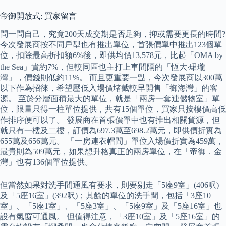
帝御開放式: 買家留言
問一問自己，究竟200天成交期是否足夠，抑或需要更長的時間?
今次發展商按不同戶型也有推出單位，首張價單中推出123個單
位，扣除最高折扣額6%後，即供均價13,578元，比起「OMA by
the Sea」貴約7%，但較同區也主打上車間隔的「恆大‧珺瓏
灣」，價錢則低約11%。 而且更重要一點，今次發展商以300萬
以下作為招徠，希望壓低入場價堵截較早開售「御海灣」的客
源。 至於分層面積最大的單位，就是「兩房一套連儲物室」單
位，限量只得一柱單位提供，共有15個單位，買家只按樓價高低
作排序便可以了。 發展商在首張價單中也有推出相關貨源，但
就只有一樓及二樓，訂價為697.3萬至698.2萬元，即供價折實為
655萬及656萬元。 「一房連衣帽間」單位入場價折實為459萬，
最貴則為509萬元，如果想升格真正的兩房單位，在「帝御．金
灣」也有136個單位提供。
但當然如果對洗手間通風有要求，則要剔走「5座9室」(406呎)
及「5座16室」(392呎)；其餘的單位的洗手間，包括「3座10
室」、「5座1室」、「5座3室」、「5座9室」及「5座16室」也
設有氣窗可通風。 但值得注意，「3座10室」及「5座16室」的