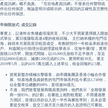
產資訊網』概不負責。 『宅谷地產資訊網』不發表任何聲明或
作出任何保證，無論是明示或暗示的，就資訊的正確性及完整性
作出任何保證。
帝御開放式: 成交記錄
事實上，記者昨在售樓處現場所見，不少大手買家選擇購入開放
式單位，冀日後賺取高達4厘的收租回報。 主打納米樓的屯門弦
海，錄得本月屋苑首宗租賃成交，有教師預付一年租金承租迷你
戶。 利嘉閣分行助理分區經理梁桂華表示，弦海中層J室，實用
面積224方呎，開放式間隔，以10,000元放租不足半個月，至近
日以8800元租出，減價1200元或約12%，實用呎租39元。 業主
2019年5月，以約419.7萬元購入上述單位，租金回報約2.5厘。
貨尾新盤亦積極出擊吸客，由帝國集團及香港小輪合作發
展、恒基地產負責銷售的屯門帝御系列迄今累沽1,749伙，
佔全盤單位總數約98%，套現逾86億元。
不過，我們致電發展商職員查詢時，他們表示「全期發展
商一按85%」的計劃，在審批上相對較寬鬆，不用通過壓
力測試，並僅以供款佔入息一半作為審批準則；且未必需
要提交稅單，提交三個月至六個月的入息證明已可審批。