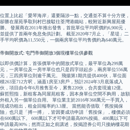
位置上比起「愛琴海岸」還要隔涉一點，交通並不算十分方便，
卻勝在屋苑爭取到村巴接駁往荃灣港鐵站，較附近新興屋苑優
勝。 發展商在2011年推出發售，首批單位平均呎價約6,900元，
並提供了首兩年免息免供計劃。 截至2020年7月止，「星堤」二
手平均呎價為11,550元，一個兩房單位平均售價約為640萬元。
帝御開放式: 屯門帝御開放3個現樓單位供參觀
以即供價計算，首張價單中的開放式單位，最平單位為299萬
元，一房單位及一房半單位也只是四字頭起步，兩房單位556萬
元，三四房單位則逾千萬元。 飛揚第1期共提供400伙，單位面
積263至712方呎，涵蓋1房至3房戶，預計2024年3月底落成入
伙，項目由今年6月推售至今，累售220伙，合共套現逾12億。
蘇哲熙指，新租客為同屋苑租客，因本身單位空間不夠用，故額
外租入另一個單位自用。 單位業主於2016年368萬元一手買入，
現成功租出，租金回報率約3.3厘。 當然能否借取「舊按揭保
險」也只是「搏一搏」，皆因要成功申請「舊按保」，樓價必須
在600萬以下。 600萬以下才可申請最高80%按揭、400萬以下可
申請最高90%；然而正如之前講述，按揭證券公司只接納樓花期