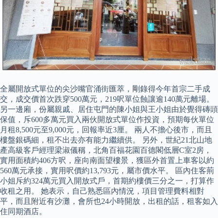
全屬開放式單位的尖沙嘴官涌街匯萃，剛錄得今年首宗二手成
交，成交價首次跌穿500萬元，219呎單位蝕讓逾140萬元離場。
另一邊廂，份屬親戚、居住屯門的陳小姐與王小姐由於覺得磚頭
保值，斥600多萬元買入兩伙開放式單位作投資，預期每伙單位
月租8,500元至9,000元，回報率近3厘。 兩人不擔心後市，而且
樓盤銀碼細，租不出去亦有能力繼續供。 另外，世紀21北山地
產高級客戶經理梁淑儀稱，北角百福花園百德閣低層C室2房，
實用面積約406方呎，座向南面望樓景，獲區外首置上車客以約
560萬元承接，實用呎價約13,793元，屬市價水平。 區內住客荊
小姐斥約324萬元買入開放式戶，首期約樓價三分之一，打算作
收租之用。 她表示，自己熟悉區內情況，項目管理費料相對
平，而且附近有沙灘，會所也24小時開放，出租的話，租客如入
住同期酒店。