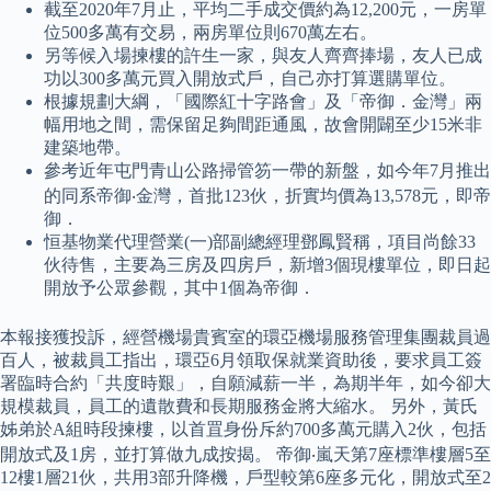
截至2020年7月止，平均二手成交價約為12,200元，一房單
位500多萬有交易，兩房單位則670萬左右。
另等候入場揀樓的許生一家，與友人齊齊捧場，友人已成
功以300多萬元買入開放式戶，自己亦打算選購單位。
根據規劃大綱，「國際紅十字路會」及「帝御．金灣」兩
幅用地之間，需保留足夠間距通風，故會開闢至少15米非
建築地帶。
參考近年屯門青山公路掃管笏一帶的新盤，如今年7月推出
的同系帝御‧金灣，首批123伙，折實均價為13,578元，即帝
御．
恒基物業代理營業(一)部副總經理鄧鳳賢稱，項目尚餘33
伙待售，主要為三房及四房戶，新增3個現樓單位，即日起
開放予公眾參觀，其中1個為帝御．
本報接獲投訴，經營機場貴賓室的環亞機場服務管理集團裁員過
百人，被裁員工指出，環亞6月領取保就業資助後，要求員工簽
署臨時合約「共度時艱」，自願減薪一半，為期半年，如今卻大
規模裁員，員工的遺散費和長期服務金將大縮水。 另外，黃氏
姊弟於A組時段揀樓，以首罝身份斥約700多萬元購入2伙，包括
開放式及1房，並打算做九成按揭。 帝御‧嵐天第7座標準樓層5至
12樓1層21伙，共用3部升降機，戶型較第6座多元化，開放式至2