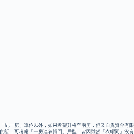
「純一房」單位以外，如果希望升格至兩房，但又自覺資金有限
的話，可考慮「一房連衣帽門」戶型，皆因雖然「衣帽間」沒有