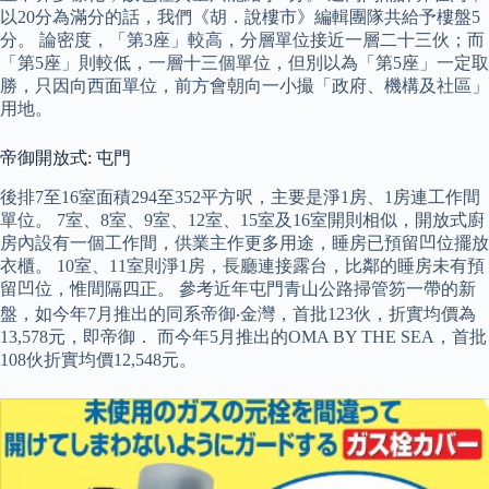
以20分為滿分的話，我們《胡．說樓市》編輯團隊共給予樓盤5
分。 論密度，「第3座」較高，分層單位接近一層二十三伙；而
「第5座」則較低，一層十三個單位，但別以為「第5座」一定取
勝，只因向西面單位，前方會朝向一小撮「政府、機構及社區」
用地。
帝御開放式: 屯門
後排7至16室面積294至352平方呎，主要是淨1房、1房連工作間
單位。 7室、8室、9室、12室、15室及16室開則相似，開放式廚
房內設有一個工作間，供業主作更多用途，睡房已預留凹位擺放
衣櫃。 10室、11室則淨1房，長廳連接露台，比鄰的睡房未有預
留凹位，惟間隔四正。 參考近年屯門青山公路掃管笏一帶的新
盤，如今年7月推出的同系帝御‧金灣，首批123伙，折實均價為
13,578元，即帝御． 而今年5月推出的OMA BY THE SEA，首批
108伙折實均價12,548元。