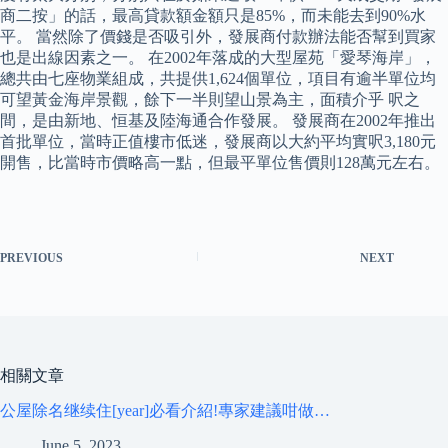
商二按」的話，最高貸款額金額只是85%，而未能去到90%水
平。 當然除了價錢是否吸引外，發展商付款辦法能否幫到買家
也是出線因素之一。 在2002年落成的大型屋苑「愛琴海岸」，
總共由七座物業組成，共提供1,624個單位，項目有逾半單位均
可望黃金海岸景觀，餘下一半則望山景為主，面積介乎 呎之
間，是由新地、恒基及陸海通合作發展。 發展商在2002年推出
首批單位，當時正值樓市低迷，發展商以大約平均實呎3,180元
開售，比當時市價略高一點，但最平單位售價則128萬元左右。
PREVIOUS
NEXT
相關文章
公屋除名继续住[year]必看介紹!專家建議咁做…
June 5, 2023