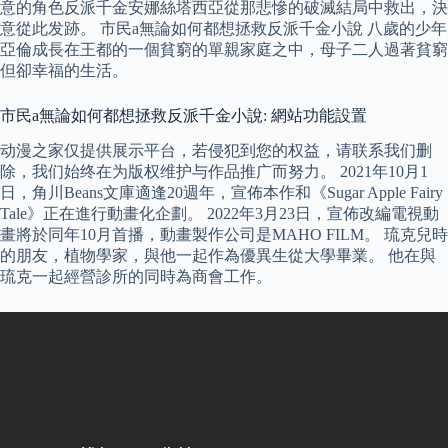
意的角色反派千金安娜絲塔西亞從那悲慘的破滅結局中救出，決
意從此发跡。 市民a無論如何都想拯救反派千金小說 八歲的少年
亞倫成長在王都的一個貧窮的單親家庭之中，母子二人過著貧窮
但卻幸福的生活。
市民a無論如何都想拯救反派千金小說: 網站功能設置
动漫之家仅提供展示平台，若侵犯到您的权益，请联系我们删
除，我们始终在为版权维护与作品推广而努力。 2021年10月1
日，角川Beans文庫適逢20週年，宣佈本作和《Sugar Apple Fairy
Tale》正在進行動畫化企劃。 2022年3月23日，宣佈改編電視動
畫將於同年10月首播，動畫製作公司是MAHO FILM。 琉克兒時
的朋友，植物學家，與他一起作為優異生從大學畢業。 他在與
琉克一起經營診所的同時為商會工作。