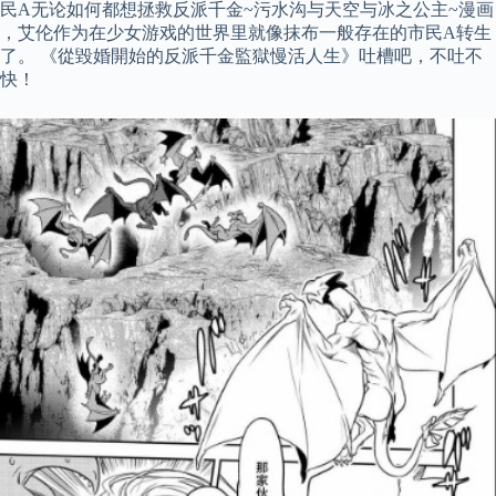
民A无论如何都想拯救反派千金~污水沟与天空与冰之公主~漫画
，艾伦作为在少女游戏的世界里就像抹布一般存在的市民A转生
了。 《從毀婚開始的反派千金監獄慢活人生》吐槽吧，不吐不
快！