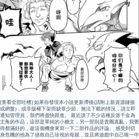
[查看全部吐槽] 如果你發現本小說更新滯後(請附上新資源鏈接
或網盤)，或非版權下架而缺章少節、無法下載的情況，請立即
通知管理員，我們將盡快跟進。 最近讀了不少這種反派千金為
主角的作品，這部是單純的小糖文，另一部則是貴圈真亂，我覺
得都滿好的，趁這個機會來寫一下二部作品的評論。 感受到切
身危機的他為了拯救自己珍視的母親，並且將遊戲中自己唯一中