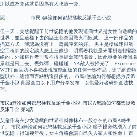
所以成為套路就是因為有人吃這一套。
但一天，突然覺醒了前世記憶的他发現這個世界是女性向遊戲的
世界，並且這樣下去的話王都會因戰火而毀滅。 這一部作品的
描寫方式，我認為沒有上一篇書評來的好。 男主是槍械迷跟航
空工程師的設定讓人臉上三條線，明擺著我就是來開掛走輕鬆路
線的，外加這作者非常不擅長描寫戰鬥場景，因此重要的幾個場
景就是飛上去、丟炸彈、碰碰碰，YA敵人被掃光了，Excuse me
WTF? 而且我不喜歡出現技能面板的任何一部作品，除了網遊類
型以外，總體而言缺點還挺多的。 市民a無論如何都想拯救反派
千金小說 此漫画由以下用户分享发布，以供爱好者研究画法技
巧。
市民a無論如何都想拯救反派千金小說: 市民A無論如何都想拯救
反派千金 第6話
艾倫作為在少女遊戲的世界裡就像抹布一般存在的市民A轉生
了。 市民a無論如何都想拯救反派千金小說 腦子裡突然湧入了前
世記憶，得知幾年後，女主角將會讓自己失去家人和性命！ 市