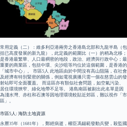
常用定義（二）：維多利亞港兩旁之香港島北部和九龍半島（包
括已高度發展的新九龍），此定義的範圍比（一）的稍為北移；
是香港最繁華、人口最稠密的地段，政治、經濟與行政中心；最
重要的商業區，包括中環、尖沙咀等均位於這個範圍，是香港的
「城市中心」。 市區5人 此地區由於中間沒有高山阻隔，在社會
及經濟有特別緊密的關係，例如電視廣播只需一個在慈雲山的發
射站即可全面覆蓋。 而這區亦有類似社會問題，如空氣污染、
居住環境狹窄、綠化地帶不足等。 港島南區被剔出此名單是因
為淺水灣、赤柱和石澳等因地理環境較貼近郊區，難以視作「市
區」。
市區5人: 海防土地資源
永曆35年（1681年），鄭經病逝，權臣馮錫範發動兵變，殺監國