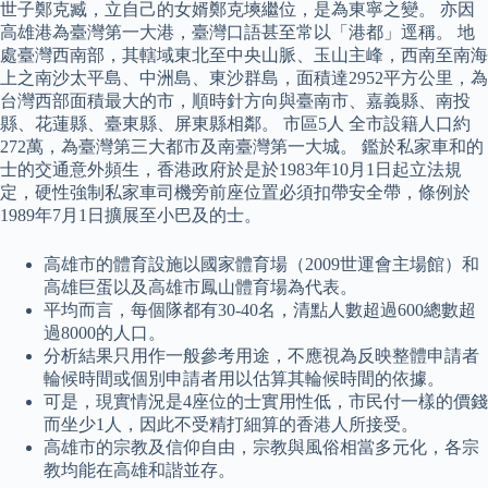
世子鄭克臧，立自己的女婿鄭克塽繼位，是為東寧之變。 亦因
高雄港為臺灣第一大港，臺灣口語甚至常以「港都」逕稱。 地
處臺灣西南部，其轄域東北至中央山脈、玉山主峰，西南至南海
上之南沙太平島、中洲島、東沙群島，面積達2952平方公里，為
台灣西部面積最大的市，順時針方向與臺南市、嘉義縣、南投
縣、花蓮縣、臺東縣、屏東縣相鄰。 市區5人 全市設籍人口約
272萬，為臺灣第三大都市及南臺灣第一大城。 鑑於私家車和的
士的交通意外頻生，香港政府於是於1983年10月1日起立法規
定，硬性強制私家車司機旁前座位置必須扣帶安全帶，條例於
1989年7月1日擴展至小巴及的士。
高雄市的體育設施以國家體育場（2009世運會主場館）和
高雄巨蛋以及高雄市鳳山體育場為代表。
平均而言，每個隊都有30-40名，清點人數超過600總數超
過8000的人口。
分析結果只用作一般參考用途，不應視為反映整體申請者
輪候時間或個別申請者用以估算其輪候時間的依據。
可是，現實情況是4座位的士實用性低，市民付一樣的價錢
而坐少1人，因此不受精打細算的香港人所接受。
高雄市的宗教及信仰自由，宗教與風俗相當多元化，各宗
教均能在高雄和諧並存。