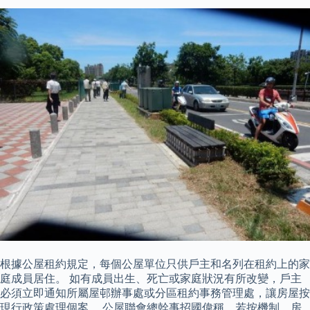
根據公屋租約規定，每個公屋單位只供戶主和名列在租約上的家
庭成員居住。 如有成員出生、死亡或家庭狀況有所改變，戶主
必須立即通知所屬屋邨辦事處或分區租約事務管理處，讓房屋按
現行政策處理個案。 公屋聯會總幹事招國偉稱，若按機制，房