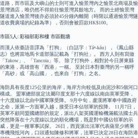
道路，而市區及大嶼山的士則可進入愉景灣內之愉景北商場及愉
景灣酒店，唯仍然不得前往愉景灣其餘地方。 而的士經愉景灣
隧道進入愉景灣後亦必須於45分鐘內離開（時限以通過愉景灣隧
道收費廣場的紀錄為準），否則會被罰款HK$100。
市區5人: 彩福邨彩和樓 市區觀塘
而漢人依臺語音譯為「打狗」（白話字：Táⁿ-káu），《鳳山縣
志》也將當地馬卡道部落記載為「打狗社」。 西方人則有寫做
「Takow」、「Tancoia」等。 除了打狗外，相對於今日屏東縣
的東港，高雄曾有「西港」一稱。 至於日本對臺灣的另一稱呼
「高砂」或「高山國」，也來自「打狗」之名。
海防具有長度125公里的海岸，海岸方向較低及由泥沙和5個河口
構成。 盟軍總部規定法屬印度支那十六度線以南由英軍受降，
十六度線以北由中國軍隊受降。 9月中旬，盧漢將軍奉中國政府
之命，派第一方面軍入越，接受日本佔領軍的投降。 11月7日，
英軍不顧同盟國總部的規定，派出八架英國運輸機滿載法國士兵
突然降落在十六度線以北的順化機場，既是對中國佔領軍的示
威，更是一種軍事試探。 26日，西貢派出法軍代表薩里少將乘
專機飛抵河內，口頭通知陳修和將軍，法軍巳決定28日在海防港