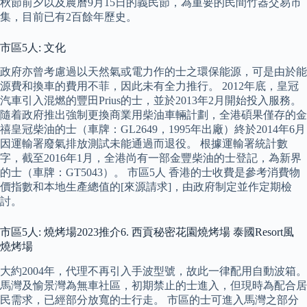
秋節前夕以及農曆9月15日的義民節，為重要的民間竹器交易市
集，目前已有2百餘年歷史。
市區5人: 文化
政府亦曾考慮過以天然氣或電力作的士之環保能源，可是由於能
源費和換車的費用不菲，因此未有全力推行。 2012年底，皇冠
汽車引入混燃的豐田Prius的士，並於2013年2月開始投入服務。
隨着政府推出強制更換商業用柴油車輛計劃，全港碩果僅存的金
禧皇冠柴油的士（車牌：GL2649，1995年出廠）終於2014年6月
因運輸署廢氣排放測試未能通過而退役。 根據運輸署統計數
字，截至2016年1月，全港尚有一部金豐柴油的士登記，為新界
的士（車牌：GT5043）。 市區5人 香港的士收費是參考消費物
價指數和本地生產總值的[來源請求]，由政府制定並作定期檢
討。
市區5人: 燒烤場2023推介6. 西貢秘密花園燒烤場 泰國Resort風
燒烤場
大約2004年，代理不再引入手波型號，故此一律配用自動波箱。
馬灣及愉景灣為無車社區，初期禁止的士進入，但現時為配合居
民需求，已經部分放寬的士行走。 市區的士可進入馬灣之部分