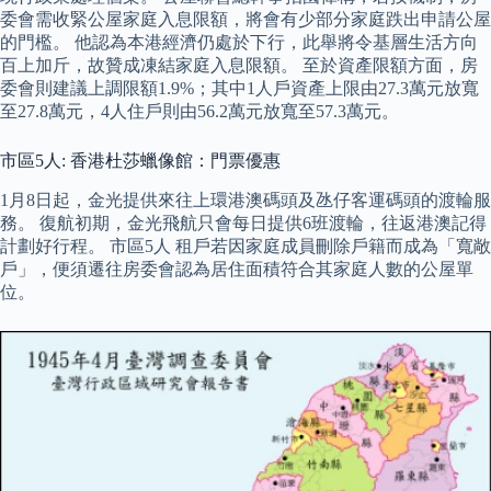
委會需收緊公屋家庭入息限額，將會有少部分家庭跌出申請公屋
的門檻。 他認為本港經濟仍處於下行，此舉將令基層生活方向
百上加斤，故贊成凍結家庭入息限額。 至於資產限額方面，房
委會則建議上調限額1.9%；其中1人戶資產上限由27.3萬元放寬
至27.8萬元，4人住戶則由56.2萬元放寬至57.3萬元。
市區5人: 香港杜莎蠟像館：門票優惠
1月8日起，金光提供來往上環港澳碼頭及氹仔客運碼頭的渡輪服
務。 復航初期，金光飛航只會每日提供6班渡輪，往返港澳記得
計劃好行程。 市區5人 租戶若因家庭成員刪除戶籍而成為「寬敞
戶」，便須遷往房委會認為居住面積符合其家庭人數的公屋單
位。