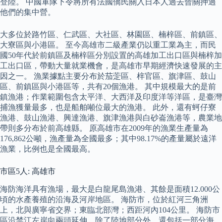
登陸。 中國軍隊下令將所有法國僑民關入日本人過去曾關押過
他們的集中營。
大多位於路竹區、仁武區、大社區、林園區、楠梓區、前鎮區、
大寮區與小港區。 至今高雄市二級產業仍以重工業為主，而民
國50年代於前鎮區及楠梓區分別設置的高雄加工出口區與楠梓加
工出口區，帶動大量就業機會，是高雄市早期經濟快速發展的主
因之一。 漁業據點主要分布於茄萣區、梓官區、旗津區、鼓山
區、前鎮區與小港區等，共有20個漁港。 其中規模最大的是前
鎮漁港；作業範圍包含太平洋、大西洋及印度洋等洋區，是臺灣
捕漁獲量最多，也是船舶噸位最大的漁港。 此外，還有蚵仔寮
漁港、鼓山漁港、興達漁港、旗津漁港與白砂崙漁港等，農業地
帶則多分布於前高雄縣。 原高雄市在2009年的漁業生產量為
176,862公噸，漁產量為全國最多；其中98.17%的產量屬於遠洋
漁業，比例也是全國最高。
市區5人: 高雄市
海防海洋具有漁場，最大是白龍尾島漁港、其餘是面積12.000公
頃的水產養殖的沿海及河岸地區。 海防市，位於紅河三角洲
上，北與廣寧省交界；東臨北部灣；西距河內104公里。 海防市
區沿禁江左岸向兩頭延伸，除了陸地部分外，還包括一部分海