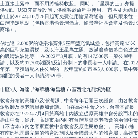
士直接上落車，而不用將輪椅收起。 同時，「星群的士」亦提
供wifi、USB充電等設施，供乘客於旅程中使用。 市區及大嶼山
的士於2014年10月26日起可免費使用愉景灣隧道，但只限來往二
白灣指定地點（包括香港愉景灣酒店、愉景灣社區會堂及愉景北
商場）。
佔地達12,000呎的遊樂場齊集5座巨型充氣城堡，包括高達4.5米
高的巨型充氣滑梯，及以海王星為主題、放滿逾萬個藍白色波波
的吸晴波波池等！ 在2022年3月底，約有147,500宗一般公屋申
請，以及約97,700宗配額及計分制下的非長者一人申請。 在2022
年第一季獲編配入住公屋的一般申請約6 市區5人 000宗，當中獲
編配的長者一人申請約520宗。
市區5人: 海達邨海華樓/海昌樓 市區西北九龍填海區
教會分布於高雄市及澎湖縣，中會每年召開三次議會，由各教會
派牧師及長老議員參加會議。 而在高雄中會之外，台灣基督長
教會亦在1972年7月4日於高雄市內設立從原高雄中會分設而出的
壽山中會，從此，高雄市境內即有台灣基督長老教會的兩個中會
（不含本市內之客家宣教中會教會及原住民教會）。 高雄市擁
有南部地區最完備的體育設施以及全國最大型的體育場，高雄市