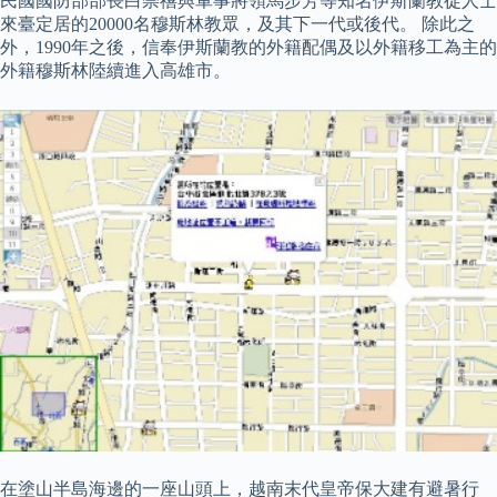
民國國防部部長白崇禧與軍事將領馬步芳等知名伊斯蘭教徒人士
來臺定居的20000名穆斯林教眾，及其下一代或後代。 除此之
外，1990年之後，信奉伊斯蘭教的外籍配偶及以外籍移工為主的
外籍穆斯林陸續進入高雄市。
在塗山半島海邊的一座山頭上，越南末代皇帝保大建有避暑行