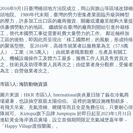
2016年9月1日臺灣橋頭地方法院成立，岡山與旗山等區域改隸橋
頭地院。 1980年代末期，臺灣的勞力密集產業面臨升級與轉型
的壓力，許多加工出口區的廠商撤資、關廠或遷廠至能夠大量提
供廉價勞動力的地區。 繼續留在臺灣的廠商則開始引進外籍移
工，替代本國勞工事從需要耗費大量勞力的工作。 鄰近楠梓加
工區的後勁，即因此而呈現出「移工國際村」的風貌，形成特殊
的聚落型態。 至2016年，高雄市就業者以服務業為主（57.9萬
人），工業（38.5萬人）；由就業者職業觀察，生產及有關工
人、機械設備操作工及體力工最多，服務工作人員及售貨員次
之，技術員及助理專業人員再次之；由從業者身分觀察，受僱者
為主，自營做業者次之。
市區5人: 海防動物資源
圖片來源：HKR 市區5人 International炎炎夏日除了躲在冷氣商
場避暑，也該抽空親親太陽伯伯。 這裡的遊樂設施種類頗多，
有飛天吊索、充氣滑梯、鞦韆等而且全是免費任玩，只要耐心排
隊就可。 Kiztopia旗下品牌 Jumptopia 於即日起至2023年1月31日
進駐黃金海岸酒店廣場，設立首個期間限定充氣城堡嘉年華 –
「Happy Village渡假樂園」。