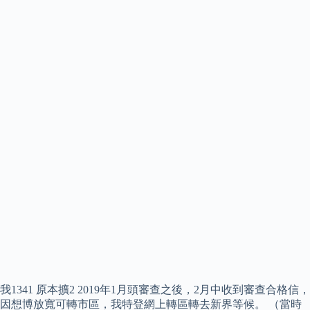
我1341 原本擴2 2019年1月頭審查之後，2月中收到審查合格信，
因想博放寬可轉市區，我特登網上轉區轉去新界等候。 （當時