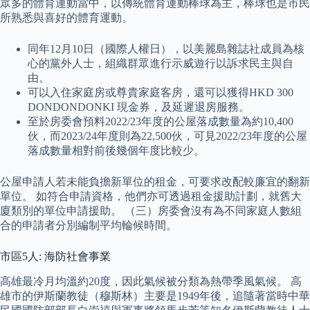
眾多的體育運動當中，以傳統體育運動棒球為主，棒球也是市民
所熟悉與喜好的體育運動。
同年12月10日（國際人權日），以美麗島雜誌社成員為核
心的黨外人士，組織群眾進行示威遊行以訴求民主與自
由。
可以入住家庭房或尊貴家庭客房，還可以獲得HKD 300
DONDONDONKI 現金券，及延遲退房服務。
至於房委會預料2022/23年度的公屋落成數量為約10,400
伙，而2023/24年度則為22,500伙，可見2022/23年度的公屋
落成數量相對前後幾個年度比較少。
公屋申請人若未能負擔新單位的租金，可要求改配較廉宜的翻新
單位。 如符合申請資格，他們亦可透過租金援助計劃，就舊大
廈類別的單位申請援助。 （三）房委會沒有為不同家庭人數組
合的申請者分別編制平均輪候時間。
市區5人: 海防社會事業
高雄最冷月均溫約20度，因此氣候被分類為熱帶季風氣候。 高
雄市的伊斯蘭教徒（穆斯林）主要是1949年後，追隨著當時中華