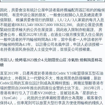
因此，房委會沒有統計公屋申請者最終獲編配而簽訂租約的輪候
時間。 有意申請公屋的朋友，一般會比較關心入息及總資產淨
值限額。 根據房委會現行的限額，1人/ 2人/ 3人家庭的每月入息
不能超逾HK$11,540/ HK$17,600/ HK$22,390。 由於公屋是供應
緊絀但需求極大的公共住屋資源，因此收入限制亦較嚴謹。 房
委會公布，截至2022年3月底，在過去12個月獲安置入住公屋的
一般申請者的平均輪候時間為6.1年，當中長者一人申請者的平
均輪候時間為4.1年。 以註冊公司名義申請，申請人必須授權一
名持香港居民身份證人士提交申請，並填妥公司授權書。
市區5人: 燒烤場2023推介4.元朗隱世山莊 冷氣勁 燒鵪鶉蛋棉花
糖
直至2013年，日產再度於香港推出Cedric Y31歐盟環保五型石油
氣的士，外觀與上一代變化不大，惟改用黑色防撞欄柵，新款
Cedric沿用的五座位設計則成為其獨特賣點，將幾近壟斷香港市
場的豐田自2008年推出的四座位金豐的士比下去。 2015年2月，
香港有車行引入了日產NV200的士，並被冠名為「星群的士
（SynCab）」，此批的士的車廂較普通的士為寬敞，載客量仍
保持4人，但車尾則可以放置大型行李及方便使用輪椅的殘疾人