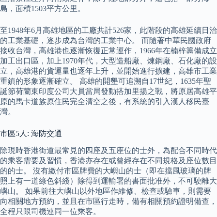
島，面積1503平方公里。
至1948年6月高雄地區的工廠共計526家，此階段的高雄延續日治
的工業基礎，逐步成為台灣的工業中心。 而隨著中華民國政府
接收台灣，高雄港也逐漸恢復正常運作，1966年在楠梓籌備成立
加工出口區，加上1970年代，大型造船廠、煉鋼廠、石化廠的設
立，高雄港的貨運量也逐年上升，並開始進行擴建，高雄市工業
重鎮的形象逐漸確立。 高雄的開墾可追溯自17世紀，1635年聖
誕節荷蘭東印度公司大員當局發動搭加里揚之戰，將原居高雄平
原的馬卡道族原住民完全清空之後，有系統的引入漢人移民臺
灣。
市區5人: 海防交通
除現時香港街道最常見的四座及五座位的士外，為配合不同時代
的乘客需要及習慣，香港亦存在或曾經存在不同規格及座位數目
的的士。 沒有繳付市區牌費的大嶼山的士（即在擋風玻璃的牌
照上有一道綠色斜綫）除得到運輸署的書面批准外，不可駛離大
嶼山。 如果前往大嶼山以外地區作維修、檢查或驗車，則需要
向相關地方預約，並且在市區行走時，備有相關預約證明備查，
全程只限司機連同一位乘客。