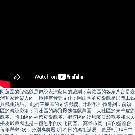
阿蓮區的傀儡戲是傳統表演藝術的戲劇；美濃區的客家八音是臺
灣客家音樂人的一種特有音樂文化；岡山區的皮影戲是民間工藝
與戲曲結晶。 此外三民區的布袋戲偶、木雕和神像雕刻；前鎮
區的傳統彩繪；阿蓮區的錦飛鳳傀儡戲劇團、大社區的東華皮影
戲團、岡山區的福德皮影戲團、彌陀區的復興閣皮影戲團和永興
樂皮影戲團也是一種無形的文化資產。 高雄市岡山區的籃筐會
每年舉辦3次，分別為農曆3月23日的媽祖誕辰，農曆8月14日中