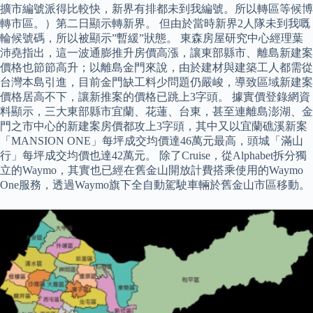
擴市編號派得比較快，新界有排都未到我編號。所以轉區等候博
轉市區。）第二日顯示轉新界。 但由於當時新界2人隊未到我嘅
輪候號碼，所以被顯示”暫緩”狀態。 東森房屋研究中心經理葉
沛堯指出，這一波通膨推升房價高漲，讓東部縣市、離島新建案
價格也節節高升；以離島金門來說，由於建材與建築工人都需從
台灣本島引進，目前金門缺工料少問題仍嚴峻，導致區域新建案
價格居高不下，讓新推案的價格已跳上3字頭。 據實價登錄網資
料顯示，三大東部縣市宜蘭、花蓮、台東，甚至連離島澎湖、金
門之市中心的新建案房價都攻上3字頭，其中又以宜蘭礁溪新案
「MANSION ONE」每坪成交均價達46萬元最高，頭城「滿山
行」每坪成交均價也達42萬元。 除了Cruise，從Alphabet拆分獨
立的Waymo，其實也已經在舊金山開放計費搭乘使用的Waymo
One服務，透過Waymo旗下全自動駕駛車輛於舊金山市區移動。