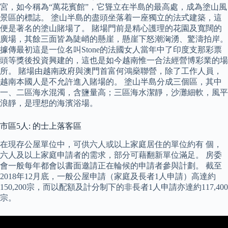
宮，如今稱為“萬花賓館”，它聳立在半島的最高處，成為塗山風
景區的標誌。 塗山半島的盡頭坐落着一座獨立的法式建築，這
便是著名的塗山賭場了。 賭場門前是精心護理的花園及寬闊的
廣場，其餘三面皆為陡峭的懸崖，懸崖下怒潮洶湧、驚濤拍岸。
據傳最初這是一位名叫Stone的法國女人當年中了印度支那彩票
頭等獎後投資興建的，這也是如今越南惟一合法經營博彩業的場
所。 賭場由越南政府與澳門首富何鴻燊聯營，除了工作人員，
越南本國人是不允許進入賭場的。 塗山半島分成三個區，其中
一、二區海水混濁，含鹽量高；三區海水潔靜，沙灘細軟，風平
浪靜，是理想的海濱浴場。
市區5人: 的士上落客區
在現存公屋單位中，可供六人或以上家庭居住的單位約有 個，
六人及以上家庭申請者的需求，部分可藉翻新單位滿足。 房委
會一般每年都會以書面邀請正在輪候的申請者參與計劃。 截至
2018年12月底，一般公屋申請（家庭及長者1人申請）高達約
150,200宗，而以配額及計分制下的非長者1人申請亦達約117,400
宗。