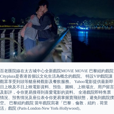
百老匯院線在太古城中心全新戲院MOViE MOViE 巴黎紐約戲院
Cityplaza是香港首個以文化生活為概念的戲院。 特設VIP戲院讓
觀眾享受到頭等艙座椅觀影及餐飲服務。 Yahoo電影提供最新即
日上映及不日上映電影資料、預告、圖輯、上映場次、用戶留言
及影評，令你更易搜尋到喜愛電影的資料。 全港戲院即時售票
情況、預售情況及座位表令你更易掌握賣飛狀態，避免到戲院撲
空。 巴黎紐約戲院 當年戲院寫著「巴黎．倫敦．紐約．荷里
活」戲院 (Paris-London-New York-Hollywood)。