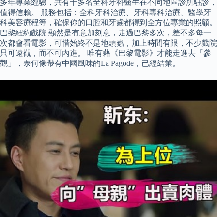
多年專業經驗，共有十多名全科牙科醫生在不同地區診所駐診，
值得信賴。 服務包括：全科牙科治療、牙科專科治療、醫學牙
科美容療程等，確保你的口腔和牙齒都得到全方位專業的照顧。
巴黎紐約戲院 顯然是有意加刻意，走過巴黎多次，差不多每一
次都會看電影，可惜始終不是地頭蟲，加上時間有限，不少戲院
只可遠觀，而不可內進。 唯有藉《巴黎電影》才能走進去「參
觀」，奈何像帶有中國風味的La Pagode，已經結業。