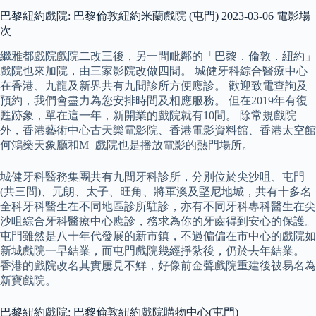
巴黎紐約戲院: 巴黎倫敦紐約米蘭戲院 (屯門) 2023-03-06 電影場
次
繼雅都戲院戲院二改三後，另一間毗鄰的「巴黎．倫敦．紐約」
戲院也來加院，由三家影院改做四間。 城健牙科綜合醫療中心
在香港、九龍及新界共有九間診所方便應診。 歡迎致電查詢及
預約，我們會盡力為您安排時間及相應服務。 但在2019年有復
甦跡象，單在這一年，新開業的戲院就有10間。 除常規戲院
外，香港藝術中心古天樂電影院、香港電影資料館、香港太空館
何鴻燊天象廳和M+戲院也是播放電影的熱門場所。
城健牙科醫務集團共有九間牙科診所，分別位於尖沙咀、屯門
(共三間)、元朗、太子、旺角、將軍澳及堅尼地城，共有十多名
全科牙科醫生在不同地區診所駐診，亦有不同牙科專科醫生在尖
沙咀綜合牙科醫療中心應診，務求為你的牙齒得到安心的保護。
屯門雖然是八十年代發展的新市鎮，不過偏偏在市中心的戲院如
新城戲院一早結業，而屯門戲院幾經掙紮後，仍於去年結業。
香港的戲院改名其實屢見不鮮，好像前金聲戲院重建後被易名為
新寶戲院。
巴黎紐約戲院: 巴黎倫敦紐約戲院購物中心(屯門)