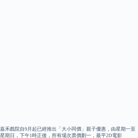
嘉禾戲院自9月起已經推出「大小同價」親子優惠，由星期一至
星期日，下午1時正後，所有場次票價劃一，最平2D電影