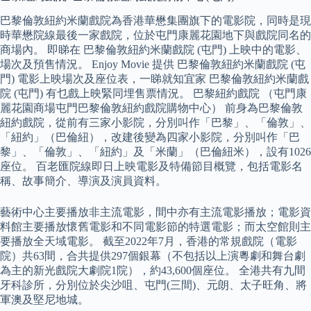
巴黎倫敦紐約米蘭戲院為香港華懋集團旗下的電影院，同時是現
時華懋院線最後一家戲院，位於屯門康麗花園地下與戲院同名的
商場內。 即睇在 巴黎倫敦紐約米蘭戲院 (屯門) 上映中的電影、
場次及預售情況。 Enjoy Movie 提供 巴黎倫敦紐約米蘭戲院 (屯
門) 電影上映場次及座位表，一睇就知宜家 巴黎倫敦紐約米蘭戲
院 (屯門) 有乜戲上映緊同埋售票情況。 巴黎紐約戲院 （屯門康
麗花園商場屯門巴黎倫敦紐約戲院購物中心） 前身為巴黎倫敦
紐約戲院，從前有三家小影院，分別叫作「巴黎」、「倫敦」、
「紐約」（巴倫紐），改建後變為四家小影院，分別叫作「巴
黎」、「倫敦」、「紐約」及「米蘭」（巴倫紐米），設有1026
座位。 百老匯院線即日上映電影及特備節目概覽，包括電影名
稱、故事簡介、導演及演員資料。
藝術中心主要播放非主流電影，間中亦有主流電影播放；電影資
料館主要播放懷舊電影和不同電影節的特選電影；而太空館則主
要播放全天域電影。 截至2022年7月，香港的常規戲院（電影
院）共63間，合共提供297個銀幕（不包括以上演粵劇和舞台劇
為主的新光戲院大劇院1院），約43,600個座位。 全港共有九間
牙科診所，分別位於尖沙咀、屯門(三間)、元朗、太子旺角、將
軍澳及堅尼地城。