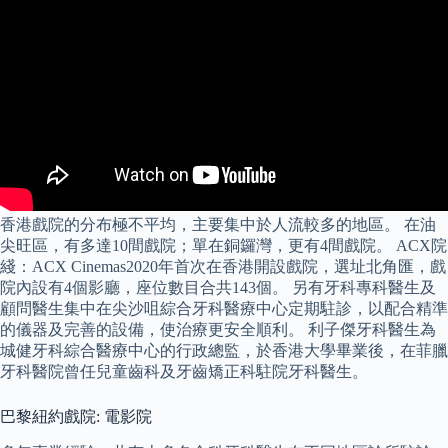
香港戲院的分布極不平均，主要集中於人流較多的地區。 在油
尖旺區，有多達10間戲院；單在銅鑼灣，更有4間戲院。 ACX院
綫：ACX Cinemas2020年首次在香港開設戲院，選址北角匯，戲
院內設有4個影廳，座位數目合共143個。 另有牙科專科醫生及
顧問醫生集中在尖沙咀綜合牙科醫療中心定期駐診，以配合精準
的儀器及完善的設備，使治療更安全順利。 利子傑牙科醫生為
城健牙科綜合醫療中心的行政總監，於香港大學畢業後，在菲臘
牙科醫院曾任兒童齒科及牙齒矯正科駐院牙科醫生。
巴黎紐約戲院: 電影院