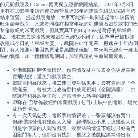
的元朗戲院及L Cinema兩間獨立經營戲院結業。 2021年3月8日
更有在1985年開始營運並經營長達36年的連鎖院線UA院線宣佈
結束運營。 提起戲院鬼故，大家可能第一時間想起陳年破舊的
旺角豪華戲院，又或者同樣有相當年紀的紅磡寶石戲院或屯門巴
黎倫敦紐約米蘭戲院，但其實真正的Big Boss是灣仔的東城戲
院。 現在想去探險找東城戲院已經找不到了，因為早已被拆卸
改建成今日的「東城大廈」，戲院在64年開幕，極速在十年內倒
閉，有人推測可能因為原址是萬國殯儀館，本來就已經有一種鬼
秘的氣氛，加上種種猛鬼傳聞，加速戲院的生命周期衰退。
全港戲院即時售票情況、預售情況及座位表令你更易掌握
賣飛狀態，避免到戲院撲空。
戲院自開幕以來，接二連三發生猛鬼事，最有名的是「全
院滿座」，曾被大台改編翻拍成電視劇《全院滿座》，由
關詠荷和吳啟華主演，是當時全民熱捧的劇集。
即睇在 巴黎倫敦紐約米蘭戲院 (屯門) 上映中的電影、場次
及預售情況。
有一次天氣惡劣，電影票銷情很差，一張票都沒有賣出，
但經理郤發現有幾個人入場，經理阻止不果，這幾個人仗
明是拿假票的人闖進戲院，沒辦法的情況下經理只好關門
困獸鬥捉人，但卻沒有找到，自此之後戲院經常傳出有