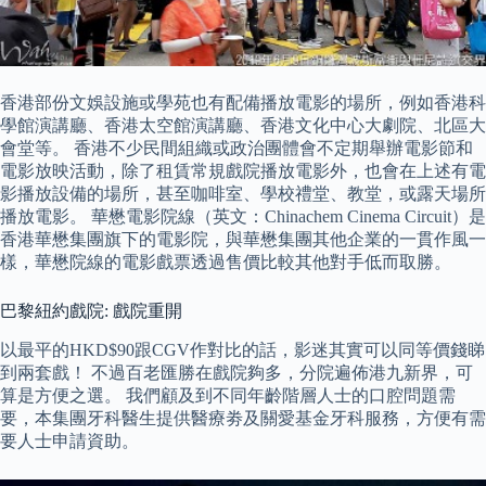
香港部份文娛設施或學苑也有配備播放電影的場所，例如香港科
學館演講廳、香港太空館演講廳、香港文化中心大劇院、北區大
會堂等。 香港不少民間組織或政治團體會不定期舉辦電影節和
電影放映活動，除了租賃常規戲院播放電影外，也會在上述有電
影播放設備的場所，甚至咖啡室、學校禮堂、教堂，或露天場所
播放電影。 華懋電影院線（英文：Chinachem Cinema Circuit）是
香港華懋集團旗下的電影院，與華懋集團其他企業的一貫作風一
樣，華懋院線的電影戲票透過售價比較其他對手低而取勝。
巴黎紐約戲院: 戲院重開
以最平的HKD$90跟CGV作對比的話，影迷其實可以同等價錢睇
到兩套戲！ 不過百老匯勝在戲院夠多，分院遍佈港九新界，可
算是方便之選。 我們顧及到不同年齡階層人士的口腔問題需
要，本集團牙科醫生提供醫療劵及關愛基金牙科服務，方便有需
要人士申請資助。