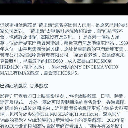
但我更相信應該是”荷里活”這名字因別人已用，是原來已用的那
家公司反對。 ”荷里活”太容易引起混淆和誤會，而”紐約”較不
會，也或許原”紐約”戲院沒有反對吧。 ）是香港一個私人屋
苑，位於新界屯門新墟河傍街，鄰近屯門河及港鐵屯門站，1989
年入伙，由華懋集團發展興建，原址是重建前的屯門新墟市集，
管理公司為富誠物業管理有限公司。 至於百老匯，戲票優惠未
算最吸引，早場最平約HKD$60，成人戲票由HKD$90至
HKD$130（視乎地區），另外元朗的MY CINCEMA YOHO
MALL有IMAX戲院，最貴需HKD$145。
巴黎紐約戲院: 香港戲院
影迷亦可查看即日上映電影場次，包括放映戲院、日期、時間、
語言及模式。 此外，基於可以帶動商場的零售業務，香港戲院
的選址逾八成位於商場內，近年新開業的戲院更傾向進駐大型商
場，包括位於尖沙咀K11 MUSEA的K11 Art House、深水埗V
Walk的嘉禾V Walk和馬鞍山新港城中心的英皇戲院。 2020年雖
有ACX@北角匯和高先電影新經營者加入，同時亦有59年歷史