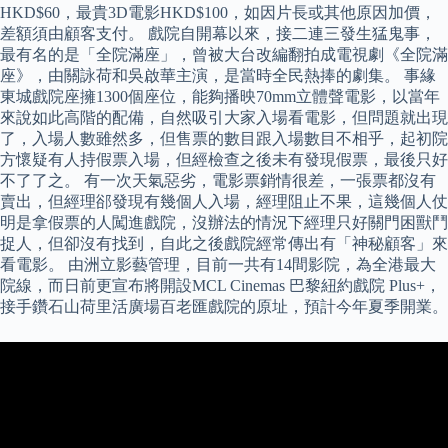
HKD$60，最貴3D電影HKD$100，如因片長或其他原因加價，
差額須由顧客支付。 戲院自開幕以來，接二連三發生猛鬼事，
最有名的是「全院滿座」，曾被大台改編翻拍成電視劇《全院滿
座》，由關詠荷和吳啟華主演，是當時全民熱捧的劇集。 事緣
東城戲院座擁1300個座位，能夠播映70mm立體聲電影，以當年
來說如此高階的配備，自然吸引大家入場看電影，但問題就出現
了，入場人數雖然多，但售票的數目跟入場數目不相乎，起初院
方懷疑有人持假票入場，但經檢查之後未有發現假票，最後只好
不了了之。 有一次天氣惡劣，電影票銷情很差，一張票都沒有
賣出，但經理郤發現有幾個人入場，經理阻止不果，這幾個人仗
明是拿假票的人闖進戲院，沒辦法的情況下經理只好關門困獸鬥
捉人，但卻沒有找到，自此之後戲院經常傳出有「神秘顧客」來
看電影。 由洲立影藝管理，目前一共有14間影院，為全港最大
院線，而日前更宣布將開設MCL Cinemas 巴黎紐約戲院 Plus+，
接手鑽石山荷里活廣場百老匯戲院的原址，預計今年夏季開業。