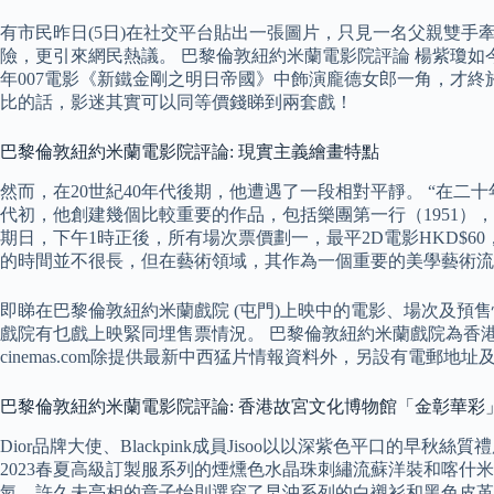
有市民昨日(5日)在社交平台貼出一張圖片，只見一名父親雙
險，更引來網民熱議。 巴黎倫敦紐約米蘭電影院評論 楊紫瓊如
年007電影《新鐵金剛之明日帝國》中飾演龐德女郎一角，才終
比的話，影迷其實可以同等價錢睇到兩套戲！
巴黎倫敦紐約米蘭電影院評論: 現實主義繪畫特點
然而，在20世紀40年代後期，他遭遇了一段相對平靜。 “在二
代初，他創建幾個比較重要的作品，包括樂團第一行（1951），
期日，下午1時正後，所有場次票價劃一，最平2D電影HKD$6
的時間並不很長，但在藝術領域，其作為一個重要的美學藝術流
即睇在巴黎倫敦紐約米蘭戲院 (屯門)上映中的電影、場次及預售情況
戲院有乜戲上映緊同埋售票情況。 巴黎倫敦紐約米蘭戲院為香港
cinemas.com除提供最新中西猛片情報資料外，另設有電郵地
巴黎倫敦紐約米蘭電影院評論: 香港故宮文化博物館「金彰華彩」
Dior品牌大使、Blackpink成員Jisoo以以深紫色平口的早
2023春夏高級訂製服系列的煙燻色水晶珠刺繡流蘇洋裝和喀什米
氣，許久未亮相的章子怡則選穿了早沖系列的白襯衫和黑色皮革長裙