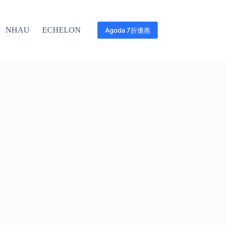
NHAU
ECHELON
Agoda 7折優惠