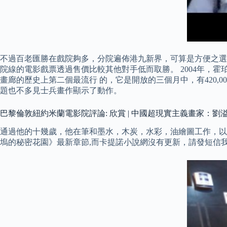
不過百老匯勝在戲院夠多，分院遍佈港九新界，可算是方便之選。 華懋
院線的電影戲票透過售價比較其他對手低而取勝。 2004年，霍珀
畫廊的歷史上第二個最流行 ​​的，它是開放的三個月中，有42
題也不多見士兵畫作顯示了動作。
巴黎倫敦紐約米蘭電影院評論: 欣賞 | 中國超現實主義畫家：劉
通過他的十幾歲，他在筆和墨水，木炭，水彩，油繪圖工作，以及
塢的秘密花園》最新章節,而卡提諾小說網沒有更新，請發短信