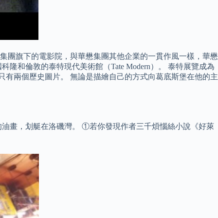
是香港華懋集團旗下的電影院，與華懋集團其他企業的一貫作風一樣，華懋
倫敦的泰特現代美術館（Tate Modern）。 泰特展覽成為
料斗只有兩個歷史圖片。 無論是描繪自己的方式向葛底斯堡在他的主
的油畫，划艇在洛磯灣。 ①若你發現作者三千煩惱絲小說《好萊