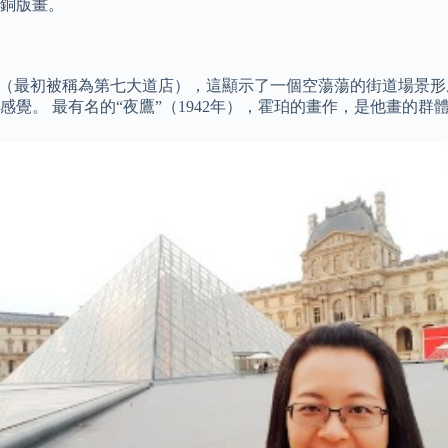
銅版畫。
晨（最初被稱為第七大道店），這顯示了一個空蕩蕩的街道場景形
覺。 最有名的“夜鷹”（1942年），霍珀的畫作，是他畫的群