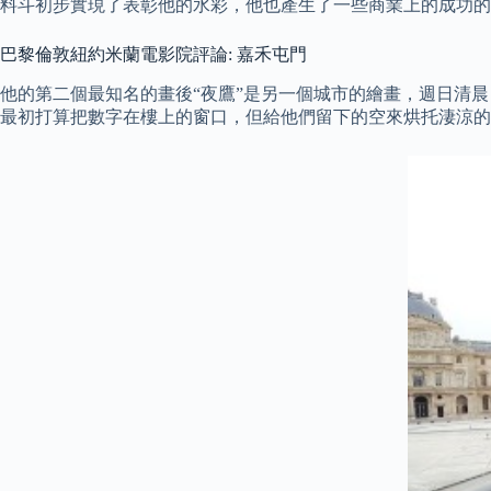
料斗初步實現了表彰他的水彩，他也產生了一些商業上的成功的
巴黎倫敦紐約米蘭電影院評論: 嘉禾屯門
他的第二個最知名的畫後“夜鷹”是另一個城市的繪畫，週日清
最初打算把數字在樓上的窗口，但給他們留下的空來烘托淒涼的感