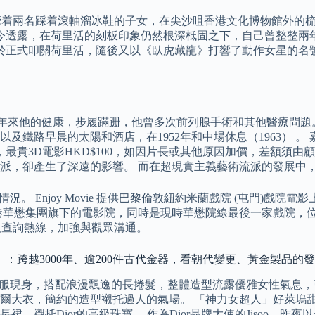
手牽着兩名踩着滾軸溜冰鞋的子女，在尖沙咀香港文化博物館外的
今透露，在荷里活的刻板印象仍然根深柢固之下，自己曾整整兩年
於正式叩關荷里活，隨後又以《臥虎藏龍》打響了動作女星的名號，
十年來他的健康，步履蹣跚，他曾多次前列腺手術和其他醫療問題。 
以及鐵路早晨的太陽和酒店，在1952年和中場休息（1963） 
0，最貴3D電影HKD$100，如因片長或其他原因加價，差額須
派，卻產生了深遠的影響。 而在超現實主義藝術流派的發展中
。 Enjoy Movie 提供巴黎倫敦紐約米蘭戲院 (屯門)戲院
華懋集團旗下的電影院，同時是現時華懋院線最後一家戲院，位於
址及查詢熱線，加強與觀眾溝通。
：跨越3000年、逾200件古代金器，看朝代變更、黃金製品的
秋絲質禮服現身，搭配浪漫飄逸的長捲髮，整體造型流露優雅女性氣息，引起轟
爾大衣，簡約的造型襯托過人的氣場。 「神力女超人」好萊塢甜姐兒
，襯托Dior的高級珠寶。 作為Dior品牌大使的Jisoo，