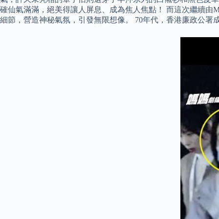
確仙氣滿滿，絕美得讓人屏息、成為焦人焦點！ 而這次繼續由Mari
細節，營造神秘氣氛，引發無限想像。 70年代，香港廉政公