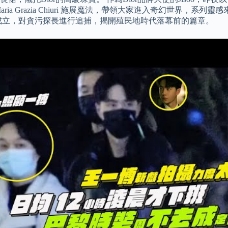
a Grazia Chiuri 施展魔法，帶領大家進入奇幻世界，
署成立，對貪污探長進行追捕，揭開殖民地時代落幕前的篇章。