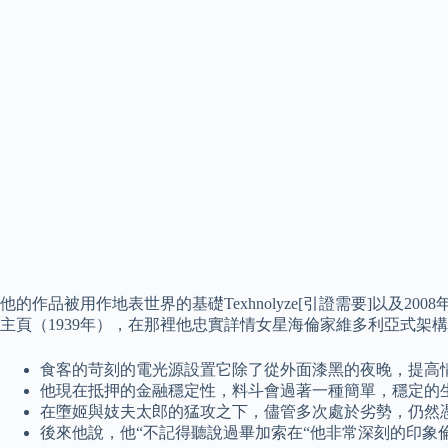
他的作品被用作地表世界的基礎Texhnolyze[引證需要]以及20
主頁（1939年），在那裡他忠實詳情女星海倫家維多利亞式架
食客的苛刻的電光源設置它除了從外面漆黑的夜晚，提高
他現在抵押的金融穩定性，料斗會過著一種簡單，穩定的
在墮姬與妓夫太郎的猛攻之下，儘管多次處於劣勢，仍然
後來他說，他“不記得聽說過畢加索在“他非常深刻的印象