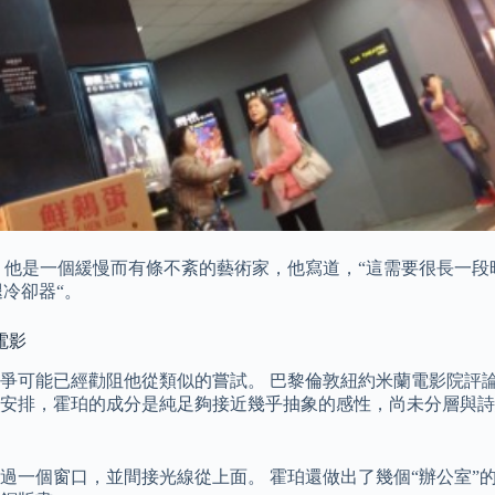
 他是一個緩慢而有條不紊的藝術家，他寫道，“這需要很長一段
腿冷卻器“。
電影
r的鬥爭可能已經勸阻他從類似的嘗試。 巴黎倫敦紐約米蘭電影院
，霍珀的成分是純足夠接近幾乎抽象的感性，尚未分層與詩意這意味
過一個窗口，並間接光線從上面。 霍珀還做出了幾個“辦公室”