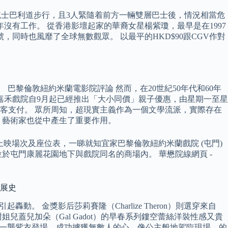
梳士巴利道步行，且3人緊隨着前方一輛雙層巴士後，情況相當危
沒有工作。 從香港影壇起家的華裔女星楊紫瓊，最早是在1997
同時也風靡了全球無數觀眾。 以最平的HKD$90跟CGV作對
巴黎倫敦紐約米蘭電影院評論 然而，在20世紀50年代和60年
。 嘉禾戲院自9月起已經推出「大小同價」親子優惠，由星期一至星
由顧客支付。 眾所周知，超現實主義作為一個文學流派，實際存在
，藝術家也從中產生了重要作用。
電影上映場次及座位表，一睇就知宜家巴黎倫敦紐約米蘭戲院 (屯門)
屯門康麗花園地下與戲院同名的商場內。 華懋院線網頁 -
發展史
動。 金獎影后莎莉賽隆（Charlize Theron）則選穿來自
蓋兒加朵（Gal Gadot）的早春系列鏤空蕾絲洋裝性感又貴
昨夜以一襲紫衣登場，成功擄獲無數人的心，像公主般地駕臨現場，的