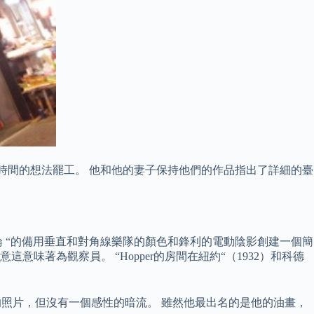
時間的想法罷工。 他和他的妻子保持他們的作品指出了詳細的臺
評論 “的備用垂直和對角線樂隊的顏色和鋒利的電動陰影創建一個簡
著為觀察員。 “Hopper的房間在紐約“（1932）和科德
的照片，但沒有一個感性的暗流。 雖然他最出名的是他的油畫，