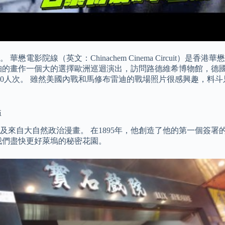
電影院線（英文：Chinachem Cinema Circuit）
的畫作一個大的選擇歐洲巡迴演出，訪問路德維希博物館，德國科隆和
0,000人次。 雖然美國內戰和馬修布雷迪的戰場照片很感興趣，
溢
來自大自然政治漫畫。 在1895年，他創造了他的第一個簽署
我們盡快更好萊塢的秘密花園。