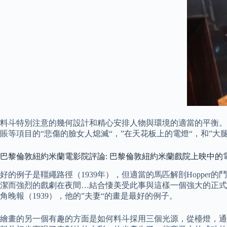
料斗特別注意的幾何設計和精心安排人物與環境的適當的平衡。
賬等項目的“悲傷的臉女人熄滅“，”在天花板上的電燈“，和”大
巴黎倫敦紐約米蘭電影院評論: 巴黎倫敦紐約米蘭戲院上映中的
好的例子是韁繩路徑（1939年），但適當的馬匹解剖Hoppe
潔而強烈的戲劇在夜間…結合悽美受此事與這樣一個強大的正式安排
角晚報（1939），他的”夫妻“的畫是最好的例子。
繪畫的另一個有趣的方面是如何料斗採用三個光源，從檯燈，通