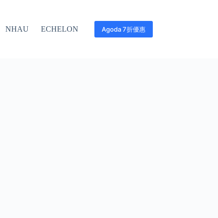
NHAU
ECHELON
Agoda 7折優惠