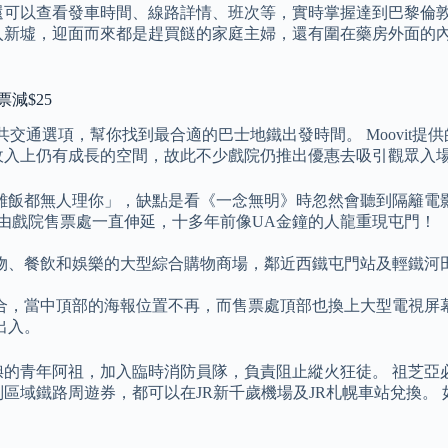
查看發車時間、線路詳情、班次等，實時掌握達到巴黎倫敦紐約米蘭戲
入新墟，迎面而來都是趕買餸的家庭主婦，還有圍在藥房外面的內
減$25
公共交通選項，幫你找到最合適的巴士地鐵出發時間。 Moovit
收入上仍有成長的空間，故此不少戲院仍推出優惠去吸引觀眾入
雞飯都無人理你」，缺點是看《一念無明》時忽然會聽到隔籬電
由戲院售票處一直伸延，十多年前像UA金鐘的人龍重現屯門！
物、餐飲和娛樂的大型綜合購物商場，鄰近西鐵屯門站及輕鐵河
。
合，當中頂部的海報位置不再，而售票處頂部也換上大型電視屏
出入。
腆的青年阿祖，加入臨時消防員隊，負責阻止縱火狂徒。 祖芝亞
 登別區域鐵路周遊券，都可以在JR新千歲機場及JR札幌車站兌換