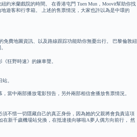
院的時間。 在香港屯門 Tuen Mun，Moovit幫助你找
地遊客和行李箱。 上述的售票情況，大家也許以為是中環的
提供的免費地圖資訊、以及路線跟踪功能助你無憂出行。 巴黎倫敦紐
場。
影《狂野時速》的鍊車聲。
田站。
幕，當中兩部播放電影預告，另外兩部相信會播放售票情況。
必須不惜一切隱藏自己的真正身份，因為她的父親將會負責這項
。 如在新千歲機場站兌換，在抵達後向哆啦A夢人偶方向前行， 然