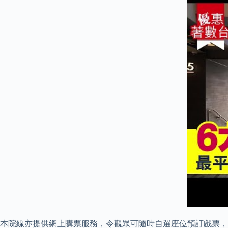
本院線亦提供網上購票服務，令觀眾可隨時自選座位預訂戲票，