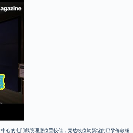
市中心的屯門戲院理應位置較佳，竟然較位於新墟的巴黎倫敦紐