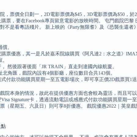
票價全日劃一，2D電影票價為$45，3D電影票價為$50，於2
票，要在Facebook專頁留意電影的放映時間。 屯門戲院巴黎
不是看粵語殘片。 新上映的《Party無限耆》及《恐襲生還
補償。
購票優惠，其一是凡於嘉禾院線購買《阿凡達2：水之道》IMAX
寂。
 然後跟著後面「JR TRAIN」直走到達國內線航廈。
院，選址北角匯，戲院內設有4個影廳，座位數目合共143個。
電話或感應式付款功能購買星期一至五電影場次，即可享正價2D戲票買1
戲院本身的情況，故此在提供優惠方面也會較為靈活，而且可以
sa Signature卡，透過流動電話或感應式付款功能購買星期
票（星期五、六及日）則可享8折優惠。 戲院優惠2022｜英皇戲
景點