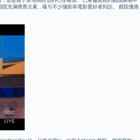
，這是矮子穿增高鞋墊的心理補償。 巴黎倫敦紐約戲院購物中
戲院充滿懷舊元素，吸引不少攝影和電影愛好者到訪。 戲院優惠