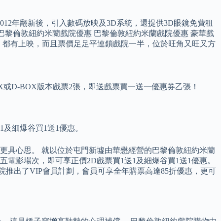
012年翻新後，引入數碼放映及3D系統，還提供3D眼鏡免費租
 巴黎倫敦紐約米蘭戲院優惠 巴黎倫敦紐約米蘭戲院優惠 豪華戲
者》都有上映，而且票價足足平連鎖戲院一半，位於旺角又旺又方
或D-BOX版本戲票2張，即送戲票買一送一優惠券乙張！
送1及細爆谷買1送1優惠。
更具心思。 就以位於屯門新墟由華懋經營的巴黎倫敦紐約米蘭
一至五電影場次，即可享正價2D戲票買1送1及細爆谷買1送1優惠。
院推出了VIP會員計劃，會員可享全年購票高達85折優惠，更可