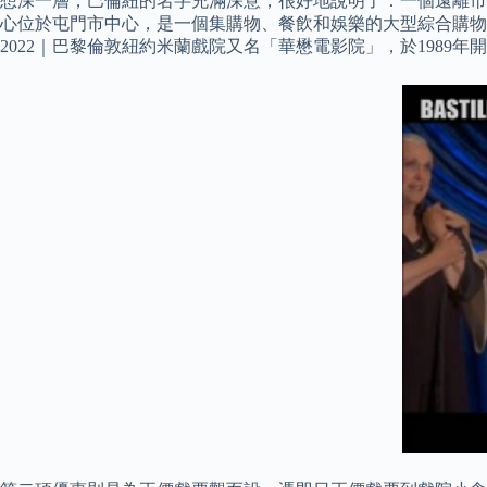
想深一層，巴倫紐的名字充滿深意，很好地說明了：一個遠離市
心位於屯門市中心，是一個集購物、餐飲和娛樂的大型綜合購物
2022｜巴黎倫敦紐約米蘭戲院又名「華懋電影院」，於1989