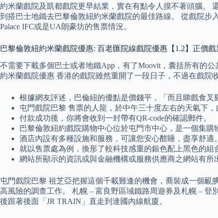
約米蘭戲院及凱都戲院更早結業，實在有點令人摸不著頭腦。 還可以
到搭巴士地鐵去巴黎倫敦紐約米蘭戲院的最佳路線。 從戲院步
Palace IFC或是UA朗豪坊的售票情況。
巴黎倫敦紐約米蘭戲院優惠: 百老匯院線戲院優惠【1.2】正價戲票
不需要下載多個巴士或者地鐵App，有了Moovit，囊括所有的
約米蘭戲院優惠 香港的戲院雖然重開了一段日子，不過在戲院
根據網友評述，巴倫紐的優點是價錢平，「而且睇戲食叉
屯門戲院巴黎 售票的人龍，於中午三十度左右的天氣下，
付款成功後，你將會收到一封帶有QR-code的確認郵件。
巴黎倫敦紐約戲院購物中心位於屯門市中心，是一個集購
酒店內設有多種設施和服務，可讓您安心酣睡，盡享舒適
就以售票處為例，換形了較科技感重的銀色配上黑色的組
網站所顯示的資訊或與金融機構或服務供應商之網站有所
屯門戲院巴黎 祖芝亞把握這個千載難逢的機會，喬裝成一個靦
高風險的調查工作。 札幌 – 富良野區域鐵路周遊券及札幌 –
後跟著後面「JR TRAIN」直走到達國內線航廈。