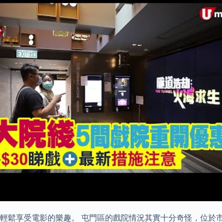
輕鬆享受電影的樂趣。 屯門區的戲院情況其實十分奇怪，位於