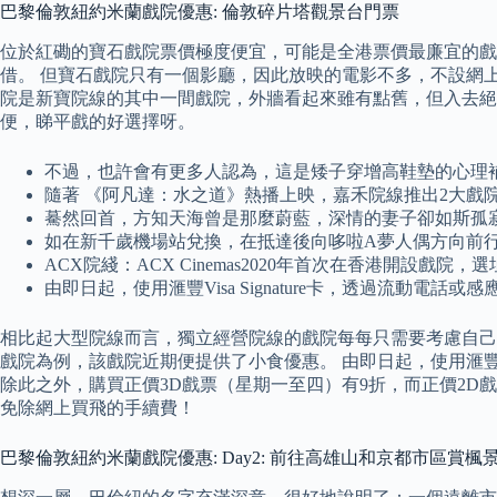
巴黎倫敦紐約米蘭戲院優惠: 倫敦碎片塔觀景台門票
位於紅磡的寶石戲院票價極度便宜，可能是全港票價最廉宜的戲院，
借。 但寶石戲院只有一個影廳，因此放映的電影不多，不設網上購
院是新寶院線的其中一間戲院，外牆看起來雖有點舊，但入去絕對
便，睇平戲的好選擇呀。
不過，也許會有更多人認為，這是矮子穿增高鞋墊的心理
隨著 《阿凡達：水之道》熱播上映，嘉禾院線推出2大戲院
驀然回首，方知天海曾是那麼蔚藍，深情的妻子卻如斯孤
如在新千歲機場站兌換，在抵達後向哆啦A夢人偶方向前行，
ACX院綫：ACX Cinemas2020年首次在香港開設戲
由即日起，使用滙豐Visa Signature卡，透過流動
相比起大型院線而言，獨立經營院線的戲院每每只需要考慮自己
戲院為例，該戲院近期便提供了小食優惠。 由即日起，使用滙豐Vi
除此之外，購買正價3D戲票（星期一至四）有9折，而正價2D戲
免除網上買飛的手續費！
巴黎倫敦紐約米蘭戲院優惠: Day2: 前往高雄山和京都市區賞楓