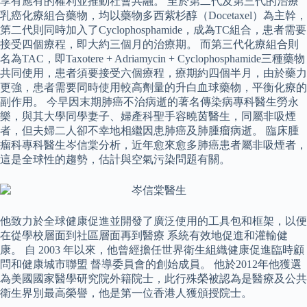
享有應有的權利並推動社會共融。 至於第二代及第三代的治療
乳癌化療組合藥物，均以藥物多西紫杉醇（Docetaxel）為主幹，
第二代則同時加入了Cyclophosphamide，成為TC組合，患者需要
接受四個療程，即大約三個月的治療期。 而第三代化療組合則
名為TAC，即Taxotere + Adriamycin + Cyclophosphamide三種藥物
共同使用，患者須要接受六個療程，療期約四個半月，由於藥力
更強，患者需要同時使用較高劑量的升白血球藥物，平衡化療的
副作用。 今早因末期肺癌不治病逝的著名傳染病專科醫生勞永
樂，與其大學同學妻子、婦產科聖手容曉茵醫生，同屬非吸煙
者，但夫婦二人卻不幸地相繼因患肺癌及肺腫瘤病逝。 臨床腫
瘤科專科醫生岑信棠分析，近年愈來愈多肺癌患者屬非吸煙者，
這是全球性的趨勢，估計與空氣污染問題有關。
他致力於全球健康促進並開發了廣泛使用的工具包和框架，以便
在從學校層面到社區層面再到醫療 系統有效地促進和灌輸健
康。 自 2003 年以來，他曾經擔任世界衛生組織健康促進臨時顧
問和健康城市聯盟 督導委員會的創始成員。 他於2012年他獲選
為美國國家醫學研究院外籍院士，此行殊榮被認為是醫療及公共
衛生界別最高榮譽，他是第一位香港人獲頒授院士。