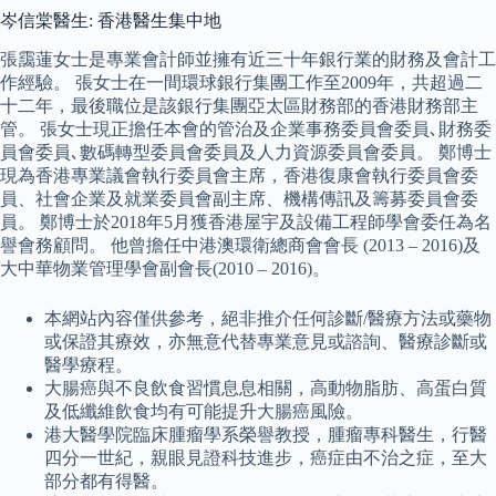
岑信棠醫生: 香港醫生集中地
張靄蓮女士是專業會計師並擁有近三十年銀行業的財務及會計工
作經驗。 張女士在一間環球銀行集團工作至2009年，共超過二
十二年，最後職位是該銀行集團亞太區財務部的香港財務部主
管。 張女士現正擔任本會的管治及企業事務委員會委員､財務委
員會委員､數碼轉型委員會委員及人力資源委員會委員。 鄭博士
現為香港專業議會執行委員會主席，香港復康會執行委員會委
員、社會企業及就業委員會副主席、機構傳訊及籌募委員會委
員。 鄭博士於2018年5月獲香港屋宇及設備工程師學會委任為名
譽會務顧問。 他曾擔任中港澳環衛總商會會長 (2013 – 2016)及
大中華物業管理學會副會長(2010 – 2016)。
本網站內容僅供參考，絕非推介任何診斷/醫療方法或藥物
或保證其療效，亦無意代替專業意見或諮詢、醫療診斷或
醫學療程。
大腸癌與不良飲食習慣息息相關，高動物脂肪、高蛋白質
及低纖維飲食均有可能提升大腸癌風險。
港大醫學院臨床腫瘤學系榮譽教授，腫瘤專科醫生，行醫
四分一世紀，親眼見證科技進步，癌症由不治之症，至大
部分都有得醫。