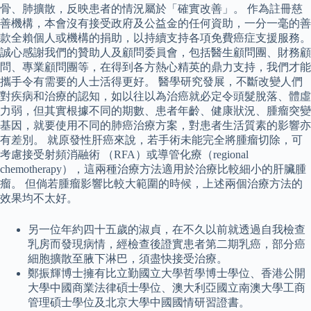
骨、肺擴散，反映患者的情況屬於「確實改善」。 作為註冊慈
善機構，本會沒有接受政府及公益金的任何資助，一分一毫的善
款全賴個人或機構的捐助，以持續支持各項免費癌症支援服務。
誠心感謝我們的贊助人及顧問委員會，包括醫生顧問團、財務顧
問、專業顧問團等，在得到各方熱心精英的鼎力支持，我們才能
攜手令有需要的人士活得更好。 醫學研究發展，不斷改變人們
對疾病和治療的認知，如以往以為治癌就必定令頭髮脫落、體虛
力弱，但其實根據不同的期數、患者年齡、健康狀況、腫瘤突變
基因，就要使用不同的肺癌治療方案，對患者生活質素的影響亦
有差別。 就原發性肝癌來說，若手術未能完全將腫瘤切除，可
考慮接受射頻消融術 （RFA）或導管化療（regional
chemotherapy），這兩種治療方法適用於治療比較細小的肝臟腫
瘤。 但倘若腫瘤影響比較大範圍的時候，上述兩個治療方法的
效果均不太好。
另一位年約四十五歲的淑貞，在不久以前就透過自我檢查
乳房而發現病情，經檢查後證實患者第二期乳癌，部分癌
細胞擴散至腋下淋巴，須盡快接受治療。
鄭振輝博士擁有比立勤國立大學哲學博士學位、香港公開
大學中國商業法律碩士學位、澳大利亞國立南澳大學工商
管理碩士學位及北京大學中國國情研習證書。