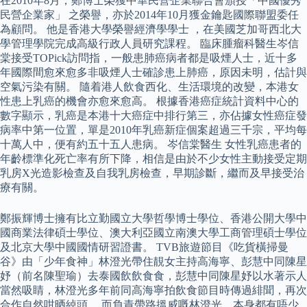
在2010年8月，鄭博士榮獲中華民營企業聯合會頒授「中國優秀
民營企業家」 之榮譽，亦於2014年10月獲金鑰匙國際聯盟委任
為顧問。 他是香港大學榮譽經濟學學士 ，在美國芝加哥西北大
學管理學院完成高級行政人員研究課程。 臨床腫瘤科醫生岑信
棠接受TOPick訪問指，一般患肺癌病者都是吸煙人士，近十多
年國際間愈來愈多非吸煙人士確診患上肺癌，原因未明，估計與
空氣污染有關。 隨着港人飲食西化、生活環境的改變，本港女
性患上乳癌的機會亦愈來愈高。 根據香港癌症統計資料中心的
數字顯示，乳癌是本港十大癌症中排行第三，亦佔據女性癌症發
病率中第一位置，單是2010年乳癌新症個案超過三千宗，平均每
十萬人中，便有約五十五人患病。 岑信棠醫生 女性乳癌患者的
年齡標準化死亡率有所下降，相信是由於不少女性主動接受定期
乳房X光造影檢查及自我乳房檢查，早期診斷，繼而及早接受治
療有關。
鄭振輝博士擁有比立勤國立大學哲學博士學位、香港公開大學中
國商業法律碩士學位、澳大利亞國立南澳大學工商管理碩士學位
及北京大學中國國情研習證書。 TVB旅遊節目《吃貨橫掃曼
谷》由「少年食神」林澄光帶住靚女主持高海寧、彭慧中同陳星
妤（前名陳聖瑜）去泰國飲飲食食，彭慧中同陳星妤以水著示人
當然吸睛，林澄光多年前同高海寧拍飲食節目時傳過緋聞，再次
合作自然咁晒綽頭。 而負責帶路搵威嘅林澄光，本身都有唔少