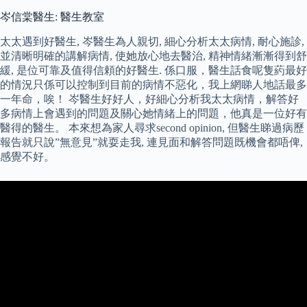
岑信棠醫生: 醫生教室
太太遇到好醫生, 岑醫生為人親切, 細心分析太太病情, 耐心施診,
並清晰明確的講解病情, 使她放心地去醫治, 精神情緒漸漸得到舒
緩, 是位可靠及值得信頼的好醫生. 係口服，醫生話食呢隻葯最好
的情況只係可以控制到目前的病情不惡化，我上網睇人地話最多
一年命，唉！ 岑醫生好好人，好細心分析我太太病情，解答好
多病情上會遇到的問題及關心她情緒上的問題，他真是一位好有
醫得的醫生。 本來想為家人尋求second opinion, 但醫生睇過病歷
報告就只說”無意見”就耍走我, 連見面和解答問題既機會都唔俾,
感覺不好。