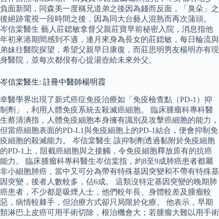
負面新聞，同森美一度稱兄道弟之後因為錢而反面，「臭朵」之
後絕跡電視一段時間之後，因為同大台藝人混熟而再次蒲頭。
岑信棠醫生 藝人莊鍶敏拿督父親莊寶早前秘密入院，消息指他
年初來港期間感到不適，連月來身為長女的莊鍶敏，每日輪流與
弟妹往醫院探望，希望父親早日康復，而莊思明男友楊明亦有現
身醫院，並每次都佷有心提湯壺給未來外父。
岑信棠醫生: 註冊中醫師楊明霞
幸醫學界出現了新式癌症免疫治療如「免疫檢查點（PD-1）抑
制劑」，利用人體免疫系統去殺滅癌細胞。 臨床腫瘤科專科醫
生蔡清淟指，人體免疫細胞本身擁有識別及攻擊癌細胞的能力，
但當癌細胞表面的PD-L1與免疫細胞上的PD-1結合，便會抑制免
疫細胞的殺滅能力。 岑信棠醫生 該抑制劑透過黏附於免疫細胞
的PD-1上，阻截癌細胞與之接觸，令免疫細胞釋放原有的抗癌
能力。 臨床腫瘤科專科醫生岑信棠指，約8至9成肺癌患者都屬
非小細胞肺癌，當中又可分為帶有特殊基因突變和不帶有特殊基
因突變，後者人數較多，佔6成。 這類沒特定基因突變的晚期肺
癌患者，不少都是吸煙人士，他們較年長、身體較差及腫瘤較
惡，病情較棘手，但治療方式卻只局限於化療。 他表示，早期
類淋巴上皮癌可用手術切除，根治機會大；若腫瘤大難以用手術