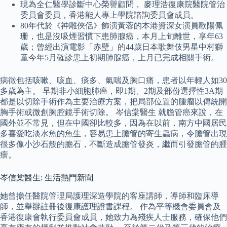
現為全仁醫學診斷中心榮譽顧問， 麥理浩復康院醫院管治
委員會委員，香港能人專上學院諮詢委員會成員。
80年代於《神雕俠侶》飾演黃蓉的本港資深女演員歐陽佩
珊，也是沒吸煙習慣下患肺腺癌，本月上旬離世，享年63
歲；曾經出演電影「赤壁」的44歲日本歌舞伎男星中村獅
童今年5月確診患上初期肺腺癌，上月已完成相關手術。
病徵包括咳嗽、咳血、痰多、氣喘及胸口痛，患者以年輕人如30
多歲為主。 早期非小細胞肺癌，即1期、2期及部份選擇性3A期
都是以切除手術作為主要治療方案，把局部位置的腫瘤以傳統開
胸手術或微創胸腔鏡手術切除。 岑信棠醫生 就膽管癌來說，在
國外並不常見，但在中國卻比較多，因為在以前，南方中國居民
多喜愛吃淡水魚的魚生，容易患上膽管的寄生蟲病，令膽管出現
很多像小沙石般的膽石，不斷造成膽管發炎，繼而引發膽管的腫
瘤。
岑信棠醫生: 生活熱門新聞
她曾擔任醫院管理局護理深造學院的客座講師，導師和臨床導
師，並舉辦註冊後復康護理證書課程。 作為平等機會委員會及
香港復康會執行委員會成員，她致力為殘疾人士服務，確保他們