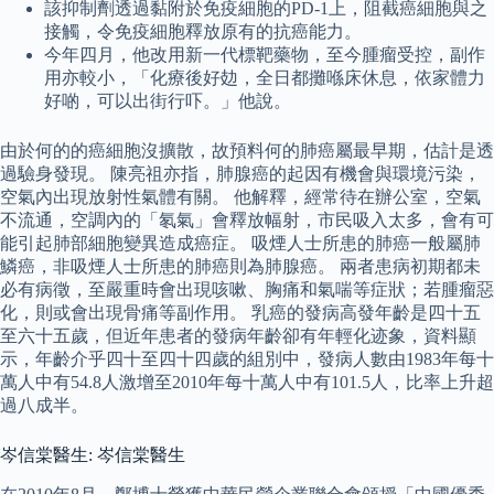
該抑制劑透過黏附於免疫細胞的PD-1上，阻截癌細胞與之
接觸，令免疫細胞釋放原有的抗癌能力。
今年四月，他改用新一代標靶藥物，至今腫瘤受控，副作
用亦較小，「化療後好攰，全日都攤喺床休息，依家體力
好啲，可以出街行吓。」他說。
由於何的的癌細胞沒擴散，故預料何的肺癌屬最早期，估計是透
過驗身發現。 陳亮祖亦指，肺腺癌的起因有機會與環境污染，
空氣內出現放射性氣體有關。 他解釋，經常待在辦公室，空氣
不流通，空調內的「氡氣」會釋放幅射，市民吸入太多，會有可
能引起肺部細胞變異造成癌症。 吸煙人士所患的肺癌一般屬肺
鱗癌，非吸煙人士所患的肺癌則為肺腺癌。 兩者患病初期都未
必有病徵，至嚴重時會出現咳嗽、胸痛和氣喘等症狀；若腫瘤惡
化，則或會出現骨痛等副作用。 乳癌的發病高發年齡是四十五
至六十五歲，但近年患者的發病年齡卻有年輕化迹象，資料顯
示，年齡介乎四十至四十四歲的組別中，發病人數由1983年每十
萬人中有54.8人激增至2010年每十萬人中有101.5人，比率上升超
過八成半。
岑信棠醫生: 岑信棠醫生