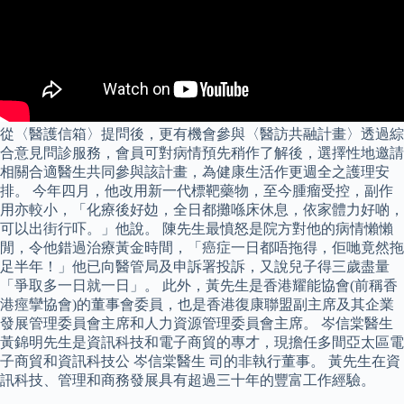
從〈醫護信箱〉提問後，更有機會參與〈醫訪共融計畫〉透過綜
合意見問診服務，會員可對病情預先稍作了解後，選擇性地邀請
相關合適醫生共同參與該計畫，為健康生活作更週全之護理安
排。 今年四月，他改用新一代標靶藥物，至今腫瘤受控，副作
用亦較小，「化療後好攰，全日都攤喺床休息，依家體力好啲，
可以出街行吓。」他說。 陳先生最憤怒是院方對他的病情懶懶
閒，令他錯過治療黃金時間，「癌症一日都唔拖得，佢哋竟然拖
足半年！」他已向醫管局及申訴署投訴，又說兒子得三歲盡量
「爭取多一日就一日」。 此外，黃先生是香港耀能協會(前稱香
港痙攣協會)的董事會委員，也是香港復康聯盟副主席及其企業
發展管理委員會主席和人力資源管理委員會主席。 岑信棠醫生
黃錦明先生是資訊科技和電子商貿的專才，現擔任多間亞太區電
子商貿和資訊科技公 岑信棠醫生 司的非執行董事。 黃先生在資
訊科技、管理和商務發展具有超過三十年的豐富工作經驗。