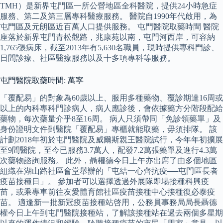
TMH）是新界屯門區一所公營地區全科醫院，提供24小時急症
服務、第二及第三層專科醫療服務。 醫院自1990年代啟用，為
屯門區及元朗區近百萬人口提供服務。 屯門醫院取藥時間 醫院
座落於新界屯門青松觀路，兆康苑以南，屯門河西岸，可容納
1,765張病床，截至2013年有5,630名職員，現時提供專科門診、
日間診療、社區醫療服務以及十多項專科等服務。
屯門醫院取藥時間: 萬寧
「覆配易」的對象為60歲以上、服用多種藥物、覆診期達16周或
以上的內科專科門診病人，病人應診後，會依據藥方分階段配給
藥物，每次藥量介乎8至16周。 病人只須帶同「免診領藥單」及
身份證明文件到醫院「覆配易」專櫃就能取藥，毋須排隊。 該
計劃2018年初於屯門醫院及威爾斯親王醫院試行，今年年初擴展
至9間醫院，至今已服務3.7萬人，配發7.2萬張藥單及進行4.3萬
次藥物諮詢服務。 此外，聶權德今日上午亦出席了由多個地區
組織在湖山路社區會堂舉辦的「屯結一心齊抗疫──屯門區長者
疫苗接種日」。 參加者可以選擇透過外展隊即場接種科興疫
苗，或乘專車前往友愛體育館社區疫苗接種中心接種復必泰疫
苗。 適逢新一批新冠疫苗接種站啓用，公務員事務局局長聶德
權今日上午到屯門醫院接種站，了解該接種站在過去兩個多星期