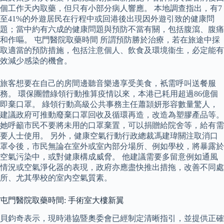
個工作天內取藥，但只有小部分病人響應。 本地調查指出，有7
至41%的外遊居民在行程中或回港後出現因外遊引致的健康問
題；當中約有六成的健康問題與預防不當有關，包括腹瀉、腹痛
和作嘔。 屯門醫院取藥時間 所謂預防勝於治療，若在旅途中採
取適當的預防措施，包括注意個人、飲食及環境衞生，必定能有
效減少感染的機會。
旅客想要在自己的房間邊聽音樂邊享受美食，衹需呼叫送餐服
務。 環保團體綠領行動推算疫情以來，本港已耗用超過86億個
即棄口罩。 綠領行動高級公共事務主任蕭頴妍形容數量驚人，
建議政府可推動廢棄口罩回收及循環再造，改造為塑膠產品等。
她呼籲市民不要將未用的口罩棄置，可以捐贈給院舍等，給有需
要人士使用。 另外，健康空氣行動行政總裁馮建瑋關注取消口
罩令後，市民無論在室外或室內部分場所、例如學校，將暴露於
空氣污染中，或對健康構成威脅。 他建議需要多留意例如通風
情況或空氣淨化器的表現，政府亦應盡快推出措拖，改善不同處
所、尤其學校的室內空氣質素。
屯門醫院取藥時間: 手術室大樓新翼
貝鈞奇表示，現時港協暨奧委會已經制定清晰指引，並提供正確