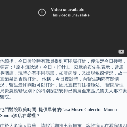
他續指，今日覆診時有職員提到可即場打針，便決定今日接種，
笑言：｢原本無諗過﹙今日﹚打針｣。 63歲的布先生表示，曾患
鼻咽癌，現時亦有不同病患，如肝病等，又出現敏感情況，故一
直猶疑是否應打針。 他稱，今日覆診時，向醫生詢問有關情
況，醫生最終判斷可以打針，因此直接前往接種站。 醫院管理
局緊急應變級別下的特別探訪安排已擴展至東區尤德夫人那打素
醫院。
屯門醫院取藥時間: 提供早餐的Casa Museo Coleccion Mundo
Sonoro酒店在哪裡？
由於太多病人取藥，該院近期推出新措施，容許病人在看病後四