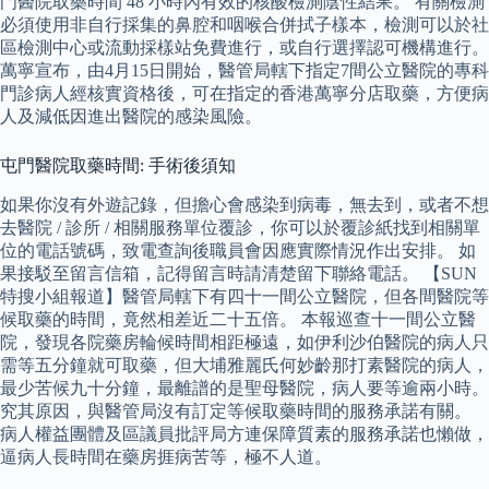
門醫院取藥時間 48 小時內有效的核酸檢測陰性結果。 有關檢測
必須使用非自行採集的鼻腔和咽喉合併拭子樣本，檢測可以於社
區檢測中心或流動採樣站免費進行，或自行選擇認可機構進行。
萬寧宣布，由4月15日開始，醫管局轄下指定7間公立醫院的專科
門診病人經核實資格後，可在指定的香港萬寧分店取藥，方便病
人及減低因進出醫院的感染風險。
屯門醫院取藥時間: 手術後須知
如果你沒有外遊記錄，但擔心會感染到病毒，無去到，或者不想
去醫院 / 診所 / 相關服務單位覆診，你可以於覆診紙找到相關單
位的電話號碼，致電查詢後職員會因應實際情況作出安排。 如
果接駁至留言信箱，記得留言時請清楚留下聯絡電話。 【SUN
特搜小組報道】醫管局轄下有四十一間公立醫院，但各間醫院等
候取藥的時間，竟然相差近二十五倍。 本報巡查十一間公立醫
院，發現各院藥房輪候時間相距極遠，如伊利沙伯醫院的病人只
需等五分鐘就可取藥，但大埔雅麗氏何妙齡那打素醫院的病人，
最少苦候九十分鐘，最離譜的是聖母醫院，病人要等逾兩小時。
究其原因，與醫管局沒有訂定等候取藥時間的服務承諾有關。
病人權益團體及區議員批評局方連保障質素的服務承諾也懶做，
逼病人長時間在藥房捱病苦等，極不人道。