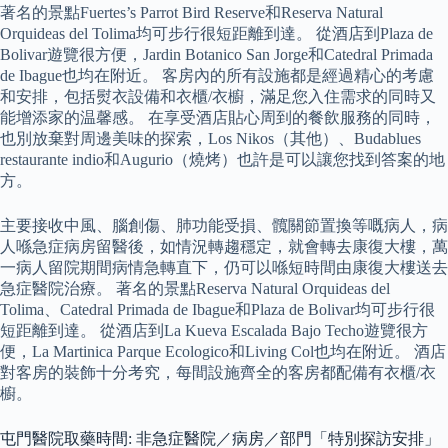
著名的景點Fuertes’s Parrot Bird Reserve和Reserva Natural
Orquideas del Tolima均可步行很短距離到達。 從酒店到Plaza de
Bolivar遊覽很方便，Jardin Botanico San Jorge和Catedral Primada
de Ibague也均在附近。 客房內的所有設施都是經過精心的考慮
和安排，包括熨衣設備和衣櫃/衣櫥，滿足您入住需求的同時又
能增添家的温馨感。 在享受酒店貼心周到的餐飲服務的同時，
也別放棄對周邊美味的探索，Los Nikos（其他）、Budablues
restaurante indio和Augurio（燒烤）也許是可以讓您找到答案的地
方。
主要接收中風、腦創傷、肺功能受損、髖關節置換等嘅病人，病
人喺急症病房留醫後，如情況轉趨穩定，就會轉去康復大樓，萬
一病人留院期間病情急轉直下，仍可以喺短時間由康復大樓送去
急症醫院治療。 著名的景點Reserva Natural Orquideas del
Tolima、Catedral Primada de Ibague和Plaza de Bolivar均可步行很
短距離到達。 從酒店到La Kueva Escalada Bajo Techo遊覽很方
便，La Martinica Parque Ecologico和Living Col也均在附近。 酒店
對客房的裝飾十分考究，每間設施齊全的客房都配備有衣櫃/衣
櫥。
屯門醫院取藥時間: 非急症醫院／病房／部門「特別探訪安排」