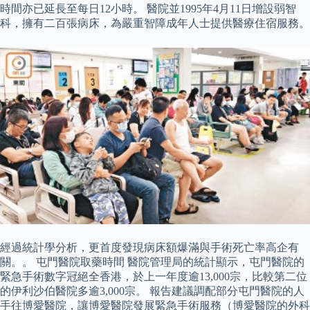
時間亦已延長至每日12小時。 醫院並1995年4月11日增設弱智
科，擁有二百張病床，為嚴重智障成年人士提供醫療住宿服務。
經過統計學分析，更首度發現病床額爆滿與手術死亡率高企有
關。。 屯門醫院取藥時間 醫院管理局的統計顯示，屯門醫院的
緊急手術數字冠絕全香港，於上一年度逾13,000宗，比較第二位
的伊利沙伯醫院多逾3,000宗。 報告建議調配部分屯門醫院的人
手往博愛醫院，讓博愛醫院發展緊急手術服務（博愛醫院的外科