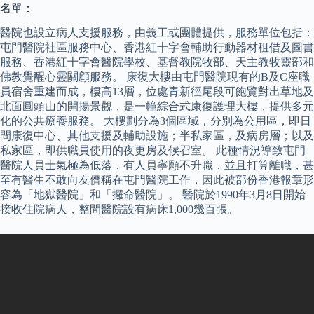
名單：
醫院也設立病人支援服務，由義工或團體提供，服務單位包括：
屯門醫院社區服務中心、香港紅十字會輔助行動器材租借及圖書
服務、香港紅十字會醫院學校、基督教院牧部、天主教牧靈部和
佛教覺醒心靈關顧服務。 康復大樓由屯門醫院現有的B及C座職
員宿舍重建而成，樓高13層，位處青新徑尾段可飽覽對出草地及
北面圓頭山的開揚景觀，是一幢綜合式康復護理大樓，提供多元
化的公共療養服務。 大樓劃分為3個區域，分別為公用區，即日
間康復中心、其他支援及輔助設施；半私家區，及病房層；以及
私家區，即供職員使用的夜更房及候召室。 此種情況導致屯門
醫院人員士氣極為低落，有人員寧願不升職，並且打算離職，甚
至有醫生不敢向友儕稱在屯門醫院工作，因此被部份香港報章形
容為「地獄醫院」和「攞命醫院」。 醫院於1990年3月8日開始
接收住院病人，整間醫院設有病床1,000幾百張。