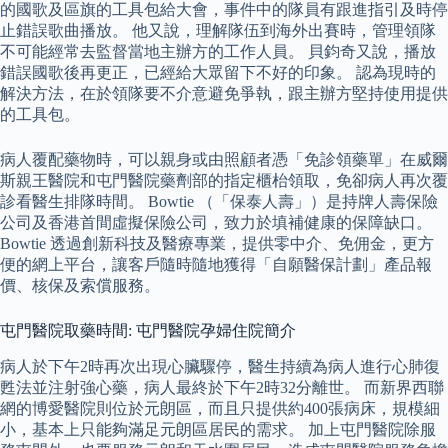
的國歌及區旗的工具包給大會，事件中的隊員有跟進指引及時停
止錯誤歌曲播放。 他又說，理解隊伍到海外出賽時，管理領隊
不可能經常去監督當地主辦方的工作人員。 貝鈞奇又說，播放
錯誤國歌後再更正，已經給大眾留下不好的印象。 認為現時的
解決方法，在於領隊要不介意避免爭執，跟主辦方堅持使用提供
的工具包。
病人覆配藥物時，可以親身或由照顧者憑「免診領藥單」在威爾
斯親王醫院和屯門醫院藥劑部的指定櫃枱領取，免卻病人再次覆
診看醫生排隊時間。 Bowtie （「保泰人壽」）是持牌人壽保險
公司及香港首間虛擬保險公司，致力於填補健康的保障缺口。
Bowtie 透過創新科技及醫療專業，提供零中介、免佣金，更方
便的網上平台，讓客戶隨時隨地獲得「自願醫保計劃」產品報
價、核保及索償服務。
屯門醫院取藥時間: 屯門醫院孕婦住院簡介
病人於下午2時再次出現心臟驟停，醫生持續為病人進行心肺復
甦法並注射強心藥，病人最終於下午2時32分離世。 而新界西聯
網的博愛醫院則位於元朗區，而且只提供約400張病床，規模細
小，基本上只能夠滿足元朗區居民的需求。 加上屯門醫院除服