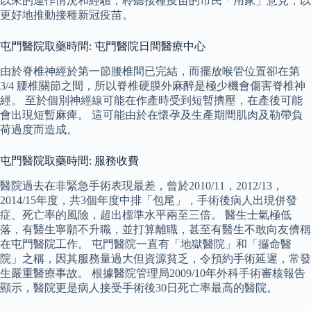
以來的運作情況和經驗，聆聽接種疫苗的市民「用家」意見，以
更好地推動接種新冠疫苗。
屯門醫院取藥時間: 屯門醫院日間醫療中心
由於脊椎神經於第一節腰椎間已完結，而擺放喉管位置卻在第
3/4 腰椎關節之間，所以脊椎硬膜外麻醉是極少機會傷害脊椎神
經。 至於個別神經線可能在作產時受到短暫擠壓，在產後可能
會出現短暫麻痺。 這可能由於在懷孕及生產期間肌肉及勒帶負
荷過度而造成。
屯門醫院取藥時間: 服務收費
醫院過去在非緊急手術表現最差，曾於2010/11，2012/13，
2014/15年度，共3個年度中排「包尾」，手術後病人出現併發
症、死亡率的風險，超出標準水平兩至三倍。 醫生士氣極低
落，有醫生寧願不升職，並打算離職，甚至有醫生不敢向友儕稱
在屯門醫院工作。 屯門醫院一直有「地獄醫院」和「攞命醫
院」之稱，因其服務量過大但資源貧乏，令預約手術延遲，常發
生嚴重醫療事故。 根據醫院管理局2009/10年外科手術審核報告
顯示，醫院更是病人接受手術後30日死亡率最高的醫院。