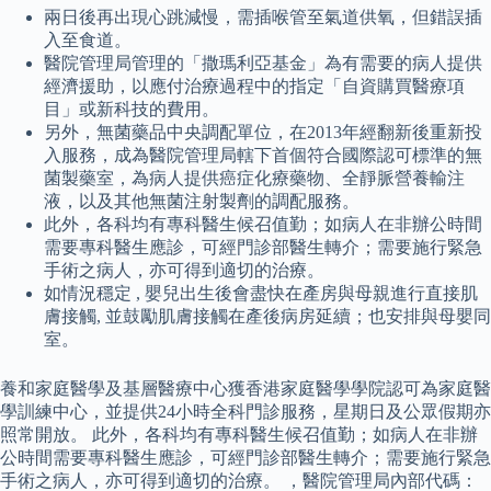
兩日後再出現心跳減慢，需插喉管至氣道供氧，但錯誤插
入至食道。
醫院管理局管理的「撒瑪利亞基金」為有需要的病人提供
經濟援助，以應付治療過程中的指定「自資購買醫療項
目」或新科技的費用。
另外，無菌藥品中央調配單位，在2013年經翻新後重新投
入服務，成為醫院管理局轄下首個符合國際認可標準的無
菌製藥室，為病人提供癌症化療藥物、全靜脈營養輸注
液，以及其他無菌注射製劑的調配服務。
此外，各科均有專科醫生候召值勤；如病人在非辦公時間
需要專科醫生應診，可經門診部醫生轉介；需要施行緊急
手術之病人，亦可得到適切的治療。
如情況穩定 , 嬰兒出生後會盡快在產房與母親進行直接肌
膚接觸, 並鼓勵肌膚接觸在產後病房延續；也安排與母嬰同
室。
養和家庭醫學及基層醫療中心獲香港家庭醫學學院認可為家庭醫
學訓練中心，並提供24小時全科門診服務，星期日及公眾假期亦
照常開放。 此外，各科均有專科醫生候召值勤；如病人在非辦
公時間需要專科醫生應診，可經門診部醫生轉介；需要施行緊急
手術之病人，亦可得到適切的治療。 ，醫院管理局內部代碼：