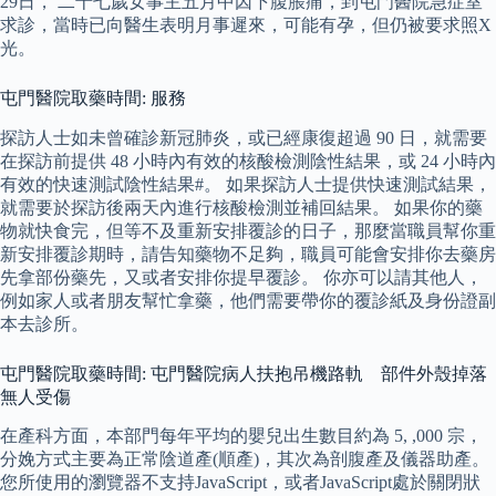
29日， 二十七歲女事主五月中因下腹脹痛，到屯門醫院急症室
求診，當時已向醫生表明月事遲來，可能有孕，但仍被要求照X
光。
屯門醫院取藥時間: 服務
探訪人士如未曾確診新冠肺炎，或已經康復超過 90 日，就需要
在探訪前提供 48 小時內有效的核酸檢測陰性結果，或 24 小時內
有效的快速測試陰性結果#。 如果探訪人士提供快速測試結果，
就需要於探訪後兩天內進行核酸檢測並補回結果。 如果你的藥
物就快食完，但等不及重新安排覆診的日子，那麼當職員幫你重
新安排覆診期時，請告知藥物不足夠，職員可能會安排你去藥房
先拿部份藥先，又或者安排你提早覆診。 你亦可以請其他人，
例如家人或者朋友幫忙拿藥，他們需要帶你的覆診紙及身份證副
本去診所。
屯門醫院取藥時間: 屯門醫院病人扶抱吊機路軌 部件外殼掉落
無人受傷
在產科方面，本部門每年平均的嬰兒出生數目約為 5, ,000 宗，
分娩方式主要為正常陰道產(順產)，其次為剖腹產及儀器助產。
您所使用的瀏覽器不支持JavaScript，或者JavaScript處於關閉狀