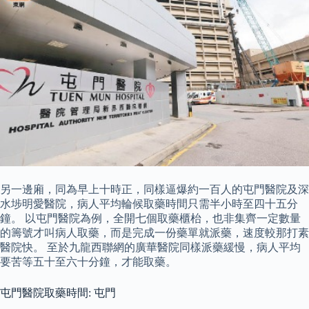
另一邊廂，同為早上十時正，同樣逼爆約一百人的屯門醫院及深
水埗明愛醫院，病人平均輪候取藥時間只需半小時至四十五分
鐘。 以屯門醫院為例，全開七個取藥櫃枱，也非集齊一定數量
的籌號才叫病人取藥，而是完成一份藥單就派藥，速度較那打素
醫院快。 至於九龍西聯網的廣華醫院同樣派藥緩慢，病人平均
要苦等五十至六十分鐘，才能取藥。
屯門醫院取藥時間: 屯門