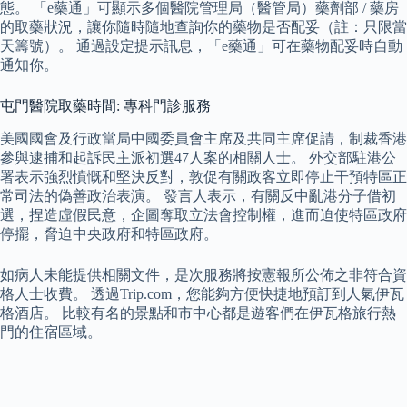
態。 「e藥通」可顯示多個醫院管理局（醫管局）藥劑部 / 藥房
的取藥狀況，讓你隨時隨地查詢你的藥物是否配妥（註：只限當
天籌號）。 通過設定提示訊息，「e藥通」可在藥物配妥時自動
通知你。
屯門醫院取藥時間: 專科門診服務
美國國會及行政當局中國委員會主席及共同主席促請，制裁香港
參與逮捕和起訴民主派初選47人案的相關人士。 外交部駐港公
署表示強烈憤慨和堅決反對，敦促有關政客立即停止干預特區正
常司法的偽善政治表演。 發言人表示，有關反中亂港分子借初
選，捏造虛假民意，企圖奪取立法會控制權，進而迫使特區政府
停擺，脅迫中央政府和特區政府。
如病人未能提供相關文件，是次服務將按憲報所公佈之非符合資
格人士收費。 透過Trip.com，您能夠方便快捷地預訂到人氣伊瓦
格酒店。 比較有名的景點和市中心都是遊客們在伊瓦格旅行熱
門的住宿區域。