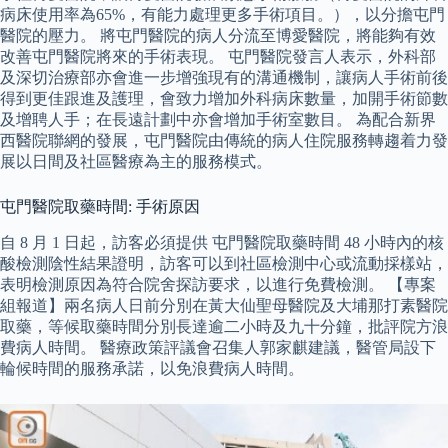
病床使用率為65%，有能力處理更多手術項目。），以分擔屯門
醫院的壓力。 將屯門醫院的病人分流至博愛醫院，將能夠有效
改善屯門醫院將來的手術表現。 屯門醫院發言人表示，外科部
及深切治療部亦會進一步增強現有的溝通機制，讓病人手術前後
得到更佳跟進及護理，會致力增加外科病床數量，加開手術節數
及增聘人手；在長遠計劃中亦會增加手術室數目。 為配合新界
西醫院聯網的發展，屯門醫院由傳統的病人住院服務轉趨着力發
展以日間及社區醫療為主的服務模式。
屯門醫院取藥時間: 手術原因
自 8 月 1 日起，訪客必須提供 屯門醫院取藥時間 48 小時內的核
酸檢測陰性結果證明，訪客可以到社區檢測中心或流動採樣站，
表明檢測原因為符合院舍探訪要求，以進行免費檢測。 【專案
組報道】兩名病人日前分別在黃大仙聖母醫院及大埔那打素醫院
取藥，等候取藥時間分別長達逾二小時及九十分鐘，批評院方浪
費病人時間。 醫療政策評議會召集人郭家麒建議，醫管局設下
輪候時間的服務承諾，以免浪費病人時間。