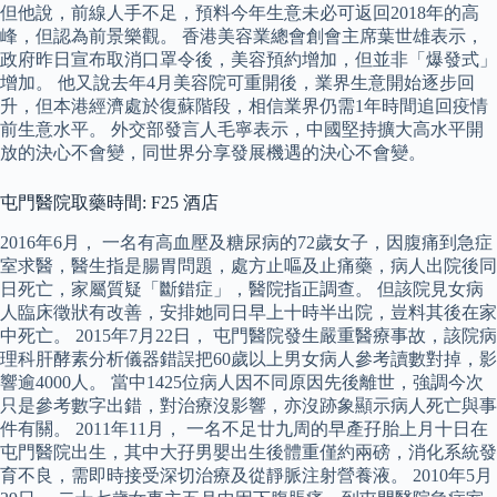
但他說，前線人手不足，預料今年生意未必可返回2018年的高
峰，但認為前景樂觀。 香港美容業總會創會主席葉世雄表示，
政府昨日宣布取消口罩令後，美容預約增加，但並非「爆發式」
增加。 他又說去年4月美容院可重開後，業界生意開始逐步回
升，但本港經濟處於復蘇階段，相信業界仍需1年時間追回疫情
前生意水平。 外交部發言人毛寧表示，中國堅持擴大高水平開
放的決心不會變，同世界分享發展機遇的決心不會變。
屯門醫院取藥時間: F25 酒店
2016年6月， 一名有高血壓及糖尿病的72歲女子，因腹痛到急症
室求醫，醫生指是腸胃問題，處方止嘔及止痛藥，病人出院後同
日死亡，家屬質疑「斷錯症」，醫院指正調查。 但該院見女病
人臨床徵狀有改善，安排她同日早上十時半出院，豈料其後在家
中死亡。 2015年7月22日， 屯門醫院發生嚴重醫療事故，該院病
理科肝酵素分析儀器錯誤把60歲以上男女病人參考讀數對掉，影
響逾4000人。 當中1425位病人因不同原因先後離世，強調今次
只是參考數字出錯，對治療沒影響，亦沒跡象顯示病人死亡與事
件有關。 2011年11月， 一名不足廿九周的早產孖胎上月十日在
屯門醫院出生，其中大孖男嬰出生後體重僅約兩磅，消化系統發
育不良，需即時接受深切治療及從靜脈注射營養液。 2010年5月