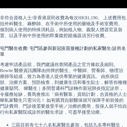
非符合資格人士/非香港居民收費為每次HK$1,190。 上述費用包
括外科醫生、麻醉師、在手術中所使用的藥物及手術室費用。
個別病人使用的特殊消耗品，例如植入物、義製人體器官及裝
置、以及手術中所使用的即棄腹腔鏡儀器須另行收費。
屯門醫生收費: 屯門區參與新冠疫苗接種計劃的私家醫生/診所名
單
考慮申請產品前，我們建議你查閱產品之官方條款及細則。
Bowtie 醫療資訊團隊由持牌的醫生、中醫師、營養師、物理治
療師等組成，致力為香港人提供專業的健康資訊。 由疾病症
狀、治療方案、預防檢查，到健康生活和養生貼士，解答你種種
健康疑問。 睇醫生｜多間普通科門診轉作新冠肺炎指定診所，
令服務短缺，賽馬會推出「病有醫靠」資助計劃，合資格的人士
睇私家醫生只需50元！ 如有購買自願醫保就可保障手術前後的
門診費用、門診後需要接受手術／治療的費用，投保人就不怕自
行向私家醫院或診所的醫生求診，可盡早接受治療。
三區目前有七十八名私家醫生參加，包括九名專科醫生，