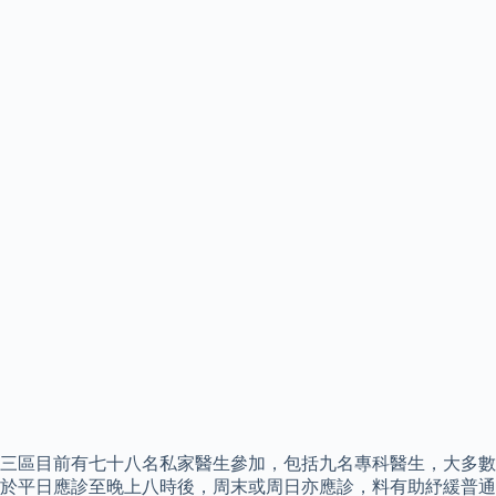
三區目前有七十八名私家醫生參加，包括九名專科醫生，大多數
於平日應診至晚上八時後，周末或周日亦應診，料有助紓緩普通