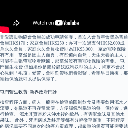
非愛護動物協會會員如成功申請領養，首次入會首年會費為普通
會員HK$170；家庭會員HK$250；亦可一次過支付HK$2,000成
為永久會員，家庭永久會員收費則為HK$3,000。 至於寵物保險
有冇用，當然是因主人而異，有些偏向自然，天生天養的主人，
可能不主張帶寵物看獸醫，那當然沒有買寵物保險的需要。 屯
門醫生收費 但如果你是屬於貓奴或狗奴型的主人，肯定不會忍
心見到「毛孩」受苦，會即刻帶牠們看獸醫，希望早日康復，那
寵物保險就可以提供保障了。
屯門醫生收費: 新界政府門診
檢查程序方面，病人一般需在檢查前限制飲食及需要飲用瀉水／
瀉藥，令腸道不再存留糞便，方便腸鏡對腸道的每一個位置，進
行檢查。 瀉水其實是粉末沖水後的飲品，有雲呢拿味及其他水
果味。 此外，牙周病以及蛀牙等都有分輕微至嚴重，不同程度
的病況需要不同層次的治療方案處理，越嚴重的個案可能需要越