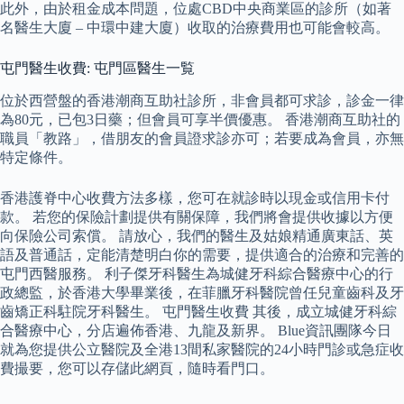
此外，由於租金成本問題，位處CBD中央商業區的診所（如著
名醫生大廈 – 中環中建大廈）收取的治療費用也可能會較高。
屯門醫生收費: 屯門區醫生一覧
位於西營盤的香港潮商互助社診所，非會員都可求診，診金一律
為80元，已包3日藥；但會員可享半價優惠。 香港潮商互助社的
職員「教路」，借朋友的會員證求診亦可；若要成為會員，亦無
特定條件。
香港護脊中心收費方法多樣，您可在就診時以現金或信用卡付
款。 若您的保險計劃提供有關保障，我們將會提供收據以方便
向保險公司索償。 請放心，我們的醫生及姑娘精通廣東話、英
語及普通話，定能清楚明白你的需要，提供適合的治療和完善的
屯門西醫服務。 利子傑牙科醫生為城健牙科綜合醫療中心的行
政總監，於香港大學畢業後，在菲臘牙科醫院曾任兒童齒科及牙
齒矯正科駐院牙科醫生。 屯門醫生收費 其後，成立城健牙科綜
合醫療中心，分店遍佈香港、九龍及新界。 Blue資訊團隊今日
就為您提供公立醫院及全港13間私家醫院的24小時門診或急症收
費撮要，您可以存儲此網頁，隨時看門口。