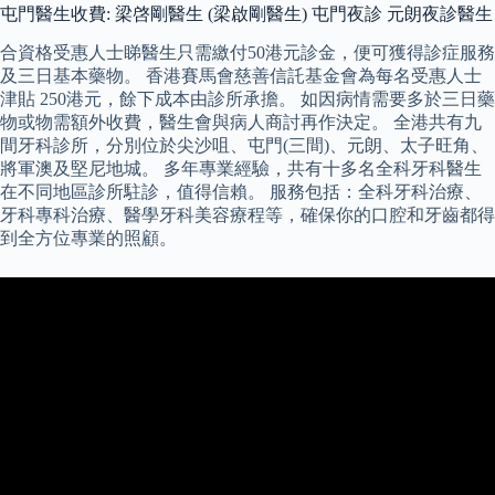
屯門醫生收費: 梁啓剛醫生 (梁啟剛醫生) 屯門夜診 元朗夜診醫生
合資格受惠人士睇醫生只需繳付50港元診金，便可獲得診症服務
及三日基本藥物。 香港賽馬會慈善信託基金會為每名受惠人士
津貼 250港元，餘下成本由診所承擔。 如因病情需要多於三日藥
物或物需額外收費，醫生會與病人商討再作決定。 全港共有九
間牙科診所，分別位於尖沙咀、屯門(三間)、元朗、太子旺角、
將軍澳及堅尼地城。 多年專業經驗，共有十多名全科牙科醫生
在不同地區診所駐診，值得信賴。 服務包括：全科牙科治療、
牙科專科治療、醫學牙科美容療程等，確保你的口腔和牙齒都得
到全方位專業的照顧。