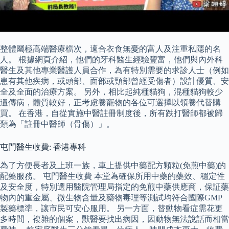
整體屬極高端醫療檔次，適合衣食無憂的富人及注重私隱的名
人。 根據網頁介紹，他們的牙科醫生經驗豐富，他們與內外科
醫生及其他專業醫護人員合作，為有特別需要的求診人士（例如
患有其他疾病，或頭部、面部或頸部曾經受傷者）設計優質、安
全及全面的治療方案。 另外，相比起純種貓狗，混種貓狗較少
遺傳病，體質較好，正考慮養寵物的各位可選擇以領養代替購
買。 在香港，自從實施中醫註冊制度後，所有跌打醫師都被歸
類為「註冊中醫師（骨傷）」。
屯門醫生收費: 香港專科
為了方便長者及上班一族，車上提供中藥配方顆粒(免煎中藥)的
配藥服務。 屯門醫生收費 本堂為確保所用中藥的藥效、穩定性
及安全度，特別選用醫院管理局指定的免煎中藥供應商，保証藥
物內的重金屬、微生物含量及藥物毒理等測試均符合國際GMP
製藥標準，讓市民可安心服用。 另一方面，替動物看症需花更
多時間，複雜的個案，獸醫要找出病因，因動物無法說話而相當