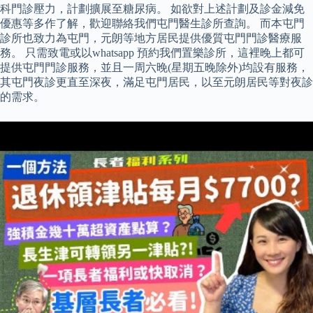
科門診壓力，計劃擴展至糖尿病。 如欲對上述計劃及診金減免
優惠等多作了解，歡迎聯絡我們屯門醫生診所查詢。 而本屯門
診所也致力為屯門，元朗等地方居民提供優質屯門門診醫療服
務。 只需致電或以whatsapp 預約我們置樂診所，這裡晚上都可
提供屯門門診服務，並且一周六晚(星期五晚除外)均設有服務，
其屯門夜診更直至深夜，滿足屯門居民，以至元朗居民等對夜診
的需求。