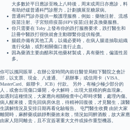
大多數於平日應診至晚上八時後，周末或周日亦應診，料
有助紓緩普通科門診壓力，計劃擴展至糖尿病。
普通科門診亦提供一般護理服務，例如：藥物注射、流感
疫苗注射、子宮頸癌疫苗(HPV疫苗)注射及換藥服務。
你只需要在 Toby 上發布你的跌打服務要求，跌打醫生和
註冊中醫跌打很快就會主動聯繫你提供報價。
腸鏡亦備有其他工具，以備必要時，在病人腸道抽取組織
進行化驗，或對相關傷口進行止血。
因為藥酒主要由醋和其他藥材製成，具有藥性，偏溫性居
多。
你可以攜同賬單，在辦公室時間內前往醫管局轄下醫院之會計
部，以支票、現金、八達通、「易辦事」或信用卡（VISA、
MasterCard、銀聯卡、JCB）付款。 另外，有極少極少部分的
人，或會出現傷口爆開，令大解時，出現大規模的痾血現象。
如遇到這種情況，大家應向相關檢查中心即時求醫，處理內傷。
病人醒來後，需先回病房休息，待精神回復後，才見醫生，讓醫
生講解情況及安排日期再看化驗報告。 屯門醫生收費 由於大家
離開時，麻醉藥或鎮靜劑藥效未散，情況如同醉酒般，故大家應
由家人陪同離去，且不宜簽署重大文件或操作重型機器。