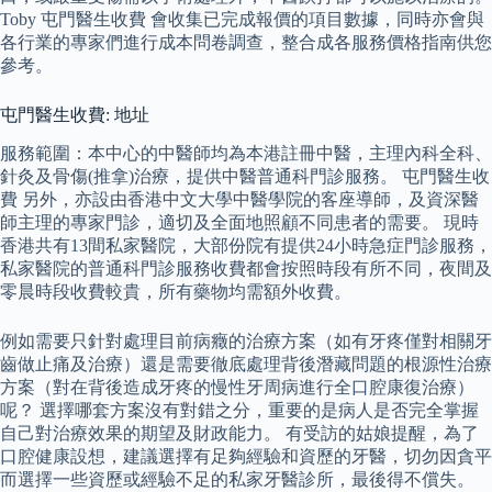
Toby 屯門醫生收費 會收集已完成報價的項目數據，同時亦會與
各行業的專家們進行成本問卷調查，整合成各服務價格指南供您
參考。
屯門醫生收費: 地址
服務範圍：本中心的中醫師均為本港註冊中醫，主理內科全科、
針灸及骨傷(推拿)治療，提供中醫普通科門診服務。 屯門醫生收
費 另外，亦設由香港中文大學中醫學院的客座導師，及資深醫
師主理的專家門診，適切及全面地照顧不同患者的需要。 現時
香港共有13間私家醫院，大部份院有提供24小時急症門診服務，
私家醫院的普通科門診服務收費都會按照時段有所不同，夜間及
零晨時段收費較貴，所有藥物均需額外收費。
例如需要只針對處理目前病癥的治療方案（如有牙疼僅對相關牙
齒做止痛及治療）還是需要徹底處理背後潛藏問題的根源性治療
方案（對在背後造成牙疼的慢性牙周病進行全口腔康復治療）
呢？ 選擇哪套方案沒有對錯之分，重要的是病人是否完全掌握
自己對治療效果的期望及財政能力。 有受訪的姑娘提醒，為了
口腔健康設想，建議選擇有足夠經驗和資歷的牙醫，切勿因貪平
而選擇一些資歷或經驗不足的私家牙醫診所，最後得不償失。