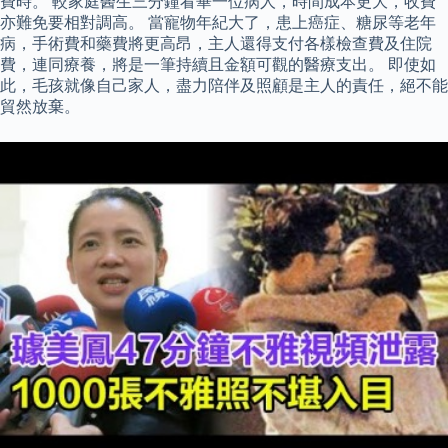
費時。 較家庭醫生三分鐘看畢一位病人，時間成本更大，收費
亦難免要相對調高。 當寵物年紀大了，患上癌症、糖尿等老年
病，手術費和藥費將更高昂，主人還得支付各樣檢查費及住院
費，連同療養，將是一筆持續且金額可觀的醫療支出。 即使如
此，毛孩就像自己家人，盡力陪伴及照顧是主人的責任，絕不能
貿然放棄。