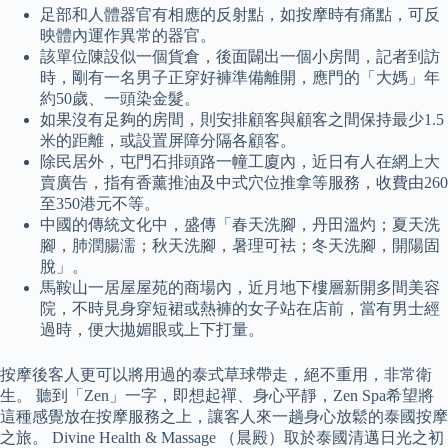
足部和人體器官有相應的反射點，如按摩時有痛點，可反
映體內運作異常的器官。
該單位陳設似一個貨倉，後面闢出一個小房間，記者到訪
時，剛有一名男子正穿好褲準備離開，應門的「大媽」年
約50歲、一頭染金髮。
如果沒有足夠的房間，則安排顧客與顧客之間保持最少1.5
米的距離，或設置屏障分隔各顧客。
除民居外，屯門石排頭路一幢工廈內，近日有人在網上大
賣廣告，指有香薰推油及中式穴位推拿等服務，收費由260
至350港元不等。
中國的傳統文化中，盛傳「春天洗腳，丹田溫灼；夏天洗
腳，肺潤腸濡；秋天洗腳，暑理可袪；冬天洗腳，開陽固
脫」。
馬鞍山一居屋屋苑的商場內，近月地下樓層新開多間美容
院，不時見身穿短裙或熱褲的女子站在店前，當有男士經
過時，便大拋媚眼或上下打量。
按摩後客人更可以將用過的泰式草球帶走，絕不重用，非常衛
生。 聽到「Zen」一字，即想起禪、身心平靜，Zen Spa希望將
這種感覺放在按摩服務之上，讓客人來一趟身心放鬆的泰國按摩
之旅。 Divine Health & Massage （晨殿）取於泰國清邁日光之初