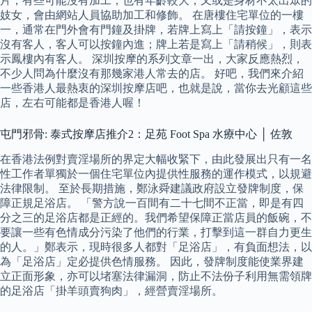
片，有些可能沒有加工，也有年齡較大，又或是身材不太出眾的
妓女，會由網站人員協助加工和修飾。 在唐樓住宅單位的一樓
一，通常在門外會有門鐘及掛牌，若牌上寫上「請按鐘」，表示
沒有客人，客人可以按鐘內進；牌上若是寫上「請稍候」，則表
示鳳樓內有客人。 深圳按摩的系列文章一出，大家反應熱烈，
不少人問為什麼沒有那幾家港人常去的店。 好吧，我們來介紹
一些香港人最熱衷的深圳按摩店吧，也就是說，當你去光顧這些
店，左右可能都是香港人喔！
屯門邪骨: 泰式按摩店推介2：足苑 Foot Spa 水療中心 │ 佐敦
在香港法例對賣淫場所的界定大幅收緊下，由此發展出只有一名
性工作者單獨於一個住宅單位內提供性服務的運作模式，以規避
法律限制。 至於長期措施，鄭泳舜建議政府設立發牌制度，保
障正規足浴店。 「警方說一百間有二十七間不正當，即是有四
分之三的足浴店都是正經的。我們希望保障正當店員的飯碗，不
要讓一些有色情成分污染了他們的行業，打擊到這一群自力更生
的人。」鄭表示，現時很多人都對「足浴店」，有負面想法，以
為「足浴店」定必提供色情服務。 因此，發牌制度能使業界建
立正面形象，亦可以堵塞法律漏洞，防止不法份子利用無需領牌
的足浴店「掛羊頭賣狗肉」，經營賣淫場所。