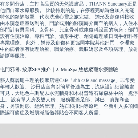
有多間分店，主打高品質的天然護膚品，THANN Sanctuary正是
他們自家水療服務。 比較特別的是，在療程完結時會加入充滿
特色的頌缽敲擊，代表洗滌心靈之旅完結。 矯形及創傷科接收
由本院急症室送到的、門診或別的醫院轉介而至的病人，入住本
部門計有男骨科、女骨科、兒童骨科或康復科設置的病床；部門
設有住院治療、專科門診、矯形手術、創傷處理或日間手術科等
專業理療。 此外，矯形及創傷科更協同本院其他部門，令理療
中的病者享有物理治療、職業治療、義肢矯形及各項病理、放射
診斷等服務。
屯門邪骨: 按摩SPA推介｜2. MiraSpa 悠然縱寵水療體驗
藝人蘇麗珊主理的按摩店連Cafe「shh cafe and massage」非常受
年輕人歡迎。 沙田店室內以簡單舒適為主，流線設計細節隨處
可見，大地色主調配以水泥牆身和木材營造石屎森林中的一處淨
土。 設有單人房及雙人房，服務覆蓋足部、淋巴、肩頸和全
身，另設刮痧、經絡管理、熱石和推油等療程，全新引入多項國
際認可痛症及增肌減脂儀器貼合不同客人所需。