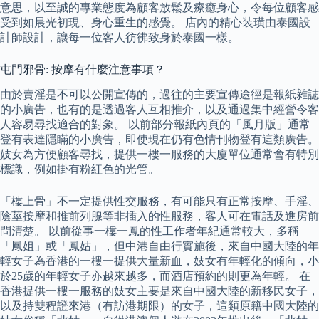
意思，以至誠的專業態度為顧客放鬆及療癒身心，令每位顧客感
受到如晨光初現、身心重生的感覺。 店內的精心装璜由泰國設
計師設計，讓每一位客人彷彿致身於泰國一樣。
屯門邪骨: 按摩有什麼注意事項？
由於賣淫是不可以公開宣傳的，過往的主要宣傳途徑是報紙雜誌
的小廣告，也有的是透過客人互相推介，以及通過集中經營令客
人容易尋找適合的對象。 以前部分報紙內頁的「風月版」通常
登有表達隱瞞的小廣告，即使現在仍有色情刊物登有這類廣告。
妓女為方便顧客尋找，提供一樓一服務的大廈單位通常會有特別
標識，例如掛有粉紅色的光管。
「樓上骨」不一定提供性交服務，有可能只有正常按摩、手淫、
陰莖按摩和推前列腺等非插入的性服務，客人可在電話及進房前
問清楚。 以前從事一樓一鳳的性工作者年紀通常較大，多稱
「鳳姐」或「鳳姑」，但中港自由行實施後，來自中國大陸的年
輕女子為香港的一樓一提供大量新血，妓女有年輕化的傾向，小
於25歲的年輕女子亦越來越多，而酒店預約的則更為年輕。 在
香港提供一樓一服務的妓女主要是來自中國大陸的新移民女子，
以及持雙程證來港（有訪港期限）的女子，這類原籍中國大陸的