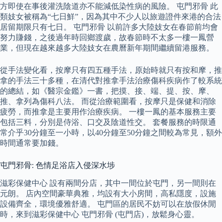
方即使在事後灌洗陰道亦不能減低染性病的風險。 屯門邪骨 此
類妓女被稱為“七日鮮”，因為其中不少人以旅遊證件來港的合法
居留期限只有七日。 屯門邪骨 以前許多大陸妓女在春節前均會
努力賺錢，之後過年時回鄉渡歲，故春節時不太多一樓一鳳營
業，但現在越來越多大陸妓女在農曆新年期間繼續留港服務。
從手法變化看，按摩只有四五種手法，原始時就只有按和摩，推
拿的手法三十多種，在清代對推拿手法治療傷科疾病作了較系統
的總結，如《醫宗金鑑》一書，把摸、接、端、提、按、摩、
推、拿列為傷科八法。 而從治療範圍看，按摩只是保健和消除
疲勞，而推拿是主要用作治療疾病。 一樓一鳳的基本服務主要
包括三料，分別是侍浴、口交及陰道性交。 套餐服務的時限通
常介乎30分鐘至一小時，以40分鐘至50分鐘之間較為常見，額外
時間通常要加錢。
屯門邪骨: 色情足浴店入侵深水埗
滋彩保健中心 設有兩間分店，其中一間位於屯門，另一間則在
元朗。 店內空間豪華典雅，均設有大小房間，高私隱度，設施
設備齊全，環境優雅舒適。 屯門區的居民不妨可以在放假休閒
時，來到滋彩保健中心 屯門邪骨 (屯門店)，放鬆身心靈。