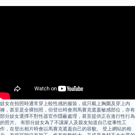
妓女在拍照時通常穿上較性感的服裝，或只載上胸圍及穿上內
褲，甚至是全裸拍照，但登出時會用馬賽克遮蓋敏感部位，亦有
部分妓女選擇不對性器官作隱蔽處理，甚至提供正在進行性行為
的照片。 有部分妓女為了不讓家人及親友知道自己從事性工
作，在登出相片時會以馬賽克遮蓋自己的容貌。 登上網站的相