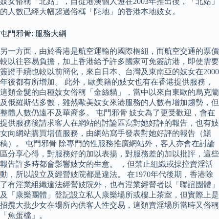
妓女俗稱「北姑」，自從港澳個人遊在2003年推出後，「北姑」
的人數已經大幅超過俗稱「陀地」的香港本地妓女。
屯門邪骨: 服務大綱
另一方面，由於香港是航空運輸的國際樞紐，而航空交通的票價
較以往容易負擔，加上香港給予許多國家可免簽訪港，即使需要
簽證手續也較以前簡化，來自日本、台灣及東南亞的妓女在2000
年後都有所增加。 此外，歐美籍的妓女也有在香港提供服務，
這類金髮的白種妓女俗稱「金絲貓」，當中以來自東歐的烏克蘭
及俄羅斯佔多數，雖然歐美妓女來港服務的人數有增加趨勢，但
整體人數仍遠不及華裔多。 屯門邪骨 妓女為了更受歡迎，會在
提供服務後請求客人在網站的討論區寫對她好評的報告，也有妓
女向網站購買增值服務，由網站寫手發表對她好評的報告（鱔
稿）。 屯門邪骨 除專門的性服務推廣網站外，客人亦會在討論
區分享心得，對服務好的加以表揚，對服務差的加以批評，這些
報告許多時都會影響妓女的生意。 ，但禁止組織或操控賣淫活
動，所以設立及經營妓院都是違法。 在1970年代後期，香港除
了有淫業組織違法經營妓院外，也有淫業經營者以「聯誼團體」
及「康樂團體」登記設立私人康樂場所或樓上茶室，但實際上是
招攬大批少女在場所內供客人性交易，這類賣淫場所當時又俗稱
「魚蛋檔」。