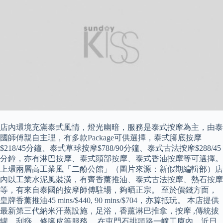
店內環境充滿泰式風情，燈光幽暗，服務是泰式按摩為主，由泰
國師傅親自主理，有多款Package可供選擇，泰式腳底按摩
$218/45分鐘、泰式草球按摩$788/90分鐘、泰式古法按摩$288/45
分鐘，亦有淋巴按摩、泰式頭部按摩、泰式香油按摩等可選擇。
上環兩層高工業風「二酚公館」（圖片來源：新假期編輯部）店
內以工業水泥風裝潢，有齊香薰推油、泰式古法按摩、熱石按摩
等，有來自泰國的按摩師傅駐場，夠晒正宗。 至於價錢方面，
皇牌香薰推油45 mins/$440, 90 mins/$704，亦算抵玩。 本店提供
最新第三代納米汗蒸設施，足浴，香薰淋巴推拿，按摩 ,傳統拔
罐，刮痧，修腳皮等服務。 在屯門石排頭路一幢工廈內，近日