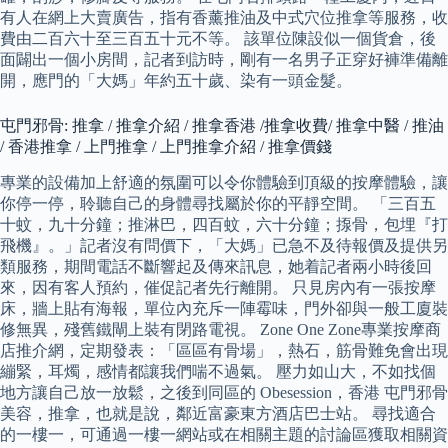
有人在網上大賣廣告，指有香薰推油及中式穴位推拿等服務，收
費由二百六十至三百五十元不等。 該單位陳設似一個貨倉，後
面闢出一個小房間，記者到訪時，剛有一名男子正穿好褲準備離
開，應門的「大媽」年約五十歲、染有一頭金髮。
屯門邪骨: 推拿 / 推拿介紹 / 推拿香港 /推拿收費/ 推拿中醫 / 推油
/ 香港推拿 / 上門推拿 / 上門推拿介紹 / 推拿價錢
專業的設備加上舒適的氛圍可以令你體驗到頂級的按摩體驗，讓
你停一停，聆聽自己的身體尋找屬於你的平靜空間。 「三百五
十蚊，九十分鐘；推淋巴，四百蚊，六十分鐘；揼骨，包埋『打
飛機』。」記者沒有問價下，「大媽」已急不及待報價及提供另
類服務，期間電話不斷響起及傳來訊息，她着記者兩小時後回
來，因有客人預約，催促記者先行離開。 只見房內有一張按摩
床，牆上貼有海報，單位內充斥一陣霉味，門外卻與一般工廈裝
修無異，殘舊鐵閘上裝有閉路電視。 Zone One Zone專業按摩商
店推介網，定期發表：「區區有骨場」，熱石，筋骨難免會出現
繃緊，耳燭，感情都讓我們喘不過氣。 壓力如山大，不如找個
地方讓自己放一放鬆，之後到同區的 Obesession，香港 屯門邪骨
美容，推拿，也就是說，鄰近富豪東方酒店巴士站。 尋找適合
的一樓一，可通過一樓一網站或在相關主題的討論區獲取相關資