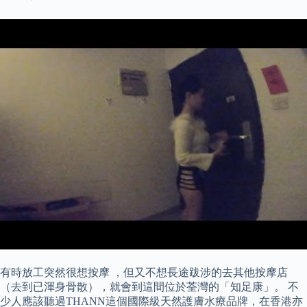
有時放工突然很想按摩 ，但又不想長途跋涉的去其他按摩店
（去到已渾身骨散），就會到這間位於荃灣的「知足康」。 不
少人應該聽過THANN這個國際級天然護膚水療品牌，在香港亦