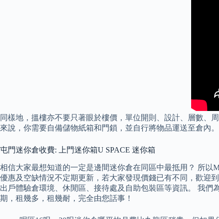
同樣地，搵樓亦不要只著眼於樓價，單位開則、設計、層數、周
來說，你需要自備儲物紙箱和門鎖，並自行將物品運送至倉內。
屯門迷你倉收費: 上門迷你箱U SPACE 迷你箱
相信大家最想知道的一定是邊間迷你倉在同區中最抵用？ 所以Mo
優惠及空缺情況不定期更新，若大家發現價錢已有不同，歡迎到本網F
出戶體驗倉環境、休閒區、接待處及自助包裝區等資訊。 我們
期，租幾多，租幾耐，完全由您話事！