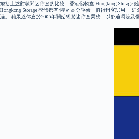
總括上述對數間迷你倉的比較，香港儲物室 Hongkong St
Hongkong Storage 整體都有4星的高分評價，值得
遜。 蘋果迷你倉於2005年開始經營迷你倉業務，以舒適環境