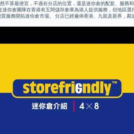
orage 雖然不算最便宜，不過在分店的位置，還是迷你倉的配套、
租客試用。 紅盒迷你倉團隊在香港有五間儲存倉庫為港人提供服務，但
及優質服務開拓迷你倉市場。 分店已經遍佈香港、九龍及新界，