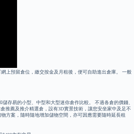
網上預留倉位，繳交按金及月租後，便可自助進出倉庫。 一般
果和儲存易的小型、中型和大型迷你倉作比較。 不過各倉的價錢、
供迷你倉推薦及推介精選倉，設有3D實景技術，讓您安坐家中及足不
儲物方案，隨時隨地增加儲物空間，亦可因應需要隨時延長租