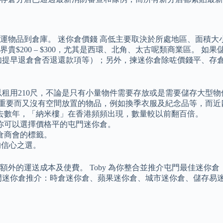
物品到倉庫。 迷你倉價錢 高低主要取決於所處地區、面積大小
$200 – $300，尤其是西環、北角、太古呢類商業區。 
如提早退倉會否退還款項等）；另外，揀迷你倉除咗價錢平、存
以租用210尺，不論是只有小量物件需要存放或是需要儲存大型
太重要而又沒有空間放置的物品，例如換季衣服及紀念品等，而近
去數年，「納米樓」在香港頻頻出現，數量較以前翻百倍。
你可以選擇價格平的屯門迷你倉。
倉商會的標籤。
您的信心之選。
外的運送成本及使費。 Toby 為你整合並推介屯門最佳迷你
門迷你倉推介：時倉迷你倉、蘋果迷你倉、城市迷你倉、儲存易迷