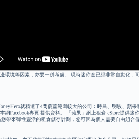
邊環境等因素，亦要一併考慮。 現時迷你倉已經非常自動化，可
neyHero就精選了4間覆蓋範圍較大的公司：時昌、明駿、蘋
acebook專頁 提供資料。 「蘋果」網上租倉 eStore提
為您帶來彈性靈活的租倉儲存計劃，您可因為個人需要自由組合