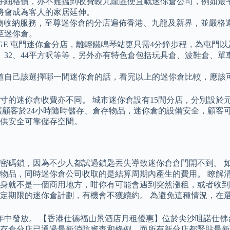
果仔細格價，亦不難搵到收費較九龍區便宜嘅迷你倉公司，例如最平
將會成為客人的家居廷伸。
迷你倉儲物收納服務，至尊迷你倉的分店遍佈香港、九龍及新界，並嚴
至迷你倉。
ORAGE 屯門迷你倉分店，離輕鐵鳴琴站更只需4分鐘步程，為屯
、32、44平方呎等等，另外亦有特色倉包括玩具倉、波鞋倉、單
道自己該選擇哪一間迷你倉的話，看完以上的迷你倉比較，應該
寸的迷你倉收費亦不同。 城市迷你倉設有15間分店，分別設於
讓顧客於24小時隨時儲存、倉存物品，迷你倉的設備安全，顧客
供安全可靠儲存空間。
密碼鎖，因為不少人都試過鎖匙丟失導致迷你倉倉門開不到。 
的物品，同時迷你倉公司收取的是結算周期內產生的費用。 瞭解
身就不是一個商用地方，咁你有可能會遇到突然漲租，或者收到
定期限的迷你倉計劃，有機會不獲續約。 為避免這種情況，在
年中發放。 【香港仕德福山景酒店月租優惠】位於尖沙咀諾仕佛台
自存倉分店已通過最新消防審查和條例，而所有新分店都緊貼最