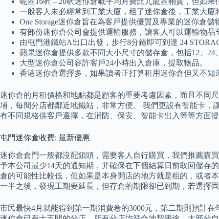
呢區16呎 – 20呎迷你倉嘅平均月費比九龍區稍貴，但如
一般客人未必經常到工業大廈，租了迷你倉後，工業大廈
One Storage迷你倉旨在為客戶提供優質及專業的
有部份迷你倉公司會提供運輸服務，讓客人可以運輸物品
由屯門港鐵站A出口出發，步行8分鐘即可到達 24 ST
蘋果迷你倉提供多款不同大小尺寸的儲存倉，包括12、24
大型迷你倉公司容許客戶24小時出入倉庫，提取物品。
香港迷你倉選擇多，如果讀者正打算租用迷你倉但又不知
迷你倉的月租價格和地點都是顧客的重要考慮因素，而且不同尺
埔，每間分店都鄰近地鐵站，非常方便。 我們更設有智能卡，
有不同規格供客戶選擇，在消防、保安、智能卡出入等等方面提
屯門迷你倉收費: 最新優惠
迷你倉倉門一般都沒配鎖頭，需要客人自行購買，我們推薦購買
予本公司最少14天的通知期，并確保在下個結算日前取回儲存
倉的可能性比較低，但如果是本身開店的地方就是租的，或者本
一半之後，發現工期要延長，但存倉的期限卻已到期，若選擇固
市民最快4月就能得到第一期消費卷的3000元，第二期則預計在
迷你倉已有十五間的分店，所有分店均符合地契用途，大部分