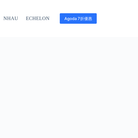
NHAU
ECHELON
Agoda 7折優惠