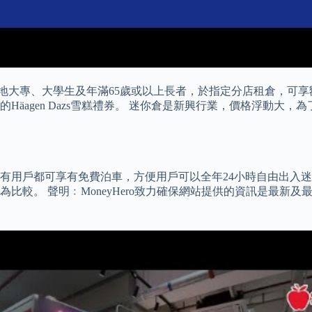
大專、大學生及年滿65歲或以上長者，於指定分店租倉，可享額外
的Häagen Dazs雪糕禮券。 迷你倉是新興行業，價格浮動
有用戶都可享有免費泊車，方便用戶可以全年24小時自由出入迷
比較。 聲明﹕MoneyHero致力確保網站提供的資訊是最新