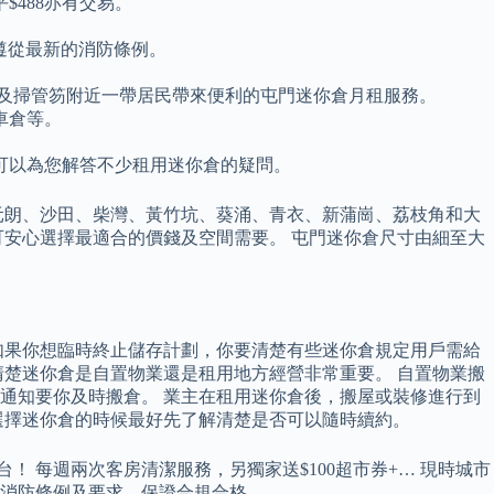
$488亦有交易。
格遵從最新的消防條例。
門以及掃管笏附近一帶居民帶來便利的屯門迷你倉月租服務。
車倉等。
可以為您解答不少租用迷你倉的疑問。
元朗、沙田、柴灣、黃竹坑、葵涌、青衣、新蒲崗、荔枝角和大
可安心選擇最適合的價錢及空間需要。 屯門迷你倉尺寸由細至大
如果你想臨時終止儲存計劃，你要清楚有些迷你倉規定用戶需給
清楚迷你倉是自置物業還是租用地方經營非常重要。 自置物業搬
通知要你及時搬倉。 業主在租用迷你倉後，搬屋或裝修進行到
選擇迷你倉的時候最好先了解清楚是否可以隨時續約。
！ 每週兩次客房清潔服務，另獨家送$100超市券+… 現時城市
新消防條例及要求，保證合規合格。