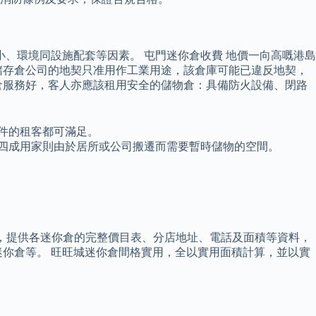
、環境同設施配套等因素。 屯門迷你倉收費 地價一向高嘅港島
如果儲存倉公司的地契只准用作工業用途，該倉庫可能已違反地契，
倉服務好，客人亦應該租用安全的儲物倉：具備防火設備、閉路
物件的租客都可滿足。
四成用家則由於居所或公司搬遷而需要暫時儲物的空間。
倉，提供各迷你倉的完整價目表、分店地址、電話及面積等資料，
你倉等。 旺旺城迷你倉間格實用，全以實用面積計算，並以實