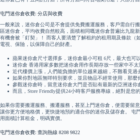
屯門迷你倉收費: 分店與收費
一般來說，迷你倉公司是不會提供免費搬運服務，客戶需自行搬運
區迷你倉，平均收費自然較高，面積相同嘅迷你倉普遍比九龍新界貴
有機會被「釘契」！ 而客人要清楚了解租約的租用期及條款（
電視、保險，以保障自己的財產。
蘋果迷你倉尺寸選擇多，迷你倉最小可租 6尺，最大也可
迷你倉 香港用家多數把迷你倉用作長期存放一些家中不
近代樓價上漲，人們能負擔的單位越來越細，不難看見過
如果你對地區無咩特別要求，並且物品不經常使用，那麼
參觀迷你倉時，留意迷你倉大門是否貼有最新的亞洲迷你
而且，Store Friendly提供24小時客戶服務專線，絕對是
如果你需要搬運服務、搬遷服務，甚至上門迷你倉，便需要留意額
讓你更方便地格價，更快捷地預約適合你的迷你及儲存倉。 屯
用面積計算租金，明碼實價。
屯門迷你倉收費: 查詢熱線 8208 9822