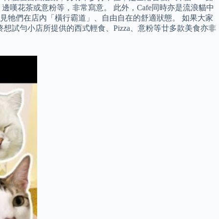
邊嘆花茶或意粉等，非常寫意。 此外，Cafe同時亦是流浪貓中
，盡見牠們在店內「橫行霸道」、自由自在的舒適狀態。 如果大家
想試勻小店所提供的西式輕食、Pizza、意粉等廿多款美食亦非