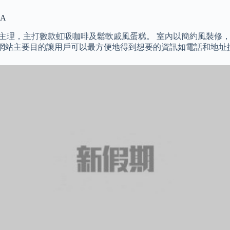
A
，由著名咖啡師主理，主打數款虹吸咖啡及鬆軟戚風蛋糕。 室內以簡約
能，本網站主要目的讓用戶可以最方便地得到想要的資訊如電話和地