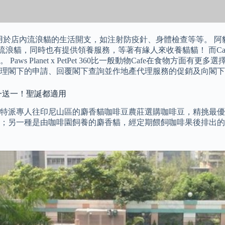
，用於店內流浪貓的生活開支，如注射防疫針、身體檢查等等。 阿
織收留流浪貓，同時也有提供領養服務，等著有緣人來收養貓貓！ 而Ca
s Planet x PetPet 360比一般動物Cafe在食物方
理閣下的申請、回覆閣下查詢並作地產代理服務的促銷及向閣下
買一送一！聖誕都適用
特派專人往印尼山區的麝香貓咖啡豆農莊選購咖啡豆，精挑最優
；另一種是由咖啡園飼養的麝香貓，經定期餵飼咖啡果後排出的