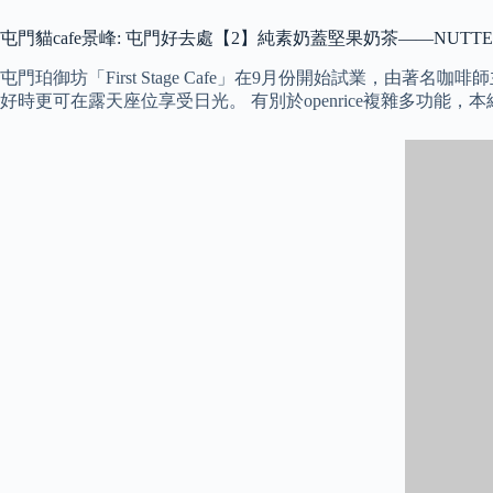
屯門貓cafe景峰: 屯門好去處【2】純素奶蓋堅果奶茶——NUTTE
屯門珀御坊「First Stage Cafe」在9月份開始試業
好時更可在露天座位享受日光。 有別於openrice複雜多功