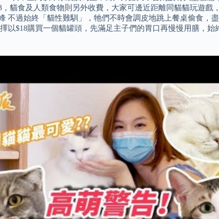
48，貓食及人類食物則另外收費，大家可邊近距離同貓貓玩遊戲，
afe景峰 不過始終「貓性難馴」，牠們不時會調皮地跳上餐桌偷食
以$18購買一個貓罐頭，先滿足主子們的胃口再慢慢用膳，始終