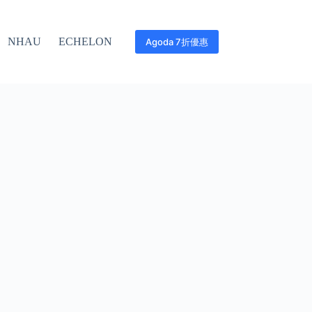
NHAU
ECHELON
Agoda 7折優惠