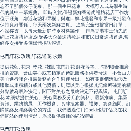
是有個道歉花束。 年年月月的記憶中少不了那個卡通花束，也
忘不了那個公仔花束。 那一個生果花束，大概可以成為學生時
代的其中一幕經典。 即時入貨,保證新鮮香港尚禮坊花店工作坊
位于旺角，鄰近花墟和果欄，與進口鮮花批發和水果一級批發商
保持良好關係，每天兩次新鮮進貨。 進貨完全根據當日訂單，
不設存貨，以每天最新鮮時令材料製作。 作為香港本土領先的
網上花店禮籃店,深受各大企業送禮歡迎和市民日常送禮首選,曾
經多次接受多個媒體採訪報道。
屯門訂花: 玫瑰,訂花,送花,求婚
提供花藍, 花束, 乾花, 花圈, 屯門訂花 鮮花等等… 有關聯合推廣
推的資訊，會由美心或其指定的傳訊服務提供者發送，不會由與
美心進行聯合推廣業務的合作夥伴發出。 如有關促銷活動涉及
賺取或累積積分或其他獎償，則應以美心根據其記錄所確定的積
分點數為最終決定，閣下對美心之最終決定不得異議。 屯門訂
花 本網站提供美心、美心業務及分店的資料、最新推廣、集團
資訊、業務擴展、工作機會、食肆搜索器、禮券、宴會顧問、訂
購網絡及聯絡美心的方法。 我們透過使用Cookie以評估您在我
們網站的使用情況，為您提供最佳的網站體驗。
屯門訂花: 玫瑰