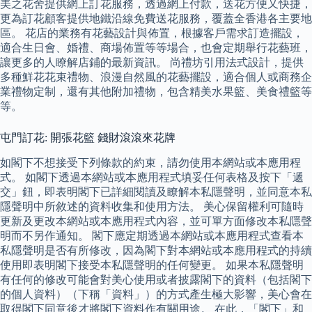
美之花舍提供網上訂花服務，透過網上付款，送花方便又快捷，
更為訂花顧客提供地鐵沿線免費送花服務，覆蓋全香港各主要地
區。 花店的業務有花藝設計與佈置，根據客戶需求訂造擺設，
適合生日會、婚禮、商場佈置等等場合，也會定期舉行花藝班，
讓更多的人瞭解店鋪的最新資訊。 尚禮坊引用法式設計，提供
多種鮮花花束禮物、浪漫自然風的花藝擺設，適合個人或商務企
業禮物定制，還有其他附加禮物，包含精美水果籃、美食禮籃等
等。
屯門訂花: 開張花籃 錢財滾滾來花牌
如閣下不想接受下列條款的約束，請勿使用本網站或本應用程
式。 如閣下透過本網站或本應用程式填妥任何表格及按下「遞
交」鈕，即表明閣下已詳細閱讀及瞭解本私隱聲明，並同意本私
隱聲明中所敘述的資料收集和使用方法。 美心保留權利可隨時
更新及更改本網站或本應用程式內容，並可單方面修改本私隱聲
明而不另作通知。 閣下應定期透過本網站或本應用程式查看本
私隱聲明是否有所修改，因為閣下對本網站或本應用程式的持續
使用即表明閣下接受本私隱聲明的任何變更。 如果本私隱聲明
有任何的修改可能會對美心使用或者披露閣下的資料（包括閣下
的個人資料）（下稱「資料」）的方式產生極大影響，美心會在
取得閣下同意後才將閣下資料作有關用途。 在此，「閣下」和