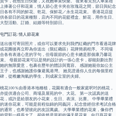
賀卡，祝他生日快樂，又祝她畢業快樂。 後來看見別人畢業禮
上捧著公仔和花束，情人節心意卡夾在玫瑰花之間，節日與紀念
日各有不同的鮮花、乾花、保鮮花／永生花花束。 香港花店提
供各節日的花束種類，店內不同的花籃禮盒、鮮花，用作生日、
大型活動、訂婚、結婚等特別節日。
屯門訂花: 情人節花束
送出後可寄回照片，或你可以要求先到我們紅磡的門市看過花牌
或花圈後再立即為你送出（限紅磡區）花牌簡易程序。 不同場
合各有表達心意的字句，但母親節的心意卡總是那個康乃馨花
束。 母親節花束可以是簡約設計的一張心意卡，卻能刻劃出對
她的無限愛意，包裹在歷年的體諒與寬容。 感謝她寵你如公主
王子，也感謝她護你像避風港灣。 她見證過你人生的每個里程
碑，從稚嫩淘氣的學生，到成家立室的夫婦。
桃花100％由香港本地種植，花園有適合一般家庭呎吋的桃花，
亦提供適合公司、商場及屋苑的中、大花。 第一次認真的送
花，或許是給朋友的小花束，生日、表演、比賽。 中學畢業禮
的迷你花束，可能是前程似錦的同義詞，紀念曾經但求考試合格
的通宵，也希望彼此的友誼萬歲。 大學畢業禮的花束，像你們
的背影一樣長大了，卻依然是當初的滿天星花束、向日葵花束、