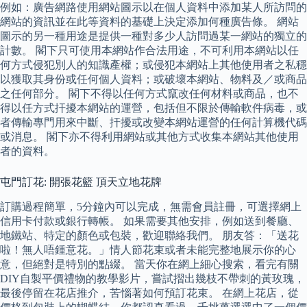
例如：廣告網路使用網站圖示以在個人資料中添加某人所訪問的
網站的資訊並在此等資料的基礎上決定添加何種廣告條。 網站
圖示的另一種用途是提供一種對多少人訪問過某一網站的獨立的
計數。 閣下只可使用本網站作合法用途，不可利用本網站以任
何方式侵犯別人的知識產權；或侵犯本網站上其他使用者之私穩
以獲取其身份或任何個人資料；或破壞本網站、物料及／或商品
之任何部分。 閣下不得以任何方式竄改任何材料或商品，也不
得以任方式扞擾本網站的運營，包括但不限於傳輸軟件病毒，或
者傳輸專門用來中斷、扞擾或改變本網站運營的任何計算機代碼
或消息。 閣下亦不得利用網站或其他方式收集本網站其他使用
者的資料。
屯門訂花: 開張花籃 頂天立地花牌
訂購過程簡單，5分鐘內可以完成，無需會員註冊，可選擇網上
信用卡付款或銀行轉帳。 如果需要其他安排，例如送到餐廳、
地鐵站、特定的顏色或包裝，歡迎聯絡我們。 朋友答：「送花
啦！無人唔鍾意花。」情人節花束或者未能完整地展示你的心
意，但絕對是特別的點綴。 當天你在網上細心搜索，看完有關
DIY自製平價禮物的教學影片，嘗試摺出幾枝不帶刺的黃玫瑰，
最後停留在花店推介，苦惱著如何預訂花束。 在網上花店，從