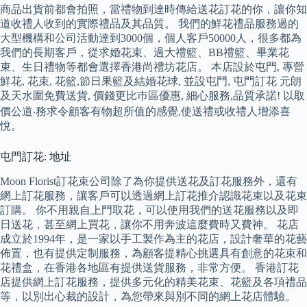
商品出貨前都會拍照，當禮物到達時傳給送花訂花的你，讓你知
道收禮人收到的實際禮品及其品質。 我們的鮮花禮品服務過的
大型機構和公司活動達到3000個，個人客戶50000人，很多都為
我們的長期客戶，從求婚花束、過大禮籃、BB禮籃、畢業花
束、生日禮物等都會選擇香港尚禮坊花店。 本店設於屯門, 專營
鮮花, 花束, 花籃,節日果籃及結婚花球, 並設屯門, 屯門訂花 元朗
及天水圍免費送貨, 價錢更比巿區優惠, 細心服務,品質承諾! 以取
價公道‧務求令顧客有物超所值的感覺,使送禮或收禮人增添喜
悅。
屯門訂花: 地址
Moon Florist訂花束公司除了為你提供送花及訂花服務外，還有
網上訂花服務，讓客戶可以透過網上訂花推介認識花束以及花束
訂購。 你不用親自上門取花，可以使用我們的送花服務以及即
日送花，甚至網上買花，讓你不用奔波這麼費時又費神。 花店
成立於1994年，是一家以手工製作為主的花店，設計奢華的花藝
佈置，也有提供定制服務，為顧客提精心挑選具有創意的花束和
花禮盒，在香港各地區有提供送貨服務，非常方便。 香港訂花
店提供網上訂花服務，提供多元化的精美花束、花籃及各項禮品
等，以別出心裁的設計，為您帶來與別不同的網上花店體驗。