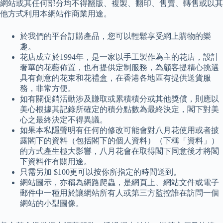
網站或其任何部分均不得翻版、複製、翻印、售賣、轉售或以其
他方式利用本網站作商業用途。
於我們的平台訂購產品，您可以輕鬆享受網上購物的樂
趣。
花店成立於1994年，是一家以手工製作為主的花店，設計
奢華的花藝佈置，也有提供定制服務，為顧客提精心挑選
具有創意的花束和花禮盒，在香港各地區有提供送貨服
務，非常方便。
如有關促銷活動涉及賺取或累積積分或其他獎償，則應以
美心根據其記錄所確定的積分點數為最終決定，閣下對美
心之最終決定不得異議。
如果本私隱聲明有任何的修改可能會對八月花使用或者披
露閣下的資料（包括閣下的個人資料）（下稱「資料」）
的方式產生極大影響，八月花會在取得閣下同意後才將閣
下資料作有關用途。
只需另加 $100更可以按你所指定的時間送到。
網站圖示，亦稱為網路爬蟲，是網頁上、網站文件或電子
郵件中一種用於讓網站所有人或第三方監控誰在訪問一個
網站的小型圖像。