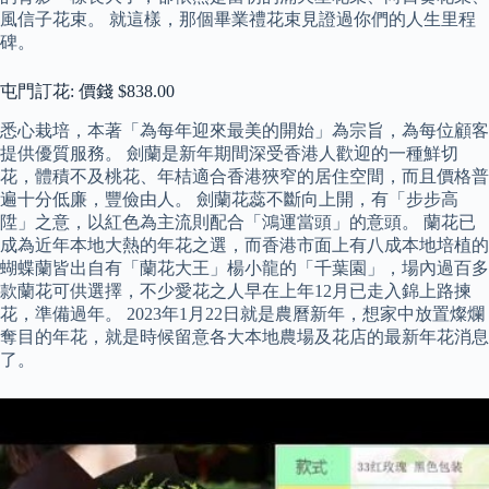
風信子花束。 就這樣，那個畢業禮花束見證過你們的人生里程
碑。
屯門訂花: 價錢 $838.00
悉心栽培，本著「為每年迎來最美的開始」為宗旨，為每位顧客
提供優質服務。 劍蘭是新年期間深受香港人歡迎的一種鮮切
花，體積不及桃花、年桔適合香港狹窄的居住空間，而且價格普
遍十分低廉，豐儉由人。 劍蘭花蕊不斷向上開，有「步步高
陞」之意，以紅色為主流則配合「鴻運當頭」的意頭。 蘭花已
成為近年本地大熱的年花之選，而香港市面上有八成本地培植的
蝴蝶蘭皆出自有「蘭花大王」楊小龍的「千葉園」，場內過百多
款蘭花可供選擇，不少愛花之人早在上年12月已走入錦上路揀
花，準備過年。 2023年1月22日就是農曆新年，想家中放置燦爛
奪目的年花，就是時候留意各大本地農場及花店的最新年花消息
了。