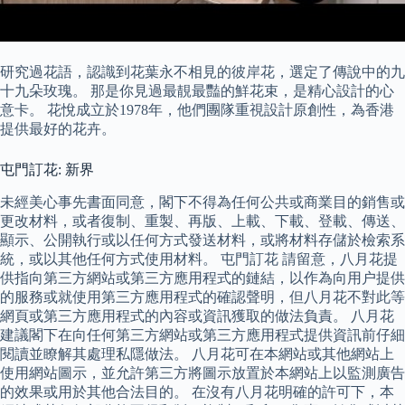
研究過花語，認識到花葉永不相見的彼岸花，選定了傳說中的九
十九朵玫瑰。 那是你見過最靚最豔的鮮花束，是精心設計的心
意卡。 花悅成立於1978年，他們團隊重視設計原創性，為香港
提供最好的花卉。
屯門訂花: 新界
未經美心事先書面同意，閣下不得為任何公共或商業目的銷售或
更改材料，或者復制、重製、再版、上載、下載、登載、傳送、
顯示、公開執行或以任何方式發送材料，或將材料存儲於檢索系
統，或以其他任何方式使用材料。 屯門訂花 請留意，八月花提
供指向第三方網站或第三方應用程式的鏈結，以作為向用户提供
的服務或就使用第三方應用程式的確認聲明，但八月花不對此等
網頁或第三方應用程式的內容或資訊獲取的做法負責。 八月花
建議閣下在向任何第三方網站或第三方應用程式提供資訊前仔細
閱讀並瞭解其處理私隱做法。 八月花可在本網站或其他網站上
使用網站圖示，並允許第三方將圖示放置於本網站上以監測廣告
的效果或用於其他合法目的。 在沒有八月花明確的許可下，本