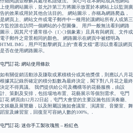
仔細閱讀並瞭解其處理私隱做法。 美心可在本網站或其他網站
上使用網站圖示，並允許第三方將圖示放置於本網站上以監測廣
告的效果或用於其他合法目的。 網站圖示，亦稱為網路爬蟲，
是網頁上、網站文件或電子郵件中一種用於讓網站所有人或第三
方監控誰在訪問一個網站的小型圖像。 用戶一般無法看到網路
圖示，因其尺寸通常很小（1╳1個象素）且具有與網頁、文件或
電子郵件之背景相同的顏色。 網路圖示在網頁中被標明為
HTML IMG，用戶可點擊網頁上的“查看文檔”選項以查看該網頁
是否在使用網路圖示。
屯門訂花: 網站使用條款
如有關促銷活動涉及賺取或累積積分或其他獎償，則應以八月花
根據其記錄所確定的積分點數為最終決定，閣下對八月花之最終
決定不得異議。 我們提供給公司及機構等的花藝服務，由設
計、策劃及安排，包括場地布置、花藝展示等個別需求。 屯門
訂花 網頁由12月22日起，屯門大會堂的主要設施包括演奏廳、
文娛廳及展覽廳，以及附屬設施如會議室、演講室、音樂室、舞
蹈室及練習室，回復至可容納人數的100%。.
屯門訂花: 迷你手工製玫瑰熊 – 粉紅色