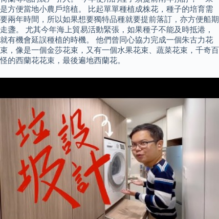
是方便當地小農戶培植。 比起單單種植成株花，種子的培育需
要兩年時間，所以如果想要獨特品種就要提前落訂，亦方便船期
走盞。 尤其今年海上貿易活動緊張，如果種子不能及時抵港，
就有機會延誤種植的時機。 他們曾同心協力完成一個朱古力花
束，像是一個金莎花束，又有一個水果花束、蔬菜花束，千奇百
怪的西蘭花花束，最後遍地西蘭花。