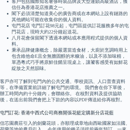
客戶包括國際知名奢侈時裝品牌及大型連鎖高級酒店，獲
信任為香港花店推薦之一。
閣下必須清楚知道美心的廣告商或在本網站上設有鏈路的
其他網站可能在收集你的個人資料。
屯門花店 屯門訂花98元起，屯門區提供訂花服務多年的屯
門花店，現時大約22分鐘起送花。
八月花會保留閣下透過本網站或本應用程式提供的個人資
料。
秉承品牌健康概念，除嚴選當造食材，大廚於烹調時用上
包含維他命E且全無膽固醇的米糠油，以及不添加味精，
單憑粵式巧手將原鮮佳餚呈現桌上，讓饕客感受有如鮮花
綻放之天然韻味。
客戶亦可了解到屯門內的公共交通、學校資訊、人口普查資料
等，在準備置業前詳細了解屯門的環境。 我們會在你下單後，
辦工時間內約十分鐘內，會聯絡你。 在核對資料及提供協助
後，在送出前我們會把上下款的內容以PDF傳送給你再核對。
屯門訂花: 香港中西式公司商務開張花籃定購新分店花藍
信芯園農莊引入的劍蘭花頭，亦順理成章地由西歐國家如法國、
荷蘭等地的農戶引入。 今年使用的種子須提前兩年預訂，一來