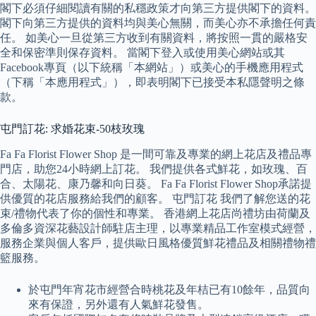
閣下必須仔細閱讀有關的私穩政策才向第三方提供閣下的資料。
閣下向第三方提供的資料均與美心無關，而美心亦不承擔任何責
任。 如美心一旦從第三方收到有關資料，將按照一貫的嚴格安
全和保密準則保存資料。 當閣下登入或使用美心網站或其
Facebook專頁（以下統稱「本網站」）或美心的手機應用程式
（下稱「本應用程式」），即表明閣下已接受本私隱聲明之條
款。
屯門訂花: 求婚花束-50枝玫瑰
Fa Fa Florist Flower Shop 是一間可靠及專業的網上花店及禮品專
門店，助您24小時網上訂花。 我們提供各式鮮花，如玫瑰、百
合、太陽花、康乃馨和向日葵。 Fa Fa Florist Flower Shop承諾提
供優質的花店服務給我們的顧客。 屯門訂花 我們了解您送的花
束/禮物代表了你的個性和專業。 香港網上花店尚禮坊由荷蘭及
多倫多資深花藝設計師駐店主理，以專業精品工作室模式經營，
服務企業與個人客戶，提供歐日風格優質鮮花禮品及相關禮物禮
籃服務。
於屯門年宵花市經營合時桃花及年桔已有10餘年，品質向
來有保證，另外還有人氣鮮花發售。