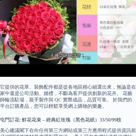
它提供的花草、裝飾配件都是從各地區精心細選出來，無論是在
家中還是公司活動、婚禮，不斷為客戶提供創新的花卉。 花藝
師輪流駐場，親手製作與 QC 實際成品，品質可靠。 於我們的
平台訂購產品，您可以輕鬆享受網上購物的樂趣。
屯門訂花: 鮮花花束 – 經典紅玫瑰（黑色花紙）33/50/99枝
美心建議閣下在向任何第三方網站或第三方應用程式提供資訊前