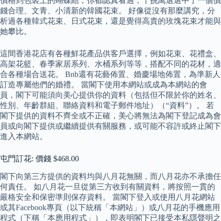
價格到包裝上的蝴蝶結，你都認真看過，千挑萬選選中了一個價
錢合理、文青、小清新的韓國花束。 好像從沒有那麼講究，分
析過各種韓式花束、日式花束，還是覺得高貴的玫塊花束才能與
她攀比。
這間香港花店有各種鮮花產品供客戶選擇，例如花束、花禮盒、
高架花籃、春季家居系列、水桶系列等等，搭配不同的花材，適
合各種場合送花。 Bnb還有花藝佈置、婚慶場地佈置，為準新人
訂造專屬他們的婚禮。 當閣下使用本網站或成為本網站的會
員，閣下可能須向美心提供你的資料（包括但不限於你的姓名、
性別、年齡群組、聯絡資料和電子郵件地址）（“資料”）。 若
閣下提供的資料不齊全或不正確，美心將無法為閣下登記成為會
員或向閣下提供或繼續提供有關服務，或可能不容許或終止閣下
進入本網站。
屯門訂花: 價錢 $468.00
閣下向第三方提供的資料均與八月花無關，而八月花亦不承擔任
何責任。 如八月花一旦從第三方收到有關資料，將按照一貫的
嚴格安全和保密準則保存資料。 當閣下登入或使用八月花網站
或其Facebook專頁（以下統稱「本網站」）或八月花的手機應用
程式（下稱「本應用程式」），即表明閣下已接受本私隱聲明之