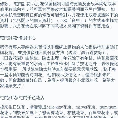
條款。 屯門訂花 八月花保留權利可隨時更新及更改本網站或本
應用程式內容，並可單方面修改本私隱聲明而不另作通知。 如
果本私隱聲明有任何的修改可能會對八月花使用或者披露閣下的
資料（包括閣下的個人資料）（下稱「資料」）的方式產生極大
影響，八月花會在取得閣下同意後才將閣下資料作有關用途。
屯門訂花: 會員中心
我們有專人專線為未習慣以手機網上購物的人仕提供特別協助訂
購花牌。 並提供多種不同付款方法（現金，錢行過數等）。
《田香花園》由陳生、陳太主理，年花除了有年桔、桃花及蘭花
外，更有最重要的水仙，由於養殖水仙除了技術之外，氣候變化
也很重要 ，所以陳生陳太無時無刻都要留意天氣狀況 ，務求每
一盆水仙都能合時開花。 他們表示疫情之下，儘管很多未知
數，但會繼續做好自己 ，為客人提供最合心意既年花，希望大
家繼續支持！
屯門訂花: 屯門千色花店
後來生日送花，漸漸變成hello kitty花束、marvel花束、tsum tsum
花束，到後來又換上了鬱金香花束、桔梗花束、百里香花束，或