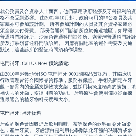
就公務員及合資格人士而言，他們享用政府醫療及牙科福利的資
格不會受到影響。 由2002年10月起，政府聘用的非公務員及其
家屬亦可參加該計劃。 所有參加計劃的人員及其合資格家屬必
須全數支付保費。 部份普通科門診診所位於偏遠地區，如坪洲
普通科門診診所、沙頭角普通科門診診所、索罟灣普通科門診診
所及打鼓嶺普通科門診診所。 因應有關地區的運作需要及交通
狀況，這些診所的登記時間須稍作調整。
屯門補牙: Call Us Now 預約請電:
由2010年起獲頒發ISO 屯門補牙 9001國際品質認證，其臨床與
行政管理皆符合國際品質標準，服務有保證。 手術先固定在牙
齦下頷骨內的金屬支撐物或支架，並採用模擬度極高的義齒，填
補失去的牙齒，恢復咀嚼的功能。 牙科醫生會使用儀器從而揀
選最適合的植牙物料長度和大小。
屯門補牙: 補牙物料
牙齒的顏色會因吸煙及飲用咖啡、茶等深色的飲料而令牙齒染
色，產生牙黃。 牙齒漂白是利用化學劑淡化牙齒的琺瑯質或象