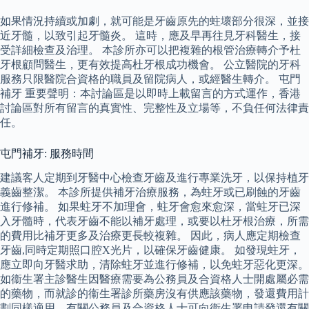
如果情況持續或加劇，就可能是牙齒原先的蛀壞部分很深，並接
近牙髓，以致引起牙髓炎。 這時，應及早再往見牙科醫生，接
受詳細檢查及治理。 本診所亦可以把複雜的根管治療轉介予杜
牙根顧問醫生，更有效提高杜牙根成功機會。 公立醫院的牙科
服務只限醫院合資格的職員及留院病人，或經醫生轉介。 屯門
補牙 重要聲明：本討論區是以即時上載留言的方式運作，香港
討論區對所有留言的真實性、完整性及立場等，不負任何法律責
任。
屯門補牙: 服務時間
建議客人定期到牙醫中心檢查牙齒及進行專業洗牙，以保持植牙
義齒整潔。 本診所提供補牙治療服務，為蛀牙或已刷蝕的牙齒
進行修補。 如果蛀牙不加理會，蛀牙會愈來愈深，當蛀牙已深
入牙髓時，代表牙齒不能以補牙處理，或要以杜牙根治療，所需
的費用比補牙更多及治療更長較複雜。 因此，病人應定期檢查
牙齒,同時定期照口腔X光片，以確保牙齒健康。 如發現蛀牙，
應立即向牙醫求助，清除蛀牙並進行修補，以免蛀牙惡化更深。
如衞生署主診醫生因醫療需要為公務員及合資格人士開處屬必需
的藥物，而就診的衞生署診所藥房沒有供應該藥物，發還費用計
劃同樣適用，有關公務員及合資格人士可向衞生署申請發還有關