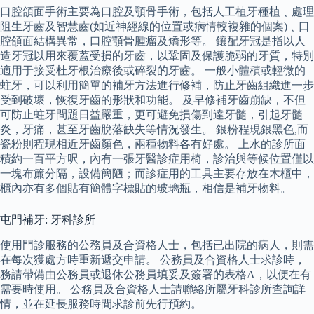
口腔頜面手術主要為口腔及顎骨手術，包括人工植牙種植﹑處理
阻生牙齒及智慧齒(如近神經線的位置或病情較複雜的個案)﹑口
腔頜面結構異常，口腔顎骨腫瘤及矯形等。 鑲配牙冠是指以人
造牙冠以用來覆蓋受損的牙齒，以鞏固及保護脆弱的牙質，特別
適用于接受杜牙根治療後或碎裂的牙齒。 一般小體積或輕微的
蛀牙，可以利用簡單的補牙方法進行修補，防止牙齒組織進一步
受到破壞，恢復牙齒的形狀和功能。 及早修補牙齒崩缺，不但
可防止蛀牙問題日益嚴重，更可避免損傷到達牙髓，引起牙髓
炎，牙痛，甚至牙齒脫落缺失等情況發生。 銀粉程現銀黑色,而
瓷粉則程現相近牙齒顏色，兩種物料各有好處。 上水的診所面
積約一百平方呎，內有一張牙醫診症用椅，診治與等候位置僅以
一塊布簾分隔，設備簡陋；而診症用的工具主要存放在木櫃中，
櫃內亦有多個貼有簡體字標貼的玻璃瓶，相信是補牙物料。
屯門補牙: 牙科診所
使用門診服務的公務員及合資格人士，包括已出院的病人，則需
在每次獲處方時重新遞交申請。 公務員及合資格人士求診時，
務請帶備由公務員或退休公務員填妥及簽署的表格A，以便在有
需要時使用。 公務員及合資格人士請聯絡所屬牙科診所查詢詳
情，並在延長服務時間求診前先行預約。