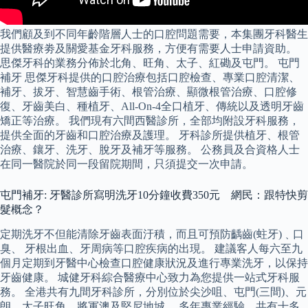
我們顧及到不同年齡階層人士的口腔問題需要，本集團牙科醫生
提供醫療劵及關愛基金牙科服務，方便有需要人士申請資助。
思傑牙科的業務分佈於北角、旺角、太子、紅磡及屯門。 屯門
補牙 思傑牙科提供的口腔治療包括口腔檢查、專業口腔清潔、
補牙、拔牙、智慧齒手術、根管治療、顯微根管治療、口腔修
復、牙齒美白、種植牙、All-On-4全口植牙、傳統以及透明牙齒
矯正等治療。 我們現有六間西醫診所，全部均附設牙科服務，
提供全面的牙齒和口腔治療及護理。 牙科診所提供植牙、根管
治療、鑲牙、洗牙、脫牙及補牙等服務。 公務員及合資格人士
在同一醫院於同一段留院期間，只須提交一次申請。
屯門補牙: 牙醫診所寫明洗牙10分鐘收費350元 網民：跟特快剪
髮概念？
定期洗牙不但能清除牙齒表面汙積，而且可預防齲齒(蛀牙)﹑口
臭、 牙根出血、牙周病等口腔疾病的出現。 建議客人每六至九
個月定期到牙醫中心檢查口腔健康狀況及進行專業洗牙，以保持
牙齒健康。 城健牙科綜合醫療中心致力為您提供一站式牙科服
務。 全港共有九間牙科診所，分別位於尖沙咀、屯門(三間)、元
朗、太子旺角、將軍澳及堅尼地城。 多年專業經驗，共有十多