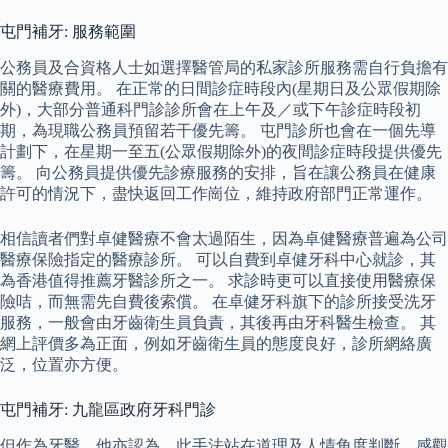
屯門補牙: 服務範圍
公務員及合資格人士如選擇醫管局的私家診所服務需自行負擔有
關的醫療費用。 在正常的日間診症時段內(星期日及公眾假期除
外)，大部分普通科門診診所會在上午及／或下午診症時段初
期，為現職公務員預留若干優先籌。 屯門診所也會在一個先導
計劃下，在星期一至五(公眾假期除外)的夜間診症時段提供優先
籌。 向公務員提供優先診療服務的安排，旨在讓公務員在健康
許可的情況下，盡快返回工作崗位，維持政府部門正常運作。
相信讀者們對卓健醫療不會太過陌生，因為卓健醫療普遍為公司
醫療保險指定的醫療診所。 可以自費到卓健牙科中心就診，其
為香港值得推薦牙醫診所之一。 求診時更可以直接使用醫療保
險咭，而無需先自費後索償。 在卓健牙科旗下的診所接受洗牙
服務，一般會由牙齒衛生員負責，其後再由牙科醫生檢查。 其
網上評價多為正面，例如牙齒衛生員的態度良好，診所網絡廣
泛，位置亦方便。
屯門補牙: 九龍區政府牙科門診
但作為牙醫，他亦認為，此手法站在道理及人情角度判斷，感觀