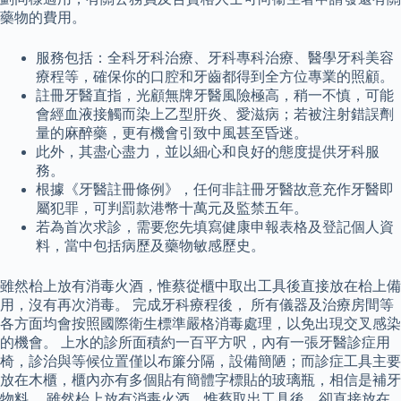
藥物的費用。
服務包括：全科牙科治療、牙科專科治療、醫學牙科美容
療程等，確保你的口腔和牙齒都得到全方位專業的照顧。
註冊牙醫直指，光顧無牌牙醫風險極高，稍一不慎，可能
會經血液接觸而染上乙型肝炎、愛滋病；若被注射錯誤劑
量的麻醉藥，更有機會引致中風甚至昏迷。
此外，其盡心盡力，並以細心和良好的態度提供牙科服
務。
根據《牙醫註冊條例》，任何非註冊牙醫故意充作牙醫即
屬犯罪，可判罰款港幣十萬元及監禁五年。
若為首次求診，需要您先填寫健康申報表格及登記個人資
料，當中包括病歷及藥物敏感歷史。
雖然枱上放有消毒火酒，惟蔡從櫃中取出工具後直接放在枱上備
用，沒有再次消毒。 完成牙科療程後， 所有儀器及治療房間等
各方面均會按照國際衛生標準嚴格消毒處理，以免出現交叉感染
的機會。 上水的診所面積約一百平方呎，內有一張牙醫診症用
椅，診治與等候位置僅以布簾分隔，設備簡陋；而診症工具主要
放在木櫃，櫃內亦有多個貼有簡體字標貼的玻璃瓶，相信是補牙
物料。 雖然枱上放有消毒火酒，惟蔡取出工具後，卻直接放在