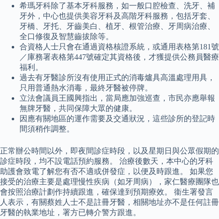
希瑪牙科除了基本牙科服務，如一般口腔檢查、洗牙、補
牙外，中心也提供美容牙科及高階牙科服務，包括牙套、
牙橋、牙托、牙齒美白、植牙、根管治療、牙周病治療、
全口修復及智慧齒拔除等。
合資格人士只會在通過資格核證系統，或通用表格第181號
／庫務署表格第447號確定其資格後，才獲提供公務員醫療
福利。
過去有牙醫診所沒有使用正式的消毒爐具高溫處理用具，
只用普通熱水消毒，最終牙醫被停牌。
立法會議員王國興指出，當局應加強巡查，市民亦應舉報
無牌牙醫，共同保障大眾的健康。
因應有關地區的運作需要及交通狀況，這些診所的登記時
間須稍作調整。
正常辦公時間以外，即夜間診症時段，以及星期日與公眾假期的
診症時段，均不設電話預約服務。 治療後數天，本中心的牙科
助護會致電了解您有否不適或併發症，以便及時跟進。 如果您
接受的治療主要是處理慢性疾病（如牙周病），家仁醫療團隊也
會按照治療計劃作持續跟進，確保達到預期療效。 衞生署發言
人表示，有關蔡姓人士不是註冊牙醫，相關地址亦不是任何註冊
牙醫的執業地址，署方已轉介警方跟進。