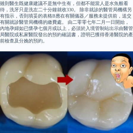
雖則醫生既健康建議不是無中生有，但都不能當人是水魚般看
待，洗牙只是洗左二十分鐘就收330。 除非就診的醫管局機構另
有指示，否則填妥的表格B應在有關儀器／服務未提供前，送交
有關就診醫管局機構的繳費處。 由二零零七年二月一日開始，
內地孕婦如已懷孕七個月或以上，必須於入境管制站出示由醫管
局醫院或私家醫院發出的預約確認書，證明已獲得香港醫院的產
前檢查及分娩的預約。