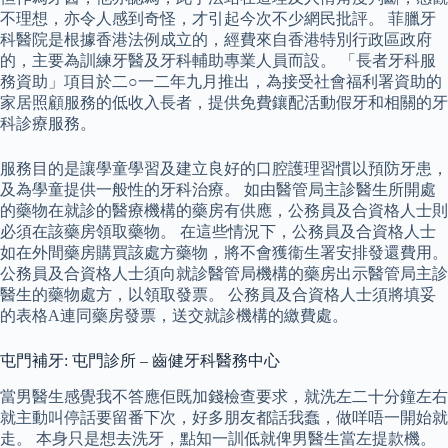
不理想，亦令人感到奇怪，才引起今次不少網民批評。 菲臘牙
科醫院是根據香港法例成立的，經費來自香港特別行政區政府
的，主要為訓練牙醫及牙科輔助專業人員而設。 「長者牙科服
務資助」項目於二○一二年九月推出，為接受社會福利署資助的
家居照顧服務的低收入長者，提供免費鑲配活動假牙和相關的牙
科診療服務。
服務目的是讓學童學習及建立良好的口腔護理習慣以預防牙患，
及為學童提供一般性的牙科治療。 如由醫管局主診醫生所開處
的藥物在就診的醫療機構的藥房有供應，公務員及合資格人士則
必須在該藥房領取藥物。 在這些情況下，公務員及合資格人士
如在外間藥房購買該處方藥物，將不會獲衞生署安排發還費用。
公務員及合資格人士須向就診醫管局機構的藥房出示醫管局主診
醫生的藥物處方，以領取發票。 公務員及合資格人士須將填妥
的表格A連同藥房發票，送交就診機構的繳費處。
屯門補牙: 屯門診所 – 齒健牙科醫務中心
當男醫生感覺我不答應佢既加錢檢查要求，就洗左二十分鐘左右
就主動叫停話要留番下次，好多朋友都話我蠢，做咩唔一開始就
走。 本身只是想去洗牙，點知一訓低就俾男醫生當左提款機。