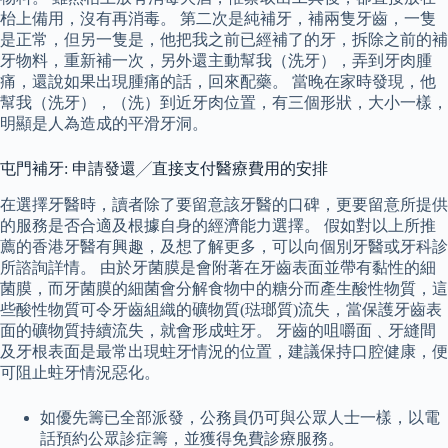
枱上備用，沒有再消毒。 第二次是純補牙，補兩隻牙齒，一隻
是正常，但另一隻是，他把我之前已經補了的牙，拆除之前的補
牙物料，重新補一次，另外還主動幫我（洗牙），弄到牙肉腫
痛，還說如果出現腫痛的話，回來配藥。 當晚在家時發現，他
幫我（洗牙），（洗）到近牙肉位置，有三個形狀，大小一樣，
明顯是人為造成的平滑牙洞。
屯門補牙: 申請發還╱直接支付醫療費用的安排
在選擇牙醫時，讀者除了要留意該牙醫的口碑，更要留意所提供
的服務是否合適及根據自身的經濟能力選擇。 假如對以上所推
薦的香港牙醫有興趣，及想了解更多，可以向個別牙醫或牙科診
所諮詢詳情。 由於牙菌膜是會附著在牙齒表面並帶有黏性的細
菌膜，而牙菌膜的細菌會分解食物中的糖分而產生酸性物質，這
些酸性物質可令牙齒組織的礦物質(琺瑯質)流失，當保護牙齒表
面的礦物質持續流失，就會形成蛀牙。 牙齒的咀嚼面﹑牙縫間
及牙根表面是最常出現蛀牙情況的位置，建議保持口腔健康，便
可阻止蛀牙情況惡化。
如優先籌已全部派發，公務員仍可與公眾人士一樣，以電
話預約公眾診症籌，並獲得免費診療服務。