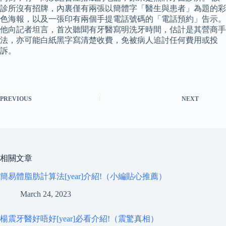
診所沒有招牌，內裏僅有兩張以簡體字「醫生與患者」為題的彩
色海報，以及一張印有兩個手提電話號碼的「電話預約」告示。
他向記者坦言，首次聽聞有牙醫寫明洗牙時間，估計是其營商手
法，亦可能白紙黑字寫清楚收費，免被病人追討任何費用或投
訴。
PREVIOUS
NEXT
相關文章
簡易體脂肪計算法[year]介紹!（小編貼心推薦）
March 24, 2023
楊震牙醫好唔好[year]必看介紹!（震驚真相）