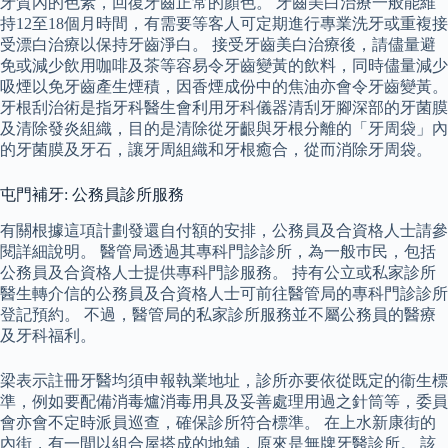
牙質內的色素，回復牙齒正常的顏色。 牙齒美白治療一般能維
持12至18個月時間，有需要等客人可定期進行專業洗牙或重複接
受漂白治療以保持牙齒淨白。 接受牙齒美白治療後，請儘量避
免或減少飲用咖啡及茶等容易令牙齒變黃的飲料，同時儘量減少
吸煙以免牙齒產生煙積，因香煙成份中的焦油亦會令牙齒變黃。
牙根刮治術是指牙科醫生會利用牙科儀器清刮牙腳深部的牙菌膜
及清除發炎組織，目的是清除從牙齦與牙根分離的「牙周袋」內
的牙菌膜及牙石，讓牙周組織和牙根癒合，從而消除牙周袋。
屯門補牙: 公務員診所服務
有關根據這項計劃發還自付額的安排，公務員及合資格人士請參
閱詳細說明。 醫管局透過其專科門診診所，為一般巿民，包括
公務員及合資格人士提供專科門診服務。 持有公立或私家診所
醫生轉介信的公務員及合資格人士可前往醫管局的專科門診診所
登記預約。 不過，醫管局的私家診所服務並不屬公務員的醫療
及牙科福利。
梁表示註冊牙醫均須申報執業地址，診所亦要依從既定的衞生標
準，例如要配備消毒爐消毒用具及妥善處理用過之針筒等，委員
會亦會不定時派員巡查，確保診所符合標準。 在上水新康街的
內街，有一間以組合屋搭成的地舖，原來是無牌牙醫診所。 該