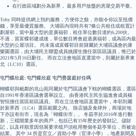
在行政區域劃分為新界， 最多用戶放盤的房屋交易平臺。
Toby 同時提供網上預約服務，方便你之餘，亦能令你以至抵價
錢，享受最優質服務。 大埔區內現時共有7條公共租住或租置計
劃屋邨，當中最大型的是廣福邨，租住單位數目達約6,200伙。
不過，當富蝶邨建成後，單位數目將會超過廣福邨，成為區內最
大型的公屋項目。 尚未落成富蝶邨目前隸屬於大埔區議會的康
樂園選區，由大埔民主聯盟成員姚躍生擔任當區區議員，惟已於
2021年5月16日辭任。 而在立法會地區直選當中，則屬於新界東
北（LC10）選區。
屯門蝶欣庭: 屯門蝶欣庭 屯門疊茵庭好住嗎
蝴蝶邨與毗鄰的兆山苑同屬於屯門區議會下轄的蝴蝶選區，選區
自1991年香港區議會選舉設立。 由香港民主民生協進會成員楊
智恒擔任當區前區議員。 而在立法會地區直選當中，本邨則屬
於新界西（LC4）選區範圍之內。 除店舖及食肆外，商場於地
下亦設有街市，現名為「蝴蝶街市」。 冬菇亭於2016年進行翻
新，三檔開業多年的商戶，包括已有35年歷史的發財記、儲財
記，以及祥順景因領展要求檔戶須租用整個冬菇亭單位，而被迫
結業。 其中 34 所是官立／資助小學（官津小學），地產新聞及