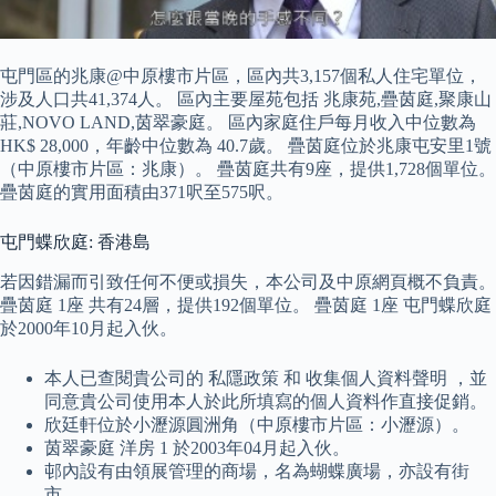
屯門區的兆康@中原樓市片區，區內共3,157個私人住宅單位，
涉及人口共41,374人。 區內主要屋苑包括 兆康苑,疊茵庭,聚康山
莊,NOVO LAND,茵翠豪庭。 區內家庭住戶每月收入中位數為
HK$ 28,000，年齡中位數為 40.7歲。 疊茵庭位於兆康屯安里1號
（中原樓市片區：兆康）。 疊茵庭共有9座，提供1,728個單位。
疊茵庭的實用面積由371呎至575呎。
屯門蝶欣庭: 香港島
若因錯漏而引致任何不便或損失，本公司及中原網頁概不負責。
疊茵庭 1座 共有24層，提供192個單位。 疊茵庭 1座 屯門蝶欣庭
於2000年10月起入伙。
本人已查閱貴公司的 私隱政策 和 收集個人資料聲明 ，並
同意貴公司使用本人於此所填寫的個人資料作直接促銷。
欣廷軒位於小瀝源圓洲角（中原樓市片區：小瀝源）。
茵翠豪庭 洋房 1 於2003年04月起入伙。
邨內設有由領展管理的商場，名為蝴蝶廣場，亦設有街
市。