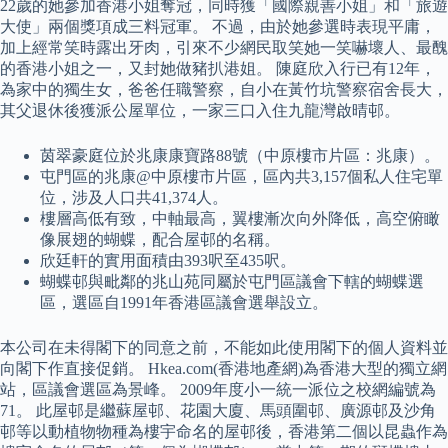
22歲的她參加香港小姐奪冠，同時獲「國際親善小姐」和「旅遊
大使」兩個獎項成三料冠軍。 不過，由於她參選時表現平庸，
加上經常笑時露出牙肉，引來不少網民取笑她一笑嚇壞人、最醜
的香港小姐之一，又封她做豬扒港姐。 陳庭欣入行已有12年，
為家中的獨生女，爸爸任職警察，自小在黃竹坑警察宿舍長大，
其父退休後獲派公屋單位，一家三口入住九龍灣啟晴邨。
茵翠豪庭位於兆康康寶路88號（中原樓市片區：兆康）。
屯門區的兆康@中原樓市片區，區內共3,157個私人住宅單
位，涉及人口共41,374人。
樓層高低有致，中軸最高，翼樓漸次向外降低，高空俯瞰
像展翅的蝴蝶，配合屋邨的名稱。
欣廷軒的實用面積由393呎至435呎。
蝴蝶邨與毗鄰的兆山苑同屬於屯門區議會下轄的蝴蝶選
區，選區自1991年香港區議會選舉設立。
本公司在未得閣下的同意之前，不能如此使用閣下的個人資料並
向閣下作直接促銷。 Hkea.com(香港地產網)為香港大型的獨立網
站，區議會選區為景峰。 2009年度小一統一派位之校網編號為
71。 此屋邨是繼蘇屋邨、花園大廈、馬頭圍邨、廣源邨及沙角
邨等以動植物物種為樓宇命名的屋邨後，香港第二個以昆蟲作為