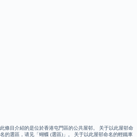
此條目介紹的是位於香港屯門區的公共屋邨。 关于以此屋邨命
名的選區，请见「蝴蝶 (選區)」。 关于以此屋邨命名的輕鐵車