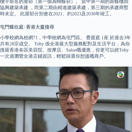
樓宇命名的屋邨（第一個為蝴蝶邨）。 當中第一期的斑蝶樓由
協興建築承建 ，而第二期由精進建築承建，第三期的承建商暫
時未定。 此屋邨分別會在2021、約2023及2030年竣工。
屯門蝶欣庭: 香港大廈搜尋
小學校網為校網71，中學校網為屯門區。 疊茵庭 1座 於過去3年
共有28宗成交。 Toby 係全港最大型服務配對及生活平台，為你
搜羅香港各區美容院、按摩店、Salon嘅優惠，你更可以經Toby
一次過瀏覽全港店鋪資訊，輕鬆篩選你想搵嘅商戶。