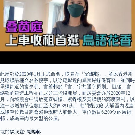
此屋邨於2020年1月正式命名，取名為「富蝶邨」，並以香港常
見蝴蝶品種命名各樓宇，以呼應鄰近的鳳園蝴蝶保育區，並同時
承繼鄰近的富亨邨、富善邨的「富」字共通字原則。 隨後，富
蝶邨的建造工程亦正式分三階段開展，而房委會亦於2020年12
月，向城規會申請放寬喜蝶樓、紫蝶樓及黃蝶樓的高度限制，以
進一步增加單位數目至大約8,381伙。 屯門蝶欣庭 大埔區內現建
成後單位數目將會超過現時大埔最大、單位數目6,200伙的廣福
邨，成為區內最大型的公屋。
屯門蝶欣庭: 蝴蝶邨