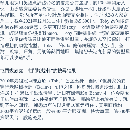
罕見地採用英語意譯法命名的香港公共屋邨，於1983年開始入
伙，由香港房屋委員會管理，亦是香港唯一採用梯級型大廈的公
共屋邨。 邨內所有單位設計及面積完全相同，住戶以2-3人家庭
為主，截至2021年12月31日住戶數目為5,300戶。 Toby 為你搜羅
香港各區Salon優惠，你更可以經Toby 一次過瀏覽全港髮型屋資
訊，輕鬆篩選你想搵嘅Salon。 Toby 同時提供網上預約髮型屋服
務，方便你搜羅及比較不同香港髮型屋，亦讓你以至抵價錢，打
造理想的頭髮造型。 Toby 上的salon偏佈銅鑼灣、尖沙咀、荃
灣、觀塘、旺角、元朗等熱門地區，無論想去港九新界的髮型屋
都可以快速找到！
屯門蝶欣庭: “屯門蝴蝶邨”的搜尋結果
2010年港姐冠軍陳庭欣（Toby）公屋出身，自同10億身家的彩
豐行老闆楊振源（Benny）拍拖之後，即刻升lv搬進沙田九肚山
洋房！ 不過似乎出現情變，近日有媒體影到Benny同一位金髮女
子結伴出海玩，2人仲疑似著埋情侶裝，喺快艇上有說有笑，玩
到下午才回程。 據悉該單位以月租10萬元租住，實用面積約
3003平方呎的洋房內，設有400平方呎花園、特大車庫、逾630平
方呎天台，設施充足。