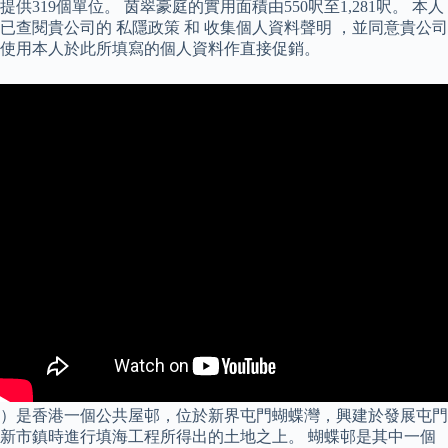
提供319個單位。 茵翠豪庭的實用面積由550呎至1,281呎。 本人
已查閱貴公司的 私隱政策 和 收集個人資料聲明 ，並同意貴公司
使用本人於此所填寫的個人資料作直接促銷。
）是香港一個公共屋邨，位於新界屯門蝴蝶灣，興建於發展屯門
新市鎮時進行填海工程所得出的土地之上。 蝴蝶邨是其中一個