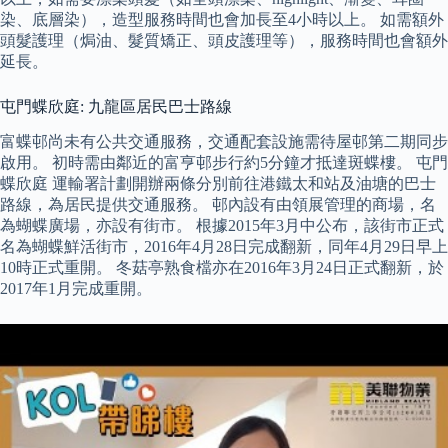
染、底層染），造型服務時間也會加長至4小時以上。 如需額外
頭髮護理（焗油、髮質矯正、頭皮護理等），服務時間也會額外
延長。
屯門蝶欣庭: 九龍區居民巴士路線
富蝶邨尚未有公共交通服務，交通配套設施需待屋邨第二期同步
啟用。 初時需由鄰近的富亨邨步行約5分鐘才抵達斑蝶樓。 屯門
蝶欣庭 運輸署計劃開辦兩條分別前往港鐵太和站及油塘的巴士
路線，為居民提供交通服務。 邨內設有由領展管理的商場，名
為蝴蝶廣場，亦設有街市。 根據2015年3月中公布，該街市正式
名為蝴蝶鮮活街市，2016年4月28日完成翻新，同年4月29日早上
10時正式重開。 冬菇亭熟食檔亦在2016年3月24日正式翻新，於
2017年1月完成重開。