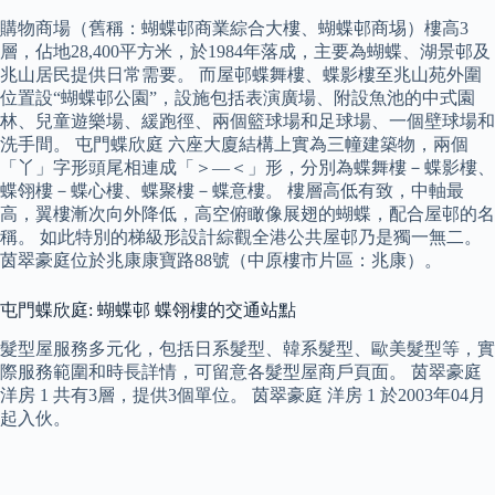
購物商場（舊稱：蝴蝶邨商業綜合大樓、蝴蝶邨商埸）樓高3
層，佔地28,400平方米，於1984年落成，主要為蝴蝶、湖景邨及
兆山居民提供日常需要。 而屋邨蝶舞樓、蝶影樓至兆山苑外圍
位置設“蝴蝶邨公園”，設施包括表演廣場、附設魚池的中式園
林、兒童遊樂場、緩跑徑、兩個籃球場和足球場、一個壁球場和
洗手間。 屯門蝶欣庭 六座大廈結構上實為三幢建築物，兩個
「丫」字形頭尾相連成「＞—＜」形，分別為蝶舞樓－蝶影樓、
蝶翎樓－蝶心樓、蝶聚樓－蝶意樓。 樓層高低有致，中軸最
高，翼樓漸次向外降低，高空俯瞰像展翅的蝴蝶，配合屋邨的名
稱。 如此特別的梯級形設計綜觀全港公共屋邨乃是獨一無二。
茵翠豪庭位於兆康康寶路88號（中原樓市片區：兆康）。
屯門蝶欣庭: 蝴蝶邨 蝶翎樓的交通站點
髮型屋服務多元化，包括日系髮型、韓系髮型、歐美髮型等，實
際服務範圍和時長詳情，可留意各髮型屋商戶頁面。 茵翠豪庭
洋房 1 共有3層，提供3個單位。 茵翠豪庭 洋房 1 於2003年04月
起入伙。