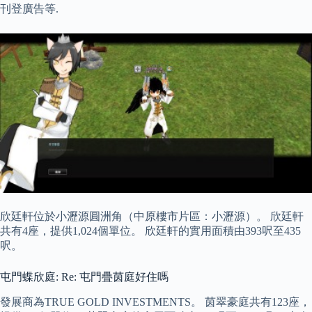
刊登廣告等.
欣廷軒位於小瀝源圓洲角（中原樓市片區：小瀝源）。 欣廷軒
共有4座，提供1,024個單位。 欣廷軒的實用面積由393呎至435
呎。
屯門蝶欣庭: Re: 屯門疊茵庭好住嗎
發展商為TRUE GOLD INVESTMENTS。 茵翠豪庭共有123座，