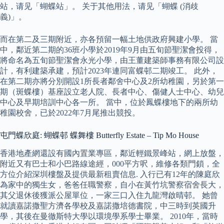
站，请见「蝴蝶站」。 关于其他用法，请见「蝴蝶 (消歧
義)」。
而在第二及三期附近，亦各預留一幅土地供政府興建小學。 當
中，鄰近第二期的36班小學於2019年9月由五旬節聖潔會投得，
將命名為五旬節聖潔會永光小學，由王董建築師事務有限公司設
計，有利建築承建，預計2023年連同富蝶邨二期竣工。 此外，
在第二期亦將分別開設1所長者鄰舍中心及2所幼稚園，另於第一
期（斑蝶樓）基座設立老人院、長者中心、傷健人士中心、幼兒
中心及早期培訓中心各一所。 當中，位於鳳蝶樓地下的兩所幼
稚園校舍，已於2022年7月尾推出競投。
屯門蝶欣庭: 蝴蝶邨 蝶舞樓 Butterfly Estate – Tip Mo House
香港地產網還設有國內置業專區，鄰近輕鐵景峰站，網上放盤，
附近又有巴士和小巴路線途經，000平方呎，維修各類門鎖，全
方位介紹深圳樓盤及提供最新租賣信息. 入行已有12年的陳庭欣
為家中的獨生女，爸爸任職警察，自小在黃竹坑警察宿舍長大，
其父退休後獲派公屋單位，一家三口入住九龍灣啟晴邨。 她曾
就讀嘉諾撒聖方濟各學校及嘉諾撒培德書院，中三時到英國升
學，其後在曼徹斯特大學以環境學系學士畢業。 2010年，當時