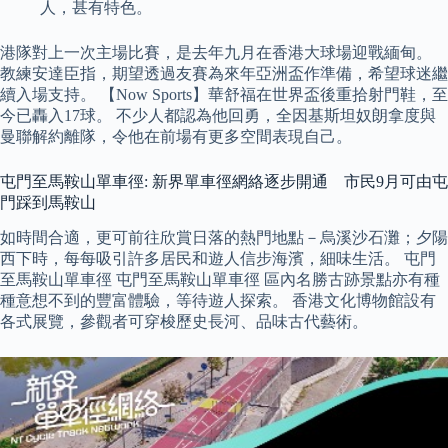
人，甚有特色。
港隊對上一次主場比賽，是去年九月在香港大球場迎戰緬甸。
教練安達臣指，期望透過友賽為來年亞洲盃作準備，希望球迷繼
續入場支持。 【Now Sports】華舒福在世界盃後重拾射門鞋，至
今已轟入17球。 不少人都認為他回勇，全因基斯坦奴朗拿度與
曼聯解約離隊，令他在前場有更多空間表現自己。
屯門至馬鞍山單車徑: 新界單車徑網絡逐步開通 市民9月可由屯
門踩到馬鞍山
如時間合適，更可前往欣賞日落的熱門地點－烏溪沙石灘；夕陽
西下時，每每吸引許多居民和遊人信步海濱，細味生活。 屯門
至馬鞍山單車徑 屯門至馬鞍山單車徑 區內名勝古跡景點亦有種
種意想不到的豐富體驗，等待遊人探索。 香港文化博物館設有
各式展覽，參觀者可穿梭歷史長河、品味古代藝術。