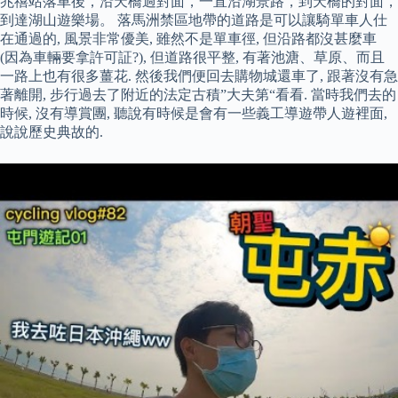
兆禧站落車後，沿天橋過對面，一直沿湖景路，到天橋的對面，
到達湖山遊樂場。 落馬洲禁區地帶的道路是可以讓騎單車人仕
在通過的, 風景非常優美, 雖然不是單車徑, 但沿路都沒甚麼車
(因為車輛要拿許可証?), 但道路很平整, 有著池溏、草原、而且
一路上也有很多薑花. 然後我們便回去購物城還車了, 跟著沒有急
著離開, 步行過去了附近的法定古積”大夫第“看看. 當時我們去的
時候, 沒有導賞團, 聽說有時候是會有一些義工導遊帶人遊裡面,
說說歷史典故的.