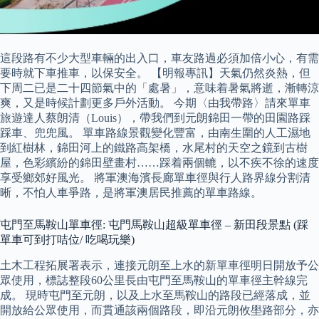
這段路有不少大型車輛的出入口，車友路過必須加倍小心，有需
要時就下車推車，以保安全。 【明報專訊】天氣仍然炎熱，但
下周二已是二十四節氣中的「處暑」，意味着暑氣將逝，漸轉涼
爽，又是時候計劃更多戶外活動。 今期〈由我帶路〉請來單車
旅遊達人蔡朗清（Louis），帶我們到元朗錦田一帶的田園路踩
踩車、兜兜風。 單車路線景觀變化豐富，由南生圍的人工濕地
到紅樹林，錦田河上的鐵路高架橋，水尾村的天空之鏡到古樹
屋，色彩繽紛的錦田壁畫村……踩着兩個轆，以不疾不徐的速度
享受鄉郊好風光。 將軍澳海濱長廊單車徑與行人路界線分割清
晰，不怕人車爭路，是將軍澳居民推薦的單車路線。
屯門至馬鞍山單車徑: 屯門馬鞍山超級單車徑 – 新田段景點 (踩
單車可到打咭位/ 吃喝玩樂)
土木工程拓展署表示，連接元朗至上水的新單車徑明日開放予公
眾使用，標誌整段60公里長由屯門至馬鞍山的單車徑主幹線完
成。 現時屯門至元朗，以及上水至馬鞍山的路段已經落成，並
開放給公眾使用，而貫通該兩個路段，即沿元朗攸壆路部分，亦