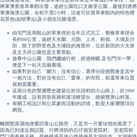
將軍澳香港單車館出發，途經公園坑口文曲里公園，最後到達將
軍澳海濱公園，全程不需2小時，沿途可欣賞單車館內的特色櫻
花景色(如啱季)以及小朋友玩樂場景。
由屯門至馬鞍山的單車徑於去年正式完工，整條單車徑全
長約60公里，途經天水圍、元朗、上水、粉嶺、大埔及沙
田，除了郊野景色及大埔段的海景外，位於新田的大夫第
及文天祥公園也是主要景點。
遊畢中山公園，我們繼續行程，經過蝴蝶 及屯門河一帶，
便是下一站天后廟廣場。
如果對於自己「腳力」沒有信心，選擇分段挑戰會是其中
一個方法，對於沒有自己「愛車」的市民，租還單車位置
就相當重要。
這座白色的雙層歷史建築位於坑頭村的小山崗上，於1900
年建成，設有拱形長廊和屋頂瞭望台，能俯覽屏山村落。
有關工程設計和公眾參與活動的詳情，歡迎大家瀏覽項目
網頁。
離開塱原濕地便重回青山公路旁，又是另一片要珍惜的風景了，
因為已到達近期話題、行將清拆的石仔嶺安老院村。 安老院村
門口旁有條天橋，登橋橫過高速公路後便是古洞街市，古洞南路