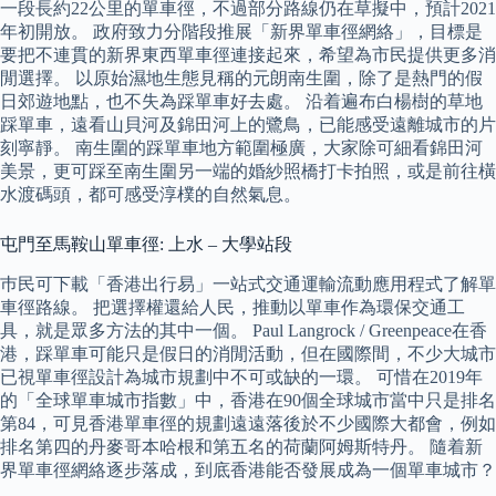
一段長約22公里的單車徑，不過部分路線仍在草擬中，預計2021
年初開放。 政府致力分階段推展「新界單車徑網絡」，目標是
要把不連貫的新界東西單車徑連接起來，希望為市民提供更多消
閒選擇。 以原始濕地生態見稱的元朗南生圍，除了是熱門的假
日郊遊地點，也不失為踩單車好去處。 沿着遍布白楊樹的草地
踩單車，遠看山貝河及錦田河上的鷺鳥，已能感受遠離城市的片
刻寧靜。 南生圍的踩單車地方範圍極廣，大家除可細看錦田河
美景，更可踩至南生圍另一端的婚紗照橋打卡拍照，或是前往橫
水渡碼頭，都可感受淳樸的自然氣息。
屯門至馬鞍山單車徑: 上水 – 大學站段
巿民可下載「香港出行易」一站式交通運輸流動應用程式了解單
車徑路線。 把選擇權還給人民，推動以單車作為環保交通工
具，就是眾多方法的其中一個。 Paul Langrock / Greenpeace在香
港，踩單車可能只是假日的消閒活動，但在國際間，不少大城市
已視單車徑設計為城市規劃中不可或缺的一環。 可惜在2019年
的「全球單車城市指數」中，香港在90個全球城市當中只是排名
第84，可見香港單車徑的規劃遠遠落後於不少國際大都會，例如
排名第四的丹麥哥本哈根和第五名的荷蘭阿姆斯特丹。 隨着新
界單車徑網絡逐步落成，到底香港能否發展成為一個單車城市？