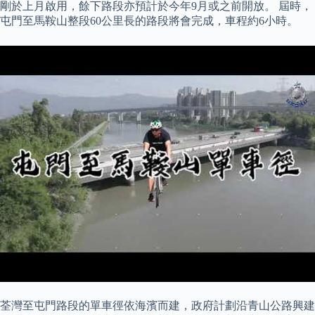
剛於上月啟用，餘下路段亦預計於今年9月或之前開放。 屆時，
屯門至馬鞍山整段60公里長的路段將會完成，車程約6小時。
荃灣至屯門路段的單車徑依海濱而建，政府計劃沿青山公路興建