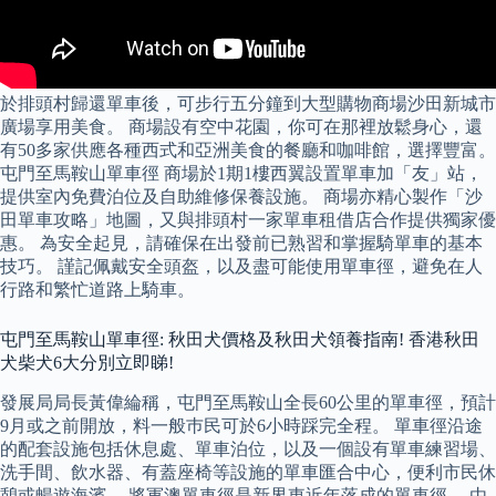
於排頭村歸還單車後，可步行五分鐘到大型購物商場沙田新城市
廣場享用美食。 商場設有空中花園，你可在那裡放鬆身心，還
有50多家供應各種西式和亞洲美食的餐廳和咖啡館，選擇豐富。
屯門至馬鞍山單車徑 商場於1期1樓西翼設置單車加「友」站，
提供室內免費泊位及自助維修保養設施。 商場亦精心製作「沙
田單車攻略」地圖，又與排頭村一家單車租借店合作提供獨家優
惠。 為安全起見，請確保在出發前已熟習和掌握騎單車的基本
技巧。 謹記佩戴安全頭盔，以及盡可能使用單車徑，避免在人
行路和繁忙道路上騎車。
屯門至馬鞍山單車徑: 秋田犬價格及秋田犬領養指南! 香港秋田
犬柴犬6大分別立即睇!
發展局局長黃偉綸稱，屯門至馬鞍山全長60公里的單車徑，預計
9月或之前開放，料一般巿民可於6小時踩完全程。 單車徑沿途
的配套設施包括休息處、單車泊位，以及一個設有單車練習場、
洗手間、飲水器、有蓋座椅等設施的單車匯合中心，便利市民休
憩或暢遊海濱。 將軍澳單車徑是新界東近年落成的單車徑， 由