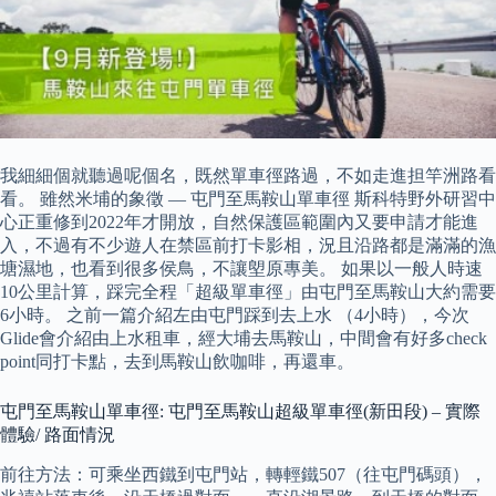
我細細個就聽過呢個名，既然單車徑路過，不如走進担竿洲路看
看。 雖然米埔的象徵 — 屯門至馬鞍山單車徑 斯科特野外研習中
心正重修到2022年才開放，自然保護區範圍內又要申請才能進
入，不過有不少遊人在禁區前打卡影相，況且沿路都是滿滿的漁
塘濕地，也看到很多侯鳥，不讓塱原專美。 如果以一般人時速
10公里計算，踩完全程「超級單車徑」由屯門至馬鞍山大約需要
6小時。 之前一篇介紹左由屯門踩到去上水 （4小時），今次
Glide會介紹由上水租車，經大埔去馬鞍山，中間會有好多check
point同打卡點，去到馬鞍山飲咖啡，再還車。
屯門至馬鞍山單車徑: 屯門至馬鞍山超級單車徑(新田段) – 實際
體驗/ 路面情況
前往方法：可乘坐西鐵到屯門站，轉輕鐵507（往屯門碼頭），