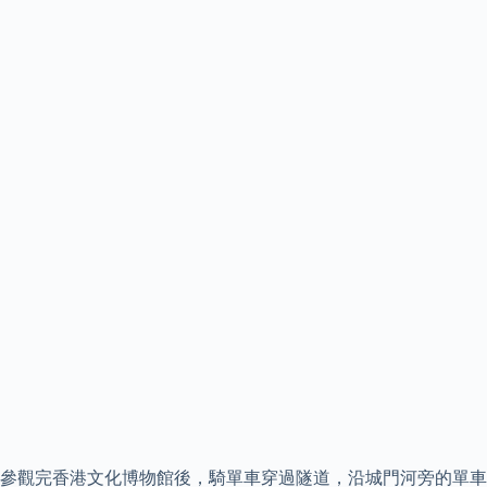
參觀完香港文化博物館後，騎單車穿過隧道，沿城門河旁的單車