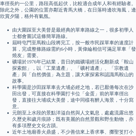
車徑長約一公里，路段高低起伏，比較適合成年人和有經驗者。
除此之外，公園的位置亦鄰近青馬大橋，在日落時邊吹海風，邊
欣賞夕陽，格外有氣氛。
由大圍踩至大美督是最經典的單車路線之一，很多初學人
士都會嘗試這條簡單路線。
屆時屯門至馬鞍山段將完工，按一般巿民踩單車的速度計
算，完成整條路線需約6小時，黃偉綸相信可滿足單車「發
燒友」需要。
礦場於1976年已結業，昔日的鐵礦場經活化翻新成「鞍山
探索館」，以「工業遺產」、「礦村遺產」、「宗教遺
產」與「自然價值」為主題，讓大家探索和認識馬鞍山的
故事。
科學園是沙田踩單車去大埔必經之地，若已厭倦每次在沙
田出發，可直接在科學園打卡位「金蛋」前的單車徑出
發，直接往大埔或大美督，途中同樣有醉人海景，十分寫
意。
元朗至上水段的景點洋溢自然與人文氣息，處處流露出悠
久歷史和歲月痕跡；既有美麗的自然景觀和野生動物，亦
有多項歷史文化古蹟。
近年土地廟香火鼎盛，不少善信來上香求事、擲聖笅打小