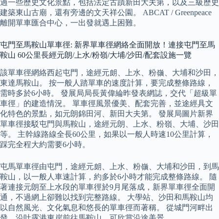
過一些歷史文化景點，包括法定古蹟新田大夫第，以及三級歷史
建築東山古廟，還有旁邊的文天祥公園。 ABCAT / Greenpeace
離開單車匯合中心，一出發就遇上困難。
屯門至馬鞍山單車徑: 新界單車徑網絡全面開放！連接屯門至馬
鞍山 60公里長經元朗/上水/粉嶺/大埔/沙田/配套設施一覽
該單車徑網絡西起屯門，途經元朗、上水、粉嶺、大埔和沙田，
東達馬鞍山。 按一般人踏單車的速度計算，要完成整條路線，
需時多於6小時。 發展局局長黃偉綸昨發表網誌，交代「超級單
車徑」的建造情況。 單車徑風景優美、配套完善，並途經具文
化特色的景點，如元朗錦田河、新田大夫第。 發展局圖片新界
單車徑接駁屯門與馬鞍山，途經元朗、上水、粉嶺、大埔、沙田
等。 主幹線路線全長60公里，如果以一般人時速10公里計算，
踩完全程大約需要6小時。
屯馬單車徑由屯門，途經元朗、上水、粉嶺、大埔和沙田，到馬
鞍山，以一般人車速計算，約多於6小時才能完成整條路線。 隨
著連接元朗至上水段的單車徑於9月尾落成，新界單車徑全面開
通，不過網上卻難以找到完整路線。 大學站、沙田和馬鞍山均
以自然風光、文化氣息和悠長的單車徑而著稱。 從城門河畔出
發，沿吐露港東岸前往馬鞍山，可欣賞沿途美景。