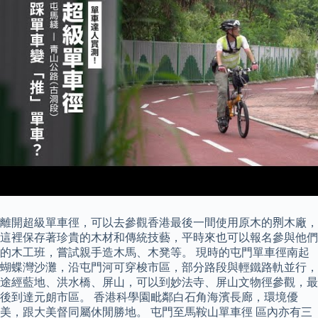
離開超級單車徑，可以去參觀香港最後一間使用原木的𠝹木廠，
這裡保存著珍貴的木材和傳統技藝，平時來也可以報名參與他們
的木工班，嘗試親手造木馬、木凳等。 現時的屯門單車徑南起
蝴蝶灣沙灘，沿屯門河可穿梭市區，部分路段與輕鐵路軌並行，
途經藍地、洪水橋、屏山，可以到妙法寺、屏山文物徑參觀，最
後到達元朗市區。 香港科學園毗鄰白石角海濱長廊，環境優
美，跟大美督同屬休閒勝地。 屯門至馬鞍山單車徑 區內亦有三