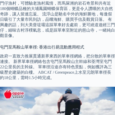
門仔漁村，可體驗老漁村風情，而馬屎洲的岩石奇景和共有近
180個蝴蝶品種的大埔鳳園蝴蝶保育區，更是令人讚嘆的大自然
奇跡，讓人留連忘返。 流浮山是馳名中外的海鮮勝地，每逢假
日吸引了大量市民到訪，品嚐海鮮、購買手信及觀賞日落。 有
興趣的話，到大美督堤壩這踩單車好去處前，更可繞道遊經三門
仔，細味古村淳樸氣息，或是踩單車至附近的慈山寺，一睹純白
觀音像。
屯門至馬鞍山單車徑: 香港出行易流動應用程式
政府一直致力推展貫通新界東西的單車徑網絡，把分散的單車徑
連接。 新界單車徑網絡包含屯門至馬鞍山主幹線和荃灣至屯門
22公里長的主幹線。 單車徑沿途亦有特色景點，例如獲評為三
級歷史建築的白樓。 ABCAT / Greenpeace上水至元朗單車徑長
約18公里，需時1.5小時完成。