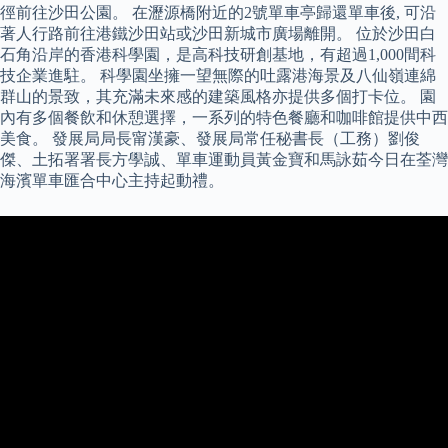
徑前往沙田公園。 在瀝源橋附近的2號單車亭歸還單車後, 可沿
著人行路前往港鐵沙田站或沙田新城市廣場離開。 位於沙田白
石角沿岸的香港科學園，是高科技研創基地，有超過1,000間科
技企業進駐。 科學園坐擁一望無際的吐露港海景及八仙嶺連綿
群山的景致，其充滿未來感的建築風格亦提供多個打卡位。 園
內有多個餐飲和休憩選擇，一系列的特色餐廳和咖啡館提供中西
美食。 發展局局長甯漢豪、發展局常任秘書長（工務）劉俊
傑、土拓署署長方學誠、單車運動員黃金寶和馬詠茹今日在荃灣
海濱單車匯合中心主持起動禮。