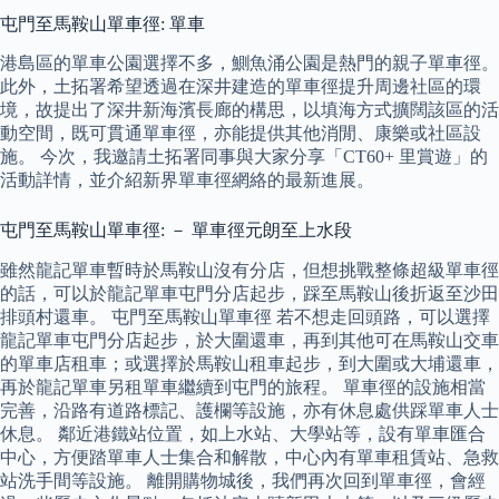
屯門至馬鞍山單車徑: 單車
港島區的單車公園選擇不多，鰂魚涌公園是熱門的親子單車徑。
此外，土拓署希望透過在深井建造的單車徑提升周邊社區的環
境，故提出了深井新海濱長廊的構思，以填海方式擴闊該區的活
動空間，既可貫通單車徑，亦能提供其他消閒、康樂或社區設
施。 今次，我邀請土拓署同事與大家分享「CT60+ 里賞遊」的
活動詳情，並介紹新界單車徑網絡的最新進展。
屯門至馬鞍山單車徑: － 單車徑元朗至上水段
雖然龍記單車暫時於馬鞍山沒有分店，但想挑戰整條超級單車徑
的話，可以於龍記單車屯門分店起步，踩至馬鞍山後折返至沙田
排頭村還車。 屯門至馬鞍山單車徑 若不想走回頭路，可以選擇
龍記單車屯門分店起步，於大圍還車，再到其他可在馬鞍山交車
的單車店租車；或選擇於馬鞍山租車起步，到大圍或大埔還車，
再於龍記單車另租單車繼續到屯門的旅程。 單車徑的設施相當
完善，沿路有道路標記、護欄等設施，亦有休息處供踩單車人士
休息。 鄰近港鐵站位置，如上水站、大學站等，設有單車匯合
中心，方便踏單車人士集合和解散，中心內有單車租賃站、急救
站洗手間等設施。 離開購物城後，我們再次回到單車徑，會經