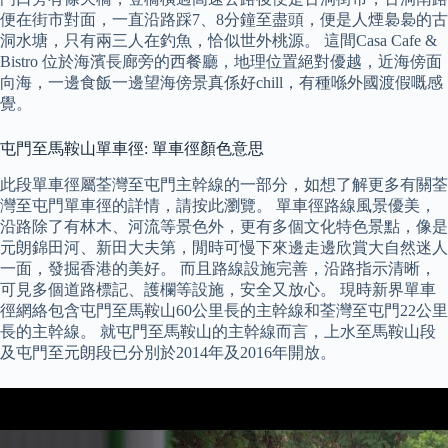
便在街市對面，一直沿路踩7、8分鐘至盡頭，便是人煙裊裊的古
洞水塘，只有兩三人在釣魚，恰似世外桃源。 這間Casa Cafe &
Bistro 位於海濱長廊旁的西餐廳，地理位置絕對優越，近海傍面
向海，一邊食飯一邊望海傍景真係好chill，有種喺外國渡假嘅感
覺。
屯門至馬鞍山單車徑: 單車徑顏色意思
此段單車徑屬荃灣至屯門主幹線的一部分，如想了解更多有關荃
灣至屯門單車徑的詳情，請按此瀏覽。 單車徑路線風景優美，
沿路除了有林木、河流等景色外，更有多個文化特色景點，像是
元朗錦田河、新田大夫第，閒時可慢下來邊走邊欣賞大自然迷人
一面，發掘香港的美好。 而且路線設施完善，沿路指示清晰，
可見多個道路標記、護欄等設施，安全又放心。 現時新界單車
徑網絡包含屯門至馬鞍山60公里長的主幹線和荃灣至屯門22公里
長的主幹線。 就屯門至馬鞍山的主幹線而言，上水至馬鞍山段
及屯門至元朗段已分別於2014年及2016年開放。