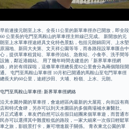
早前連接元朗至上水、全長11公里的新單車徑亦已開放，即全段
60 公里長的屯門至馬鞍山的單車徑主幹線已完成。 新開放的元
朗至上水單車徑途經具文化特色景點，包括元朗錦田河、上水塱
原濕地、新田大夫第、文天祥公園等等，而各路段設單車匯合中
心，提供單車租賃站、單車停泊站、急救站、小食亭、洗手間等
設施，鄰近港鐵站。 用了幾年時間去建造的「新界單車徑網
絡」終於有得踩啦，這條單車徑總長度82公里會分為兩個階段開
通。 屯門至馬鞍山單車徑 10月初已開通的馬鞍山至屯門單車徑
總長大約60公里，途經沙田、大埔、粉嶺、上水、元朗。
屯門至馬鞍山單車徑: 新界單車徑網絡
沿天水圍外圍的單車徑，會途經區內最新的大屋苑，向街設有商
店和特式食肆，另亦可以到天水圍區的多個商場補水兼醫肚。
月正式通車，車友們自然可以在假日組團來個單車遊，而普通市
民亦可以選擇其中難度較低的路段，一家大細來一次假日輕鬆單
車之旅，影靚景打卡，兼可增進親子關係。 青衣東北公園的單